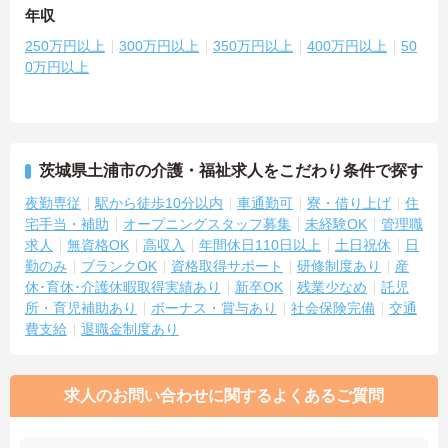
年収
250万円以上
300万円以上
350万円以上
400万円以上
50
0万円以上
茨城県土浦市の介護・福祉求人をこだわり条件で探す
夜勤専従
駅から徒歩10分以内
車通勤可
寮・借り上げ
住
宅手当・補助
オープニングスタッフ募集
未経験OK
管理職
求人
無資格OK
高収入
年間休日110日以上
土日祝休
日
勤のみ
ブランクOK
資格取得サポート
研修制度あり
産
休･育休･介護休暇取得実績あり
新卒OK
残業少なめ
託児
所・育児補助あり
ボーナス・賞与あり
社会保険完備
交通
費支給
退職金制度あり
求人のお問い合わせに関するよくあるご質問