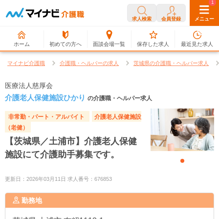
0
1
求人検索
会員登録
メニュー
ホーム
初めての方へ
面談会場一覧
保存した求人
最近見た求人
マイナビ介護職
介護職・ヘルパーの求人
茨城県の介護職・ヘルパー求人
医療法人慈厚会
介護老人保健施設ひかり
の介護職・ヘルパー求人
非常勤・パート・アルバイト
介護老人保健施設
（老健）
【茨城県／土浦市】介護老人保健
施設にて介護助手募集です。
更新日：2026年03月11日 求人番号：676853
勤務地