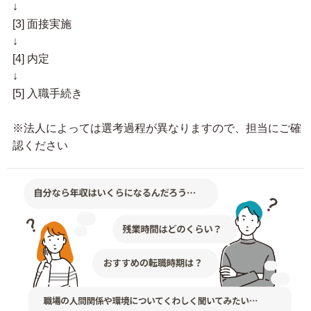
↓
[3] 面接実施
↓
[4] 内定
↓
[5] 入職手続き
※法人によっては選考過程が異なりますので、担当にご確
認ください