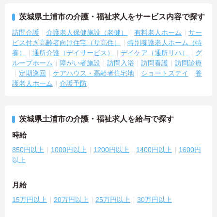
茨城県土浦市の介護・福祉求人をサービス内容で探す
訪問介護
介護老人保健施設（老健）
有料老人ホーム
サー
ビス付き高齢者向け住宅（サ高住）
特別養護老人ホーム（特
養）
通所介護（デイサービス）
デイケア（通所リハ）
グ
ループホーム
障がい者施設
訪問入浴
訪問看護
訪問診療
定期巡回
ケアハウス・高齢者住宅地
ショートステイ
養
護老人ホーム
介護予防
茨城県土浦市の介護・福祉求人を給与で探す
時給
850円以上
1000円以上
1200円以上
1400円以上
1600円
以上
月給
15万円以上
20万円以上
25万円以上
30万円以上