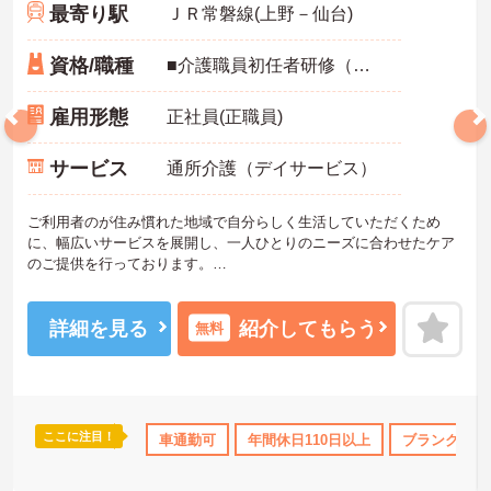
最寄り駅
ＪＲ常磐線(上野－仙台)
資格/職種
■介護職員初任者研修（ヘルパー2級）以上、介護福祉士 いずれか
雇用形態
正社員(正職員)
サービス
通所介護（デイサービス）
ご利用者のが住み慣れた地域で自分らしく生活していただくため
に、幅広いサービスを展開し、一人ひとりのニーズに合わせたケア
のご提供を行っております。
昇給制度があるので、頑張りがきちんと評価される職場です。ま
た、研修制度や資格取得支援制度があり、スキルアップを見込めま
す。
詳細を見る
紹介してもらう
無料
ご興味のある方には、面接対策ポイントなど、さらに詳細をお話し
いたしますのでお気軽にご相談ください！
ここに注目！
支給
車通勤可
年間休日110日以上
ブランクOK