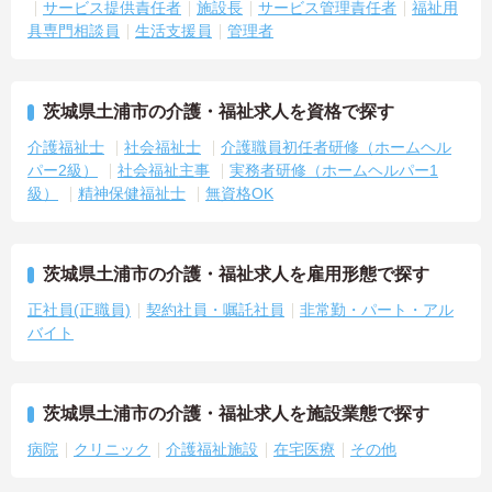
サービス提供責任者
施設長
サービス管理責任者
福祉用
具専門相談員
生活支援員
管理者
茨城県土浦市の介護・福祉求人を資格で探す
介護福祉士
社会福祉士
介護職員初任者研修（ホームヘル
パー2級）
社会福祉主事
実務者研修（ホームヘルパー1
級）
精神保健福祉士
無資格OK
茨城県土浦市の介護・福祉求人を雇用形態で探す
正社員(正職員)
契約社員・嘱託社員
非常勤・パート・アル
バイト
茨城県土浦市の介護・福祉求人を施設業態で探す
病院
クリニック
介護福祉施設
在宅医療
その他