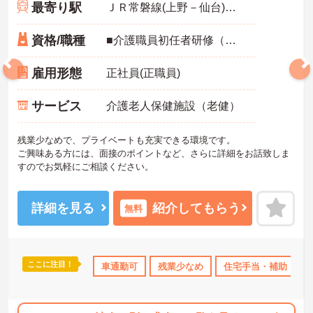
最寄り駅
ＪＲ常磐線(上野－仙台)「荒川沖駅」バス・車7分
資格/職種
■介護職員初任者研修（ホームヘルパー2級）以上の資格お持ちの方 ※未経験者応相談
雇用形態
正社員(正職員)
サービス
介護老人保健施設（老健）
残業少なめで、プライベートも充実できる環境です。
ご興味ある方には、面接のポイントなど、さらに詳細をお話致しま
すのでお気軽にご相談ください。
詳細を見る
紹介してもらう
無料
ここに注目！
休･育休･介護休暇取得実績あり
車通勤可
交通費支給
残業少なめ
住宅手当・補助