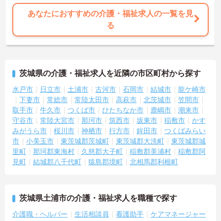
あなたにおすすめの介護・福祉求人の一覧を見
る
茨城県の介護・福祉求人を近隣の市区町村から探す
水戸市
日立市
土浦市
古河市
石岡市
結城市
龍ケ崎市
下妻市
常総市
常陸太田市
高萩市
北茨城市
笠間市
取手市
牛久市
つくば市
ひたちなか市
鹿嶋市
潮来市
守谷市
常陸大宮市
那珂市
筑西市
坂東市
稲敷市
かす
みがうら市
桜川市
神栖市
行方市
鉾田市
つくばみらい
市
小美玉市
東茨城郡茨城町
東茨城郡大洗町
東茨城郡城
里町
那珂郡東海村
久慈郡大子町
稲敷郡美浦村
稲敷郡阿
見町
結城郡八千代町
猿島郡境町
北相馬郡利根町
茨城県土浦市の介護・福祉求人を職種で探す
介護職・ヘルパー
生活相談員
看護助手
ケアマネージャー