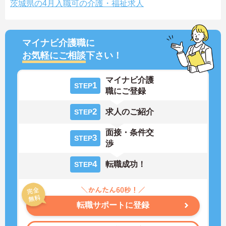
茨城県の4月入職可の介護・福祉求人
マイナビ介護職に
お気軽にご相談
下さい！
マイナビ介護
1
STEP
職にご登録
2
求人のご紹介
STEP
面接・条件交
3
STEP
渉
4
転職成功！
STEP
転職サポートに登録