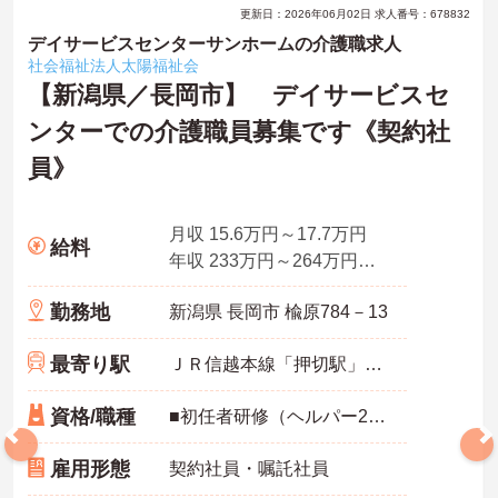
更新日：2026年06月02日 求人番号：678832
デイサービスセンターサンホームの介護職求人
社会福祉法人太陽福祉会
【新潟県／長岡市】 デイサービスセ
ンターでの介護職員募集です《契約社
員》
月収 15.6万円～17.7万円
給料
年収 233万円～264万円賞与3.0ヶ月分場合
勤務地
新潟県 長岡市 楡原784－13
最寄り駅
ＪＲ信越本線「押切駅」バス・車18分
資格/職種
■初任者研修（ヘルパー2級）、実務者研修（ヘルパー1級）、介護福祉士のいずれか※無資格未経験も相談可 ■普通自動車運転免許
雇用形態
契約社員・嘱託社員