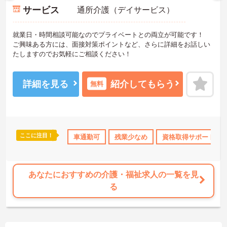
サービス
通所介護（デイサービス）
就業日・時間相談可能なのでプライベートとの両立が可能です！
ご興味ある方には、面接対策ポイントなど、さらに詳細をお話しい
たしますのでお気軽にご相談ください！
詳細を見る
紹介してもらう
無料
ここに注目！
勤のみ
年間休日110日以上
車通勤可
資格取得サポート
残業少なめ
資格取得サポート
研修制度あり
あなたにおすすめの介護・福祉求人の一覧を見
る