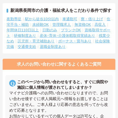
新潟県長岡市の介護・福祉求人をこだわり条件で探す
夜勤専従
駅から徒歩10分以内
車通勤可
寮・借り上げ
住
宅手当・補助
未経験OK
管理職求人
無資格OK
高収入
年間休日110日以上
日勤のみ
ブランクOK
資格取得サポー
ト
研修制度あり
産休･育休･介護休暇取得実績あり
残業少
なめ
託児所・育児補助あり
ボーナス・賞与あり
社会保険
完備
交通費支給
退職金制度あり
求人のお問い合わせに関するよくあるご質問
このページから問い合わせをすると、すぐに病院や
施設に個人情報が渡されてしまいますか？
マイナビ介護職へのお問い合わせになりますので、お問
い合わせ後すぐに求人掲載元へ情報をお渡しすることは
ございません。ご本人様より応募の意志を伺ってから改
めて応募となります。
お預かりしているすべての個人データは許可なく、企