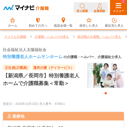
0
1
求人検索
会員登録
メニュー
ホーム
初めての方へ
面談会場一覧
保存した求人
最近見た求人
マイナビ介護職
介護職・ヘルパーの求人
新潟県の介護職・ヘルパー求人
社会福祉法人太陽福祉会
特別養護老人ホームサンホーム
の介護職・ヘルパー、介護福祉士求人
正社員(正職員)
通所介護（デイサービス）
【新潟県／長岡市】特別養護老人
ホームで介護職募集＜常勤＞
更新日：2025年10月23日 求人番号：678811
勤務地