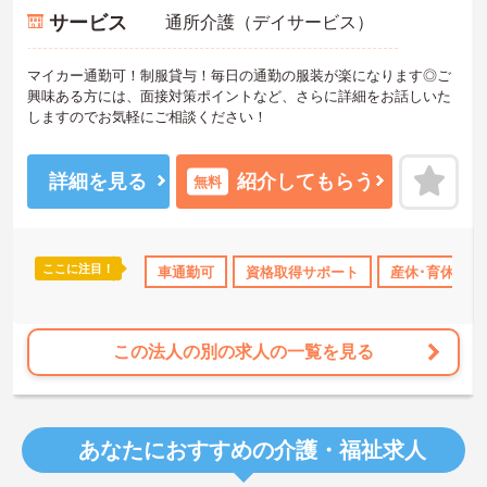
サービス
通所介護（デイサービス）
マイカー通勤可！制服貸与！毎日の通勤の服装が楽になります◎ご
興味ある方には、面接対策ポイントなど、さらに詳細をお話しいた
しますのでお気軽にご相談ください！
詳細を見る
紹介してもらう
無料
ここに注目！
年間休日110日以上
資格取得サポート
車通勤可
資格取得サポート
産休･育休･介護休暇取得実
産休･育休･介
この法人の別の求人の一覧を見る
あなたにおすすめの介護・福祉求人