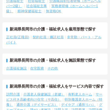
介護福祉士
社会福祉士
介護職員初任者研修（ホームヘル
パー2級）
社会福祉主事
実務者研修（ホームヘルパー1
級）
精神保健福祉士
無資格OK
新潟県長岡市の介護・福祉求人を雇用形態で探す
正社員(正職員)
契約社員・嘱託社員
非常勤・パート・アル
バイト
新潟県長岡市の介護・福祉求人を施設業態で探す
介護福祉施設
在宅医療
その他
新潟県長岡市の介護・福祉求人をサービス内容で探す
訪問介護
介護老人保健施設（老健）
有料老人ホーム
サー
ビス付き高齢者向け住宅（サ高住）
特別養護老人ホーム（特
養）
通所介護（デイサービス）
デイケア（通所リハ）
グ
ループホーム
障がい者施設
訪問入浴
訪問看護
訪問診療