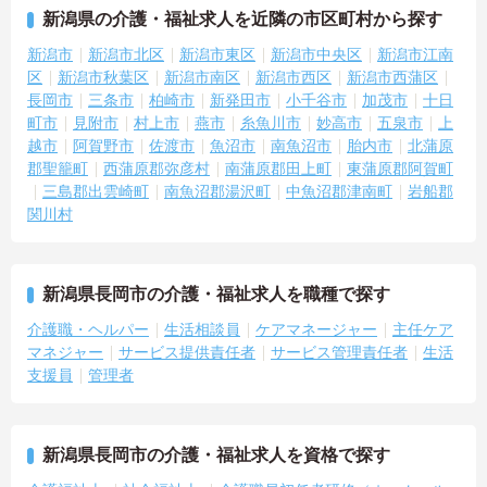
新潟県の介護・福祉求人を近隣の市区町村から探す
新潟市
新潟市北区
新潟市東区
新潟市中央区
新潟市江南
区
新潟市秋葉区
新潟市南区
新潟市西区
新潟市西蒲区
長岡市
三条市
柏崎市
新発田市
小千谷市
加茂市
十日
町市
見附市
村上市
燕市
糸魚川市
妙高市
五泉市
上
越市
阿賀野市
佐渡市
魚沼市
南魚沼市
胎内市
北蒲原
郡聖籠町
西蒲原郡弥彦村
南蒲原郡田上町
東蒲原郡阿賀町
三島郡出雲崎町
南魚沼郡湯沢町
中魚沼郡津南町
岩船郡
関川村
新潟県長岡市の介護・福祉求人を職種で探す
介護職・ヘルパー
生活相談員
ケアマネージャー
主任ケア
マネジャー
サービス提供責任者
サービス管理責任者
生活
支援員
管理者
新潟県長岡市の介護・福祉求人を資格で探す