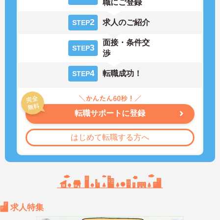
職にご登録
2
求人のご紹介
STEP
面接・条件交
3
STEP
渉
4
転職成功！
STEP
転職サポートに登録
はじめて転職する方へ
求人特集