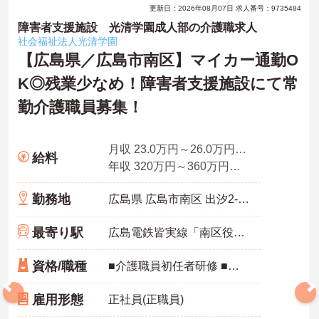
更新日：2026年08月07日 求人番号：9735484
障害者支援施設 光清学園成人部の介護職求人
社会福祉法人光清学園
【広島県／広島市南区】マイカー通勤O
K◎残業少なめ！障害者支援施設にて常
勤介護職員募集！
月収 23.0万円～26.0万円程度（諸手当込）
給料
年収 320万円～360万円程度
勤務地
広島県 広島市南区 出汐2-3-46
最寄り駅
広島電鉄皆実線「南区役所前駅」徒歩15分
資格/職種
■介護職員初任者研修 ■実務者研修 ■介護福祉士 ※いずれかの資格を所持で可
雇用形態
正社員(正職員)