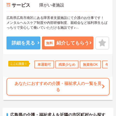
サービス
障がい者施設
広島県広島市南区にある障害者支援施設にて介護のお仕事です！
メンタルヘルスケア制度や内部研修制度、親睦会など福利厚生もば
っちりで安心して働いていただける施設です♪
ご興味ある方には、面接対策ポイントなど、さらに詳細をお話しい
たしますのでお気軽にご相談ください。
詳細を見る
紹介してもらう
無料
ここに注目！
宅手当・補助
無資格OK
車通勤可
ブランクOK
残業少なめ
産休･育休･介護休暇取得
無資格OK
年間休
あなたにおすすめの介護・福祉求人の一覧を見
る
広島県の介護・福祉求人を近隣の市区町村から探す