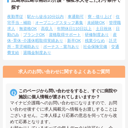
広島県広島市南区の介護・福祉求人をこだわり条件で
探す
夜勤専従
駅から徒歩10分以内
車通勤可
寮・借り上げ
住
宅手当・補助
オープニングスタッフ募集
未経験OK
管理職
求人
無資格OK
高収入
年間休日110日以上
土日祝休
日
勤のみ
ブランクOK
資格取得サポート
研修制度あり
産
休･育休･介護休暇取得実績あり
新卒OK
残業少なめ
託児
所・育児補助あり
ボーナス・賞与あり
社会保険完備
交通
費支給
退職金制度あり
求人のお問い合わせに関するよくあるご質問
このページから問い合わせをすると、すぐに病院や
施設に個人情報が渡されてしまいますか？
マイナビ介護職へのお問い合わせになりますので、お問
い合わせ後すぐに求人掲載元へ情報をお渡しすることは
ございません。ご本人様より応募の意志を伺ってから改
めて応募となります。
お預かりしているすべての個人データは許可なく、企