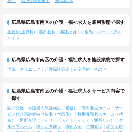
級）
精神保健福祉士
無資格OK
広島県広島市南区の介護・福祉求人を雇用形態で探す
正社員(正職員)
契約社員・嘱託社員
非常勤・パート・アル
バイト
広島県広島市南区の介護・福祉求人を施設業態で探す
病院
クリニック
介護福祉施設
在宅医療
その他
広島県広島市南区の介護・福祉求人をサービス内容で
探す
訪問介護
介護老人保健施設（老健）
有料老人ホーム
サー
ビス付き高齢者向け住宅（サ高住）
特別養護老人ホーム（特
養）
通所介護（デイサービス）
デイケア（通所リハ）
グ
ループホーム
障がい者施設
訪問入浴
訪問看護
訪問診療