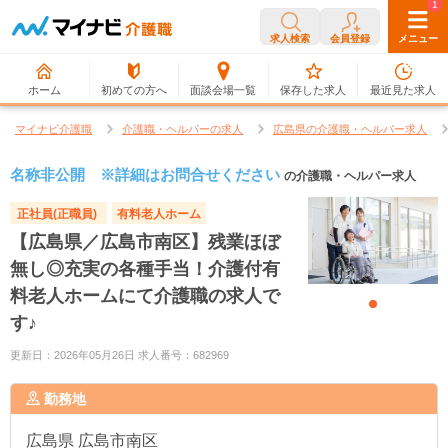
0
1
求人検索
会員登録
メニュー
ホーム
初めての方へ
面談会場一覧
保存した求人
最近見た求人
マイナビ介護職
介護職・ヘルパーの求人
広島県の介護職・ヘルパー求人
名称非公開 ※詳細はお問合せください
の介護職・ヘルパー求人
正社員(正職員)
有料老人ホーム
【広島県／広島市南区】残業ほぼ
無し◎充実の各種手当！介護付有
料老人ホームにて介護職の求人で
す♪
更新日：2026年05月26日 求人番号：682969
勤務地
広島県
広島市南区