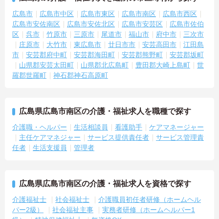
広島市
広島市中区
広島市東区
広島市南区
広島市西区
広島市安佐南区
広島市安佐北区
広島市安芸区
広島市佐伯
区
呉市
竹原市
三原市
尾道市
福山市
府中市
三次市
庄原市
大竹市
東広島市
廿日市市
安芸高田市
江田島
市
安芸郡府中町
安芸郡海田町
安芸郡熊野町
安芸郡坂町
山県郡安芸太田町
山県郡北広島町
豊田郡大崎上島町
世
羅郡世羅町
神石郡神石高原町
広島県広島市南区の介護・福祉求人を職種で探す
介護職・ヘルパー
生活相談員
看護助手
ケアマネージャー
主任ケアマネジャー
サービス提供責任者
サービス管理責
任者
生活支援員
管理者
広島県広島市南区の介護・福祉求人を資格で探す
介護福祉士
社会福祉士
介護職員初任者研修（ホームヘル
パー2級）
社会福祉主事
実務者研修（ホームヘルパー1