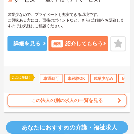
サービス
残業少なめで、プライベートも充実できる環境です。
ご興味ある方には、面接のポイントなど、さらに詳細をお話致しま
すのでお気軽にご相談ください。
詳細を見る
紹介してもらう
無料
ここに注目！
修制度あり
産休･育休･介護休暇取得実績あり
車通勤可
未経験OK
残業少なめ
社会保険完備
研修制
交通
この法人の別の求人の一覧を見る
あなたにおすすめの介護・福祉求人