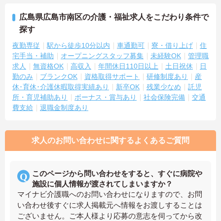
広島県広島市南区の介護・福祉求人をこだわり条件で
探す
夜勤専従
駅から徒歩10分以内
車通勤可
寮・借り上げ
住
宅手当・補助
オープニングスタッフ募集
未経験OK
管理職
求人
無資格OK
高収入
年間休日110日以上
土日祝休
日
勤のみ
ブランクOK
資格取得サポート
研修制度あり
産
休･育休･介護休暇取得実績あり
新卒OK
残業少なめ
託児
所・育児補助あり
ボーナス・賞与あり
社会保険完備
交通
費支給
退職金制度あり
求人のお問い合わせに関するよくあるご質問
このページから問い合わせをすると、すぐに病院や
施設に個人情報が渡されてしまいますか？
マイナビ介護職へのお問い合わせになりますので、お問
い合わせ後すぐに求人掲載元へ情報をお渡しすることは
ございません。ご本人様より応募の意志を伺ってから改