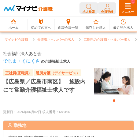
0
1
求人検索
会員登録
メニュー
ホーム
初めての方へ
面談会場一覧
保存した求人
最近見た求人
マイナビ介護職
介護職・ヘルパーの求人
広島県の介護職・ヘルパー求人
社会福祉法人あと会
でじま・くにくさ
の介護福祉士求人
正社員(正職員)
通所介護（デイサービス）
【広島県／広島市南区】 施設内
にて常勤介護福祉士求人です
更新日：2026年06月02日 求人番号：683196
勤務地