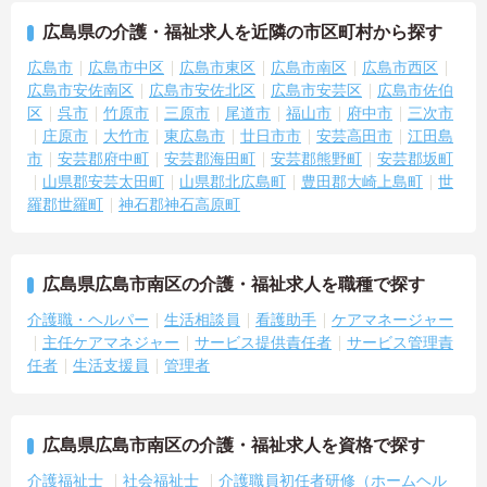
広島県の介護・福祉求人を近隣の市区町村から探す
広島市
広島市中区
広島市東区
広島市南区
広島市西区
広島市安佐南区
広島市安佐北区
広島市安芸区
広島市佐伯
区
呉市
竹原市
三原市
尾道市
福山市
府中市
三次市
庄原市
大竹市
東広島市
廿日市市
安芸高田市
江田島
市
安芸郡府中町
安芸郡海田町
安芸郡熊野町
安芸郡坂町
山県郡安芸太田町
山県郡北広島町
豊田郡大崎上島町
世
羅郡世羅町
神石郡神石高原町
広島県広島市南区の介護・福祉求人を職種で探す
介護職・ヘルパー
生活相談員
看護助手
ケアマネージャー
主任ケアマネジャー
サービス提供責任者
サービス管理責
任者
生活支援員
管理者
広島県広島市南区の介護・福祉求人を資格で探す
介護福祉士
社会福祉士
介護職員初任者研修（ホームヘル