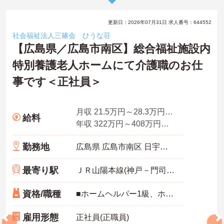
更新日：2026年07月31日 求人番号：644552
社会福祉法人三篠会 ひうな荘
【広島県／広島市南区】総合福祉施設内
特別養護老人ホームにて介護職のお仕
事です＜正社員＞
月収 21.5万円～28.3万円程度※諸手当込（夜勤月5回想定）
給料
年収 322万円～408万円程度（賞与4.0ヵ月の場合）
勤務地
広島県 広島市南区 日宇那町30番1号
最寄り駅
ＪＲ山陽本線(神戸－門司)「向洋駅」バス・車11分
資格/職種
■ホームヘルパー1級、ホームヘルパー2級、介護職員初任者研修、介護職員実務者研修、介護福祉士いずれかの資格をお持ちの方
雇用形態
正社員(正職員)