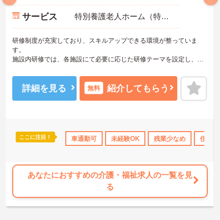
サービス
特別養護老人ホーム（特養）
研修制度が充実しており、スキルアップできる環境が整っていま
す。
施設内研修では、各施設にて必要に応じた研修テーマを設定し、年
間計画にもとづいて研修を行い、外部研修では、外部団体が主催す
る様々な研修会に参加しています。また、法人内合同研修では、年
次研修（新任職員研修，新任直接処遇職員研修，2年目職員研修，中
詳細を見る
紹介してもらう
無料
堅職員研修）や、職種別研修を他施設と合同で行っています。
ご興味のある方はぜひお気軽にお問い合わせください
ここに注目！
産休･育休･介護休暇取得実績あり
車通勤可
未経験OK
社会保険完備
残業少なめ
交通費支給
住宅手
あなたにおすすめの介護・福祉求人の一覧を見
る