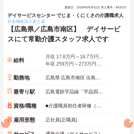
更新日：2026年06月02日 求人番号：683237
デイサービスセンター でじま・くにくさの介護職求人
社会福祉法人あと会
【広島県／広島市南区】 デイサービ
スにて常勤介護スタッフ求人です
月収 17.8万円～18.7万円程度（諸手当込み）
給料
年収 259万円～273万円程度（賞与3.0ヶ月分の場合）
勤務地
広島県 広島市南区 出島一丁目18番17号
最寄り駅
広島電鉄宇品線「宇品四丁目駅」徒歩14分
資格/職種
■介護職員初任者研修（ホームヘルパー2級）、実務者研修（ホームヘルパー1級）いずれかの資格お持ちの方 ※普通自動車免許（AT限定可）お持ちの方は尚良し ※ブランクのある方、未経験者応相談
雇用形態
正社員(正職員)
通所介護（デイサービス）