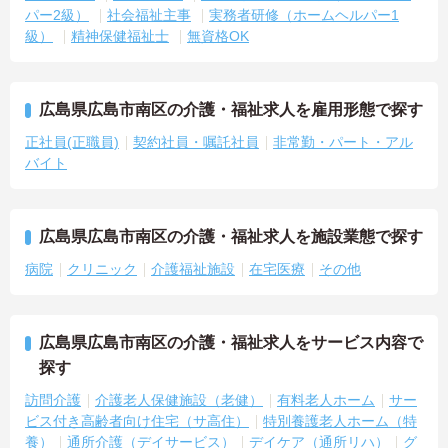
パー2級）
社会福祉主事
実務者研修（ホームヘルパー1
級）
精神保健福祉士
無資格OK
広島県広島市南区の介護・福祉求人を雇用形態で探す
正社員(正職員)
契約社員・嘱託社員
非常勤・パート・アル
バイト
広島県広島市南区の介護・福祉求人を施設業態で探す
病院
クリニック
介護福祉施設
在宅医療
その他
広島県広島市南区の介護・福祉求人をサービス内容で
探す
訪問介護
介護老人保健施設（老健）
有料老人ホーム
サー
ビス付き高齢者向け住宅（サ高住）
特別養護老人ホーム（特
養）
通所介護（デイサービス）
デイケア（通所リハ）
グ