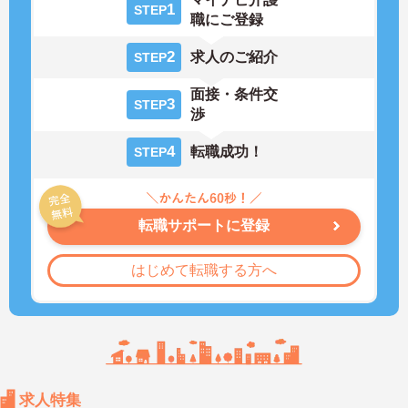
1
STEP
職にご登録
2
求人のご紹介
STEP
面接・条件交
3
STEP
渉
4
転職成功！
STEP
転職サポートに登録
はじめて転職する方へ
求人特集