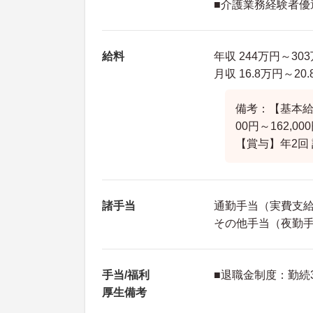
■介護業務経験者優
給料
年収 244万円～3
月収 16.8万円～2
備考：【基本給】
00円～162,00
【賞与】年2回 
諸手当
通勤手当（実費支給・
その他手当（夜勤手当
手当/福利
■退職金制度：勤続
厚生備考