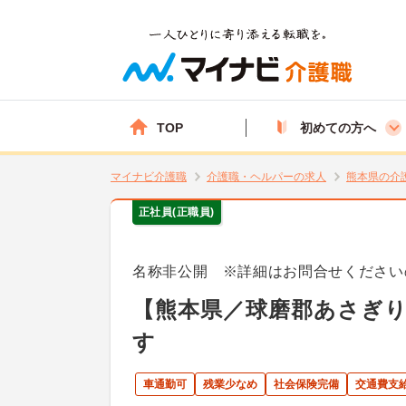
TOP
初めての方へ
マイナビ介護職
介護職・ヘルパーの求人
熊本県の介
正社員(正職員)
名称非公開 ※詳細はお問合せください
【熊本県／球磨郡あさぎ
す
車通勤可
残業少なめ
社会保険完備
交通費支