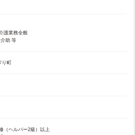
介護業務全般
介助 等
ぎり町
修（ヘルパー2級）以上