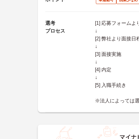
車通勤可
残業少なめ
選考
[1] 応募フォーム
プロセス
↓
[2] 弊社より面
↓
[3] 面接実施
↓
[4] 内定
↓
[5] 入職手続き
※法人によっては
マイナ