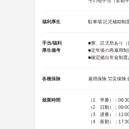
その他手当（皆勤手当
福利厚生
駐車場 託児補助制
手当/福利
■寮、託児所あり（
厚生備考
■定年後の再雇用制
■確定拠出年金制度
各種保険
雇用保険 労災保険
就業時間
（1 早番）：06:30
（2 日勤）：09:00
（3 遅番）：11:00
（4 夜勤）：17:30