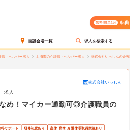
転職
無料!簡単1分
面談会場一覧
求人を検索する
護職・ヘルパー求人
土浦市の介護職・ヘルパー求人
株式会社いっしんの介護
株式会社いっしん
ー求人
少なめ！マイカー通勤可◎介護職員の
取得サポート
研修制度あり
産休･育休･介護休暇取得実績あり