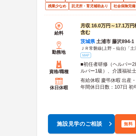
残業少なめ
託児所・育児補助あり
社会保険完備
月収 16.0万円～17.1
含む
給料
茨城県
土浦市 藤沢894-1
ＪＲ常磐線(上野－仙台)「土
勤務地
MAP
■初任者研修（ヘルパー
ルパー1級）、介護福祉士
資格/職種
未経験も相談可 ■普通自
有給休暇 慶弔休暇 出産・
年間休日日数：107日 初年度有給日数：10日 最
休日休暇
大有給日数：20日
施設見学のご相談
無料