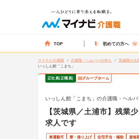
TOP
初めての方へ
マイナビ介護職
介護職・ヘルパーの求人
茨城県の介
いっしん館「こまち」
正社員(正職員)
グループホーム
いっしん館「こまち」の介護職・ヘルパ
【茨城県／土浦市】残業
求人です
車通勤可
寮・借り上げ
住宅手当・補助
資格