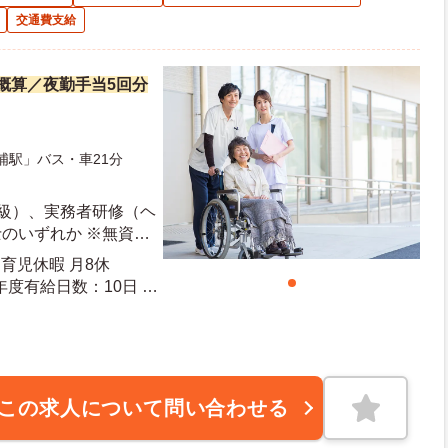
交通費支給
万円概算／夜勤手当5回分
浦駅」バス・車21分
2級）、実務者研修（ヘ
のいずれか ※無資格
動車運転免許
育児休暇 月8休
この求人について問い合わせる