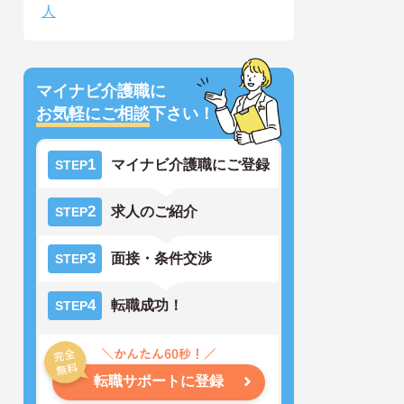
人
マイナビ介護職に
お気軽にご相談
下さい！
1
マイナビ介護職にご登録
STEP
2
求人のご紹介
STEP
3
面接・条件交渉
STEP
4
転職成功！
STEP
転職サポートに登録