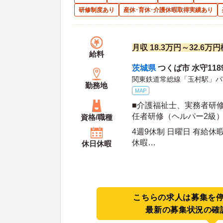
研修制度あり
産休･育休･介護休暇取得実績あり
月収 18.3万円～32.6万
給料
茨城県
つくば市 水守1189
関東鉄道常総線「玉村駅」バ
勤務地
MAP
■介護福祉士、実務者研
任者研修（ヘルパー2級）
資格/職種
未経験可 ■普通自動車運
4週9休制 日曜日 有給休
休暇
休日休暇
年間休日日数：110日 初年度有給日数：10日 最
大有給日数：20日
こちらの求人は募集を
最新の募集状況の確