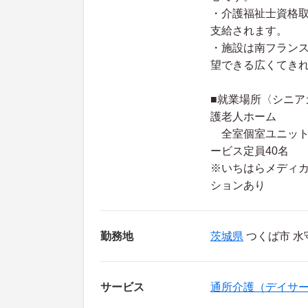
・介護福祉士資格
支給されます。
・施設は南フラン
望できる広くてき
■就業場所〈シニ
護老人ホーム
全室個室ユニット型
ービス定員40名
※いちはらメディ
ションあり
勤務地
茨城県
つくば市 水守
サービス
通所介護（デイサ