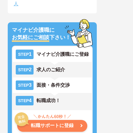
人
マイナビ介護職に
お気軽にご相談
下さい！
1
マイナビ介護職にご登録
STEP
2
求人のご紹介
STEP
3
面接・条件交渉
STEP
4
転職成功！
STEP
転職サポートに登録