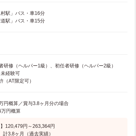
村駅」バス・車16分
道駅」バス・車15分
者研修（ヘルパー1級）、初任者研修（ヘルパー2級）
、未経験可
許（AT限定可）
91万円概算／賞与3.8ヶ月分の場合
.6万円概算
20,479円～263,364円
 計3.8ヶ月（過去実績）