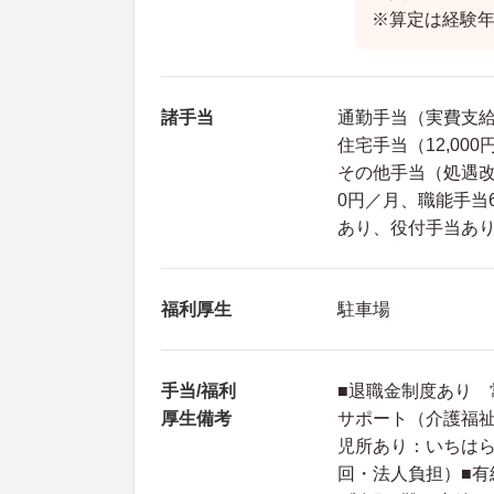
※算定は経験
諸手当
通勤手当（実費支給 
住宅手当（12,000
その他手当（処遇改善手
0円／月、職能手当6,
あり、役付手当あ
福利厚生
駐車場
手当/福利
■退職金制度あり 
厚生備考
サポート（介護福祉
児所あり：いちはら
回・法人負担）■有