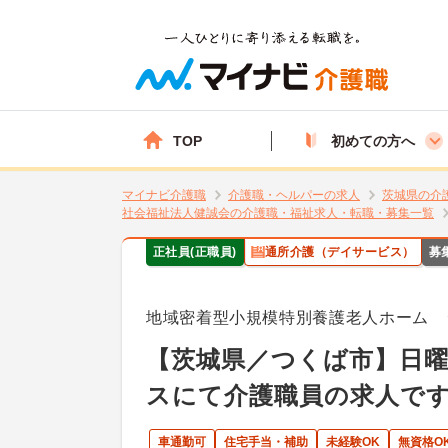
TOP
初めての方へ
マイナビ介護職
介護職・ヘルパーの求人
茨城県の介
社会福祉法人健誠会の介護職・福祉求人・転職・募集一覧
正社員(正職員)
通所介護（デイサービス）
募
地域密着型小規模特別養護老人ホーム 
【茨城県／つくば市】日曜
スにて介護職員の求人で
車通勤可
住宅手当・補助
未経験OK
無資格O