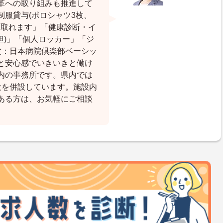
革への取り組みも推進して
服貸与(ポロシャツ3枚、
り取れます」「健康診断・イ
担)」「個人ロッカー」「ジ
度：日本病院倶楽部ベーシッ
と安心感でいきいきと働け
内の事務所です。県内では
設を併設しています。施設内
ある方は、お気軽にご相談