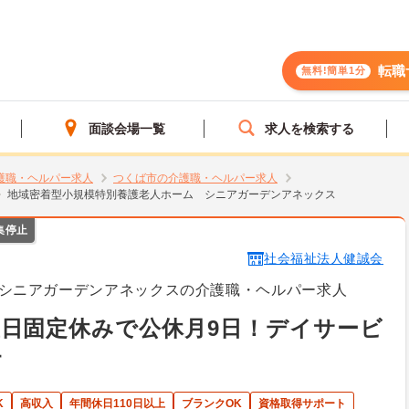
転職
無料!簡単1分
面談会場一覧
求人を検索する
護職・ヘルパー求人
つくば市の介護職・ヘルパー求人
地域密着型小規模特別養護老人ホーム シニアガーデンアネックス
集停止
社会福祉法人健誠会
シニアガーデンアネックスの介護職・ヘルパー求人
日固定休みで公休月9日！デイサービ
す
K
高収入
年間休日110日以上
ブランクOK
資格取得サポート