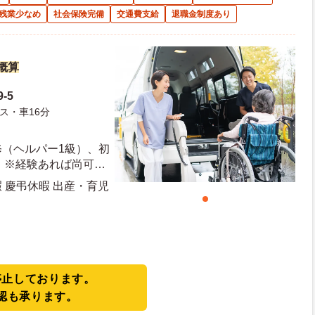
残業少なめ
社会保険完備
交通費支給
退職金制度あり
円概算
-5
ス・車16分
修（ヘルパー1級）、初
 ※経験あれば尚可、
転免許（AT限定可）
暇 慶弔休暇 出産・育児
停止しております。
認も承ります。