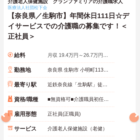
介護老人保健施設 グランファミリアの介護職求人
医療法人社団松下会
【奈良県／生駒市】年間休日111日☆デ
イサービスでの介護職の募集です！＜
正社員＞
給料
月収 19.4万円～26.7万円程度
勤務地
奈良県 生駒市 小明町1130-111
最寄り駅
近鉄奈良線「生駒駅」徒歩21分
資格/職種
■無資格可■介護職員初任者研修（ヘルパー2級）以上、介護福祉士 いずれかあれば尚可■経験1年以上■普通自動車運転免許（AT限定可）
雇用形態
正社員(正職員)
サービス
介護老人保健施設（老健）