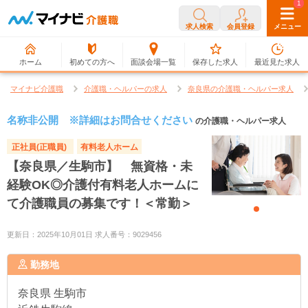
0
1
求人検索
会員登録
メニュー
ホーム
初めての方へ
面談会場一覧
保存した求人
最近見た求人
マイナビ介護職
介護職・ヘルパーの求人
奈良県の介護職・ヘルパー求人
名称非公開 ※詳細はお問合せください
の介護職・ヘルパー求人
正社員(正職員)
有料老人ホーム
【奈良県／生駒市】 無資格・未
経験OK◎介護付有料老人ホームに
て介護職員の募集です！＜常勤＞
更新日：2025年10月01日 求人番号：9029456
勤務地
奈良県
生駒市