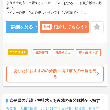
奈良県生駒市に位置するデイサービスにおける、正社員介護職の募
集です！
マイカー通勤可能☆通勤しやすい立地での就業です！
ご興味ある方には、面接対策ポイントなど、さらに詳細をお話しい
たしますのでお気軽にご相談ください。
詳細を見る
紹介してもらう
無料
ここに注目！
なめ
寮・借り上げ
車通勤可
住宅手当・補助
残業少なめ
託児所・育児補助
寮・借り上げ
日勤の
住
あなたにおすすめの介護・福祉求人の一覧を見
る
奈良県の介護・福祉求人を近隣の市区町村から探す
奈良市
大和高田市
大和郡山市
天理市
橿原市
桜井市