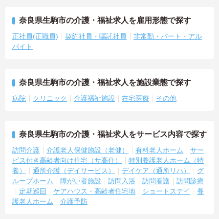
奈良県生駒市の介護・福祉求人を雇用形態で探す
正社員(正職員)
契約社員・嘱託社員
非常勤・パート・アル
バイト
奈良県生駒市の介護・福祉求人を施設業態で探す
病院
クリニック
介護福祉施設
在宅医療
その他
奈良県生駒市の介護・福祉求人をサービス内容で探す
訪問介護
介護老人保健施設（老健）
有料老人ホーム
サー
ビス付き高齢者向け住宅（サ高住）
特別養護老人ホーム（特
養）
通所介護（デイサービス）
デイケア（通所リハ）
グ
ループホーム
障がい者施設
訪問入浴
訪問看護
訪問診療
定期巡回
ケアハウス・高齢者住宅地
ショートステイ
養
護老人ホーム
介護予防