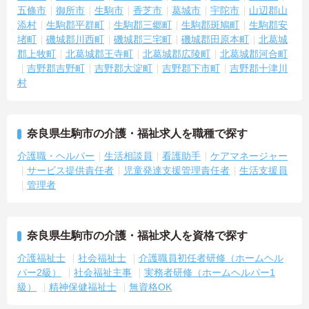
五條市
御所市
生駒市
香芝市
葛城市
宇陀市
山辺郡山
添村
生駒郡平群町
生駒郡三郷町
生駒郡斑鳩町
生駒郡安
堵町
磯城郡川西町
磯城郡三宅町
磯城郡田原本町
北葛城
郡上牧町
北葛城郡王寺町
北葛城郡広陵町
北葛城郡河合町
吉野郡吉野町
吉野郡大淀町
吉野郡下市町
吉野郡十津川
村
奈良県生駒市の介護・福祉求人を職種で探す
介護職・ヘルパー
生活相談員
看護助手
ケアマネージャー
サービス提供責任者
児童発達支援管理責任者
生活支援員
管理者
奈良県生駒市の介護・福祉求人を資格で探す
介護福祉士
社会福祉士
介護職員初任者研修（ホームヘル
パー2級）
社会福祉主事
実務者研修（ホームヘルパー1
級）
精神保健福祉士
無資格OK