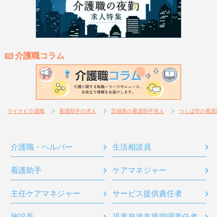
介護職コラム
マイナビ介護職
看護助手の求人
茨城県の看護助手求人
つくば市の看護
介護職・ヘルパー
生活相談員
看護助手
ケアマネジャー
主任ケアマネジャー
サービス提供責任者
施設長
児童発達支援管理責任者