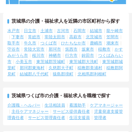
茨城県の介護・福祉求人を近隣の市区町村から探す
水戸市
日立市
土浦市
古河市
石岡市
結城市
龍ケ崎市
下妻市
常総市
常陸太田市
高萩市
北茨城市
笠間市
取手市
牛久市
つくば市
ひたちなか市
鹿嶋市
潮来市
守谷市
常陸大宮市
那珂市
筑西市
坂東市
稲敷市
かす
みがうら市
桜川市
神栖市
行方市
鉾田市
つくばみらい
市
小美玉市
東茨城郡茨城町
東茨城郡大洗町
東茨城郡城
里町
那珂郡東海村
久慈郡大子町
稲敷郡美浦村
稲敷郡阿
見町
結城郡八千代町
猿島郡境町
北相馬郡利根町
茨城県つくば市の介護・福祉求人を職種で探す
介護職・ヘルパー
生活相談員
看護助手
ケアマネージャー
主任ケアマネジャー
サービス提供責任者
児童発達支援管
理責任者
サービス管理責任者
生活支援員
管理者