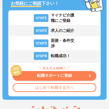
お気軽にご相談
下さい！
マイナビ介護
1
STEP
職にご登録
2
求人のご紹介
STEP
面接・条件交
3
STEP
渉
4
転職成功！
STEP
転職サポートに登録
はじめて転職する方へ