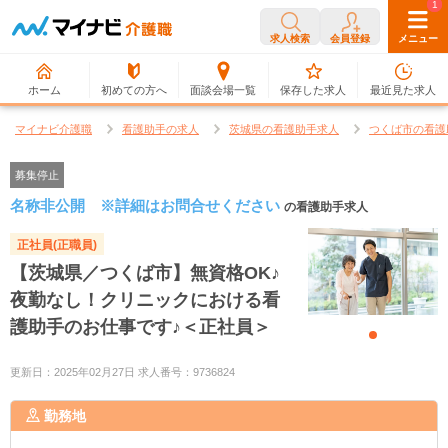
0
1
求人検索
会員登録
メニュー
ホーム
初めての方へ
面談会場一覧
保存した求人
最近見た求人
マイナビ介護職
看護助手の求人
茨城県の看護助手求人
つくば市の看護
募集停止
名称非公開 ※詳細はお問合せください
の看護助手求人
正社員(正職員)
【茨城県／つくば市】無資格OK♪
夜勤なし！クリニックにおける看
護助手のお仕事です♪＜正社員＞
更新日：2025年02月27日 求人番号：9736824
勤務地