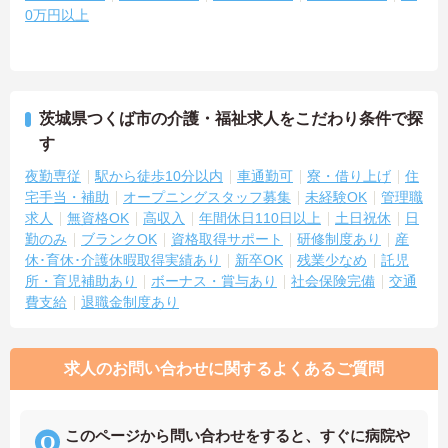
0万円以上
茨城県つくば市の介護・福祉求人をこだわり条件で探
す
夜勤専従
駅から徒歩10分以内
車通勤可
寮・借り上げ
住
宅手当・補助
オープニングスタッフ募集
未経験OK
管理職
求人
無資格OK
高収入
年間休日110日以上
土日祝休
日
勤のみ
ブランクOK
資格取得サポート
研修制度あり
産
休･育休･介護休暇取得実績あり
新卒OK
残業少なめ
託児
所・育児補助あり
ボーナス・賞与あり
社会保険完備
交通
費支給
退職金制度あり
求人のお問い合わせに関するよくあるご質問
このページから問い合わせをすると、すぐに病院や