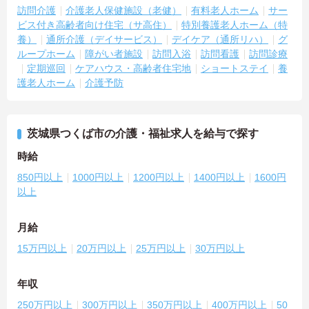
訪問介護
介護老人保健施設（老健）
有料老人ホーム
サー
ビス付き高齢者向け住宅（サ高住）
特別養護老人ホーム（特
養）
通所介護（デイサービス）
デイケア（通所リハ）
グ
ループホーム
障がい者施設
訪問入浴
訪問看護
訪問診療
定期巡回
ケアハウス・高齢者住宅地
ショートステイ
養
護老人ホーム
介護予防
茨城県つくば市の介護・福祉求人を給与で探す
時給
850円以上
1000円以上
1200円以上
1400円以上
1600円
以上
月給
15万円以上
20万円以上
25万円以上
30万円以上
年収
250万円以上
300万円以上
350万円以上
400万円以上
50