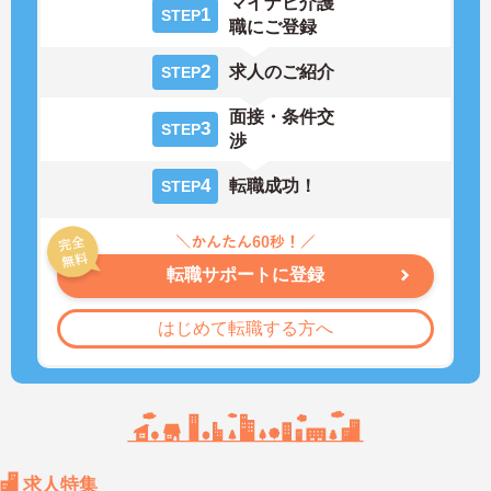
マイナビ介護
1
STEP
職にご登録
2
求人のご紹介
STEP
面接・条件交
3
STEP
渉
4
転職成功！
STEP
転職サポートに登録
はじめて転職する方へ
求人特集