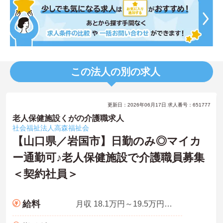
この法人の別の求人
更新日：2026年06月17日 求人番号：651777
老人保健施設くがの介護職求人
社会福祉法人高森福祉会
【山口県／岩国市】日勤のみ◎マイカ
ー通勤可♪老人保健施設で介護職員募集
＜契約社員＞
給料
月収 18.1万円～19.5万円程度 諸手当含む