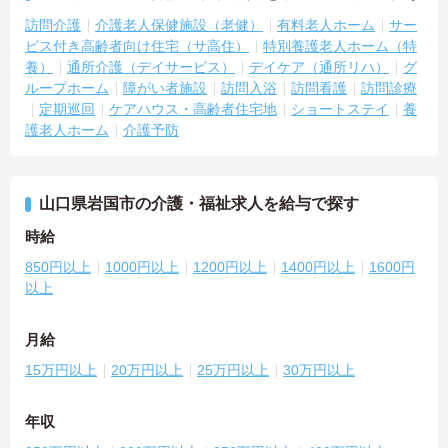
訪問介護
介護老人保健施設（老健）
有料老人ホーム
サー
ビス付き高齢者向け住宅（サ高住）
特別養護老人ホーム（特
養）
通所介護（デイサービス）
デイケア（通所リハ）
グ
ループホーム
障がい者施設
訪問入浴
訪問看護
訪問診療
定期巡回
ケアハウス・高齢者住宅地
ショートステイ
養
護老人ホーム
介護予防
山口県岩国市の介護・福祉求人を給与で探す
時給
850円以上
1000円以上
1200円以上
1400円以上
1600円
以上
月給
15万円以上
20万円以上
25万円以上
30万円以上
年収