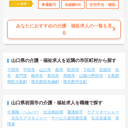
ここに注目！
託児所・育児補助
研修制度あり
車通勤可
未経験OK
産休･育休･介護休暇取得実績あり
住宅手当・補助
託
あなたにおすすめの介護・福祉求人の一覧を見
る
山口県の介護・福祉求人を近隣の市区町村から探す
下関市
宇部市
山口市
萩市
防府市
下松市
岩国市
光
市
長門市
柳井市
美祢市
周南市
山陽小野田市
大島郡
周防大島町
熊毛郡田布施町
熊毛郡平生町
山口県岩国市の介護・福祉求人を職種で探す
介護職・ヘルパー
生活相談員
看護助手
ケアマネージャー
主任ケアマネジャー
サービス提供責任者
生活支援員
管
理者