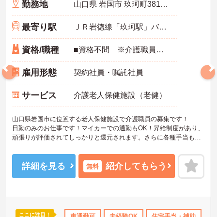
勤務地
山口県 岩国市 玖珂町3813-6
最寄り駅
ＪＲ岩徳線「玖珂駅」バス・車7分
資格/職種
■資格不問 ※介護職員初任者研修（ヘルパー2級）以上あれば尚可 ■経験不問
雇用形態
契約社員・嘱託社員
サービス
介護老人保健施設（老健）
山口県岩国市に位置する老人保健施設で介護職員の募集です！
日勤のみのお仕事です！マイカーでの通勤もOK！昇給制度があり、
頑張りが評価されてしっかりと還元されます。さらに各種手当もあ
るのは嬉しいポイントです◎フォロー体制もあり、経験に関わらず
安心してスタートできます。
こちらの求人にご興味がございましたら面接のポイントもお伝えし
詳細を見る
紹介してもらう
無料
ますので是非ご応募お待ちしております。
ここに注目！
託児所・育児補助
研修制度あり
車通勤可
未経験OK
産休･育休･介護休暇取得実績あり
住宅手当・補助
託