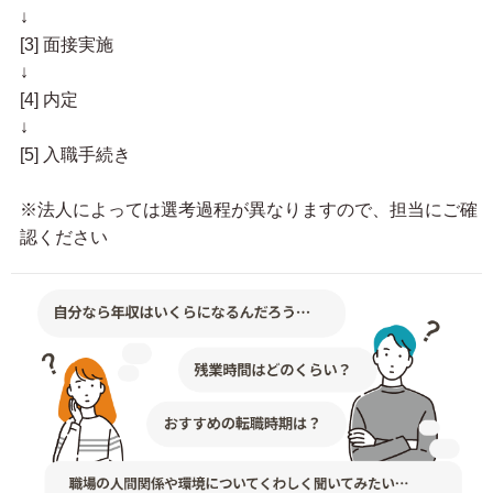
↓
[3] 面接実施
↓
[4] 内定
↓
[5] 入職手続き
※法人によっては選考過程が異なりますので、担当にご確
認ください