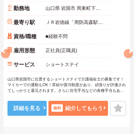
勤務地
山口県 岩国市 周東町下久原443-6
最寄り駅
ＪＲ岩徳線「周防高森駅」バス・車5分
資格/職種
■経験不問
雇用形態
正社員(正職員)
サービス
ショートステイ
山口県岩国市に位置するショートステイで介護福祉士の募集です！
マイカーでの通勤もOK！昇給や賞与制度があり、頑張りが評価され
てしっかりと還元されます。さらに住宅手当などの各種手当もある
のは嬉しいポイントです◎フォロー体制もあり、経験に関わらず安
心してスタートできます。
こちらの求人にご興味がございましたら面接のポイントもお伝えし
詳細を見る
紹介してもらう
無料
ますので是非ご応募お待ちしております。