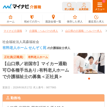
0
1
求人検索
会員登録
メニュー
ホーム
初めての方へ
面談会場一覧
保存した求人
最近見た求人
マイナビ介護職
介護職・ヘルパーの求人
山口県の介護職・ヘルパー求人
社会福祉法人高森福祉会
有料老人ホーム せんぞく苑
の介護福祉士求人
正社員(正職員)
有料老人ホーム
【山口県／岩国市】マイカー通勤
可◎各種手当あり♪有料老人ホーム
で介護福祉士の募集＜正社員＞
更新日：2026年06月17日 求人番号：9877965
勤務地