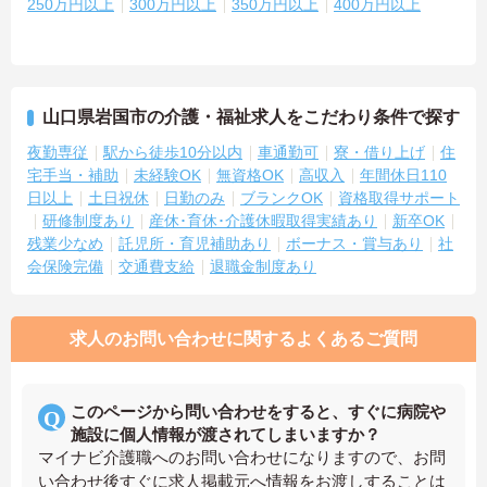
250万円以上
300万円以上
350万円以上
400万円以上
山口県岩国市の介護・福祉求人をこだわり条件で探す
夜勤専従
駅から徒歩10分以内
車通勤可
寮・借り上げ
住
宅手当・補助
未経験OK
無資格OK
高収入
年間休日110
日以上
土日祝休
日勤のみ
ブランクOK
資格取得サポート
研修制度あり
産休･育休･介護休暇取得実績あり
新卒OK
残業少なめ
託児所・育児補助あり
ボーナス・賞与あり
社
会保険完備
交通費支給
退職金制度あり
求人のお問い合わせに関するよくあるご質問
このページから問い合わせをすると、すぐに病院や
施設に個人情報が渡されてしまいますか？
マイナビ介護職へのお問い合わせになりますので、お問
い合わせ後すぐに求人掲載元へ情報をお渡しすることは