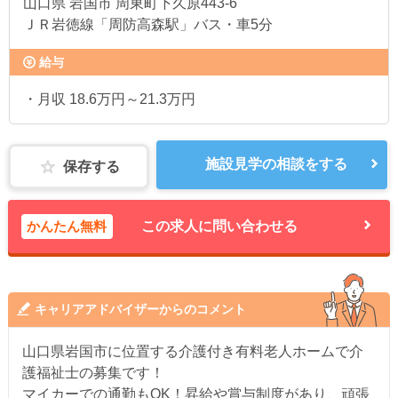
山口県
岩国市 周東町下久原443‐6
ＪＲ岩徳線「周防高森駅」バス・車5分
給与
・月収 18.6万円～21.3万円
施設見学の相談をする
保存する
かんたん無料
この求人に問い合わせる
キャリアアドバイザーからのコメント
山口県岩国市に位置する介護付き有料老人ホームで介
護福祉士の募集です！
マイカーでの通勤もOK！昇給や賞与制度があり、頑張