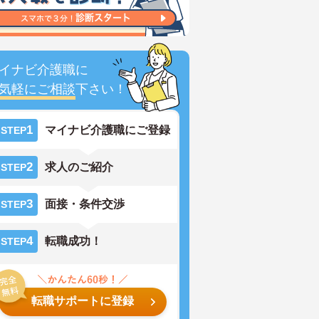
イナビ介護職に
気軽にご相談
下さい！
1
マイナビ介護職にご登録
STEP
2
求人のご紹介
STEP
3
面接・条件交渉
STEP
4
転職成功！
STEP
転職サポートに登録