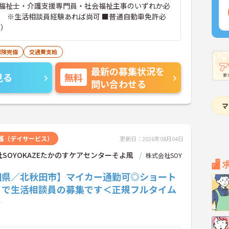
福祉士・介護支援専門員・社会福祉主事のいずれか必
問 ※生活相談員経験あれば尚可 ■普通自動車免許必
可）
保険完備
交通費支給
最新の募集状況を
見る
無料
問い合わせる
護（デイサービス）
更新日：2026年08月04日
SOYOKAZEたかのすケアセンターそよ風
株式会社SOY
田県／北秋田市】マイカー通勤可◎ショート
イで生活相談員の募集です＜正規フルタイム
＞