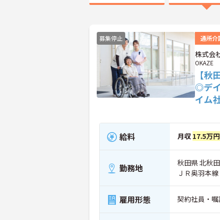
募集停止
通所介
株式会社
OKAZE
【秋
◎デ
イム
給料
月収
17.5万
秋田県 北秋田
勤務地
ＪＲ奥羽本線
雇用形態
契約社員・嘱