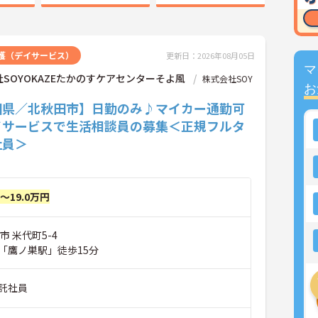
護（デイサービス）
更新日：2026年08月05日
マ
SOYOKAZEたかのすケアセンターそよ風
株式会社SOY
お
田県／北秋田市】日勤のみ♪マイカー通勤可
イサービスで生活相談員の募集＜正規フルタ
社員＞
円～19.0万円
市 米代町5-4
「鷹ノ巣駅」徒歩15分
託社員