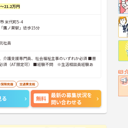
円～21.2万円
市 米代町5-4
「鷹ノ巣駅」徒歩15分
託社員
、介護支援専門員、社会福祉主事のいずれか必須 ■普
必須（AT限定可） ■経験不問 ※生活相談員経験あ
会保険完備
交通費支給
最新の募集状況を
見る
無料
問い合わせる