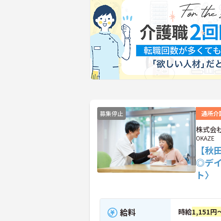
募集停止
通所介
株式会社
OKAZE
【秋
◎デ
ト〉
給料
時給
1,151円