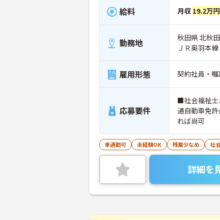
給料
月収
19.2万
秋田県 北秋田
勤務地
ＪＲ奥羽本線
雇用形態
契約社員・嘱
■社会福祉士
応募要件
通自動車免許
れば尚可
車通勤可
未経験OK
残業少なめ
社
詳細を