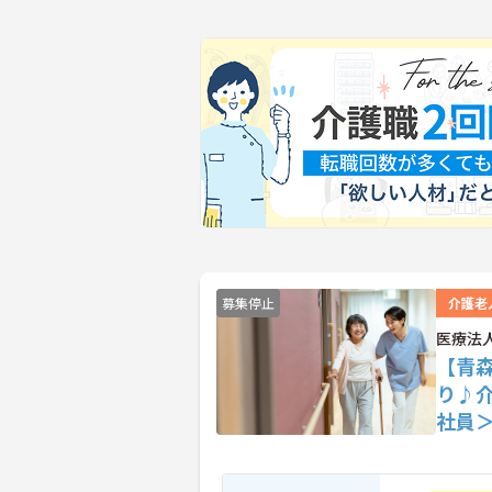
募集停止
介護老
医療法
【青
り♪
社員