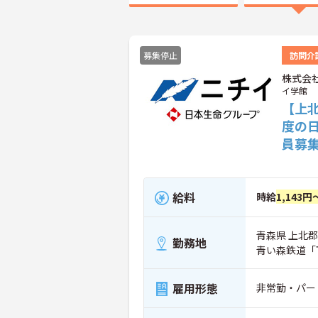
募集停止
訪問介
株式会
イ学館
【上
度の
員募
給料
時給
1,143円
青森県 上北郡
勤務地
青い森鉄道「
雇用形態
非常勤・パー