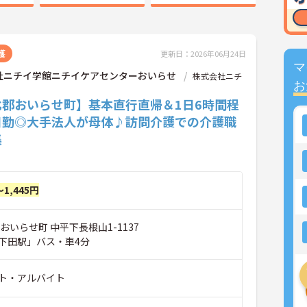
護
更新日：2026年06月24日
マ
社ニチイ学館ニチイケアセンターおいらせ
株式会社ニチ
お
北郡おいらせ町】基本直行直帰＆1日6時間程
日勤◎大手法人が母体♪訪問介護での介護職
集
～1,445円
おいらせ町 中平下長根山1-1137
下田駅」バス・車4分
ト・アルバイト