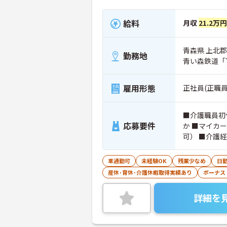
給料
月収
21.2万
青森県 上北郡
勤務地
青い森鉄道「
雇用形態
正社員(正職員
■介護職員初
応募要件
か ■マイカ
可） ■介護
車通勤可
未経験OK
残業少なめ
日
産休･育休･介護休暇取得実績あり
ボーナス
詳細を