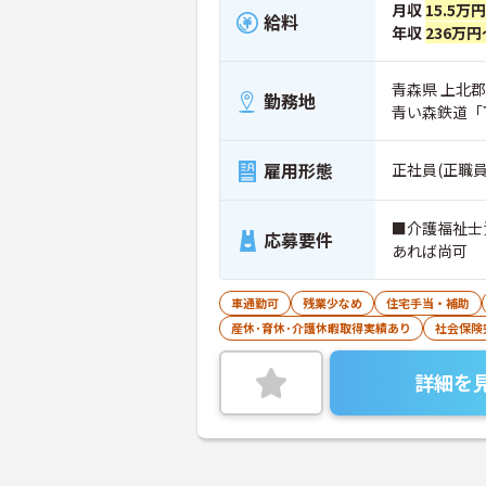
月収
15.5万
給料
年収
236万円
青森県 上北
勤務地
青い森鉄道「
雇用形態
正社員(正職員
■介護福祉士
応募要件
あれば尚可
車通勤可
残業少なめ
住宅手当・補助
産休･育休･介護休暇取得実績あり
社会保険
詳細を