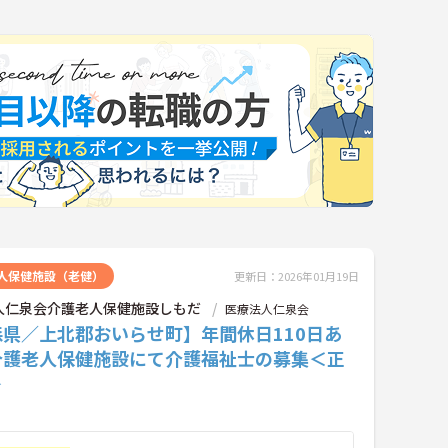
人保健施設（老健）
更新日：2026年01月19日
人仁泉会介護老人保健施設しもだ
医療法人仁泉会
森県／上北郡おいらせ町】年間休日110日あ
介護老人保健施設にて介護福祉士の募集＜正
＞