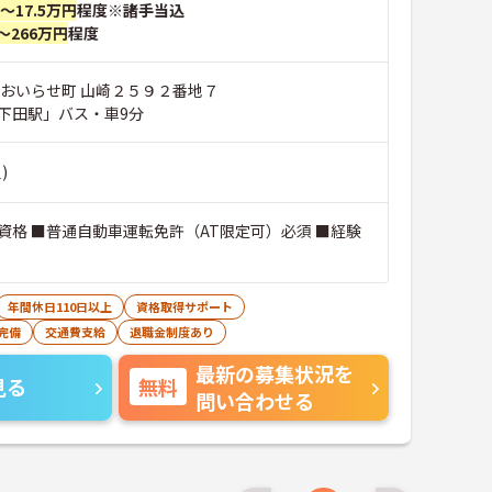
円～17.5万円
程度※諸手当込
～266万円
程度
郡おいらせ町 山崎２５９２番地７
下田駅」バス・車9分
)
資格 ■普通自動車運転免許（AT限定可）必須 ■経験
年間休日110日以上
資格取得サポート
完備
交通費支給
退職金制度あり
最新の募集状況を
見る
無料
問い合わせる