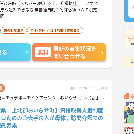
任者研修（ヘルパー2級）以上、介護福祉士 いずれ
ー持ち込みできる方 ■普通自動車免許必須（ＡＴ限定
不問
研修制度あり
産休･育休･介護休暇取得実績あり
最新の募集状況を
見る
無料
問い合わせる
護
更新日：2026年06月24日
社ニチイ学館ニチイケアセンターおいらせ
株式会社ニチ
森県／上北郡おいらせ町】資格取得支援制度
！日勤のみ◎大手法人が母体♪訪問介護での
職員募集