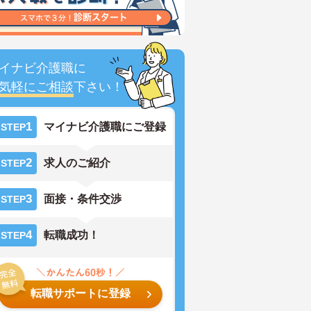
イナビ介護職に
気軽にご相談
下さい！
1
マイナビ介護職にご登録
STEP
2
求人のご紹介
STEP
3
面接・条件交渉
STEP
4
転職成功！
STEP
転職サポートに登録