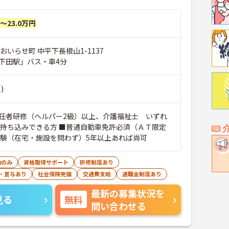
円～23.0万円
おいらせ町 中平下長根山1-1137
下田駅」バス・車4分
)
任者研修（ヘルパー2級）以上、介護福祉士 いずれ
ー持ち込みできる方 ■普通自動車免許必須（ＡＴ限定
経験（在宅・施設を問わず）5年以上あれば尚可
勤のみ
資格取得サポート
研修制度あり
・賞与あり
社会保険完備
交通費支給
退職金制度あり
最新の募集状況を
見る
無料
問い合わせる