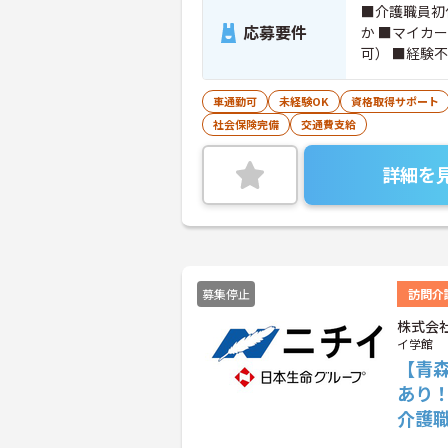
■介護職員初
応募要件
か ■マイカ
可） ■経験
車通勤可
未経験OK
資格取得サポート
社会保険完備
交通費支給
詳細を
募集停止
訪問介
株式会
イ学館
【青
あり
介護