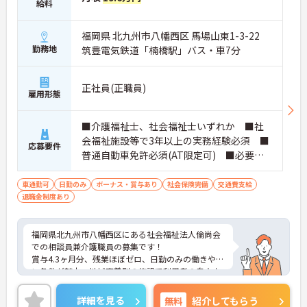
給料
福岡県 北九州市八幡西区 馬場山東1-3-22
勤務地
筑豊電気鉄道「楠橋駅」バス・車7分
正社員(正職員)
雇用形態
■介護福祉士、社会福祉士いずれか ■社
会福祉施設等で3年以上の実務経験必須 ■
応募要件
普通自動車免許必須(AT限定可) ■必要なP
Cスキル：文字入力程度
車通勤可
日勤のみ
ボーナス・賞与あり
社会保険完備
交通費支給
退職金制度あり
福岡県北九州市八幡西区にある社会福祉法人倫尚会
での相談員兼介護職員の募集です！
賞与4.3ヶ月分、残業ほぼゼロ、日勤のみの働きやす
い条件が魅力。地域密着型の施設で利用者の自立支
援に貢献できます。福利厚生も充実しており正職員
として長く働きたい方にもおすすめです。ご興味が
詳細を見る
無料
紹介してもらう