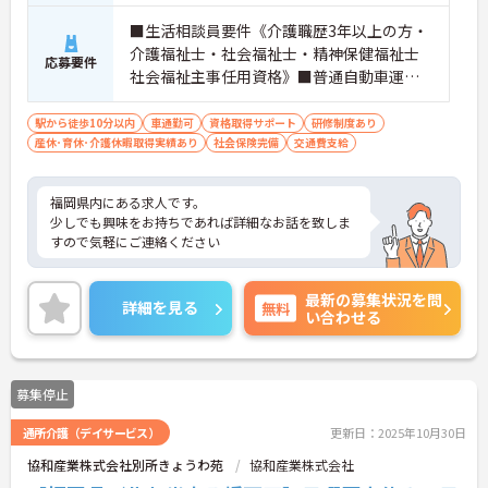
■生活相談員要件《介護職歴3年以上の方・
介護福祉士・社会福祉士・精神保健福祉士
応募要件
社会福祉主事任用資格》■普通自動車運転
免許（AT限定可）
駅から徒歩10分以内
車通勤可
資格取得サポート
研修制度あり
産休･育休･介護休暇取得実績あり
社会保険完備
交通費支給
福岡県内にある求人です。
少しでも興味をお持ちであれば詳細なお話を致しま
すので気軽にご連絡ください
最新の募集状況を問
詳細を見る
無料
い合わせる
募集停止
通所介護（デイサービス）
更新日：2025年10月30日
協和産業株式会社別所きょうわ苑
協和産業株式会社