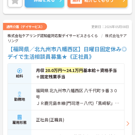
紹介してもらう
ご興味ある方は面接ポイントをお伝えしますので、
お気軽にお問い合わせください♪
通所介護（デイサービス）
更新日：2026年05月08日
株式会社ケアリング認知症対応型デイサービスさらくら
株式会社ケア
リング
【福岡県／北九州市八幡西区】日曜日固定休み◎
デイで生活相談員募集★《正社員》
月収
20.0万円～24.1万円
基本給＋資格手当
給料
＋固定残業手当
福岡県 北九州市八幡西区 八千代町９番３０
号
勤務地
ＪＲ鹿児島本線(門司港－八代)「黒崎駅」徒
歩8分
正社員(正職員)
雇用形態