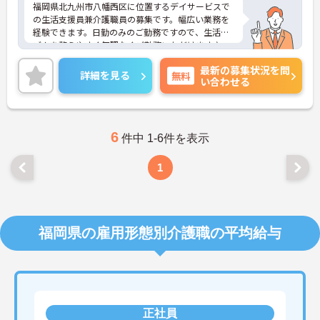
福岡県北九州市八幡西区に位置するデイサービスで
の生活支援員兼介護職員の募集です。幅広い業務を
経験できます。日勤のみのご勤務ですので、生活リ
ズムを整えやすく無理なくご勤務いただけます♪
ご興味ある方には、面接対策ポイントなど、さらに
最新の募集状況を問
詳細をお話しいたしますのでお気軽にご相談くださ
詳細を見る
無料
い合わせる
い！
6
件中 1-6件を表示
1
福岡県の雇用形態別介護職の平均給与
正社員