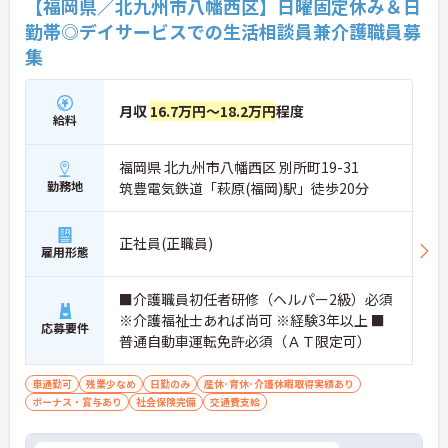
【福岡県／北九州市八幡西区】日曜固定休み＆日
勤帯◎デイサービスでの生活相談員兼介護職員募
集
月収
16.7万円～18.2万円
程度
給料
福岡県 北九州市八幡西区 別所町19-31
勤務地
筑豊電気鉄道「萩原(福岡)駅」徒歩20分
正社員(正職員)
雇用形態
■介護職員初任者研修（ヘルパー2級）必須
※介護福祉士あれば尚可 ※経験3年以上 ■
応募要件
普通自動車運転免許必須（ＡＴ限定可）
車通勤可
残業少なめ
日勤のみ
産休･育休･介護休暇取得実績あり
ボーナス・賞与あり
社会保険完備
交通費支給