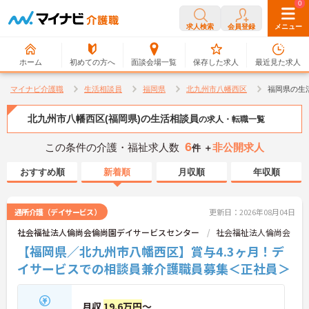
0
0
求人検索
会員登録
メニュー
ホーム
初めての方へ
面談会場一覧
保存した求人
最近見た求人
マイナビ介護職
生活相談員
福岡県
北九州市八幡西区
福岡県の生
北九州市八幡西区(福岡県)の生活相談員
の求人・転職一覧
6
この条件の介護・福祉求人数
非公開求人
件 ＋
おすすめ順
新着順
月収順
年収順
通所介護（デイサービス）
更新日：2026年08月04日
社会福祉法人倫尚会倫尚園デイサービスセンター
社会福祉法人倫尚会
【福岡県／北九州市八幡西区】賞与4.3ヶ月！デ
イサービスでの相談員兼介護職員募集＜正社員＞
月収
19.6万円
～