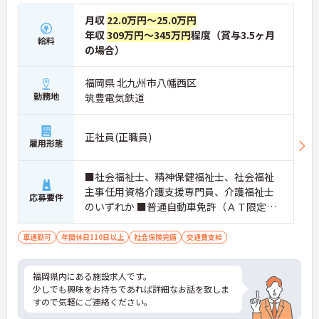
月収
22.0万円～25.0万円
年収
309万円～345万円
程度（賞与3.5ヶ月
給料
の場合）
福岡県 北九州市八幡西区
勤務地
筑豊電気鉄道
正社員(正職員)
雇用形態
■社会福祉士、精神保健福祉士、社会福祉
主事任用資格介護支援専門員、介護福祉士
応募要件
のいずれか ■普通自動車免許（ＡＴ限定
可）
車通勤可
年間休日110日以上
社会保険完備
交通費支給
福岡県内にある施設求人です。
少しでも興味をお持ちであれば詳細なお話を致しま
すので気軽にご連絡ください。