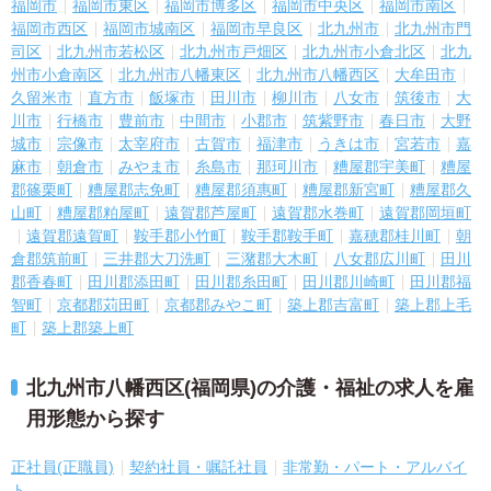
福岡市
福岡市東区
福岡市博多区
福岡市中央区
福岡市南区
福岡市西区
福岡市城南区
福岡市早良区
北九州市
北九州市門
司区
北九州市若松区
北九州市戸畑区
北九州市小倉北区
北九
州市小倉南区
北九州市八幡東区
北九州市八幡西区
大牟田市
久留米市
直方市
飯塚市
田川市
柳川市
八女市
筑後市
大
川市
行橋市
豊前市
中間市
小郡市
筑紫野市
春日市
大野
城市
宗像市
太宰府市
古賀市
福津市
うきは市
宮若市
嘉
麻市
朝倉市
みやま市
糸島市
那珂川市
糟屋郡宇美町
糟屋
郡篠栗町
糟屋郡志免町
糟屋郡須惠町
糟屋郡新宮町
糟屋郡久
山町
糟屋郡粕屋町
遠賀郡芦屋町
遠賀郡水巻町
遠賀郡岡垣町
遠賀郡遠賀町
鞍手郡小竹町
鞍手郡鞍手町
嘉穂郡桂川町
朝
倉郡筑前町
三井郡大刀洗町
三潴郡大木町
八女郡広川町
田川
郡香春町
田川郡添田町
田川郡糸田町
田川郡川崎町
田川郡福
智町
京都郡苅田町
京都郡みやこ町
築上郡吉富町
築上郡上毛
町
築上郡築上町
北九州市八幡西区(福岡県)の介護・福祉の求人を雇
用形態から探す
正社員(正職員)
契約社員・嘱託社員
非常勤・パート・アルバイ
ト