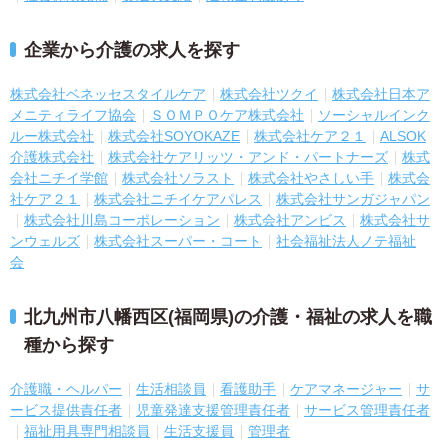
企業から介護の求人を探す
株式会社ベネッセスタイルケア
株式会社ツクイ
株式会社日本ア
メニティライフ協会
ＳＯＭＰＯケア株式会社
ソーシャルインク
ルー株式会社
株式会社SOYOKAZE
株式会社ケア２１
ALSOK
介護株式会社
株式会社ケアリッツ・アンド・パートナーズ
株式
会社ニチイ学館
株式会社ソラスト
株式会社やさしい手
株式会
社ケア２１
株式会社ニチイケアパレス
株式会社サンガジャパン
株式会社川島コーポレーション
株式会社アンビス
株式会社サ
ンウェルズ
株式会社スーパー・コート
社会福祉法人ノテ福祉
会
北九州市八幡西区(福岡県)の介護・福祉の求人を職
種から探す
介護職・ヘルパー
生活相談員
看護助手
ケアマネージャー
サ
ービス提供責任者
児童発達支援管理責任者
サービス管理責任者
福祉用具専門相談員
生活支援員
管理者