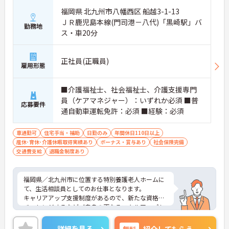
福岡県 北九州市八幡西区 船越3-1-13
ＪＲ鹿児島本線(門司港－八代)「黒崎駅」バ
勤務地
ス・車20分
正社員(正職員)
雇用形態
■介護福祉士、社会福祉士、介護支援専門
員（ケアマネジャー）：いずれか必須 ■普
応募要件
通自動車運転免許：必須 ■経験：必須
車通勤可
住宅手当・補助
日勤のみ
年間休日110日以上
産休･育休･介護休暇取得実績あり
ボーナス・賞与あり
社会保険完備
交通費支給
退職金制度あり
福岡県／北九州市に位置する特別養護老人ホームに
て、生活相談員としてのお仕事となります。
キャリアアップ支援制度があるので、新たな資格に
チャレンジするなどご自身の更なるスキルアップも
可能です！インフルエンザワクチン接種や診療費免
除などありますので、安心してお仕事できます！
詳細を見る
無料