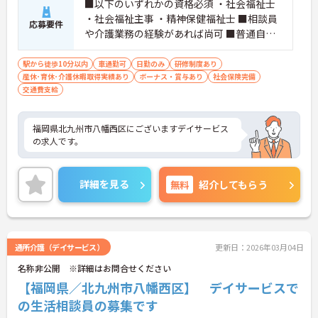
■以下のいずれかの資格必須 ・社会福祉士
・社会福祉主事 ・精神保健福祉士 ■相談員
応募要件
や介護業務の経験があれば尚可 ■普通自動
車運転免許があれば尚可 ■入力ができる程
度のPCスキル（研修も行いますのでご安心
駅から徒歩10分以内
車通勤可
日勤のみ
研修制度あり
産休･育休･介護休暇取得実績あり
ください！）
ボーナス・賞与あり
社会保険完備
交通費支給
福岡県北九州市八幡西区にございますデイサービス
の求人です。
詳細を見る
無料
紹介してもらう
通所介護（デイサービス）
更新日：2026年03月04日
名称非公開 ※詳細はお問合せください
【福岡県／北九州市八幡西区】 デイサービスで
の生活相談員の募集です