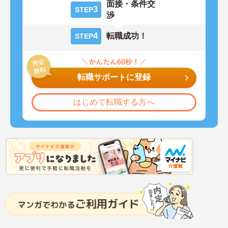
面接・条件交
3
STEP
渉
4
転職成功！
STEP
転職サポートに登録
はじめて転職する方へ