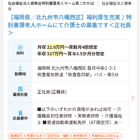
社会福祉法人健美会特別養護老人ホーム第二わかば
社会福祉法人健美
会
【福岡県／北九州市八幡西区】福利厚生充実♪特
別養護老人ホームにて介護士の募集です＜正社員
＞
月収
22.0万円
～夜勤月4回想定
給料
年収
327万円
～賞与3.5か月分想定
福岡県 北九州市八幡西区 香月中央1-3-1
勤務地
筑豊電気鉄道「筑豊香月駅」バス・車5分
正社員(正職員)
雇用形態
■以下のいずれかの資格があれば尚可 ・介
護職員初任者研修 ・実務者研修 ・介護福祉
応募要件
士 ■普通自動車運転免許（AT限定可）あれ
ば尚可 ■介護職の経験があれば尚可
車通勤可
残業少なめ
住宅手当・補助
無資格OK
年間休日110日以上