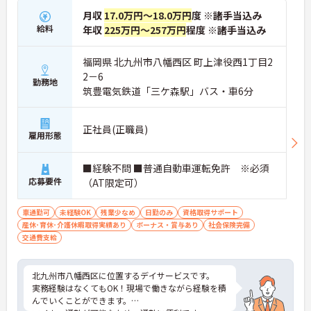
月収
17.0万円～18.0万円
度 ※諸手当込み
給料
年収
225万円～257万円
程度 ※諸手当込み
福岡県 北九州市八幡西区 町上津役西1丁目2
2－6
勤務地
筑豊電気鉄道「三ケ森駅」バス・車6分
正社員(正職員)
雇用形態
■経験不問 ■普通自動車運転免許 ※必須
応募要件
（AT限定可）
車通勤可
未経験OK
残業少なめ
日勤のみ
資格取得サポート
産休･育休･介護休暇取得実績あり
ボーナス・賞与あり
社会保険完備
交通費支給
北九州市八幡西区に位置するデイサービスです。
実務経験はなくてもOK！現場で働きながら経験を積
んでいくことができます。