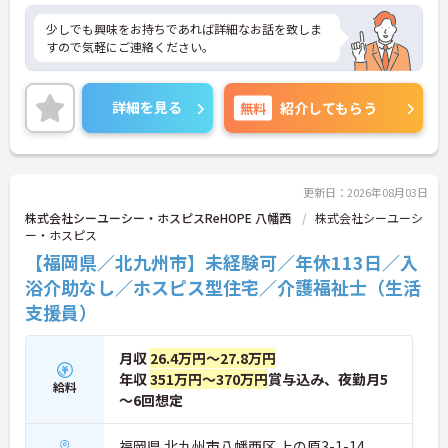
少しでも興味をお持ちであれば詳細なお話を致しま
すので気軽にご連絡ください。
詳細を見る
無料
紹介してもらう
更新日：2026年08月03日
株式会社シーユーシー・ホスピスReHOPE 八幡西
株式会社シーユーシ
ー・ホスピス
【福岡県／北九州市】未経験可／年休113日／入
浴介助なし／ホスピス型住宅／介護福祉士（生活
支援員）
月収
26.4万円～27.8万円
年収
351万円～370万円
賞与込み、夜勤月5
給料
～6回想定
福岡県 北九州市八幡西区 上の原3-1-14