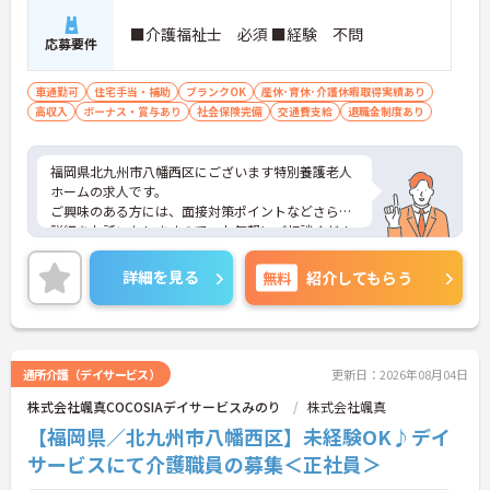
■介護福祉士 必須 ■経験 不問
応募要件
車通勤可
住宅手当・補助
ブランクOK
産休･育休･介護休暇取得実績あり
高収入
ボーナス・賞与あり
社会保険完備
交通費支給
退職金制度あり
福岡県北九州市八幡西区にございます特別養護老人
ホームの求人です。
ご興味のある方には、面接対策ポイントなどさらに
詳細をお話いたしますので、お気軽にご相談くださ
い。
詳細を見る
無料
紹介してもらう
通所介護（デイサービス）
更新日：2026年08月04日
株式会社颯真COCOSIAデイサービスみのり
株式会社颯真
【福岡県／北九州市八幡西区】未経験OK♪デイ
サービスにて介護職員の募集＜正社員＞