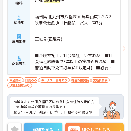
月収
19.6万円
～
給料
福岡県 北九州市八幡西区 馬場山東1-3-22
勤務地
筑豊電気鉄道「楠橋駅」バス・車7分
正社員(正職員)
雇用形態
■介護福祉士、社会福祉士いずれか ■社
会福祉施設等で3年以上の実務経験必須 ■
応募要件
普通自動車免許必須(AT限定可) ■必要なP
Cスキル：文字入力程度
車通勤可
日勤のみ
ボーナス・賞与あり
社会保険完備
交通費支給
退職金制度あり
福岡県北九州市八幡西区にある社会福祉法人倫尚会
での相談員兼介護職員の募集です！
賞与4.3ヶ月分、残業ほぼゼロ、日勤のみの働きやす
い条件が魅力。地域密着型の施設で利用者の自立支
援に貢献できます。福利厚生も充実しており正職員
として長く働きたい方にもおすすめです。ご興味が
詳細を見る
無料
紹介してもらう