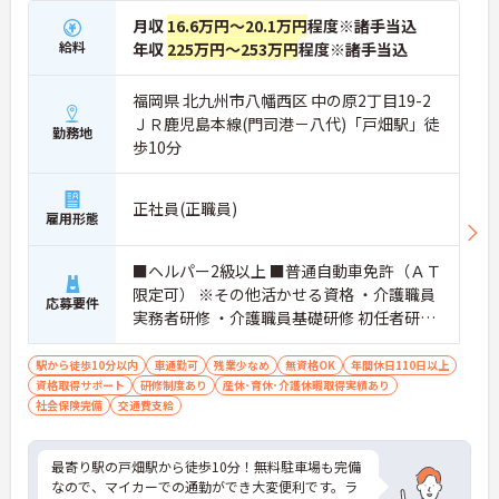
月収
16.6万円～20.1万円
程度※諸手当込
給料
年収
225万円～253万円
程度※諸手当込
福岡県 北九州市八幡西区 中の原2丁目19-2
ＪＲ鹿児島本線(門司港－八代)「戸畑駅」徒
勤務地
歩10分
正社員(正職員)
雇用形態
■ヘルパー2級以上 ■普通自動車免許（ＡＴ
限定可） ※その他活かせる資格 ・介護職員
応募要件
実務者研修 ・介護職員基礎研修 初任者研修
・ヘルパー1級・ヘルパー2級 その他
駅から徒歩10分以内
車通勤可
残業少なめ
無資格OK
年間休日110日以上
資格取得サポート
研修制度あり
産休･育休･介護休暇取得実績あり
社会保険完備
交通費支給
最寄り駅の戸畑駅から徒歩10分！無料駐車場も完備
なので、マイカーでの通勤ができ大変便利です。ラ