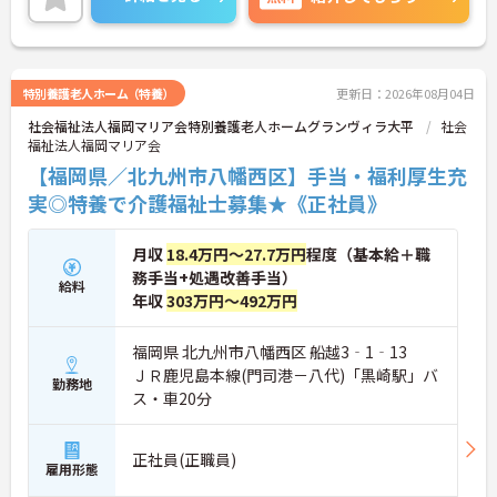
ある方は、ご面接のポイントをお伝えしますので、
お気軽にお問い合わせください。
特別養護老人ホーム（特養）
更新日：2026年08月04日
社会福祉法人福岡マリア会特別養護老人ホームグランヴィラ大平
社会
福祉法人福岡マリア会
【福岡県／北九州市八幡西区】手当・福利厚生充
実◎特養で介護福祉士募集★《正社員》
月収
18.4万円～27.7万円
程度（基本給＋職
務手当+処遇改善手当）
給料
年収
303万円～492万円
福岡県 北九州市八幡西区 船越3‐1‐13
ＪＲ鹿児島本線(門司港－八代)「黒崎駅」バ
勤務地
ス・車20分
正社員(正職員)
雇用形態