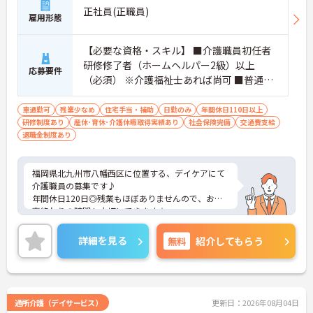
正社員(正職員)
雇用形態
【必要な資格・スキル】 ■介護職員初任者
研修修了者（ホームヘルパー2級）以上
応募要件
（必須） ※介護福祉士あれば尚可 ■普通自
動車運転免許 必須（ＡＴ限定可）
車通勤可
残業少なめ
住宅手当・補助
日勤のみ
年間休日110日以上
研修制度あり
産休･育休･介護休暇取得実績あり
社会保険完備
交通費支給
退職金制度あり
福岡県北九州市八幡西区に位置する、デイケアにて
介護職員の募集です♪
年間休日120日◎残業もほぼありませんので、お仕
事終わりの時間も大切にできます☆
ご興味ある方には、面接のポイントなど、さらに詳
細をお話致しますのでお気軽にご相談ください。
詳細を見る
無料
紹介してもらう
通所介護（デイサービス）
更新日：2026年08月04日