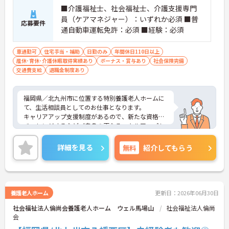
■介護福祉士、社会福祉士、介護支援専門
員（ケアマネジャー）：いずれか必須 ■普
応募要件
通自動車運転免許：必須 ■経験：必須
車通勤可
住宅手当・補助
日勤のみ
年間休日110日以上
産休･育休･介護休暇取得実績あり
ボーナス・賞与あり
社会保険完備
交通費支給
退職金制度あり
福岡県／北九州市に位置する特別養護老人ホームに
て、生活相談員としてのお仕事となります。
キャリアアップ支援制度があるので、新たな資格に
チャレンジするなどご自身の更なるスキルアップも
可能です！インフルエンザワクチン接種や診療費免
除などありますので、安心してお仕事できます！
詳細を見る
無料
紹介してもらう
ご興味ある方は面接ポイントをお伝えしますので、
お気軽にお問い合わせください♪
養護老人ホーム
更新日：2026年06月30日
社会福祉法人倫尚会養護老人ホーム ウェル馬場山
社会福祉法人倫尚
会