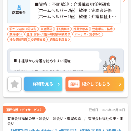
【安心の教育・チームサポート体制】
■資格： 不問 歓迎：介護職員初任者研修
・手厚い人員配置で困った時もすぐに相談可能です
（ホームヘルパー2級） 歓迎：実務者研修
・2日間のオンライン研修と個人のペースに合わせ
応募要件
（ホームヘルパー1級） 歓迎：介護福祉士
たOJTを実施しています
■経験： 不問 ■普通自動車運転免許：
駅から徒歩10分以内
車通勤可
未経験OK
残業少なめ
住宅手当・補助
無資格OK
産休･育休･介護休暇取得実績あり
ボーナス・賞与あり
社会保険完備
交通費支給
退職金制度あり
■ 未経験から介護を始めやすい環境
介護業界への第一歩を踏み出しやすい職場です
・資格不問で応募できます
・経験不問で挑戦できます
詳細を見る
無料
紹介してもらう
・介護系資格保有者は知識を活かせます
→ 未経験から介護職として成長を目指せる環境です
♪
通所介護（デイサービス）
更新日：2026年07月28日
■ 手当が充実し安定収入を目指せる
有限会社福祉の里・出会い 出会い・茶屋の原
有限会社福祉の里・出
会い
各種手当が整い安心して働ける環境です
・住宅手当を支給できます