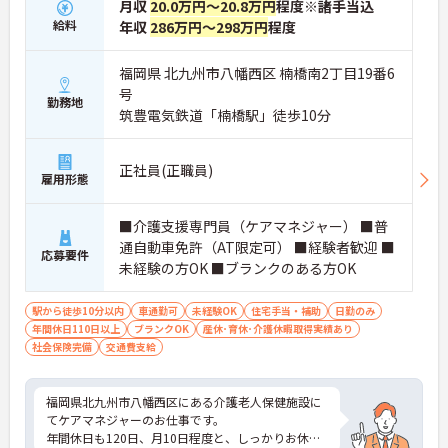
月収
20.0万円～20.8万円
程度※諸手当込
給料
年収
286万円～298万円
程度
福岡県 北九州市八幡西区 楠橋南2丁目19番6
号
勤務地
筑豊電気鉄道「楠橋駅」徒歩10分
正社員(正職員)
雇用形態
■介護支援専門員（ケアマネジャー） ■普
通自動車免許（AT限定可） ■経験者歓迎 ■
応募要件
未経験の方OK ■ブランクのある方OK
駅から徒歩10分以内
車通勤可
未経験OK
住宅手当・補助
日勤のみ
年間休日110日以上
ブランクOK
産休･育休･介護休暇取得実績あり
社会保険完備
交通費支給
福岡県北九州市八幡西区にある介護老人保健施設に
てケアマネジャーのお仕事です。
年間休日も120日、月10日程度と、しっかりお休み