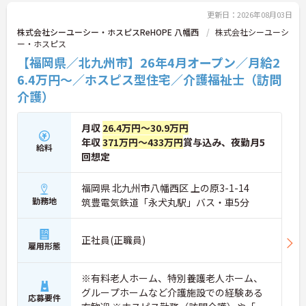
られる福利厚生も充実しています。手厚い人員配置
で、24時間連携の訪問診療医もいるため、医療依存
更新日：2026年08月03日
度の高い方へのケアもチームで安心して取り組める
株式会社シーユーシー・ホスピスReHOPE 八幡西
株式会社シーユーシ
環境です。
ー・ホスピス
【福岡県／北九州市】26年4月オープン／月給2
★おすすめPOINT★
【無理なくステップアップできる業務内容】
6.4万円～／ホスピス型住宅／介護福祉士（訪問
・実務未経験からでも挑戦可能です
介護）
・入浴介助なし、まずは生活支援や看護師のサポー
トからスタートできます
・資格取得支援制度を活用し、将来的に訪問介護員
月収
26.4万円～30.9万円
を目指せる環境です
年収
371万円～433万円
賞与込み、夜勤月5
給料
【手厚い待遇と働きやすさの両立】
回想定
・介護福祉士手当25,000円あり
・残業は全社平均残業月5時間程度と少なくプライ
ベートの時間を確保できます
福岡県 北九州市八幡西区 上の原3-1-14
・3日以上の連続休暇取得で支援金が支給される独
勤務地
筑豊電気鉄道「永犬丸駅」バス・車5分
自の制度があります
・夏季・冬季の特別休暇があり年間休日は113日し
っかりと休めます
正社員(正職員)
雇用形態
【安心の教育・チームサポート体制】
・手厚い人員配置で困った時もすぐに相談可能です
・2日間のオンライン研修と個人のペースに合わせ
※有料老人ホーム、特別養護老人ホーム、
たOJTを実施しています
グループホームなど介護施設での経験ある
応募要件