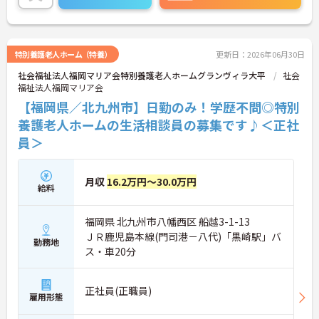
ご興味のある方には、面接対策ポイントなど、さら
に詳細をお話しいたしますのでお気軽にご相談くだ
さい！
特別養護老人ホーム（特養）
更新日：2026年06月30日
社会福祉法人福岡マリア会特別養護老人ホームグランヴィラ大平
社会
福祉法人福岡マリア会
【福岡県／北九州市】日勤のみ！学歴不問◎特別
養護老人ホームの生活相談員の募集です♪＜正社
員＞
月収
16.2万円～30.0万円
給料
福岡県 北九州市八幡西区 船越3-1-13
ＪＲ鹿児島本線(門司港－八代)「黒崎駅」バ
勤務地
ス・車20分
正社員(正職員)
雇用形態