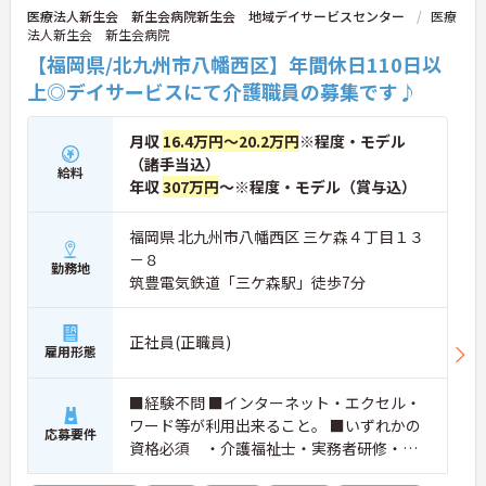
医療法人新生会 新生会病院新生会 地域デイサービスセンター
医療
法人新生会 新生会病院
【福岡県/北九州市八幡西区】年間休日110日以
上◎デイサービスにて介護職員の募集です♪
月収
16.4万円～20.2万円
※程度・モデル
（諸手当込）
給料
年収
307万円
～※程度・モデル（賞与込）
福岡県 北九州市八幡西区 三ケ森４丁目１３
－８
勤務地
筑豊電気鉄道「三ケ森駅」徒歩7分
正社員(正職員)
雇用形態
■経験不問 ■インターネット・エクセル・
ワード等が利用出来ること。 ■いずれかの
応募要件
資格必須 ・介護福祉士・実務者研修・介
護職員初任者研修 ■普通自動車運転免許