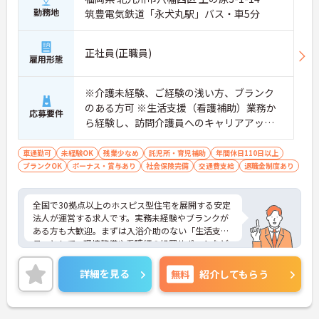
勤務地
筑豊電気鉄道「永犬丸駅」バス・車5分
正社員(正職員)
雇用形態
※介護未経験、ご経験の浅い方、ブランク
のある方可 ※生活支援（看護補助）業務か
応募要件
ら経験し、訪問介護員へのキャリアアップ
を目指せます
車通勤可
未経験OK
残業少なめ
託児所・育児補助
年間休日110日以上
ブランクOK
ボーナス・賞与あり
社会保険完備
交通費支給
退職金制度あり
全国で30拠点以上のホスピス型住宅を展開する安定
法人が運営する求人です。実務未経験やブランクが
ある方も大歓迎。まずは入浴介助のない「生活支援
員」として、環境整備や看護師の処置サポートなど
の業務からスタートし、無理なくホスピスケアの経
験を積むことができ、ゆくゆくは訪問介護員へステ
詳細を見る
無料
紹介してもらう
ップアップすることも可能です。残業は全社平均残
業月5時間程度と少なく、連続休暇の取得で支援金
が支給される独自の制度や、自由診療の割引が受け