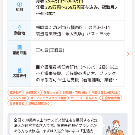
月収
25.4万円～26.8万円
・入社時は先輩スタッフの同行訪問からスタートす
年収
339万円～358万円
賞与込み、夜勤月5
給料
るため、訪問介護未経験の方も安心して業務に慣れ
～6回想定
ることができます
・訪問診療医と24時間連携し、チームで看取りに取
り組む体制が整っているため、「看取りのプロ」と
福岡県 北九州市八幡西区 上の原3-1-14
して他施設では得られない経験を積むことができま
勤務地
筑豊電気鉄道「永犬丸駅」バス・車5分
す
【頑張りがしっかり給与・評価に反映される職場で
す】
正社員(正職員)
雇用形態
・処遇改善手当78,000円、賞与は年2回＋処遇改善
一時金も別途支給されています。
・入社半年でリーダーを任されたスタッフの実績が
■介護職員初任者研修（ヘルパー2級）以上
あるなど、年次にかかわらず頑張りが評価され、キ
※介護未経験、ご経験の浅い方、ブランク
ャリアアップを実現できる職場環境です
応募要件
のある方可 ※生活支援（看護補助）業務か
【働きやすい休日・残業面と、長く安心して働ける
ら経験し、訪問介護員へのキャリアアップ
福利厚生が魅力です】
・月9日公休に加え、夏季・冬季休暇各3日が確保さ
を目指せます
車通勤可
未経験OK
残業少なめ
託児所・育児補助
年間休日110日以上
れており（年間休日113日）、オンオフのメリハリ
ブランクOK
オープニングスタッフ募集
ボーナス・賞与あり
社会保険完備
をつけて働くことができます。
交通費支給
退職金制度あり
・全社平均残業月5時間程度と、業界平均を大きく
下回る少ない残業時間を実現しています
・退職金制度（勤続3年以上）・保育手当・育児短
全国で30拠点以上のホスピス型住宅を展開する安定
時間勤務・マインドフルネスプログラムなど、長期
法人が運営する求人です。実務未経験やブランクが
的に安心して働き続けるための制度が充実していま
ある方も大歓迎。まずは入浴介助のない「生活支援
す