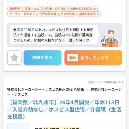
方歓迎 ※ホスピス勤務（訪問介護）や「看
的に安心して働き続けるための制度が充実していま
取り」が初めての方も可
車通勤可
残業少なめ
託児所・育児補助
年間休日110日以上
す
ボーナス・賞与あり
社会保険完備
交通費支給
退職金制度あり
全国で30拠点以上のホスピス型住宅を展開する安定
法人が運営する施設です。施設内での訪問介護業務
となるため、移動の負担が少なく、困った時にはす
ぐに仲間に相談できるチーム体制が魅力です。残業
は全社平均残業月5時間程度と少なく、3日以上の連
続休暇で支援金が支給される独自の制度や、美容皮
詳細を見る
無料
紹介してもらう
膚科などの割引が受けられる福利厚生も充実してい
ます。ホスピスケアが初めてでも、充実した入社時
研修と資格取得支援制度を活用し、専門性を高めな
がらご自身のキャリアアップを目指すことができま
す。ご入居者さまの生きる喜びに寄り添いながらチ
更新日：2026年08月03日
ームで協力しながらより良いケアを提供したい方に
株式会社シーユーシー・ホスピスReHOPE 八幡西
株式会社シーユーシ
ぴったりの環境です。
ー・ホスピス
【福岡県／北九州市】26年4月開設／年休113日
★おすすめPOINT★
【「看取り・難病ケアのプロ」として成長できる環
／入浴介助なし／ホスピス型住宅／介護職（生活
境が整っています】
支援員）
・がん末期・神経難病の方に特化したホスピス型住
宅ならではの専門的なスキルを、日常業務の中で習
得することができます