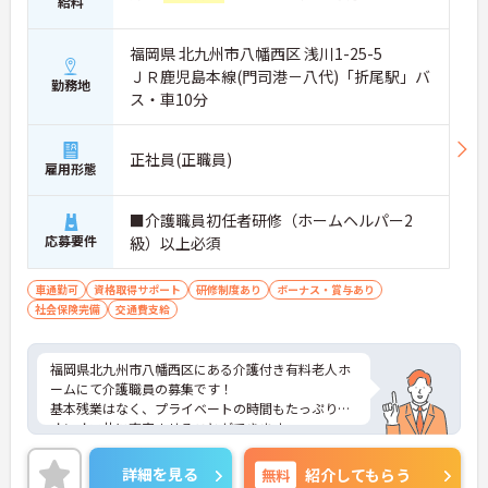
給料
・賞与計3.5ヶ月実績
・夜勤手当1回7,000円
・住宅手当や扶養手当あり
福岡県 北九州市八幡西区 浅川1-25-5
→ 頑張りが収入につながりやすい環境です♪
ＪＲ鹿児島本線(門司港－八代)「折尾駅」バ
勤務地
ス・車10分
■ 成長を応援するサポート体制
正社員(正職員)
スキルアップを目指しやすい職場です
雇用形態
・資格取得支援制度あり
・経験者歓迎
■介護職員初任者研修（ホームヘルパー2
→ 長期的なキャリア形成を目指せる環境です♪
応募要件
級）以上必須
車通勤可
資格取得サポート
研修制度あり
ボーナス・賞与あり
社会保険完備
交通費支給
福岡県北九州市八幡西区にある介護付き有料老人ホ
ームにて介護職員の募集です！
基本残業はなく、プライベートの時間もたっぷり！
オンオフ共に充実させることができます。
無料駐車場があり、マイカー通勤も可能◎離れた地
域にお住まいの方もストレス無く通勤していただけ
詳細を見る
無料
紹介してもらう
ます！