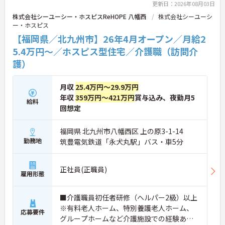
更新日：2026年08月03日
得することができます
・入社時は先輩スタッフの同行訪問からスタートす
株式会社シーユーシー・ホスピスReHOPE 八幡西
株式会社シーユーシ
るため、訪問介護未経験の方も安心して業務に慣れ
ー・ホスピス
ることができます
【福岡県／北九州市】26年4月オープン／月給2
・訪問診療医と24時間連携し、チームで看取りに取
5.4万円～／ホスピス型住宅／介護職（訪問介
り組む体制が整っているため、「看取りのプロ」と
して他施設では得られない経験を積むことができま
護）
す
【頑張りがしっかり給与・評価に反映される職場で
月収
25.4万円～29.9万円
す】
・介護福祉士手当25,000円、処遇改善手当78,000
年収
359万円～421万円
賞与込み、夜勤月5
給料
円、賞与は年2回＋処遇改善一時金も別途支給され
回想定
ています。
・入社半年でリーダーを任されたスタッフの実績が
福岡県 北九州市八幡西区 上の原3-1-14
あるなど、年次にかかわらず頑張りが評価され、キ
勤務地
筑豊電気鉄道「永犬丸駅」バス・車5分
ャリアアップを実現できる職場環境です
【働きやすい休日・残業面と、長く安心して働ける
福利厚生が魅力です】
・月9日公休に加え、夏季・冬季休暇各3日が確保さ
正社員(正職員)
雇用形態
れており（年間休日113日）、オンオフのメリハリ
をつけて働くことができます。
・全社平均残業月5時間程度と、業界平均を大きく
■介護職員初任者研修（ヘルパー2級）以上
下回る少ない残業時間を実現しています
※有料老人ホーム、特別養護老人ホーム、
応募要件
・退職金制度（勤続3年以上）・保育手当・育児短
グループホームなど介護施設での経験ある
時間勤務・マインドフルネスプログラムなど、長期