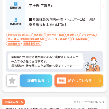
正社員(正職員)
雇用形態
■介護職員実務者研修（ヘルパー1級）必須
応募要件
※介護福祉士あれば尚可
駅から徒歩10分以内
車通勤可
住宅手当・補助
無資格OK
ブランクOK
産休･育休･介護休暇取得実績あり
ボーナス・賞与あり
社会保険完備
交通費支給
退職金制度あり
福岡県北九州市八幡西区にある介護付き有料老人ホ
ームでの介護のお仕事です。
最寄駅から徒歩圏内のため通勤も楽々♪マイカーで
の通勤もOK！昇給や賞与制度があり、頑張りが評価
されてしっかりと還元されます。さらに各種手当も
あるのは嬉しいポイントです◎フォロー体制もあ
詳細を見る
無料
紹介してもらう
り、経験に関わらず安心してスタートできます。
こちらの求人にご興味がございましたら面接のポイ
ントもお伝えしますので是非ご応募お待ちしており
ます。
有料老人ホーム
更新日：2026年08月04日