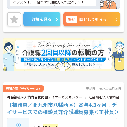
イフスタイルに合わせた通勤方法が選べます！！年
間休日も117日ですのでご自身のプライベートの計
画も立てやすいのはすごく魅力的ですよね☆育児休
業の取得実績もあり！今、子育て中のお母さん、将
詳細を見る
無料
紹介してもらう
来結婚や出産をお考えの方も安心して働ける環境が
整っています。毎月の各種手当ても充実です！！ご
興味ある方には、面接対策ポイントなど、さらに詳
細をお話しいたしますのでお気軽にご相談くださ
い。
通所介護（デイサービス）
更新日：2026年08月04日
社会福祉法人倫尚会倫尚園デイサービスセンター
社会福祉法人倫尚会
【福岡県／北九州市八幡西区】賞与4.3ヶ月！デ
イサービスでの相談員兼介護職員募集＜正社員＞