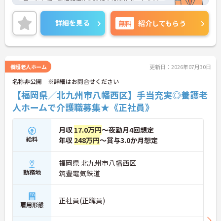
員」として、環境整備や看護師の処置サポートなど
の業務からスタートし、無理なくホスピスケアの経
験を積むことができ、ゆくゆくは訪問介護員へステ
詳細を見る
無料
紹介してもらう
ップアップすることも可能です。残業は全社平均月5
時間程度と少なく、連続休暇の取得で支援金が支給
される独自の制度や、自由診療の割引が受けられる
福利厚生も充実しています。手厚い人員配置で、24
時間連携の訪問診療医もいるため、医療依存度の高
養護老人ホーム
更新日：2026年07月30日
い方へのケアもチームで安心して取り組める環境で
名称非公開 ※詳細はお問合せください
す。
【福岡県／北九州市八幡西区】手当充実◎養護老
★おすすめPOINT★
人ホームで介護職募集★《正社員》
【無理なくステップアップできる業務内容】
・実務未経験からでも挑戦可能です
・入浴介助なし、まずは生活支援や看護師のサポー
月収
17.0万円
～夜勤月4回想定
トからスタートできます
給料
年収
248万円
～賞与3.0か月想定
・資格取得支援制度を活用し、将来的に訪問介護員
を目指せる環境です
【手厚い待遇と働きやすさの両立】
福岡県 北九州市八幡西区
・残業は全社平均残業月5時間程度と少なくプライ
勤務地
筑豊電気鉄道
ベートの時間を確保できます
・3日以上の連続休暇取得で支援金が支給される独
自の制度があります
正社員(正職員)
雇用形態
・夏季・冬季の特別休暇があり年間休日は113日し
っかりと休めます