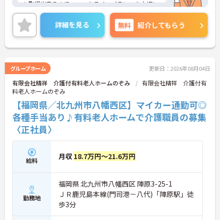
も取得出来るので、ワークライフバランスを大切に
したい方にオススメです◎幅広い年齢層の職員が在
籍していて馴染みやすい雰囲気です！
詳細を見る
無料
紹介してもらう
ご興味ある方には、面接対策ポイントなど、さらに
詳細をお話しいたしますのでお気軽にご相談くださ
い。
グループホーム
更新日：2026年08月04日
有限会社精祥 介護付有料老人ホームのぞみ
有限会社精祥 介護付有
料老人ホームのぞみ
【福岡県／北九州市八幡西区】マイカー通勤可◎
各種手当あり♪有料老人ホームで介護職員の募集
〈正社員〉
月収
18.7万円～21.6万円
給料
福岡県 北九州市八幡西区 陣原3-25-1
ＪＲ鹿児島本線(門司港－八代)「陣原駅」徒
勤務地
歩3分