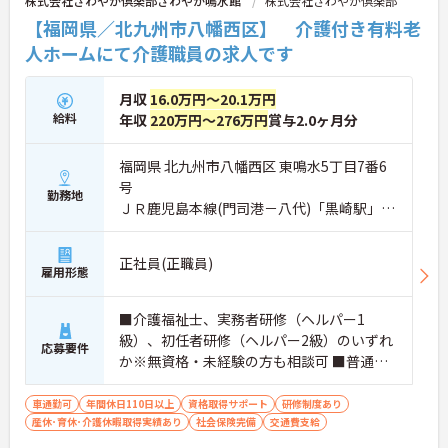
株式会社さわやか倶楽部さわやか鳴水館
株式会社さわやか倶楽部
【福岡県／北九州市八幡西区】 介護付き有料老
人ホームにて介護職員の求人です
月収
16.0万円～20.1万円
給料
年収
220万円～276万円
賞与2.0ヶ月分
福岡県 北九州市八幡西区 東鳴水5丁目7番6
号
勤務地
ＪＲ鹿児島本線(門司港－八代)「黒崎駅」バ
ス・車8分
正社員(正職員)
雇用形態
■介護福祉士、実務者研修（ヘルパー1
級）、初任者研修（ヘルパー2級）のいずれ
応募要件
か※無資格・未経験の方も相談可 ■普通自
動車免許（ＡＴ限定可）
車通勤可
年間休日110日以上
資格取得サポート
研修制度あり
産休･育休･介護休暇取得実績あり
社会保険完備
交通費支給