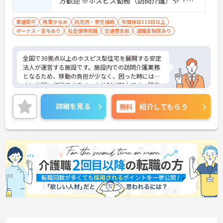
方歓迎 ※ホスピス勤務（訪問介護）や「看
取り」が初めての方も可
車通勤可
残業少なめ
託児所・育児補助
年間休日110日以上
ボーナス・賞与あり
社会保険完備
交通費支給
退職金制度あり
全国で30拠点以上のホスピス型住宅を展開する安定
法人が運営する施設です。施設内での訪問介護業務
となるため、移動の負担が少なく、困った時にはす
ぐに仲間に相談できるチーム体制が魅力です。残業
は全社平均残業月5時間程度と少なく、3日以上の連
続休暇で支援金が支給される独自の制度や、美容皮
詳細を見る
無料
紹介してもらう
膚科などの割引が受けられる福利厚生も充実してい
ます。ホスピスケアが初めてでも、充実した入社時
研修と資格取得支援制度を活用し、専門性を高めな
がらご自身のキャリアアップを目指すことができま
す。ご入居者さまの生きる喜びに寄り添いながらチ
ームで協力しながらより良いケアを提供したい方に
ぴったりの環境です。
★おすすめPOINT★
【「看取り・難病ケアのプロ」として成長できる環
境が整っています】
・がん末期・神経難病の方に特化したホスピス型住
宅ならではの専門的なスキルを、日常業務の中で習