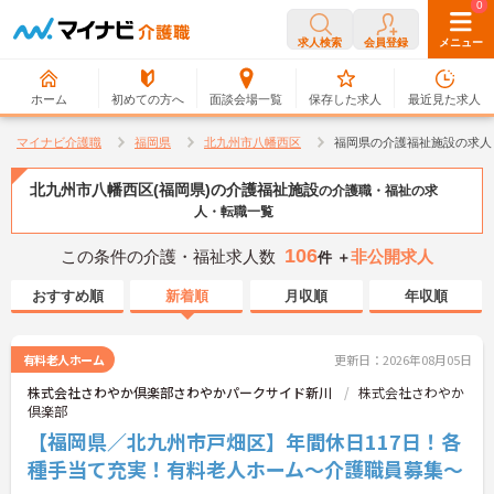
0
0
求人検索
会員登録
メニュー
ホーム
初めての方へ
面談会場一覧
保存した求人
最近見た求人
マイナビ介護職
福岡県
北九州市八幡西区
福岡県の介護福祉施設の求人
北九州市八幡西区(福岡県)の介護福祉施設
の介護職・福祉の求
人・転職一覧
106
この条件の介護・福祉求人数
非公開求人
件 ＋
おすすめ順
新着順
月収順
年収順
有料老人ホーム
更新日：2026年08月05日
株式会社さわやか倶楽部さわやかパークサイド新川
株式会社さわやか
倶楽部
【福岡県／北九州市戸畑区】年間休日117日！各
種手当て充実！有料老人ホーム～介護職員募集～