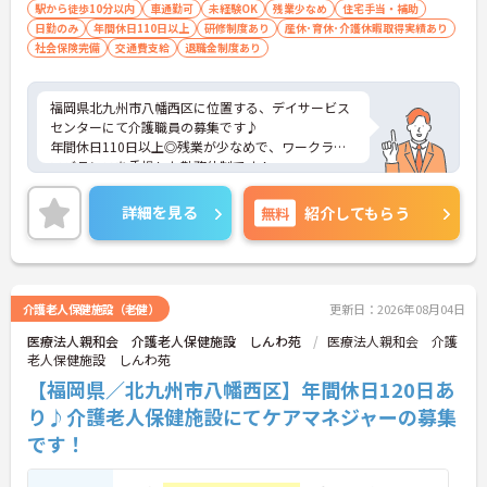
必須（ＡＴ限定可）
駅から徒歩10分以内
車通勤可
未経験OK
残業少なめ
住宅手当・補助
日勤のみ
年間休日110日以上
研修制度あり
産休･育休･介護休暇取得実績あり
社会保険完備
交通費支給
退職金制度あり
福岡県北九州市八幡西区に位置する、デイサービス
センターにて介護職員の募集です♪
年間休日110日以上◎残業が少なめで、ワークライ
フバランスを重視した勤務体制です！
経験がない方でも丁寧に指導してもらえるので安心
です◎
詳細を見る
無料
紹介してもらう
ご興味ある方には、面接のポイントなど、さらに詳
細をお話致しますのでお気軽にご相談ください。
介護老人保健施設（老健）
更新日：2026年08月04日
医療法人親和会 介護老人保健施設 しんわ苑
医療法人親和会 介護
老人保健施設 しんわ苑
【福岡県／北九州市八幡西区】年間休日120日あ
り♪介護老人保健施設にてケアマネジャーの募集
です！