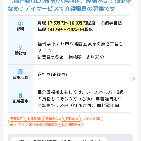
【福岡県/北九州市/八幡西区】経験不問！残業少
・扶養手当の対象となります
なめ♪デイサービスで介護職員の募集です
・夜勤手当は1回4,000円支給です
→ 生活状況に合わせて収入アップを目指せます♪
月収
17.5万円～18.0万円
程度 ※諸手当込
給料
年収
241万円～248万円
程度
■ 通勤しやすく長く働きやすい職場
通勤面や働きやすさにも配慮された環境です
福岡県 北九州市八幡西区 茶屋の原２丁目１
・最寄駅から徒歩7分です
２-１２
勤務地
・無料駐車場付きで車通勤できます
筑豊電気鉄道「楠橋駅」徒歩26分
・月9日休みでメリハリをつけて働けます
→ ライフスタイルに合わせて無理なく勤務しやすい
環境です♪
正社員(正職員)
雇用形態
■介護福祉士もしくは、ホームヘルパー2級
の資格をお持ちの方（必須） ■普通自動車
応募要件
運転免許：必須（AT限定可） ■経験不問
車通勤可
未経験OK
残業少なめ
日勤のみ
ブランクOK
産休･育休･介護休暇取得実績あり
社会保険完備