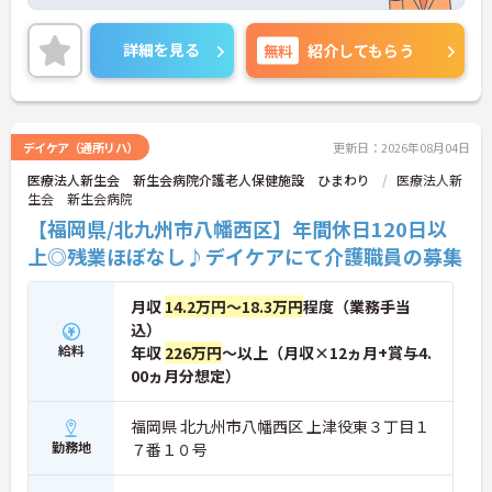
マイカー通勤が可能なため、通勤に便利です。
ご興味をお持ちの方はお気軽にお問い合わせくださ
い。
詳細を見る
無料
紹介してもらう
デイケア（通所リハ）
更新日：2026年08月04日
医療法人新生会 新生会病院介護老人保健施設 ひまわり
医療法人新
生会 新生会病院
【福岡県/北九州市八幡西区】年間休日120日以
上◎残業ほぼなし♪デイケアにて介護職員の募集
月収
14.2万円～18.3万円
程度（業務手当
込）
給料
年収
226万円
～以上（月収×12ヵ月+賞与4.
00ヵ月分想定）
福岡県 北九州市八幡西区 上津役東３丁目１
勤務地
７番１０号