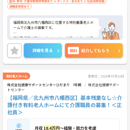
産休･育休･介護休暇取得実績あり
ボーナス・賞与あり
社会保険完備
退職金制度あり
福岡県北九州市八幡西区に位置する特別養護老人ホ
ームで介護士の募集です。
有給取得率が高く、リフレッシュ休暇もあり、仕事
とプライベートの両立を目指せる環境です。賞与は
過去実績3.5ヶ月分支給されており、各種手当も充実
詳細を見る
無料
紹介してもらう
しています。資格取得支援制度もあり、長期的なキ
ャリア形成を目指したい方にもおすすめです。
■ プライベートも大切に働ける環境
有料老人ホーム
更新日：2026年07月16日
株式会社健康サポートセンターひだまり I号館
株式会社健康サポー
仕事と生活の両立を目指しやすい環境です
トセンター
・年間休日110日
・リフレッシュ休暇あり
【福岡県／北九州市八幡西区】基本残業なし☆介
→ しっかり休みながら無理なく働ける環境です♪
護付き有料老人ホームにて介護職員の募集！＜正
社員＞
■ 手厚い待遇で安定収入を実現
安心して長く働き続けやすい職場です
月収
18.4万円
～経験・能力を考慮