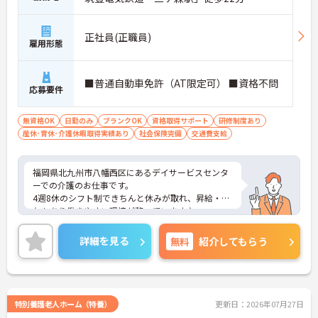
正社員(正職員)
雇用形態
■普通自動車免許（AT限定可） ■資格不問
応募要件
無資格OK
日勤のみ
ブランクOK
資格取得サポート
研修制度あり
産休･育休･介護休暇取得実績あり
社会保険完備
交通費支給
福岡県北九州市八幡西区にあるデイサービスセンタ
ーでの介護のお仕事です。
4週8休のシフト制できちんと休みが取れ、昇給・賞
与もあり働きやすい環境が整っています♪
自動車の運転免許をお持ちなら、介護の資格を持っ
ていない方も大歓迎です！
詳細を見る
無料
紹介してもらう
研修制度も充実しており、将来を見据えたキャリア
アップを目指す方にもピッタリの職場です◎
スタッフ同士の交流も盛んで飲み会やお誕生会を行
うなどフレンドリーな雰囲気も魅力の一つ☆
ご興味がある方は是非一度マイナビまでお問合せ下
特別養護老人ホーム（特養）
更新日：2026年07月27日
さい。更に詳細などお伝えします。