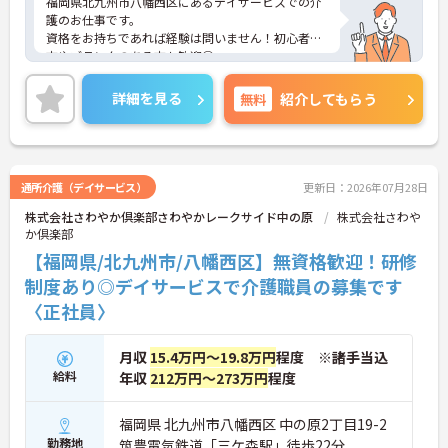
福岡県北九州市八幡西区にあるデイサービスでの介
護のお仕事です。
資格をお持ちであれば経験は問いません！初心者の
方やブランクのある方も歓迎◎
残業は月10時間程度なので、ゆとりを持って働きた
い方におすすめです。
詳細を見る
無料
紹介してもらう
育児休業の取得実績があり、子どもが病気の時をは
じめとし、学校・保育園・幼稚園行事の時にも配慮
していただけます◎
現在、子育て中の職員さんも働かれています☆
無料駐車場があるのでマイカーでの通勤も可能。離
通所介護（デイサービス）
更新日：2026年07月28日
れた地域にお住まいの方もストレス無く通勤してい
株式会社さわやか倶楽部さわやかレークサイド中の原
株式会社さわや
ただけます。
か倶楽部
ご興味がある方は是非一度マイナビまでお問合せ下
さい。更に詳細などお伝えします。
【福岡県/北九州市/八幡西区】無資格歓迎！研修
制度あり◎デイサービスで介護職員の募集です
〈正社員〉
月収
15.4万円～19.8万円
程度 ※諸手当込
給料
年収
212万円～273万円
程度
福岡県 北九州市八幡西区 中の原2丁目19-2
勤務地
筑豊電気鉄道「三ケ森駅」徒歩22分