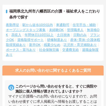
福岡県北九州市八幡西区の介護・福祉求人をこだわり
条件で探す
夜勤専従
駅から徒歩10分以内
車通勤可
住宅手当・補助
オープニングスタッフ募集
未経験OK
管理職求人
無資格O
K
高収入
年間休日110日以上
土日祝休
日勤のみ
ブラン
クOK
資格取得サポート
研修制度あり
産休･育休･介護休暇
取得実績あり
新卒OK
残業少なめ
託児所・育児補助あり
ボーナス・賞与あり
社会保険完備
交通費支給
退職金制度
あり
求人のお問い合わせに関するよくあるご質問
このページから問い合わせをすると、すぐに病院や
施設に個人情報が渡されてしまいますか？
マイナビ介護職へのお問い合わせになりますので、お問
い合わせ後すぐに求人掲載元へ情報をお渡しすることは