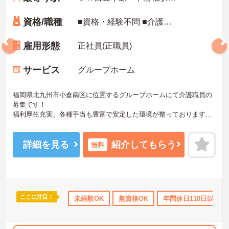
資格/職種
■資格・経験不問 ■介護職員初任者研修以上の資格お持ちの方歓迎
雇用形態
正社員(正職員)
サービス
グループホーム
福岡県北九州市小倉南区に位置するグループホームにて介護職員の
募集です！
福利厚生充実、各種手当も豊富で安定した環境が整っております。
年間休日も117日あり、無理なくご家庭やプライベートと両立するこ
とができます。
ご興味のある方は、面接のポイントお伝えしますのでお気軽にお問
詳細を見る
紹介してもらう
無料
い合わせください！
ここに注目！
間休日110日以上
資格取得サポート
未経験OK
無資格OK
研修制度あり
年間休日110日以上
産休･育休･