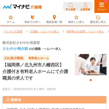
0
1
求人検索
会員登録
メニュー
ホーム
初めての方へ
面談会場一覧
保存した求人
最近見た求人
マイナビ介護職
介護職・ヘルパーの求人
福岡県の介護職・ヘルパー求人
株式会社さわやか倶楽部
さわやか鳴水館
の介護職・ヘルパー求人
正社員(正職員)
有料老人ホーム
【福岡県／北九州市八幡西区】
介護付き有料老人ホームにて介護
職員の求人です
更新日：2026年08月04日 求人番号：689195
勤務地