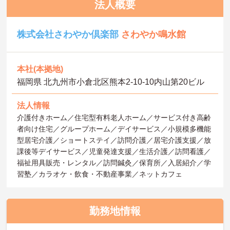
法人概要
株式会社さわやか倶楽部
さわやか鳴水館
本社(本拠地)
福岡県 北九州市小倉北区熊本2‐10‐10内山第20ビル
法人情報
介護付きホーム／住宅型有料老人ホーム／サービス付き高齢
者向け住宅／グループホーム／デイサービス／小規模多機能
型居宅介護／ショートステイ／訪問介護／居宅介護支援／放
課後等デイサービス／児童発達支援／生活介護／訪問看護／
福祉用具販売・レンタル／訪問鍼灸／保育所／入居紹介／学
習塾／カラオケ・飲食・不動産事業／ネットカフェ
勤務地情報