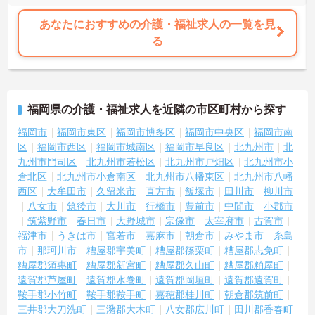
あなたにおすすめの介護・福祉求人の一覧を見
る
福岡県の介護・福祉求人を近隣の市区町村から探す
福岡市
福岡市東区
福岡市博多区
福岡市中央区
福岡市南
区
福岡市西区
福岡市城南区
福岡市早良区
北九州市
北
九州市門司区
北九州市若松区
北九州市戸畑区
北九州市小
倉北区
北九州市小倉南区
北九州市八幡東区
北九州市八幡
西区
大牟田市
久留米市
直方市
飯塚市
田川市
柳川市
八女市
筑後市
大川市
行橋市
豊前市
中間市
小郡市
筑紫野市
春日市
大野城市
宗像市
太宰府市
古賀市
福津市
うきは市
宮若市
嘉麻市
朝倉市
みやま市
糸島
市
那珂川市
糟屋郡宇美町
糟屋郡篠栗町
糟屋郡志免町
糟屋郡須惠町
糟屋郡新宮町
糟屋郡久山町
糟屋郡粕屋町
遠賀郡芦屋町
遠賀郡水巻町
遠賀郡岡垣町
遠賀郡遠賀町
鞍手郡小竹町
鞍手郡鞍手町
嘉穂郡桂川町
朝倉郡筑前町
三井郡大刀洗町
三潴郡大木町
八女郡広川町
田川郡香春町