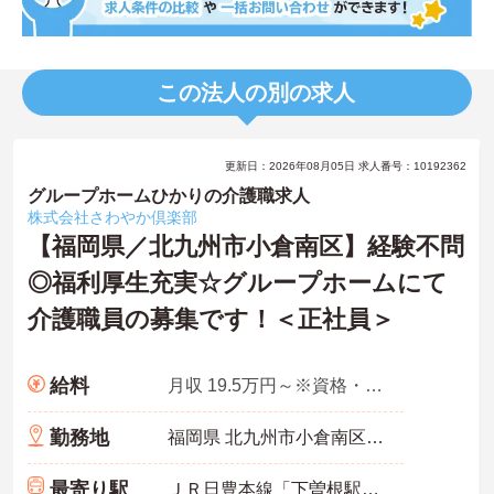
この法人の別の求人
更新日：2026年08月05日 求人番号：10192362
グループホームひかりの介護職求人
株式会社さわやか倶楽部
【福岡県／北九州市小倉南区】経験不問
◎福利厚生充実☆グループホームにて
介護職員の募集です！＜正社員＞
給料
月収 19.5万円～※資格・経験により異なる
勤務地
福岡県 北九州市小倉南区 長野東町11-16
最寄り駅
ＪＲ日豊本線「下曽根駅」バス・車10分