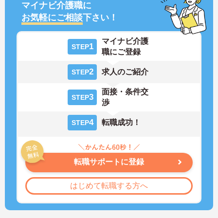
マイナビ介護職に
お気軽にご相談
下さい！
マイナビ介護
1
STEP
職にご登録
2
求人のご紹介
STEP
面接・条件交
3
STEP
渉
4
転職成功！
STEP
転職サポートに登録
はじめて転職する方へ