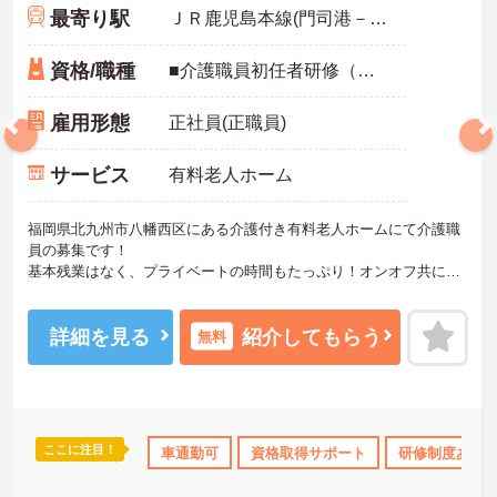
最寄り駅
ＪＲ鹿児島本線(門司港－八代)「折尾駅」バス・車10分
資格/職種
■介護職員初任者研修（ホームヘルパー2級）以上必須
雇用形態
正社員(正職員)
サービス
有料老人ホーム
福岡県北九州市八幡西区にある介護付き有料老人ホームにて介護職
員の募集です！
基本残業はなく、プライベートの時間もたっぷり！オンオフ共に充
実させることができます。
無料駐車場があり、マイカー通勤も可能◎離れた地域にお住まいの
方もストレス無く通勤していただけます！
詳細を見る
紹介してもらう
無料
ご興味のある方には、面接対策ポイントなど、さらに詳細をお話し
いたしますのでお気軽にご相談ください！
ここに注目！
勤のみ
資格取得サポート
車通勤可
産休･育休･介護休暇取得実績あり
資格取得サポート
研修制度あり
ボー