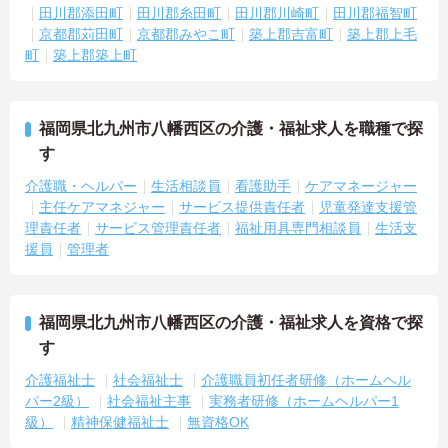
田川郡添田町
田川郡糸田町
田川郡川崎町
田川郡福智町
京都郡苅田町
京都郡みやこ町
築上郡吉富町
築上郡上毛
町
築上郡築上町
福岡県北九州市八幡西区の介護・福祉求人を職種で探
す
介護職・ヘルパー
生活相談員
看護助手
ケアマネージャー
主任ケアマネジャー
サービス提供責任者
児童発達支援管
理責任者
サービス管理責任者
福祉用具専門相談員
生活支
援員
管理者
福岡県北九州市八幡西区の介護・福祉求人を資格で探
す
介護福祉士
社会福祉士
介護職員初任者研修（ホームヘル
パー2級）
社会福祉主事
実務者研修（ホームヘルパー1
級）
精神保健福祉士
無資格OK