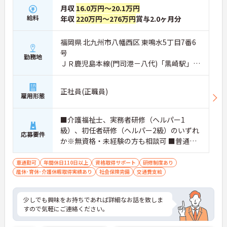
月収
16.0万円～20.1万円
給料
年収
220万円～276万円
賞与2.0ヶ月分
福岡県 北九州市八幡西区 東鳴水5丁目7番6
号
勤務地
ＪＲ鹿児島本線(門司港－八代)「黒崎駅」バ
ス・車8分
正社員(正職員)
雇用形態
■介護福祉士、実務者研修（ヘルパー1
級）、初任者研修（ヘルパー2級）のいずれ
応募要件
か※無資格・未経験の方も相談可 ■普通自
動車免許（ＡＴ限定可）
車通勤可
年間休日110日以上
資格取得サポート
研修制度あり
産休･育休･介護休暇取得実績あり
社会保険完備
交通費支給
少しでも興味をお持ちであれば詳細なお話を致しま
すので気軽にご連絡ください。