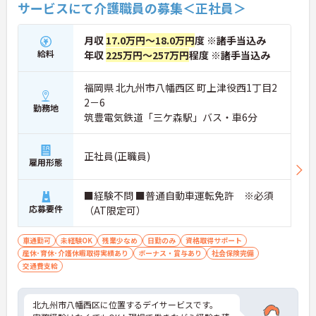
サービスにて介護職員の募集＜正社員＞
月収
17.0万円～18.0万円
度 ※諸手当込み
給料
年収
225万円～257万円
程度 ※諸手当込み
福岡県 北九州市八幡西区 町上津役西1丁目2
2－6
勤務地
筑豊電気鉄道「三ケ森駅」バス・車6分
正社員(正職員)
雇用形態
■経験不問 ■普通自動車運転免許 ※必須
応募要件
（AT限定可）
車通勤可
未経験OK
残業少なめ
日勤のみ
資格取得サポート
産休･育休･介護休暇取得実績あり
ボーナス・賞与あり
社会保険完備
交通費支給
北九州市八幡西区に位置するデイサービスです。