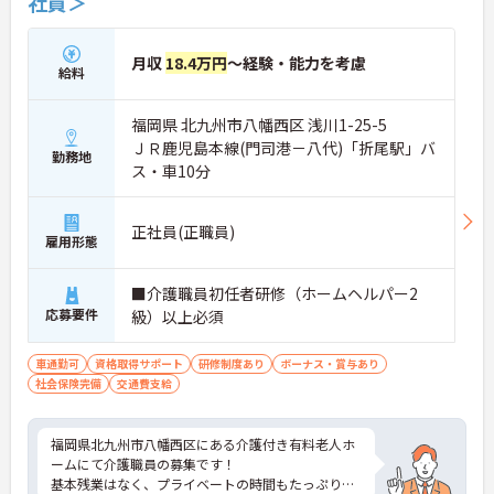
社員＞
月収
18.4万円
～経験・能力を考慮
給料
福岡県 北九州市八幡西区 浅川1-25-5
ＪＲ鹿児島本線(門司港－八代)「折尾駅」バ
勤務地
ス・車10分
正社員(正職員)
雇用形態
■介護職員初任者研修（ホームヘルパー2
応募要件
級）以上必須
車通勤可
資格取得サポート
研修制度あり
ボーナス・賞与あり
社会保険完備
交通費支給
福岡県北九州市八幡西区にある介護付き有料老人ホ
ームにて介護職員の募集です！
基本残業はなく、プライベートの時間もたっぷり！