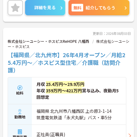
詳細を見る
無料
紹介してもらう
更新日：2026年08月03日
株式会社シーユーシー・ホスピスReHOPE 八幡西
株式会社シーユーシ
ー・ホスピス
【福岡県／北九州市】26年4月オープン／月給2
5.4万円～／ホスピス型住宅／介護職（訪問介
護）
月収
25.4万円～29.9万円
年収
359万円～421万円
賞与込み、夜勤月5
給料
回想定
福岡県 北九州市八幡西区 上の原3-1-14
勤務地
筑豊電気鉄道「永犬丸駅」バス・車5分
正社員(正職員)
雇用形態