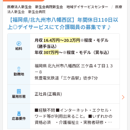
医療法人新生会 新生会病院新生会 地域デイサービスセンター
医療
法人新生会 新生会病院
【福岡県/北九州市八幡西区】年間休日110日以
上◎デイサービスにて介護職員の募集です♪
月収
16.4万円～20.2万円
※程度・モデル
（諸手当込）
給料
年収
307万円
～※程度・モデル（賞与込）
福岡県 北九州市八幡西区 三ケ森４丁目１３
－８
勤務地
筑豊電気鉄道「三ケ森駅」徒歩7分
正社員(正職員)
雇用形態
■経験不問 ■インターネット・エクセル・
ワード等が利用出来ること。 ■いずれかの
応募要件
資格必須 ・介護福祉士・実務者研修・介
護職員初任者研修 ■普通自動車運転免許