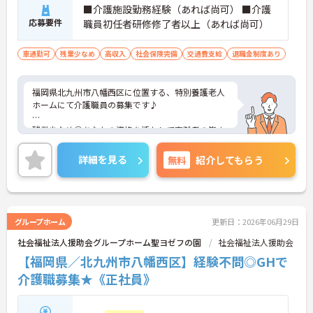
・資格取得支援制度あり
■介護施設勤務経験（あれば尚可） ■介護
・経験者歓迎
応募要件
職員初任者研修修了者以上（あれば尚可）
→ 長期的なキャリア形成を目指せる環境です♪
車通勤可
残業少なめ
高収入
社会保険完備
交通費支給
退職金制度あり
福岡県北九州市八幡西区に位置する、特別養護老人
ホームにて介護職員の募集です♪
残業少なめ◎あなたの資格を活かして高齢者の皆さ
まが安心して過ごせる空間づくりにチャレンジして
みませんか？
詳細を見る
無料
紹介してもらう
ご興味ある方には、面接のポイントなど、さらに詳
細をお話致しますのでお気軽にご相談ください。
グループホーム
更新日：2026年06月29日
社会福祉法人援助会グループホーム聖ヨゼフの園
社会福祉法人援助会
【福岡県／北九州市八幡西区】経験不問◎GHで
介護職募集★《正社員》