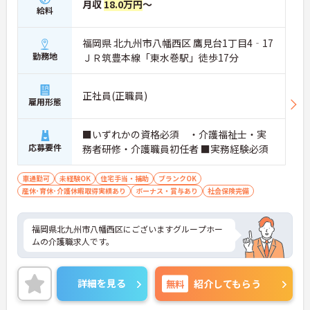
月収
18.0万円
～
給料
福岡県 北九州市八幡西区 鷹見台1丁目4‐17
勤務地
ＪＲ筑豊本線「東水巻駅」徒歩17分
正社員(正職員)
雇用形態
■いずれかの資格必須 ・介護福祉士・実
応募要件
務者研修・介護職員初任者 ■実務経験必須
車通勤可
未経験OK
住宅手当・補助
ブランクOK
産休･育休･介護休暇取得実績あり
ボーナス・賞与あり
社会保険完備
福岡県北九州市八幡西区にございますグループホー
ムの介護職求人です。
詳細を見る
無料
紹介してもらう