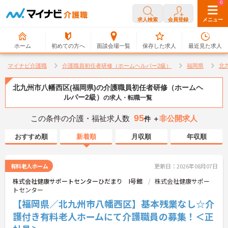
0
0
求人検索
会員登録
メニュー
ホーム
初めての方へ
面談会場一覧
保存した求人
最近見た求人
マイナビ介護職
介護職員初任者研修（ホームヘルパー2級）
福岡県
北
北九州市八幡西区(福岡県)の介護職員初任者研修（ホームヘ
ルパー2級）
の求人・転職一覧
95
この条件の介護・福祉求人数
非公開求人
件 ＋
おすすめ順
新着順
月収順
年収順
有料老人ホーム
更新日：2026年08月07日
株式会社健康サポートセンターひだまり I号館
株式会社健康サポー
トセンター
【福岡県／北九州市八幡西区】基本残業なし☆介
護付き有料老人ホームにて介護職員の募集！＜正