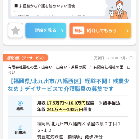
■ 未経験から介護を始めやすい環境
介護業界への第一歩を踏み出しやすい職場です
・資格不問で応募できます
・経験不問で挑戦できます
詳細を見る
無料
紹介してもらう
・介護系資格保有者は知識を活かせます
→ 未経験から介護職として成長を目指せる環境です
♪
通所介護（デイサービス）
更新日：2026年07月28日
■ 手当が充実し安定収入を目指せる
有限会社福祉の里・出会い 出会い・茶屋の原
有限会社福祉の里・出
会い
各種手当が整い安心して働ける環境です
・住宅手当を支給できます
【福岡県/北九州市/八幡西区】経験不問！残業少
・扶養手当の対象となります
なめ♪デイサービスで介護職員の募集です
・夜勤手当は1回4,000円支給です
→ 生活状況に合わせて収入アップを目指せます♪
月収
17.5万円～18.0万円
程度 ※諸手当込
給料
年収
241万円～248万円
程度
■ 通勤しやすく長く働きやすい職場
通勤面や働きやすさにも配慮された環境です
福岡県 北九州市八幡西区 茶屋の原２丁目１
・最寄駅から徒歩7分です
２-１２
勤務地
・無料駐車場付きで車通勤できます
筑豊電気鉄道「楠橋駅」徒歩26分