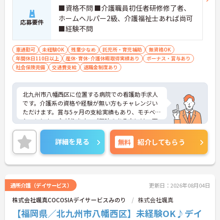
■資格不問 ■介護職員初任者研修修了者、
ホームヘルパー2級、介護福祉士あれば尚可
応募要件
■経験不問
車通勤可
未経験OK
残業少なめ
託児所・育児補助
無資格OK
年間休日110日以上
産休･育休･介護休暇取得実績あり
ボーナス・賞与あり
社会保険完備
交通費支給
退職金制度あり
北九州市八幡西区に位置する病院での看護助手求人
です。介護系の資格や経験が無い方もチャレンジい
ただけます。賞与5ヶ月の支給実績もあり、モチベー
ションにもつながります。ご興味のある方には、面
接対策ポイントなど、さらに詳細をお話しいたしま
すのでお気軽にご相談ください！
詳細を見る
無料
紹介してもらう
通所介護（デイサービス）
更新日：2026年08月04日
株式会社颯真COCOSIAデイサービスみのり
株式会社颯真
【福岡県／北九州市八幡西区】未経験OK♪デイ