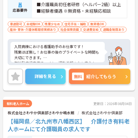
■介護職員初任者研修（ヘルパー2級）以上
応募要件
■経験者優遇 ※無資格・未経験応相談
車通勤可
未経験OK
残業少なめ
住宅手当・補助
無資格OK
産休･育休･介護休暇取得実績あり
社会保険完備
交通費支給
退職金制度あり
入院病棟における看護助手のお仕事です！
残業ほぼ無し！お仕事の後のプライベートな時間も
大切にできます。
無料駐車場完備でマイカー通勤希望の方も安心！
ご興味ある方には、面接のポイントなど、さらに詳
細をお話致しますのでお気軽にご相談ください。
詳細を見る
無料
紹介してもらう
有料老人ホーム
更新日：2026年08月04日
株式会社さわやか倶楽部さわやか鳴水館
株式会社さわやか倶楽部
【福岡県／北九州市八幡西区】 介護付き有料老
人ホームにて介護職員の求人です