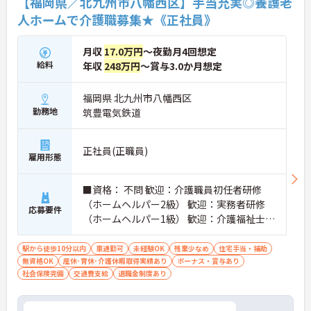
【福岡県／北九州市八幡西区】手当充実◎養護老
ベートの時間を確保できます
人ホームで介護職募集★《正社員》
・3日以上の連続休暇取得で支援金が支給される独
自の制度があります
・夏季・冬季の特別休暇があり年間休日は113日し
月収
17.0万円
～夜勤月4回想定
っかりと休めます
給料
年収
248万円
～賞与3.0か月想定
【安心の教育・チームサポート体制】
・手厚い人員配置で困った時もすぐに相談可能です
福岡県 北九州市八幡西区
・2日間のオンライン研修と個人のペースに合わせ
勤務地
筑豊電気鉄道
たOJTを実施しています
正社員(正職員)
雇用形態
■資格： 不問 歓迎：介護職員初任者研修
（ホームヘルパー2級） 歓迎：実務者研修
応募要件
（ホームヘルパー1級） 歓迎：介護福祉士
■経験： 不問 ■普通自動車運転免許：
駅から徒歩10分以内
車通勤可
未経験OK
残業少なめ
住宅手当・補助
無資格OK
産休･育休･介護休暇取得実績あり
ボーナス・賞与あり
社会保険完備
交通費支給
退職金制度あり