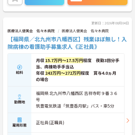
更新日：2026年08月04日
医療法人健美会 佐々木病院
医療法人健美会 佐々木病院
【福岡県／北九州市八幡西区】残業ほぼ無し！入
院病棟の看護助手募集求人《正社員》
月収
15.7万円～17.5万円
程度 夜勤3回分手
当、病棟助手手当込
給料
年収
243万円～272万円
程度 賞与4.0ヵ月
の場合
福岡県 北九州市八幡西区 吉祥寺町９番３６
号
勤務地
筑豊電気鉄道「筑豊香月駅」バス・車5分
正社員(正職員)
雇用形態