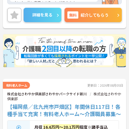
オンオフ共に充実させることができます。
無料駐車場があり、マイカー通勤も可能◎離れた地
域にお住まいの方もストレス無く通勤していただけ
詳細を見る
無料
紹介してもらう
ます！
ご興味のある方には、面接対策ポイントなど、さら
に詳細をお話しいたしますのでお気軽にご相談くだ
さい！
有料老人ホーム
更新日：2026年08月05日
株式会社さわやか倶楽部さわやかパークサイド新川
株式会社さわやか
倶楽部
【福岡県／北九州市戸畑区】年間休日117日！各
種手当て充実！有料老人ホーム～介護職員募集～
月収
16.6万円～20.1万円
程度※諸手当込