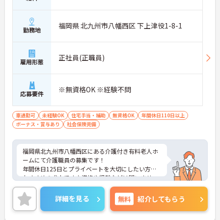
福岡県 北九州市八幡西区 下上津役1-8-1
勤務地
正社員(正職員)
雇用形態
※無資格OK ※経験不問
応募要件
車通勤可
未経験OK
住宅手当・補助
無資格OK
年間休日110日以上
ボーナス・賞与あり
社会保険完備
福岡県北九州市八幡西区にある介護付き有料老人ホ
ームにて介護職員の募集です！
年間休日125日とプライベートを大切にしたい方に
おすすめの求人です♪資格や経験などは問いませ
ん！どなたでも介護のお仕事にチャレンジできる環
境です◎
詳細を見る
無料
紹介してもらう
ご興味のある方には、面接対策ポイントなど、さら
に詳細をお話しいたしますのでお気軽にご相談くだ