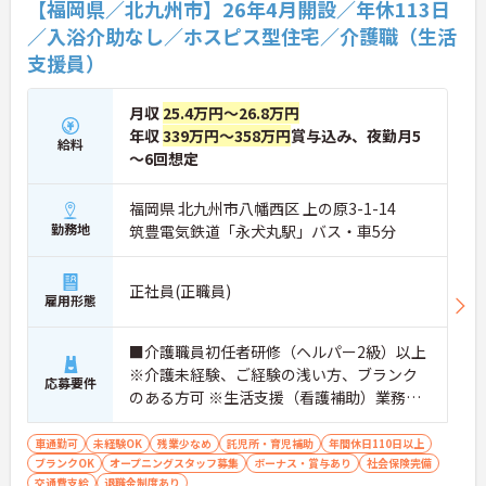
【福岡県／北九州市】26年4月開設／年休113日
★おすすめPOINT★
【「看取り・難病ケアのプロ」として成長できる環
／入浴介助なし／ホスピス型住宅／介護職（生活
境が整っています】
支援員）
・がん末期・神経難病の方に特化したホスピス型住
宅ならではの専門的なスキルを、日常業務の中で習
得することができます
月収
25.4万円～26.8万円
・入社時は先輩スタッフの同行訪問からスタートす
年収
339万円～358万円
賞与込み、夜勤月5
給料
るため、訪問介護未経験の方も安心して業務に慣れ
～6回想定
ることができます
・訪問診療医と24時間連携し、チームで看取りに取
り組む体制が整っているため、「看取りのプロ」と
福岡県 北九州市八幡西区 上の原3-1-14
して他施設では得られない経験を積むことができま
勤務地
筑豊電気鉄道「永犬丸駅」バス・車5分
す
【頑張りがしっかり給与・評価に反映される職場で
す】
正社員(正職員)
雇用形態
・処遇改善手当78,000円、賞与は年2回＋処遇改善
一時金も別途支給されています。
・入社半年でリーダーを任されたスタッフの実績が
■介護職員初任者研修（ヘルパー2級）以上
あるなど、年次にかかわらず頑張りが評価され、キ
※介護未経験、ご経験の浅い方、ブランク
ャリアアップを実現できる職場環境です
応募要件
のある方可 ※生活支援（看護補助）業務か
【働きやすい休日・残業面と、長く安心して働ける
ら経験し、訪問介護員へのキャリアアップ
福利厚生が魅力です】
・月9日公休に加え、夏季・冬季休暇各3日が確保さ
を目指せます
車通勤可
未経験OK
残業少なめ
託児所・育児補助
年間休日110日以上
れており（年間休日113日）、オンオフのメリハリ
ブランクOK
オープニングスタッフ募集
ボーナス・賞与あり
社会保険完備
をつけて働くことができます。
交通費支給
退職金制度あり