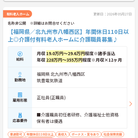
さい！
有料老人ホーム
更新日：2026年05月27日
名称非公開 ※詳細はお問合せください
【福岡県／北九州市八幡西区】年間休日110日以
上◎介護付有料老人ホームに介護職員募集♪
月収
19.0万円～29.6万円
程度※諸手当込
給料
年収
228万円～355万円
程度※月収×12ヶ月
福岡県 北九州市八幡西区
勤務地
筑豊電気鉄道
正社員(正職員)
雇用形態
■介護職員初任者研修、介護福祉士他資格
応募要件
保有者は優遇
車通勤可
年間休日110日以上
高収入
ボーナス・賞与あり
社会保険完備