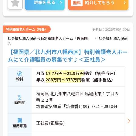
過去実績3.5ヶ月分支給されており、各種手当も充実
詳細を見る
無料
紹介してもらう
しています。資格取得支援制度もあり、長期的なキ
ャリア形成を目指したい方にもおすすめです。
■ プライベートも大切に働ける環境
特別養護老人ホーム（特養）
更新日：2026年06月30日
社会福祉法人倫尚会特別養護老人ホーム「倫尚園」
社会福祉法人倫尚
仕事と生活の両立を目指しやすい環境です
会
・年間休日110日
・リフレッシュ休暇あり
【福岡県／北九州市八幡西区】特別養護老人ホー
→ しっかり休みながら無理なく働ける環境です♪
ムにて介護職員の募集です♪＜正社員＞
■ 手厚い待遇で安定収入を実現
月収
17.7万円～22.9万円
程度（諸手当込）
給料
年収
288万円～373万円
程度（諸手当込）
安心して長く働き続けやすい職場です
・賞与計3.5ヶ月実績
・夜勤手当1回7,000円
福岡県 北九州市八幡西区 馬場山東１丁目３
・住宅手当や扶養手当あり
番２２号
勤務地
→ 頑張りが収入につながりやすい環境です♪
筑豊電気鉄道「筑豊香月駅」バス・車10分
■ 成長を応援するサポート体制
正社員(正職員)
雇用形態
スキルアップを目指しやすい職場です