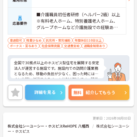
■介護職員初任者研修（ヘルパー2級）以上
※有料老人ホーム、特別養護老人ホーム、
応募要件
グループホームなど介護施設での経験ある
方歓迎 ※ホスピス勤務（訪問介護）や「看
取り」が初めての方も可
車通勤可
残業少なめ
託児所・育児補助
年間休日110日以上
ボーナス・賞与あり
社会保険完備
交通費支給
退職金制度あり
全国で30拠点以上のホスピス型住宅を展開する安定
法人が運営する施設です。施設内での訪問介護業務
となるため、移動の負担が少なく、困った時にはす
ぐに仲間に相談できるチーム体制が魅力です。残業
は全社平均残業月5時間程度と少なく、3日以上の連
続休暇で支援金が支給される独自の制度や、美容皮
詳細を見る
無料
紹介してもらう
膚科などの割引が受けられる福利厚生も充実してい
ます。ホスピスケアが初めてでも、充実した入社時
研修と資格取得支援制度を活用し、専門性を高めな
がらご自身のキャリアアップを目指すことができま
す。ご入居者さまの生きる喜びに寄り添いながらチ
更新日：2026年08月03日
ームで協力しながらより良いケアを提供したい方に
株式会社シーユーシー・ホスピスReHOPE 八幡西
株式会社シーユーシ
ぴったりの環境です。
ー・ホスピス