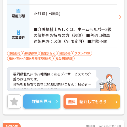
・月9日休みでメリハリをつけて働けます
→ ライフスタイルに合わせて無理なく勤務しやすい
環境です♪
正社員(正職員)
雇用形態
■介護福祉士もしくは、ホームヘルパー2級
の資格をお持ちの方（必須） ■普通自動車
応募要件
運転免許：必須（AT限定可） ■経験不問
車通勤可
未経験OK
残業少なめ
日勤のみ
ブランクOK
産休･育休･介護休暇取得実績あり
社会保険完備
福岡県北九州市八幡西区にあるデイサービスでの介
護のお仕事です。
資格をお持ちであれば経験は問いません！初心者の
方やブランクのある方も歓迎◎
残業は月10時間程度なので、ゆとりを持って働きた
い方におすすめです。
詳細を見る
無料
紹介してもらう
育児休業の取得実績があり、子どもが病気の時をは
じめとし、学校・保育園・幼稚園行事の時にも配慮
していただけます◎
現在、子育て中の職員さんも働かれています☆
無料駐車場があるのでマイカーでの通勤も可能。離
訪問介護
更新日：2026年07月28日