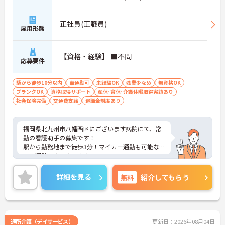
正社員(正職員)
雇用形態
【資格・経験】 ■不問
応募要件
駅から徒歩10分以内
車通勤可
未経験OK
残業少なめ
無資格OK
ブランクOK
資格取得サポート
産休･育休･介護休暇取得実績あり
社会保険完備
交通費支給
退職金制度あり
福岡県北九州市八幡西区にございます病院にて、常
勤の看護助手の募集です！
駅から勤務地まで徒歩3分！マイカー通勤も可能な
ので通勤ラクラクです♪
ご興味がありましたら、詳細をお伝えしますので、
お気軽にお問い合わせください！
詳細を見る
無料
紹介してもらう
通所介護（デイサービス）
更新日：2026年08月04日