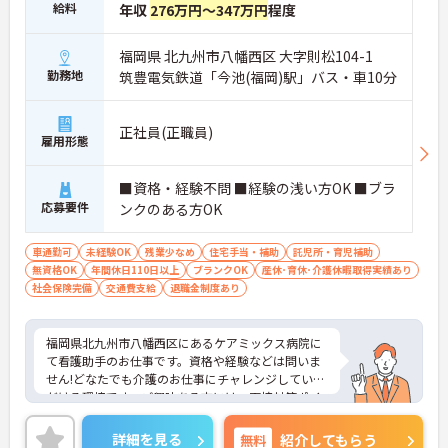
給料
年収
276万円～347万円
程度
福岡県 北九州市八幡西区 大字則松104-1
勤務地
筑豊電気鉄道「今池(福岡)駅」バス・車10分
正社員(正職員)
雇用形態
■資格・経験不問 ■経験の浅い方OK ■ブラ
応募要件
ンクのある方OK
車通勤可
未経験OK
残業少なめ
住宅手当・補助
託児所・育児補助
無資格OK
年間休日110日以上
ブランクOK
産休･育休･介護休暇取得実績あり
社会保険完備
交通費支給
退職金制度あり
福岡県北九州市八幡西区にあるケアミックス病院に
て看護助手のお仕事です。資格や経験などは問いま
せん!どなたでも介護のお仕事にチャレンジしていた
だける環境です。ご興味ある方には、面接対策ポイ
ントなど、さらに詳細をお話しいたしますのでお気
軽にご相談ください。
詳細を見る
無料
紹介してもらう