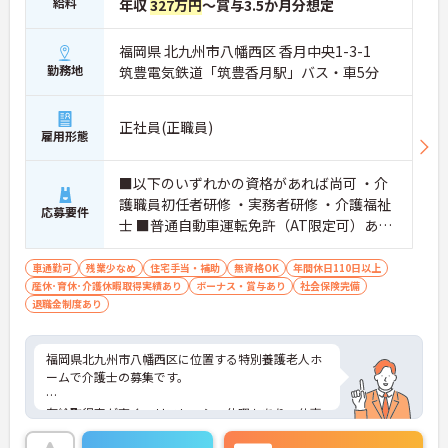
給料
年収
327万円
～賞与3.5か月分想定
福岡県 北九州市八幡西区 香月中央1-3-1
勤務地
筑豊電気鉄道「筑豊香月駅」バス・車5分
正社員(正職員)
雇用形態
■以下のいずれかの資格があれば尚可 ・介
護職員初任者研修 ・実務者研修 ・介護福祉
応募要件
士 ■普通自動車運転免許（AT限定可）あれ
ば尚可 ■介護職の経験があれば尚可
車通勤可
残業少なめ
住宅手当・補助
無資格OK
年間休日110日以上
産休･育休･介護休暇取得実績あり
ボーナス・賞与あり
社会保険完備
退職金制度あり
福岡県北九州市八幡西区に位置する特別養護老人ホ
ームで介護士の募集です。
有給取得率が高く、リフレッシュ休暇もあり、仕事
とプライベートの両立を目指せる環境です。賞与は