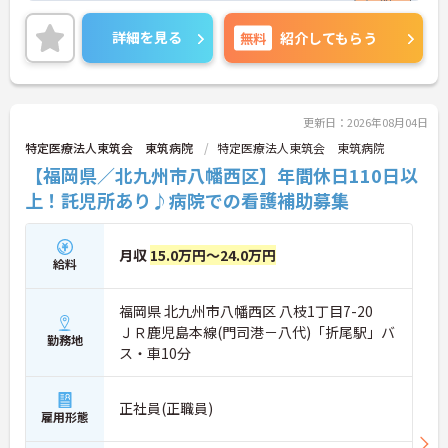
画も立てやすいのはすごく魅力的ですよね☆育児休
業の取得実績もあり！今、子育て中のお母さん、将
詳細を見る
無料
紹介してもらう
来結婚や出産をお考えの方も安心して働ける環境が
整っています。毎月の各種手当ても充実です！！ご
興味ある方には、面接対策ポイントなど、さらに詳
細をお話しいたしますのでお気軽にご相談くださ
い。
更新日：2026年08月04日
特定医療法人東筑会 東筑病院
特定医療法人東筑会 東筑病院
【福岡県／北九州市八幡西区】年間休日110日以
上！託児所あり♪病院での看護補助募集
月収
15.0万円～24.0万円
給料
福岡県 北九州市八幡西区 八枝1丁目7-20
ＪＲ鹿児島本線(門司港－八代)「折尾駅」バ
勤務地
ス・車10分
正社員(正職員)
雇用形態