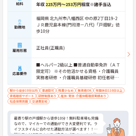
給料
年収
225万円～253万円
程度※諸手当込
福岡県 北九州市八幡西区 中の原2丁目19-2
ＪＲ鹿児島本線(門司港－八代)「戸畑駅」徒
勤務地
歩10分
正社員(正職員)
雇用形態
■ヘルパー2級以上 ■普通自動車免許（ＡＴ
限定可） ※その他活かせる資格 ・介護職員
応募要件
実務者研修 ・介護職員基礎研修 初任者研修
・ヘルパー1級・ヘルパー2級 その他
駅から徒歩10分以内
車通勤可
残業少なめ
無資格OK
年間休日110日以上
資格取得サポート
研修制度あり
産休･育休･介護休暇取得実績あり
社会保険完備
交通費支給
最寄り駅の戸畑駅から徒歩10分！無料駐車場も完備
なので、マイカーでの通勤ができ大変便利です。ラ
イフスタイルに合わせた通勤方法が選べます！！年
間休日も117日ですのでご自身のプライベートの計