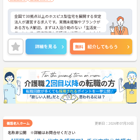
・全社平均残業月5時間程度と、業界平均を大きく
下回る少ない残業時間を実現しています
・退職金制度（勤続3年以上）・保育手当・育児短
全国で30拠点以上のホスピス型住宅を展開する安定
時間勤務・マインドフルネスプログラムなど、長期
法人が運営する求人です。実務未経験やブランクが
的に安心して働き続けるための制度が充実していま
ある方も大歓迎。まずは入浴介助のない「生活支援
す
員」として、環境整備や看護師の処置サポートなど
の業務からスタートし、無理なくホスピスケアの経
験を積むことができ、ゆくゆくは訪問介護員へステ
詳細を見る
無料
紹介してもらう
ップアップすることも可能です。残業は全社平均月5
時間程度と少なく、連続休暇の取得で支援金が支給
される独自の制度や、自由診療の割引が受けられる
福利厚生も充実しています。手厚い人員配置で、24
時間連携の訪問診療医もいるため、医療依存度の高
い方へのケアもチームで安心して取り組める環境で
す。
★おすすめPOINT★
【無理なくステップアップできる業務内容】
・実務未経験からでも挑戦可能です
・入浴介助なし、まずは生活支援や看護師のサポー
トからスタートできます
・資格取得支援制度を活用し、将来的に訪問介護員
養護老人ホーム
更新日：2026年07月30日
を目指せる環境です
名称非公開 ※詳細はお問合せください
【手厚い待遇と働きやすさの両立】
・残業は全社平均残業月5時間程度と少なくプライ