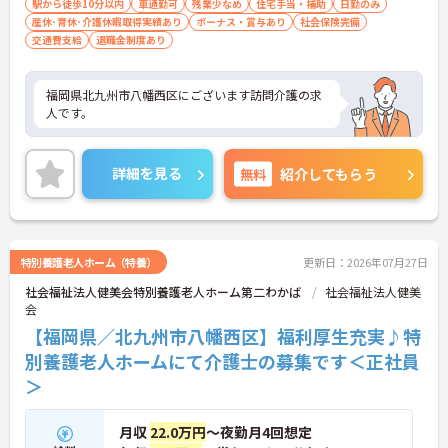
駅から徒歩10分以内
車通勤可
残業少なめ
住宅手当・補助
日勤のみ
産休･育休･介護休暇取得実績あり
ボーナス・賞与あり
社会保険完備
交通費支給
退職金制度あり
福岡県北九州市八幡西区にございます訪問介護の求
人です。
詳細を見る
無料
紹介してもらう
特別養護老人ホーム（特養）
更新日：2026年07月27日
社会福祉法人健美会特別養護老人ホーム第二わかば
社会福祉法人健美
会
【福岡県／北九州市八幡西区】福利厚生充実♪特
別養護老人ホームにて介護士の募集です＜正社員
＞
月収
22.0万円
～夜勤月4回想定