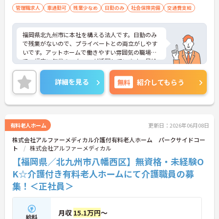
管理職求人
車通勤可
残業少なめ
日勤のみ
社会保険完備
交通費支給
福岡県北九州市に本社を構える法人です。日勤のみ
で残業がないので、プライベートとの両立がしやす
いです。アットホームで働きやすい雰囲気の職場
で、幅広い年代のスタッフが活躍しています。昇給
や賞与制度があるので、頑張った分が評価されモチ
ベーションにもつながります。ご興味のある方に
詳細を見る
無料
紹介してもらう
は、面接対策ポイントなど、さらに詳細をお話しい
たしますのでお気軽にご相談ください！
有料老人ホーム
更新日：2026年06月08日
株式会社アルファーメディカル介護付有料老人ホーム パークサイドコー
ト
株式会社アルファーメディカル
【福岡県／北九州市八幡西区】無資格・未経験O
K☆介護付き有料老人ホームにて介護職員の募
集！＜正社員＞
月収
15.1万円
～
給料