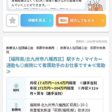
実務経験はなくてもOK！現場で働きながら経験を積
んでいくことができます。
マイカー通勤が可能なため、通勤に便利です。
ご興味をお持ちの方はお気軽にお問い合わせくださ
い。
詳細を見る
無料
紹介してもらう
更新日：2026年08月04日
医療法人社団誠心会 萩原中央病院
医療法人社団誠心会 萩原中央病
院
【福岡県/北九州市八幡西区】駅チカ♪マイカー
通勤も◎病院にて看護助手のお仕事です★≪常勤
≫
月収
17.0万円～19.0万円
程度 ※諸手当別
年収
272万円～304万円
程度 ※月収×12ヶ
給料
月＋賞与（諸手当別）
福岡県 北九州市八幡西区 萩原1-10-1
勤務地
筑豊電気鉄道「萩原(福岡)駅」徒歩3分