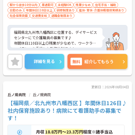
必須（ＡＴ限定可）
駅から徒歩10分以内
車通勤可
未経験OK
残業少なめ
住宅手当・補助
日勤のみ
年間休日110日以上
研修制度あり
産休･育休･介護休暇取得実績あり
社会保険完備
交通費支給
退職金制度あり
福岡県北九州市八幡西区に位置する、デイサービス
センターにて介護職員の募集です♪
年間休日110日以上◎残業が少なめで、ワークライ
フバランスを重視した勤務体制です！
経験がない方でも丁寧に指導してもらえるので安心
です◎
詳細を見る
無料
紹介してもらう
ご興味ある方には、面接のポイントなど、さらに詳
細をお話致しますのでお気軽にご相談ください。
更新日：2026年08月04日
丘ノ規病院
丘ノ規病院
【福岡県／北九州市八幡西区 】年間休日126日♪
社内保育施設あり！病院にて看護助手の募集で
す！
月収
18.8万円～23.3万円
程度※諸手当込