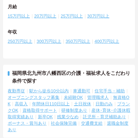
月給
15万円以上
20万円以上
25万円以上
30万円以上
年収
250万円以上
300万円以上
350万円以上
400万円以上
福岡県北九州市八幡西区の介護・福祉求人をこだわり
条件で探す
夜勤専従
駅から徒歩10分以内
車通勤可
住宅手当・補助
オープニングスタッフ募集
未経験OK
管理職求人
無資格O
K
高収入
年間休日110日以上
土日祝休
日勤のみ
ブラン
クOK
資格取得サポート
研修制度あり
産休･育休･介護休暇
取得実績あり
新卒OK
残業少なめ
託児所・育児補助あり
ボーナス・賞与あり
社会保険完備
交通費支給
退職金制度
あり