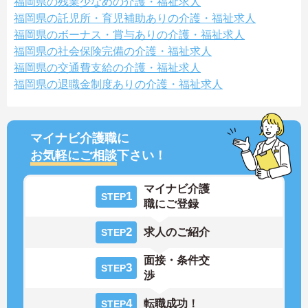
福岡県の残業少なめの介護・福祉求人
福岡県の託児所・育児補助ありの介護・福祉求人
福岡県のボーナス・賞与ありの介護・福祉求人
福岡県の社会保険完備の介護・福祉求人
福岡県の交通費支給の介護・福祉求人
福岡県の退職金制度ありの介護・福祉求人
マイナビ介護職に
お気軽にご相談
下さい！
マイナビ介護
1
STEP
職にご登録
2
求人のご紹介
STEP
面接・条件交
3
STEP
渉
4
転職成功！
STEP