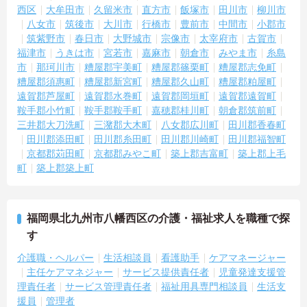
西区
大牟田市
久留米市
直方市
飯塚市
田川市
柳川市
八女市
筑後市
大川市
行橋市
豊前市
中間市
小郡市
筑紫野市
春日市
大野城市
宗像市
太宰府市
古賀市
福津市
うきは市
宮若市
嘉麻市
朝倉市
みやま市
糸島
市
那珂川市
糟屋郡宇美町
糟屋郡篠栗町
糟屋郡志免町
糟屋郡須惠町
糟屋郡新宮町
糟屋郡久山町
糟屋郡粕屋町
遠賀郡芦屋町
遠賀郡水巻町
遠賀郡岡垣町
遠賀郡遠賀町
鞍手郡小竹町
鞍手郡鞍手町
嘉穂郡桂川町
朝倉郡筑前町
三井郡大刀洗町
三潴郡大木町
八女郡広川町
田川郡香春町
田川郡添田町
田川郡糸田町
田川郡川崎町
田川郡福智町
京都郡苅田町
京都郡みやこ町
築上郡吉富町
築上郡上毛
町
築上郡築上町
福岡県北九州市八幡西区の介護・福祉求人を職種で探
す
介護職・ヘルパー
生活相談員
看護助手
ケアマネージャー
主任ケアマネジャー
サービス提供責任者
児童発達支援管
理責任者
サービス管理責任者
福祉用具専門相談員
生活支
援員
管理者