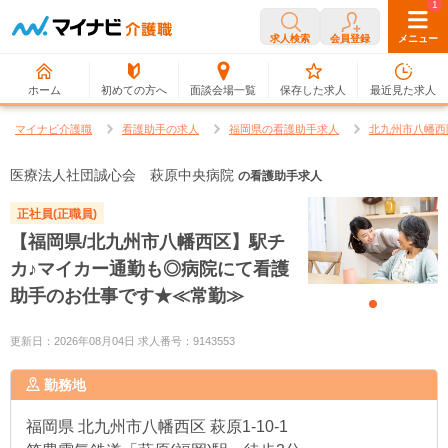
0
1
求人検索
会員登録
メニュー
ホーム
初めての方へ
面談会場一覧
保存した求人
最近見た求人
マイナビ介護職
看護助手の求人
福岡県の看護助手求人
北九州市八幡西
医療法人社団誠心会 萩原中央病院
の看護助手求人
正社員(正職員)
【福岡県/北九州市八幡西区】駅チ
カ♪マイカー通勤も◎病院にて看護
助手のお仕事です★≪常勤≫
更新日：2026年08月04日 求人番号：9143553
勤務地
福岡県
北九州市八幡西区 萩原1-10-1