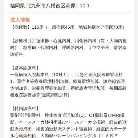
福岡県 北九州市八幡西区萩原1-10-1
法人情報
【病床数】115床（一般病床45床、地域包括ケア病床70床）
【診療科目】循環器・心臓内科、消化器内科（胃・大腸内視
鏡）、糖尿病・代謝内科、呼吸器内科、リウマチ科、放射線
診断科
【基本診療料】
一般病棟入院基本料（10対１）、亜急性期入院医療管理料
1、重症者等療養環境特別加算、療養環境加算、診療録管理
体制加算、栄養管理実施加算、褥瘡患者管理加算、後期高齢
者退院調整加算(退院調整加算)
【特掲診療料】
薬剤管理指導料、検体検査管理加算(1)、CT撮影及びMRI撮
影、ペースメーカ移植術及びペースメーカ交換術、経皮的冠
動脈形成術・経皮的冠動脈ステント留置術、経皮的カテーテ
ル心筋焼灼術、大動脈バルーンパンピング法（ＩＡＢＰ