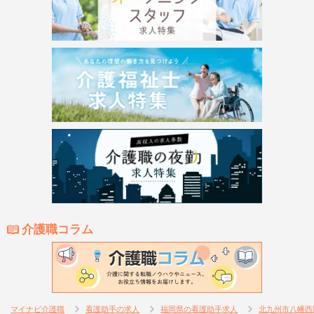
介護職コラム
マイナビ介護職
看護助手の求人
福岡県の看護助手求人
北九州市八幡西