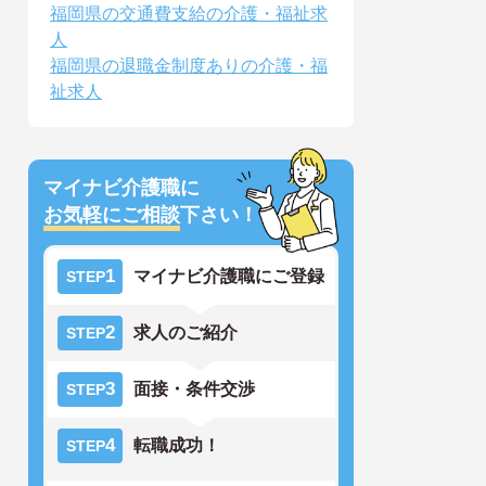
福岡県の交通費支給の介護・福祉求
人
福岡県の退職金制度ありの介護・福
祉求人
マイナビ介護職に
お気軽にご相談
下さい！
1
マイナビ介護職にご登録
STEP
2
求人のご紹介
STEP
3
面接・条件交渉
STEP
4
転職成功！
STEP