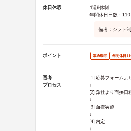
休日休暇
4週8休制
年間休日日数：110
備考：シフト制
ポイント
車通勤可
年間休日11
選考
[1] 応募フォーム
プロセス
↓
[2] 弊社より面
↓
[3] 面接実施
↓
[4] 内定
↓