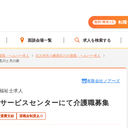
転職
無料!簡単1分
面談会場一覧
求人を検索する
護職・ヘルパー求人
北九州市八幡西区の介護職・ヘルパー求人
黒川と月の家
有限会社ノアーズ
福祉士求人
イサービスセンターにて介護職募集
交通費支給
退職金制度あり