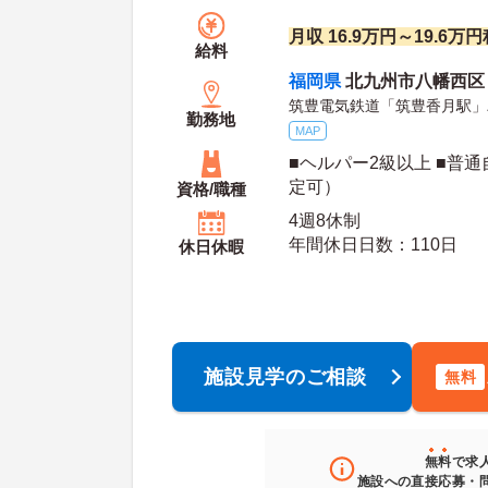
月収 16.9万円～19.6
給料
福岡県
北九州市八幡西区 石
筑豊電気鉄道「筑豊香月駅」
勤務地
MAP
■ヘルパー2級以上 ■普
定可）
資格/職種
4週8休制
年間休日日数：110日
休日休暇
施設見学のご相談
無料
無料
で求
施設への直接応募・