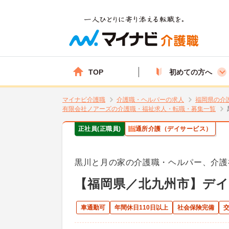
TOP
初めての方へ
マイナビ介護職
介護職・ヘルパーの求人
福岡県の介
有限会社ノアーズの介護職・福祉求人・転職・募集一覧
正社員(正職員)
通所介護（デイサービス）
黒川と月の家の介護職・ヘルパー、介護
【福岡県／北九州市】デ
車通勤可
年間休日110日以上
社会保険完備