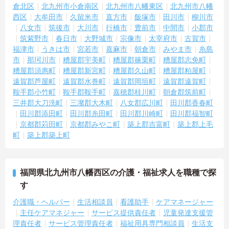
倉北区
北九州市小倉南区
北九州市八幡東区
北九州市八幡
西区
大牟田市
久留米市
直方市
飯塚市
田川市
柳川市
八女市
筑後市
大川市
行橋市
豊前市
中間市
小郡市
筑紫野市
春日市
大野城市
宗像市
太宰府市
古賀市
福津市
うきは市
宮若市
嘉麻市
朝倉市
みやま市
糸島
市
那珂川市
糟屋郡宇美町
糟屋郡篠栗町
糟屋郡志免町
糟屋郡須惠町
糟屋郡新宮町
糟屋郡久山町
糟屋郡粕屋町
遠賀郡芦屋町
遠賀郡水巻町
遠賀郡岡垣町
遠賀郡遠賀町
鞍手郡小竹町
鞍手郡鞍手町
嘉穂郡桂川町
朝倉郡筑前町
三井郡大刀洗町
三潴郡大木町
八女郡広川町
田川郡香春町
田川郡添田町
田川郡糸田町
田川郡川崎町
田川郡福智町
京都郡苅田町
京都郡みやこ町
築上郡吉富町
築上郡上毛
町
築上郡築上町
福岡県北九州市八幡西区の介護・福祉求人を職種で探
す
介護職・ヘルパー
生活相談員
看護助手
ケアマネージャー
主任ケアマネジャー
サービス提供責任者
児童発達支援管
理責任者
サービス管理責任者
福祉用具専門相談員
生活支