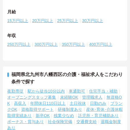
月給
15万円以上
20万円以上
25万円以上
30万円以上
年収
250万円以上
300万円以上
350万円以上
400万円以上
福岡県北九州市八幡西区の介護・福祉求人をこだわり
条件で探す
夜勤専従
駅から徒歩10分以内
車通勤可
住宅手当・補助
オープニングスタッフ募集
未経験OK
管理職求人
無資格O
K
高収入
年間休日110日以上
土日祝休
日勤のみ
ブラン
クOK
資格取得サポート
研修制度あり
産休･育休･介護休暇
取得実績あり
新卒OK
残業少なめ
託児所・育児補助あり
ボーナス・賞与あり
社会保険完備
交通費支給
退職金制度
あり