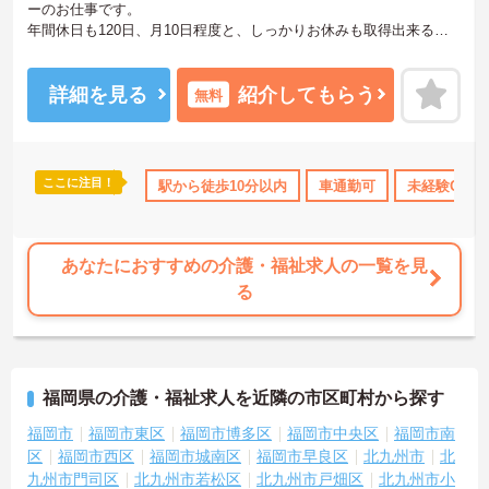
ーのお仕事です。
年間休日も120日、月10日程度と、しっかりお休みも取得出来るの
で、ワークライフバランスを大切にしたい方にオススメです◎幅広
い年齢層の職員が在籍していて馴染みやすい雰囲気です！
ご興味ある方には、面接対策ポイントなど、さらに詳細をお話しい
詳細を見る
紹介してもらう
無料
たしますのでお気軽にご相談ください。
ここに注目！
勤のみ
年間休日110日以上
駅から徒歩10分以内
資格取得サポート
車通勤可
研修制度あり
未経験OK
あなたにおすすめの介護・福祉求人の一覧を見
る
福岡県の介護・福祉求人を近隣の市区町村から探す
福岡市
福岡市東区
福岡市博多区
福岡市中央区
福岡市南
区
福岡市西区
福岡市城南区
福岡市早良区
北九州市
北
九州市門司区
北九州市若松区
北九州市戸畑区
北九州市小