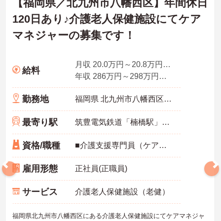
【福岡県／北九州市八幡西区】年間休日
120日あり♪介護老人保健施設にてケア
マネジャーの募集です！
月収 20.0万円～20.8万円程度※諸手当込
給料
年収 286万円～298万円程度
勤務地
福岡県 北九州市八幡西区 楠橋南2丁目19番6号
最寄り駅
筑豊電気鉄道「楠橋駅」徒歩10分
資格/職種
■介護支援専門員（ケアマネジャー） ■普通自動車免許（AT限定可） ■経験者歓迎 ■未経験の方OK ■ブランクのある方OK
雇用形態
正社員(正職員)
サービス
介護老人保健施設（老健）
福岡県北九州市八幡西区にある介護老人保健施設にてケアマネジャ