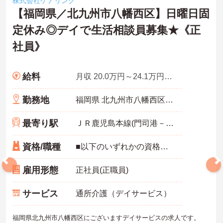
株式会社ケアリング
【福岡県／北九州市八幡西区】日曜日固
定休み◎デイで生活相談員募集★《正
社員》
給料
月収 20.0万円～24.1万円基本給＋資格手当＋固定残業手当
勤務地
福岡県 北九州市八幡西区 八千代町９番３０号
最寄り駅
ＪＲ鹿児島本線(門司港－八代)「黒崎駅」徒歩8分
資格/職種
■以下のいずれかの資格必須 ・社会福祉士 ・社会福祉主事 ・精神保健福祉士 ■相談員や介護業務の経験があれば尚可 ■普通自動車運転免許があれば尚可 ■入力ができる程度のPCスキル（研修も行いますのでご安心ください！）
雇用形態
正社員(正職員)
サービス
通所介護（デイサービス）
福岡県北九州市八幡西区にございますデイサービスの求人です。