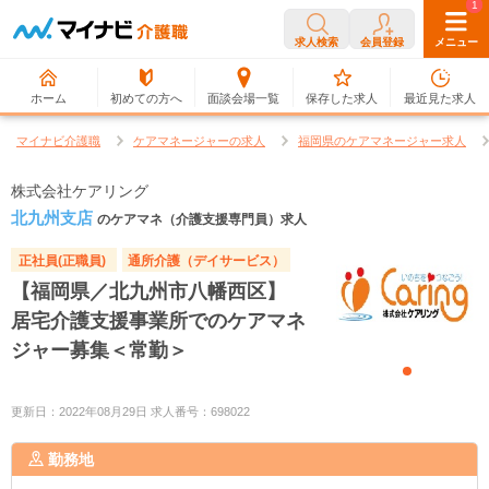
0
1
求人検索
会員登録
メニュー
ホーム
初めての方へ
面談会場一覧
保存した求人
最近見た求人
マイナビ介護職
ケアマネージャーの求人
福岡県のケアマネージャー求人
株式会社ケアリング
北九州支店
のケアマネ（介護支援専門員）求人
正社員(正職員)
通所介護（デイサービス）
【福岡県／北九州市八幡西区】
居宅介護支援事業所でのケアマネ
ジャー募集＜常勤＞
更新日：2022年08月29日 求人番号：698022
勤務地