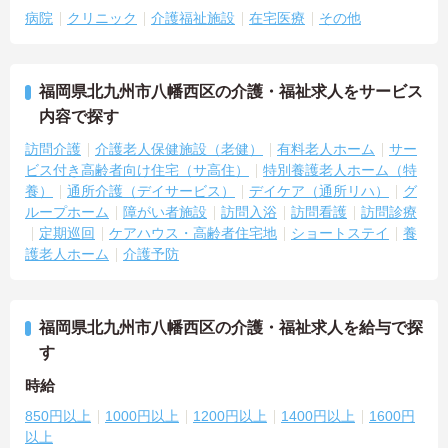
病院
クリニック
介護福祉施設
在宅医療
その他
福岡県北九州市八幡西区の介護・福祉求人をサービス
内容で探す
訪問介護
介護老人保健施設（老健）
有料老人ホーム
サー
ビス付き高齢者向け住宅（サ高住）
特別養護老人ホーム（特
養）
通所介護（デイサービス）
デイケア（通所リハ）
グ
ループホーム
障がい者施設
訪問入浴
訪問看護
訪問診療
定期巡回
ケアハウス・高齢者住宅地
ショートステイ
養
護老人ホーム
介護予防
福岡県北九州市八幡西区の介護・福祉求人を給与で探
す
時給
850円以上
1000円以上
1200円以上
1400円以上
1600円
以上