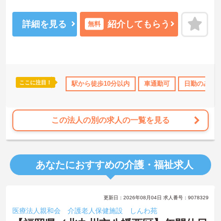
詳細を見る
紹介してもらう
無料
ここに注目！
護休暇取得実績あり
社会保険完備
駅から徒歩10分以内
交通費支給
車通勤可
日勤のみ
この法人の別の求人の一覧を見る
あなたにおすすめの介護・福祉求人
更新日：2026年08月04日 求人番号：9078329
医療法人親和会 介護老人保健施設 しんわ苑