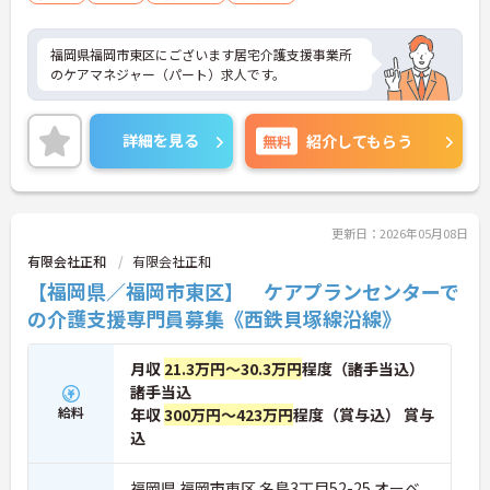
福岡県福岡市東区にございます居宅介護支援事業所
のケアマネジャー（パート）求人です。
詳細を見る
無料
紹介してもらう
更新日：2026年05月08日
有限会社正和
有限会社正和
【福岡県／福岡市東区】 ケアプランセンターで
の介護支援専門員募集《西鉄貝塚線沿線》
月収
21.3万円～30.3万円
程度（諸手当込）
諸手当込
給料
年収
300万円～423万円
程度（賞与込） 賞与
込
福岡県 福岡市東区 名島3丁目52-25 オーベ