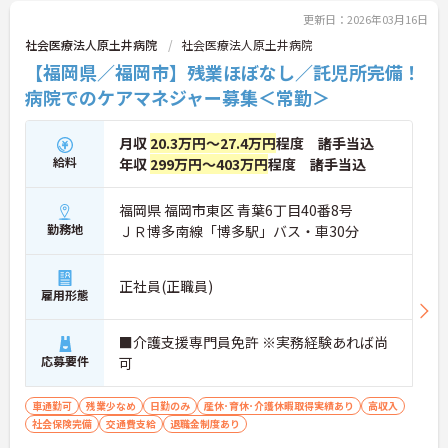
更新日：2026年03月16日
社会医療法人原土井病院
社会医療法人原土井病院
【福岡県／福岡市】残業ほぼなし／託児所完備！
病院でのケアマネジャー募集＜常勤＞
月収
20.3万円～27.4万円
程度 諸手当込
給料
年収
299万円～403万円
程度 諸手当込
福岡県 福岡市東区 青葉6丁目40番8号
勤務地
ＪＲ博多南線「博多駅」バス・車30分
正社員(正職員)
雇用形態
■介護支援専門員免許 ※実務経験あれば尚
応募要件
可
車通勤可
残業少なめ
日勤のみ
産休･育休･介護休暇取得実績あり
高収入
社会保険完備
交通費支給
退職金制度あり