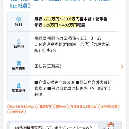
《正社員》
月収
27.1万円～33.5万円
基本給＋諸手当
給料
年収
325万円～402万円
程度
福岡県 福岡市東区 香住ヶ丘2‐3‐23
ＪＲ鹿児島本線(門司港－八代)「九産大前
勤務地
駅」徒歩7分
正社員(正職員)
雇用形態
■介護支援専門員必須 ■認知症介護実践研
修修了 ■普通自動車運転免許（AT限定可）
応募要件
必須
駅から徒歩10分以内
車通勤可
日勤のみ
年間休日110日以上
社会保険完備
交通費支給
福岡県福岡市東区にございますグループホームのケ