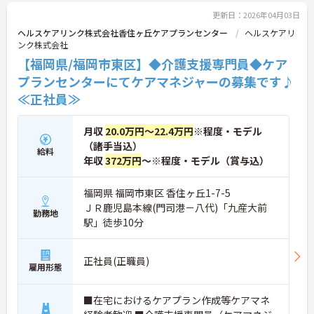
更新日：2026年04月03日
ヘルスケアリンク株式会社香住ヶ丘ケアプランセンター
ヘルスケアリ
ンク株式会社
【福岡県/福岡市東区】◆介護支援専門員◆ケア
プランセンターにてケアマネジャーの募集です♪
≪正社員≫
月収
20.0万円～22.4万円
※程度・モデル
（諸手当込）
給料
年収
372万円
～※程度・モデル（賞与込）
福岡県 福岡市東区 香住ヶ丘1-7-5
ＪＲ鹿児島本線(門司港－八代)「九産大前
勤務地
駅」徒歩10分
正社員(正職員)
雇用形態
■在宅におけるケアプラン作成等ケアマネ