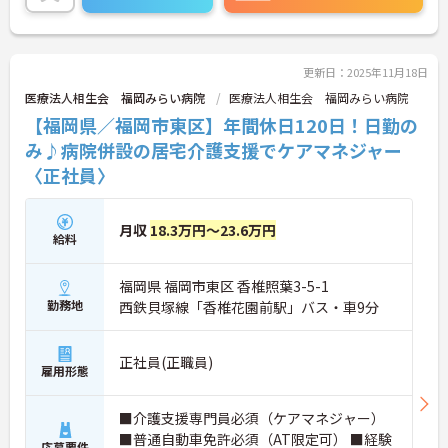
更新日：2025年11月18日
医療法人相生会 福岡みらい病院
医療法人相生会 福岡みらい病院
【福岡県／福岡市東区】年間休日120日！日勤の
み♪病院併設の居宅介護支援でケアマネジャー
〈正社員〉
月収
18.3万円～23.6万円
給料
福岡県 福岡市東区 香椎照葉3-5-1
勤務地
西鉄貝塚線「香椎花園前駅」バス・車9分
正社員(正職員)
雇用形態
■介護支援専門員必須（ケアマネジャー）
■普通自動車免許必須（AT限定可） ■経験
応募要件