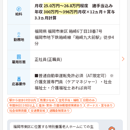
月収
25.0万円～26.8万円
程度 諸手当込み
年収
300万円～396万円
月収×12ヵ月＋賞与
給料
3.3ヵ月計算
福岡県 福岡市東区 箱崎6丁目18番7号
福岡市地下鉄箱崎線「箱崎九大前駅」徒歩4
勤務地
分
正社員(正職員)
雇用形態
■普通自動車運転免許必須（AT限定可） ※
介護支援専門員（ケアマネジャー）・社会
応募要件
福祉士・介護福祉士あれば尚可
駅から徒歩10分以内
残業少なめ
住宅手当・補助
日勤のみ
年間休日110日以上
産休･育休･介護休暇取得実績あり
ボーナス・賞与あり
社会保険完備
交通費支給
退職金制度あり
福岡市東区に位置する特別養護老人ホームにての生