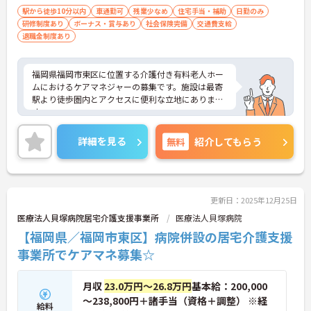
と ■普通自動車運転免許：必須
駅から徒歩10分以内
車通勤可
残業少なめ
住宅手当・補助
日勤のみ
研修制度あり
ボーナス・賞与あり
社会保険完備
交通費支給
退職金制度あり
福岡県福岡市東区に位置する介護付き有料老人ホー
ムにおけるケアマネジャーの募集です。施設は最寄
駅より徒歩圏内とアクセスに便利な立地にありま
す。
残業は月平均3時間程度と少なめです。ワークライフ
バランスを保ちながらご勤務いただけます。また、
詳細を見る
無料
紹介してもらう
育児休業の取得実績があり、子育て世代の方も安心
してご勤務いただけます。
ご興味のある方には、面接対策ポイントなど、さら
に詳細をご案内しますのでお気軽にご相談くださ
い！
更新日：2025年12月25日
医療法人貝塚病院居宅介護支援事業所
医療法人貝塚病院
【福岡県／福岡市東区】病院併設の居宅介護支援
事業所でケアマネ募集☆
月収
23.0万円～26.8万円
基本給：200,000
～238,800円＋諸手当（資格＋調整） ※経
給料