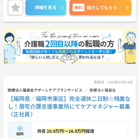
♪
詳細を見る
無料
紹介してもらう
更新日：2026年07月14日
医療法人福香会テポーレケアプランサービス
医療法人福香会
【福岡県／福岡市東区】完全週休二日制☆残業な
し！居宅介護支援事業所にてケアマネジャー募集
〈正社員〉
月収
20.9万円～26.9万円
程度
給料