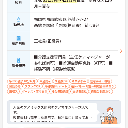
年収
352万円～413万円
程度 ※月収×12ヶ
給料
月＋賞与
福岡県 福岡市東区 箱崎7-7-27
勤務地
西鉄貝塚線「貝塚(福岡)駅」徒歩8分
正社員(正職員)
雇用形態
■介護支援専門員（主任ケアマネジャーが
あれば尚可） ■普通自動車免許（AT可） ■
応募要件
経験不問（経験者優遇）
駅から徒歩10分以内
車通勤可
未経験OK
残業少なめ
住宅手当・補助
日勤のみ
ブランクOK
資格取得サポート
産休･育休･介護休暇取得実績あり
高収入
ボーナス・賞与あり
社会保険完備
交通費支給
退職金制度あり
人気のケアミックス病院のケアマネジャー求人で
す。
教育体制も充実した病院で、福利厚生も整ってお
り、働きやすい環境です！
ご興味ある方はお気軽にお問い合わせくださいませ