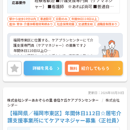
経験者歓迎 ■介護支援専門員（ケアマネジ
応募要件
ャー） ■看護師 ※あれば尚可 ■普通自動
車運転免許 必須（ＡＴ限定可）
駅から徒歩10分以内
車通勤可
日勤のみ
年間休日110日以上
産休･育休･介護休暇取得実績あり
社会保険完備
交通費支給
退職金制度あり
福岡市東区に位置する、ケアプランセンターにて介
護支援専門員（ケアマネジャー）の募集です♪
年間休日110日以上◎
あなたの経験やスキルを活かして、高齢者の皆さま
が安心して過ごせる空間づくりにチャレンジしてみ
ませんか？
詳細を見る
無料
紹介してもらう
ご興味ある方には、面接のポイントなど、さらに詳
細をお話致しますのでお気軽にご相談ください。
更新日：2026年03月30日
株式会社シダーあおぞらの里 香住ケ丘ケアプランセンター
株式会社
シダー
【福岡県／福岡市東区】年間休日112日☆居宅介
護支援事業所にてケアマネジャー募集〈正社員〉