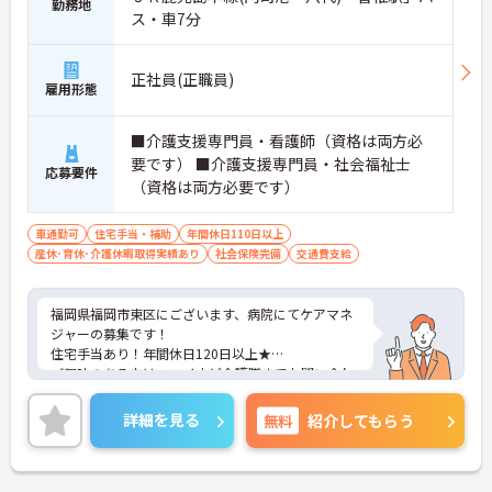
勤務地
ス・車7分
正社員(正職員)
雇用形態
■介護支援専門員・看護師（資格は両方必
要です） ■介護支援専門員・社会福祉士
応募要件
（資格は両方必要です）
車通勤可
住宅手当・補助
年間休日110日以上
産休･育休･介護休暇取得実績あり
社会保険完備
交通費支給
福岡県福岡市東区にございます、病院にてケアマネ
ジャーの募集です！
住宅手当あり！年間休日120日以上★
ご興味のある方は、マイナビ介護職までお問い合わ
せください。
詳細を見る
無料
紹介してもらう