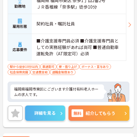
福岡県 福岡市東区 奈多1丁目2番2号
勤務地
ＪＲ香椎線「奈多駅」徒歩10分
契約社員・嘱託社員
雇用形態
■介護支援専門員必須 ■介護支援専門員と
しての実務経験があれば尚可 ■普通自動車
応募要件
運転免許（AT限定可）必須
駅から徒歩10分以内
車通勤可
寮・借り上げ
ボーナス・賞与あり
社会保険完備
交通費支給
退職金制度あり
福岡県福岡市東区にございます介護付有料老人ホー
ムの求人です。
詳細を見る
無料
紹介してもらう