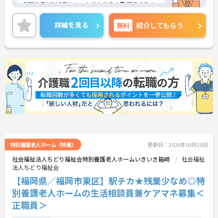
年間休日が112日としっかりお休みを取得できるの
で、ワークライフバランスを大切にしたい方におす
すめです。
詳細を見る
無料
紹介してもらう
日勤のみで残業は月平均5時間程度ですので、勤務
終了後の予定も立てやすいです。
ご興味のある方には、面接対策ポイントなど、さら
に詳細をお話しいたしますのでお気軽にご相談くだ
さい！
特別養護老人ホーム（特養）
更新日：2026年03月26日
社会福祉法人ちどり福祉会特別養護老人ホームいきいき箱崎
社会福祉
法人ちどり福祉会
【福岡県／福岡市東区】駅チカ★残業少なめ◎特
別養護老人ホームの生活相談員兼ケアマネ募集＜
正職員＞