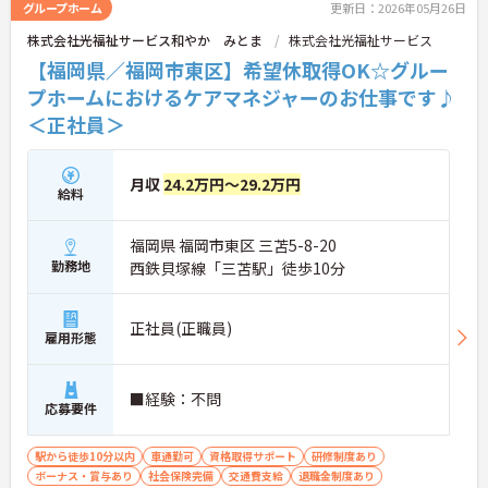
グループホーム
更新日：2026年05月26日
株式会社光福祉サービス和やか みとま
株式会社光福祉サービス
【福岡県／福岡市東区】希望休取得OK☆グルー
プホームにおけるケアマネジャーのお仕事です♪
＜正社員＞
月収
24.2万円～29.2万円
給料
福岡県 福岡市東区 三苫5-8-20
勤務地
西鉄貝塚線「三苫駅」徒歩10分
正社員(正職員)
雇用形態
■経験：不問
応募要件
駅から徒歩10分以内
車通勤可
資格取得サポート
研修制度あり
ボーナス・賞与あり
社会保険完備
交通費支給
退職金制度あり