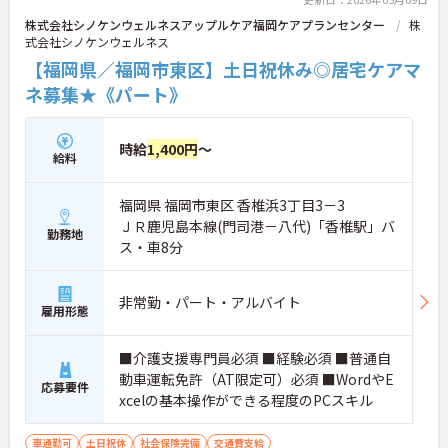
株式会社シノケンウェルネスアップルケア福岡ケアプランセンター
株
式会社シノケンウェルネス
【福岡県／福岡市東区】土日祝休み◎居宅ケアマ
ネ募集★《パート》
時給
1,400円
～
給料
福岡県 福岡市東区 香椎浜3丁目3－3
ＪＲ鹿児島本線(門司港－八代)「香椎駅」バ
勤務地
ス・車8分
非常勤・パート・アルバイト
雇用形態
■介護支援専門員必須 ■経験必須 ■普通自
動車運転免許（AT限定可）必須 ■WordやE
応募要件
xcelの基本操作ができる程度のPCスキル
車通勤可
土日祝休
社会保険完備
交通費支給