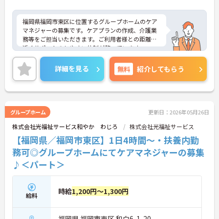
福岡県福岡市東区に位置するグループホームのケア
マネジャーの募集です。ケアプランの作成、介護業
務等をご担当いただきます。ご利用者様との距離も
近くサポートのしやすい体制が整っています。
日勤のみも相談可能、また4週8休制、希望休も月3
日の考慮があり、プライベートの時間も確保しやす
詳細を見る
無料
紹介してもらう
いです。
ご興味のある方には、面接対策ポイントなど、さら
に詳細をご案内しますのでお気軽にご相談くださ
い！
グループホーム
更新日：2026年05月26日
株式会社光福祉サービス和やか わじろ
株式会社光福祉サービス
【福岡県／福岡市東区】1日4時間～・扶養内勤
務可◎グループホームにてケアマネジャーの募集
♪＜パート＞
時給
1,200円～1,300円
給料
福岡県 福岡市東区 和白6-1-20