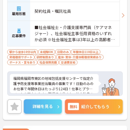
契約社員・嘱託社員
雇用形態
■社会福祉士・介護支援専門員（ケアマネ
ジャー）、社会福祉主事任用資格のいずれ
応募要件
か必須 ※社会福祉主事は3年以上の高齢者保
健福祉に関する相談経験が必要、社会福祉
士・介護支援専門員については経験不問 ■
駅から徒歩10分以内
未経験OK
日勤のみ
年間休日110日以上
資格取得サポート
普通自動車運転免許（AT限定可）あれば尚
研修制度あり
産休･育休･介護休暇取得実績あり
ボーナス・賞与あり
社会保険完備
交通費支給
可
福岡県福岡市東区の地域包括支援センターで指定介
護予防支援等事業担当職員の募集です！日勤のみの
お仕事で年間休日はたっぷり124日！仕事とプライ
ベートを両立しやすい職場です◎また、法人独自の
育児支援制度があるので、ご家族がいる方でも安心
して働くことができます♪ご興味のある方は面接ポ
詳細を見る
無料
紹介してもらう
イントをお伝えしますので、お気軽にご相談くださ
い！