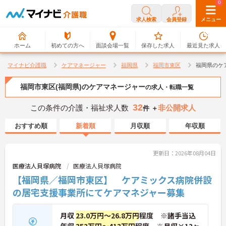
0
0
求人検索
会員登録
メニュー
ホーム
初めての方へ
面談会場一覧
保存した求人
最近見た求人
マイナビ介護職
ケアマネージャー
福岡県
福岡市東区
福岡県のケ
福岡市東区(福岡県)のケアマネージャー
の求人・転職一覧
32
この条件の介護・福祉求人数
非公開求人
件 ＋
おすすめ順
新着順
月収順
年収順
更新日：2026年08月04日
医療法人貝塚病院
医療法人貝塚病院
【福岡県／福岡市東区】 ケアミックス病院併設
の居宅支援事業所にてケアマネジャー募集
月収
23.0万円～26.8万円
程度 ※諸手当込