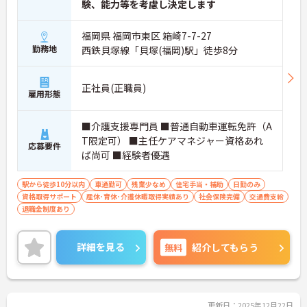
験、能力等を考慮し決定します
福岡県 福岡市東区 箱崎7-7-27
勤務地
西鉄貝塚線「貝塚(福岡)駅」徒歩8分
正社員(正職員)
雇用形態
■介護支援専門員 ■普通自動車運転免許（A
T限定可） ■主任ケアマネジャー資格あれ
応募要件
ば尚可 ■経験者優遇
駅から徒歩10分以内
車通勤可
残業少なめ
住宅手当・補助
日勤のみ
資格取得サポート
産休･育休･介護休暇取得実績あり
社会保険完備
交通費支給
退職金制度あり
詳細を見る
無料
紹介してもらう
更新日：2025年12月22日