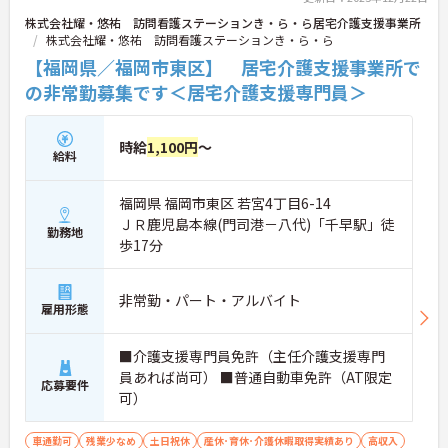
株式会社耀・悠祐 訪問看護ステーションき・ら・ら居宅介護支援事業所
株式会社耀・悠祐 訪問看護ステーションき・ら・ら
【福岡県／福岡市東区】 居宅介護支援事業所で
の非常勤募集です＜居宅介護支援専門員＞
時給
1,100円
～
給料
福岡県 福岡市東区 若宮4丁目6-14
ＪＲ鹿児島本線(門司港－八代)「千早駅」徒
勤務地
歩17分
非常勤・パート・アルバイト
雇用形態
■介護支援専門員免許（主任介護支援専門
員あれば尚可） ■普通自動車免許（AT限定
応募要件
可）
車通勤可
残業少なめ
土日祝休
産休･育休･介護休暇取得実績あり
高収入