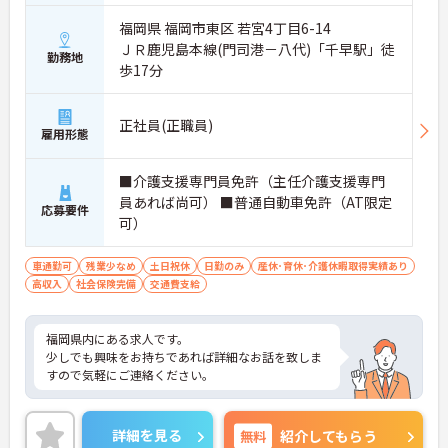
福岡県 福岡市東区 若宮4丁目6-14
ＪＲ鹿児島本線(門司港－八代)「千早駅」徒
勤務地
歩17分
正社員(正職員)
雇用形態
■介護支援専門員免許（主任介護支援専門
員あれば尚可） ■普通自動車免許（AT限定
応募要件
可）
車通勤可
残業少なめ
土日祝休
日勤のみ
産休･育休･介護休暇取得実績あり
高収入
社会保険完備
交通費支給
福岡県内にある求人です。
少しでも興味をお持ちであれば詳細なお話を致しま
すので気軽にご連絡ください。
詳細を見る
無料
紹介してもらう