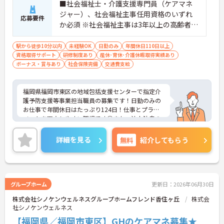
■社会福祉士・介護支援専門員（ケアマネ
ジャー）、社会福祉主事任用資格のいずれ
応募要件
か必須 ※社会福祉主事は3年以上の高齢者保
健福祉に関する相談経験が必要、社会福祉
士・介護支援専門員については経験不問 ■
駅から徒歩10分以内
未経験OK
日勤のみ
年間休日110日以上
資格取得サポート
普通自動車運転免許（AT限定可）あれば尚
研修制度あり
産休･育休･介護休暇取得実績あり
ボーナス・賞与あり
社会保険完備
交通費支給
可
福岡県福岡市東区の地域包括支援センターで指定介
護予防支援等事業担当職員の募集です！日勤のみの
お仕事で年間休日はたっぷり124日！仕事とプライ
ベートを両立しやすい職場です◎また、法人独自の
育児支援制度があるので、ご家族がいる方でも安心
して働くことができます♪ご興味のある方は面接ポ
詳細を見る
無料
紹介してもらう
イントをお伝えしますので、お気軽にご相談くださ
い！
グループホーム
更新日：2026年06月30日
株式会社シノケンウェルネスグループホームフレンド香住ヶ丘
株式会
社シノケンウェルネス
【福岡県／福岡市東区】GHのケアマネ募集★