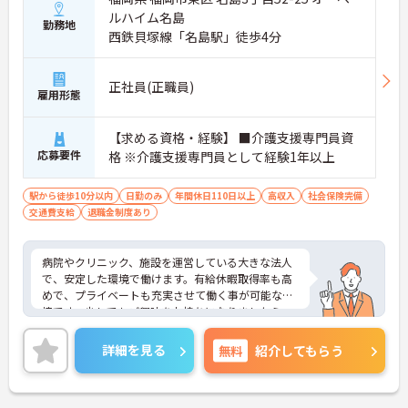
ルハイム名島
勤務地
西鉄貝塚線「名島駅」徒歩4分
正社員(正職員)
雇用形態
【求める資格・経験】 ■介護支援専門員資
応募要件
格 ※介護支援専門員として経験1年以上
駅から徒歩10分以内
日勤のみ
年間休日110日以上
高収入
社会保険完備
交通費支給
退職金制度あり
病院やクリニック、施設を運営している大きな法人
で、安定した環境で働けます。有給休暇取得率も高
めで、プライベートも充実させて働く事が可能な環
境です。少しでもご興味をお持ちになりましたら、
ぜひお気軽にお問い合わせください！
詳細を見る
無料
紹介してもらう