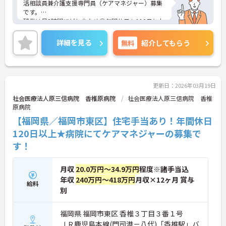
活相談員兼介護支援専門員（ケアマネジャー）募集
です。
残業は月2時間ほどと少なめ◎年間休日も110日とお
休みもしっかりありますので、メリハリをつけた勤
務がしやすい職場です。
詳細を見る
無料
紹介してもらう
ご興味ある方には、面接対策ポイントなど、さらに
詳細をお話しいたしますのでお気軽にご相談くださ
い！
更新日：2026年03月19日
社会医療法人原三信病院 香椎原病院
社会医療法人原三信病院 香椎
原病院
【福岡県／福岡市東区】住宅手当あり！年間休日
120日以上★病院にてケアマネジャーの募集で
す！
月収
20.0万円～34.9万円
程度※諸手当込
年収
240万円～418万円
月収×12ヶ月 賞与
給料
別
福岡県 福岡市東区 香椎３丁目３番１号
ＪＲ鹿児島本線(門司港－八代)「香椎駅」バ