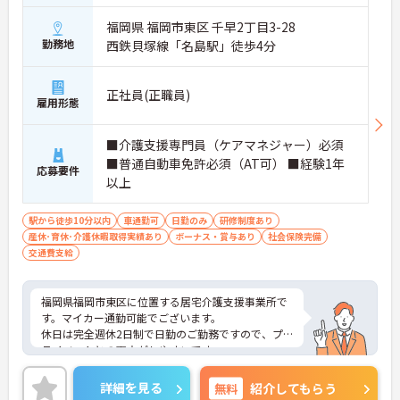
福岡県 福岡市東区 千早2丁目3-28
勤務地
西鉄貝塚線「名島駅」徒歩4分
正社員(正職員)
雇用形態
■介護支援専門員（ケアマネジャー）必須
■普通自動車免許必須（AT可） ■経験1年
応募要件
以上
駅から徒歩10分以内
車通勤可
日勤のみ
研修制度あり
産休･育休･介護休暇取得実績あり
ボーナス・賞与あり
社会保険完備
交通費支給
福岡県福岡市東区に位置する居宅介護支援事業所で
す。マイカー通勤可能でございます。
休日は完全週休2日制で日勤のご勤務ですので、プ
ライベートとの両立がしやすいです。
昇給や賞与制度があり頑張りが評価されてしっかり
と職員に還元されます。
詳細を見る
無料
紹介してもらう
ご興味のある方には、面接対策ポイントなど、さら