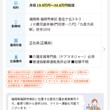
月収
19.9万円～30.6万円
程度
給料
福岡県 福岡市東区 香住ケ丘3-9-3
ＪＲ鹿児島本線(門司港－八代)「九産大前
勤務地
駅」徒歩10分
正社員(正職員)
雇用形態
■介護支援専門員（ケアマネジャー）必須
応募要件
■普通自動車運転免許必須 ■経験不問
駅から徒歩10分以内
車通勤可
未経験OK
残業少なめ
日勤のみ
年間休日110日以上
資格取得サポート
研修制度あり
産休･育休･介護休暇取得実績あり
ボーナス・賞与あり
社会保険完備
交通費支給
退職金制度あり
福岡県福岡市東区に位置する居宅介護支援事業所で
す。最寄り駅から徒歩10分、マイカー通勤も可能で
ございます。