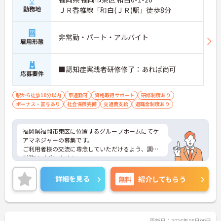
勤務地
ＪＲ香椎線「和白(ＪＲ)駅」徒歩8分
非常勤・パート・アルバイト
雇用形態
■認知症実践者研修修了：あれば尚可
応募要件
駅から徒歩10分以内
車通勤可
資格取得サポート
研修制度あり
ボーナス・賞与あり
社会保険完備
交通費支給
退職金制度あり
福岡県福岡市東区に位置するグループホームにてケ
アマネジャーの募集です。
ご利用者様の交流に専念していただけるよう、調理
業務はございません。
残業はありません！スタッフへの負担をできる限り
軽減させ、働きやすい環境づくりを心がけていま
詳細を見る
無料
紹介してもらう
す。希望休は3日まで申請OK！ご予定なども楽しん
でいただけるよう配慮いたします。
ご興味のある方には、面接対策ポイントなど、さら
に詳細をご案内しますのでお気軽にご相談くださ
い！
更新日：2026年05月09日