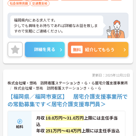
社会保険完備
交通費支給
福岡県内にある求人です。
少しでも興味をお持ちであれば詳細なお話を致しま
すので気軽にご連絡ください。
詳細を見る
無料
紹介してもらう
更新日：2025年12月22日
株式会社耀・悠祐 訪問看護ステーションき・ら・ら居宅介護支援事業所
株式会社耀・悠祐 訪問看護ステーションき・ら・ら
【福岡県／福岡市東区】 居宅介護支援事業所で
の常勤募集です＜居宅介護支援専門員＞
月収
18.0万円～31.0万円
上限には主任手当
込
給料
年収
251万円～414万円
上限には主任手当込