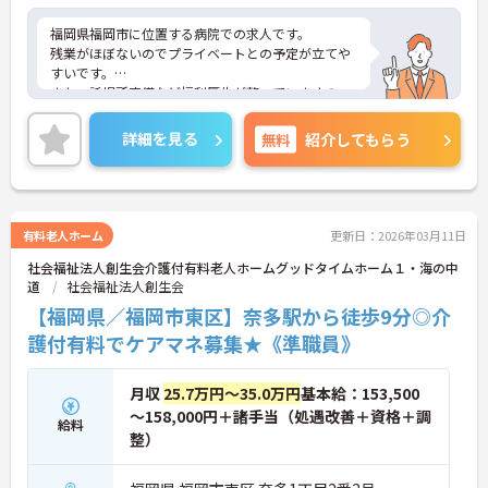
福岡県福岡市に位置する病院での求人です。
残業がほぼないのでプライベートとの予定が立てや
すいです。
また、託児所完備など福利厚生が整っていますの
で、安心してご就業していただけます。
ご興味のある方は、お気軽にお問い合わせくださ
詳細を見る
無料
紹介してもらう
い。
有料老人ホーム
更新日：2026年03月11日
社会福祉法人創生会介護付有料老人ホームグッドタイムホーム１・海の中
道
社会福祉法人創生会
【福岡県／福岡市東区】奈多駅から徒歩9分◎介
護付有料でケアマネ募集★《準職員》
月収
25.7万円～35.0万円
基本給：153,500
～158,000円＋諸手当（処遇改善＋資格＋調
給料
整）