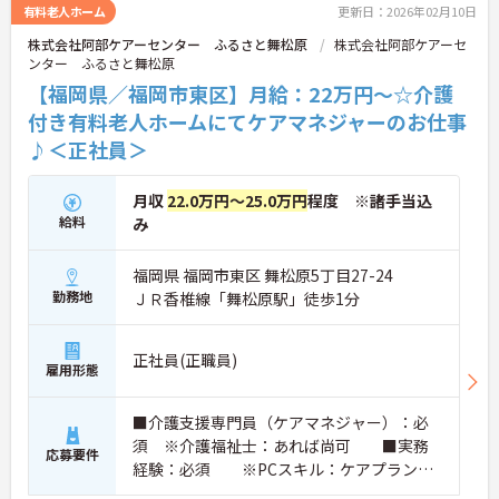
有料老人ホーム
更新日：2026年02月10日
株式会社阿部ケアーセンター ふるさと舞松原
株式会社阿部ケアーセ
ンター ふるさと舞松原
【福岡県／福岡市東区】月給：22万円～☆介護
付き有料老人ホームにてケアマネジャーのお仕事
♪＜正社員＞
月収
22.0万円～25.0万円
程度 ※諸手当込
給料
み
福岡県 福岡市東区 舞松原5丁目27-24
勤務地
ＪＲ香椎線「舞松原駅」徒歩1分
正社員(正職員)
雇用形態
■介護支援専門員（ケアマネジャー）：必
須 ※介護福祉士：あれば尚可 ■実務
応募要件
経験：必須 ※PCスキル：ケアプランの
作成のためWord・Excelが使用できるこ