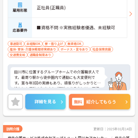
正社員(正職員)
雇用形態
■資格不問 ※実務経験者優遇、未経験可
応募要件
車通勤可
未経験OK
寮・借り上げ
無資格OK
産休･育休･介護休暇取得実績あり
ボーナス・賞与あり
社会保険完備
交通費支給
退職金制度あり
田川市に位置するグループホームでの介護職求人で
す。最寄り駅から徒歩圏内で通勤にも大変便利で
す。賞与年3回の実績もあり、頑張りがしっかりとお
給与にも反映されます！ご興味のある方には、面接
対策ポイントなど、さらに詳細をお話しいたします
のでお気軽にご相談ください！
詳細を見る
無料
紹介してもらう
訪問介護
更新日：2025年01月14日
麻生介護サービス株式会社アップルハート田川ケアセンター
麻生介護