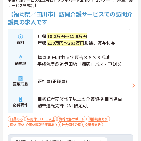
サービス株式会社
【福岡県／田川市】訪問介護サービスでの訪問介
護員の求人です
月収
18.2万円～21.9万円
給料
年収
219万円～263万円
別途、賞与付与
福岡県 田川市 大字夏吉３６３８番地
勤務地
平成筑豊鉄道伊田線「糒駅」バス・車10分
正社員(正職員)
雇用形態
■初任者研修修了以上の介護資格 ■普通自
応募要件
動車運転免許（AT限定可）
日勤のみ
年間休日110日以上
資格取得サポート
研修制度あり
産休･育休･介護休暇取得実績あり
社会保険完備
交通費支給