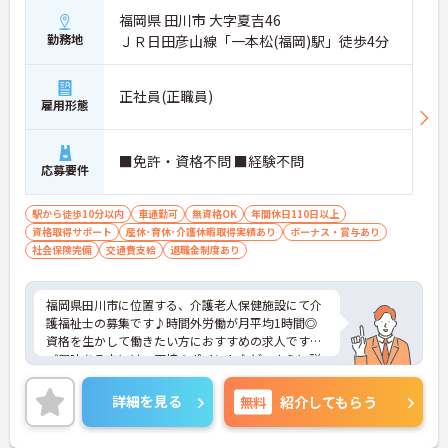
福岡県 田川市 大字夏吉46
勤務地
ＪＲ日田彦山線「一本松(福岡)駅」徒歩4分
正社員(正職員)
雇用形態
■免許・資格不問 ■経験不問
応募要件
駅から徒歩10分以内
車通勤可
無資格OK
年間休日110日以上
資格取得サポート
産休･育休･介護休暇取得実績あり
ボーナス・賞与あり
社会保険完備
交通費支給
退職金制度あり
福岡県田川市に位置する、介護老人保健施設にて介
護福祉士の募集です♪時間外労働が月平均1時間◎
資格を生かして働きたい方におすすめの求人です。
ご興味ある方には、面接のポイントなど、さらに詳
細をお話致しますのでお気軽にご相談ください。
詳細を見る
無料
紹介してもらう