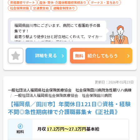
資格取得サポート
産休･育休･介護休暇取得実績あり
ボーナス・賞与あり
社会保険完備
交通費支給
退職金制度あり
福岡県田川市にございます、病院にて看護助手の募
集です！
最寄り駅より徒歩1分と好立地にくわえて、マイカー
通勤も可能なので通勤に便利です♪
その他福利厚生も整っておりますので安心して就業
していただけます★
詳細を見る
無料
紹介してもらう
ご興味のある方は、マイナビ介護職までお問い合わ
せください。
更新日：2026年01月23日
一般社団法人福岡県社会保険医療協会 社会保険田川病院急性期リハ病棟
一般社団法人福岡県社会保険医療協会 社会保険田川病院
【福岡県／田川市】年間休日121日◎資格・経験
不問◎急性期病棟で介護職募集★《正社員》
月収
17.2万円～27.2万円
基本給
給料