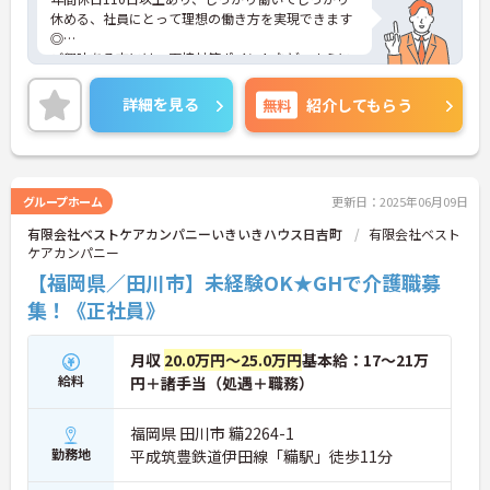
休める、社員にとって理想の働き方を実現できます
◎
ご興味ある方には、面接対策ポイントなど、さらに
詳細をお話しいたしますのでお気軽にご相談くださ
い！
詳細を見る
無料
紹介してもらう
グループホーム
更新日：2025年06月09日
有限会社ベストケアカンパニーいきいきハウス日吉町
有限会社ベスト
ケアカンパニー
【福岡県／田川市】未経験OK★GHで介護職募
集！《正社員》
月収
20.0万円～25.0万円
基本給：17～21万
給料
円＋諸手当（処遇＋職務）
福岡県 田川市 糒2264-1
勤務地
平成筑豊鉄道伊田線「糒駅」徒歩11分