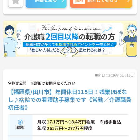
紹介してもらう
い！
更新日：2026年06月16日
名称非公開 ※詳細はお問合せください
【福岡県/田川市】年間休日115日！残業ほぼな
し♪病院での看護助手募集です《常勤／介護職員
初任者》
月収
17.1万円～18.4万円
程度 ※諸手当込
給料
年収
261万円～277万円
程度