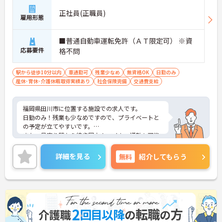
正社員(正職員)
雇用形態
■普通自動車運転免許（ＡＴ限定可） ※資
応募要件
格不問
駅から徒歩10分以内
車通勤可
残業少なめ
無資格OK
日勤のみ
産休･育休･介護休暇取得実績あり
社会保険完備
交通費支給
福岡県田川市に位置する施設での求人です。
日勤のみ！残業も少なめですので、プライベートと
の予定が立てやすいです。
また、最寄り駅から徒歩圏内！マイカー通勤も可能
ですので、通勤ラクラクです。
ご興味のある方は、お気軽にお問い合わせくださ
詳細を見る
無料
紹介してもらう
い。