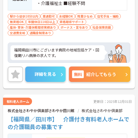
・介護福祉士 ■経験不問
駅から徒歩10分以内
車通勤可
未経験OK
残業少なめ
住宅手当・補助
無資格OK
年間休日110日以上
資格取得サポート
産休･育休･介護休暇取得実績あり
ボーナス・賞与あり
社会保険完備
交通費支給
退職金制度あり
福岡県田川市にございます病院の地域包括ケア・回
復期リハ病棟の求人です。
詳細を見る
無料
紹介してもらう
有料老人ホーム
更新日：2025年12月01日
株式会社さわやか倶楽部さわやか田川館
株式会社さわやか倶楽部
【福岡県／田川市】 介護付き有料老人ホームで
の介護職員の募集です