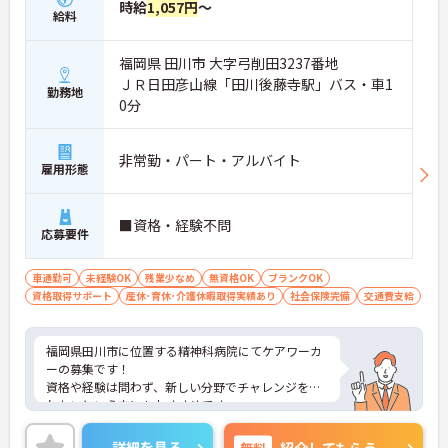
時給
1,057円
～
給料
福岡県 田川市 大字弓削田3237番地
ＪＲ日田彦山線「田川後藤寺駅」バス・車1
勤務地
0分
非常勤・パート・アルバイト
雇用形態
■資格・経験不問
応募要件
車通勤可
未経験OK
残業少なめ
無資格OK
ブランクOK
資格取得サポート
産休･育休･介護休暇取得実績あり
社会保険完備
交通費支給
福岡県田川市に位置する精神科病院にてケアワーカ
ーの募集です！
資格や経験は問わず、新しい分野でチャレンジをさ
れたいという方にもおすすめです。
ご興味ある方には、面接対策ポイントなど、さらに
詳細をお話しいたしますのでお気軽にご相談くださ
詳細を見る
無料