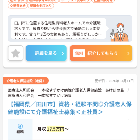
交通費支給
退職金制度あり
田川市に位置する住宅型有料老人ホームでの介護職
求人です。最寄り駅から徒歩圏内で通勤にも大変便
利です。賞与年3回の実績もあり、頑張りがしっかり
とお給与にも反映されます！ご興味のある方には、
面接対策ポイントなど、さらに詳細をお話しいたし
ますのでお気軽にご相談ください！
詳細を見る
無料
紹介してもらう
介護老人保健施設（老健）
更新日：2026年03月11日
医療法人和光会 一本松すずかけ病院介護老人保健施設 あけぼの荘
医療法人和光会 一本松すずかけ病院
【福岡県／田川市】資格・経験不問◎介護老人保
健施設にて介護福祉士募集＜正社員＞
月収
17.5万円
～
給料