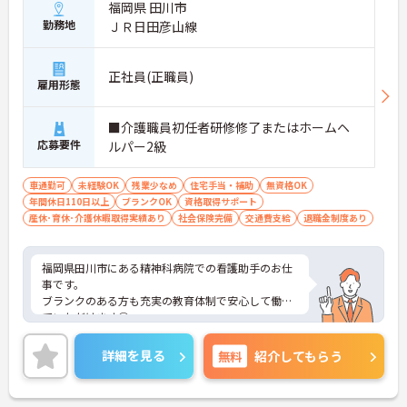
福岡県 田川市
勤務地
ＪＲ日田彦山線
正社員(正職員)
雇用形態
■介護職員初任者研修修了またはホームヘ
応募要件
ルパー2級
車通勤可
未経験OK
残業少なめ
住宅手当・補助
無資格OK
年間休日110日以上
ブランクOK
資格取得サポート
産休･育休･介護休暇取得実績あり
社会保険完備
交通費支給
退職金制度あり
福岡県田川市にある精神科病院での看護助手のお仕
事です。
ブランクのある方も充実の教育体制で安心して働い
ていただけます◎
残業もほとんどございませんのでプライベートや家
庭との両立もしやすい環境です。
詳細を見る
無料
紹介してもらう
無料駐車場があるのでマイカーでの通勤も可能。離
れた地域にお住まいの方もストレス無く通勤してい
ただけます。