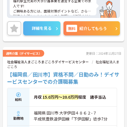
福利厚生充実の大手介護事業を運営する企業での求
人です!
ご興味ある方には、面接対策ポイントなど、さらに
詳細をお話しいたしますのでお気軽にご相談くださ
い！
詳細を見る
無料
紹介してもらう
通所介護（デイサービス）
更新日：2024年11月27日
社会福祉法人まごころまごころデイサービスセンター
社会福祉法人ま
ごころ
【福岡県／田川市】資格不問／日勤のみ！デイサ
ービスセンターでの介護職募集
月収
15.0万円～20.0万円
程度 諸手当込
給料
福岡県 田川市 大字伊田４８６２-７
勤務地
平成筑豊鉄道伊田線「下伊田駅」徒歩7分