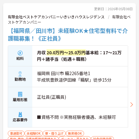
ご興味がある方は是非一度マイナビまでお問合せ下
さい。更に詳細などお伝えします。
更新日：2026年05月08日
有限会社ベストケアカンパニーいきいきハウスレジデンス
有限会社ベ
ストケアカンパニー
【福岡県／田川市】未経験OK★住宅型有料で介
護職募集！《正社員》
月収
20.0万円～25.0万円
基本給：17～21万
給料
円＋諸手当（処遇＋職務）
福岡県 田川市 糒2265番地1
勤務地
平成筑豊鉄道伊田線「糒駅」徒歩15分
正社員(正職員)
雇用形態
■資格不問 ※実務経験者優遇、未経験可
応募要件
車通勤可
未経験OK
寮・借り上げ
無資格OK
産休･育休･介護休暇取得実績あり
ボーナス・賞与あり
社会保険完備