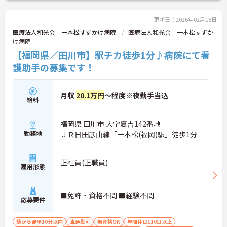
更新日：2026年02月18日
医療法人和光会 一本松すずかけ病院
医療法人和光会 一本松すずか
け病院
【福岡県／田川市】駅チカ徒歩1分♪病院にて看
護助手の募集です！
月収
20.1万円
～程度※夜勤手当込
給料
福岡県 田川市 大字夏吉142番地
勤務地
ＪＲ日田彦山線「一本松(福岡)駅」徒歩1分
正社員(正職員)
雇用形態
■免許・資格不問 ■経験不問
応募要件
駅から徒歩10分以内
車通勤可
無資格OK
年間休日110日以上