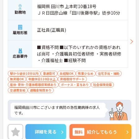
福岡県 田川市 上本町10番18号
勤務地
ＪＲ日田彦山線「田川後藤寺駅」徒歩10分
正社員(正職員)
雇用形態
■資格不問 ■以下のいずれかの資格があれ
ば尚可 ・介護職員初任者研修 ・実務者研修
応募要件
・介護福祉士 ■経験不問
駅から徒歩10分以内
車通勤可
未経験OK
残業少なめ
住宅手当・補助
無資格OK
年間休日110日以上
資格取得サポート
産休･育休･介護休暇取得実績あり
ボーナス・賞与あり
社会保険完備
交通費支給
退職金制度あり
福岡県田川市にございます病院の急性期病棟の求人
です。
詳細を見る
無料
紹介してもらう