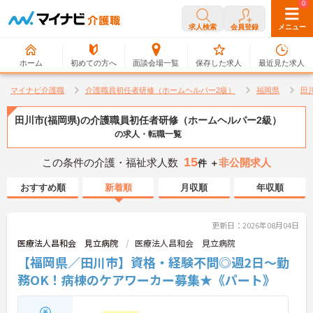
0
0
求人検索
会員登録
メニュー
ホーム
初めての方へ
面談会場一覧
保存した求人
最近見た求人
マイナビ介護職
介護職員初任者研修（ホームヘルパー2級）
福岡県
田
田川市(福岡県)の介護職員初任者研修（ホームヘルパー2級）
の求人・転職一覧
15
この条件の介護・福祉求人数
非公開求人
件 ＋
おすすめ順
新着順
月収順
年収順
更新日：2026年08月04日
医療法人昌和会 見立病院
医療法人昌和会 見立病院
【福岡県／田川市】資格・経験不問◎週2日～勤
務OK！病棟のケアワーカー募集★《パート》