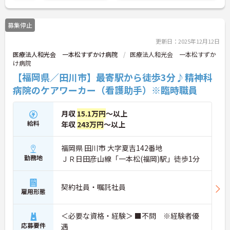
募集停止
更新日：2025年12月12日
医療法人和光会 一本松すずかけ病院
医療法人和光会 一本松すずか
け病院
【福岡県／田川市】最寄駅から徒歩3分♪精神科
病院のケアワーカー（看護助手）※臨時職員
月収
15.1万円
～以上
給料
年収
243万円
～以上
福岡県 田川市 大字夏吉142番地
勤務地
ＪＲ日田彦山線「一本松(福岡)駅」徒歩1分
契約社員・嘱託社員
雇用形態
＜必要な資格・経験＞ ■不問 ※経験者優
応募要件
遇