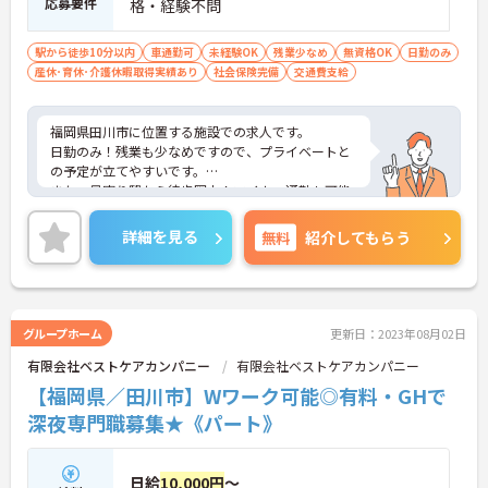
応募要件
格・経験不問
駅から徒歩10分以内
車通勤可
未経験OK
残業少なめ
無資格OK
日勤のみ
産休･育休･介護休暇取得実績あり
社会保険完備
交通費支給
福岡県田川市に位置する施設での求人です。
日勤のみ！残業も少なめですので、プライベートと
の予定が立てやすいです。
また、最寄り駅から徒歩圏内！マイカー通勤も可能
ですので、通勤ラクラクです。
ご興味のある方は、お気軽にお問い合わせくださ
詳細を見る
無料
紹介してもらう
い。
グループホーム
更新日：2023年08月02日
有限会社ベストケアカンパニー
有限会社ベストケアカンパニー
【福岡県／田川市】Wワーク可能◎有料・GHで
深夜専門職募集★《パート》
日給
10,000円
～