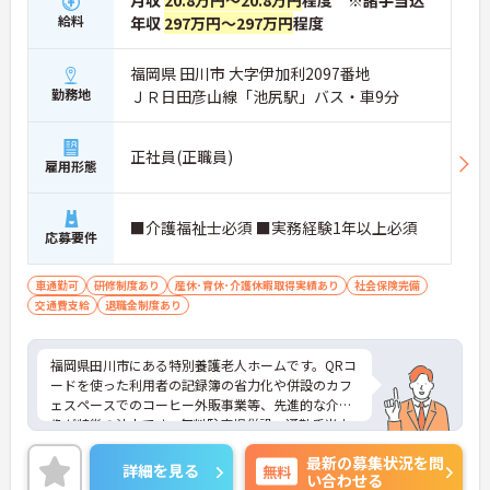
給料
年収
297万円～297万円
程度
福岡県 田川市 大字伊加利2097番地
勤務地
ＪＲ日田彦山線「池尻駅」バス・車9分
正社員(正職員)
雇用形態
■介護福祉士必須 ■実務経験1年以上必須
応募要件
車通勤可
研修制度あり
産休･育休･介護休暇取得実績あり
社会保険完備
交通費支給
退職金制度あり
福岡県田川市にある特別養護老人ホームです。QRコ
ードを使った利用者の記録簿の省力化や併設のカフ
ェスペースでのコーヒー外販事業等、先進的な介護
像が特徴の法人です。無料駐車場併設、通勤手当支
給制度等、スマートな働き方を求めるかたにピッタ
最新の募集状況を問
リです。
詳細を見る
無料
い合わせる