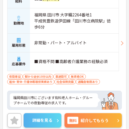
給料
福岡県 田川市 大字糒2264番地1
平成筑豊鉄道伊田線「田川市立病院駅」徒
勤務地
歩6分
非常勤・パート・アルバイト
雇用形態
■資格不問 ■高齢者介護業務の経験必須
応募要件
夜勤専従
駅から徒歩10分以内
車通勤可
無資格OK
産休･育休･介護休暇取得実績あり
社会保険完備
退職金制度あり
福岡県田川市にございます有料老人ホーム・グルー
プホームでの夜勤専従の求人です。
詳細を見る
無料
紹介してもらう