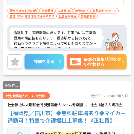
駅から徒歩10分以内
車通勤可
未経験OK
無資格OK
資格取得サポート
産休･育休･介護休暇取得実績あり
社会保険完備
交通費支給
看護助手・臨時職員の求人です。将来的には正職員
登用の可能性もあります！最寄駅から徒歩3分と、
通勤もラクラク♪病棟によって夜勤もありますが、
月の平均回数が0～2回と非常に少なく、プライベー
トを重視したい方にもおススメです！
最新の募集状況を問
詳細を見る
無料
い合わせる
募集停止
特別養護老人ホーム（特養）
更新日：2025年02月27日
社会福祉法人明和会特別養護老人ホーム寿楽園
社会福祉法人明和会
【福岡県／田川市】◆無料駐車場あり◆マイカー
通勤可！特養で介護福祉士募集！《正社員》
月収
20.8万円～20.8万円
程度 ※諸手当込