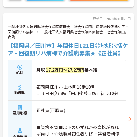
更新日：2026年01月23日
一般社団法人福岡県社会保険医療協会 社会保険田川病院地域包括ケア・
回復期リハ病棟
一般社団法人福岡県社会保険医療協会 社会保険田川
病院
【福岡県／田川市】年間休日121日◎地域包括ケ
ア・回復期リハ病棟で介護職募集★《正社員》
月収
17.2万円～27.2万円
基本給
給料
福岡県 田川市 上本町10番18号
勤務地
ＪＲ日田彦山線「田川後藤寺駅」徒歩10分
正社員(正職員)
雇用形態
■資格不問 ■以下のいずれかの資格があれ
ば尚可 ・介護職員初任者研修 ・実務者研修
応募要件