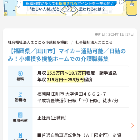
更新日：2024年11月27日
社会福祉法人まごころ小規模多機能
社会福祉法人まごころ
【福岡県／田川市】マイカー通勤可能／日勤の
み！小規模多機能ホームでの介護職募集
月収
15.5万円～18.7万円
程度 諸手当込
給料
年収
215万円～255万円
程度
福岡県 田川市 大字伊田４８６２-７
勤務地
平成筑豊鉄道伊田線「下伊田駅」徒歩7分
正社員(正職員)
雇用形態
■普通自動車運転免許（ＡＴ限定可） ※資