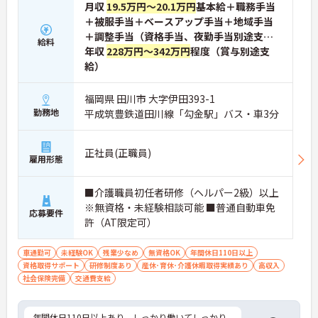
月収
19.5万円～20.1万円
基本給＋職務手当
＋被服手当＋ベースアップ手当＋地域手当
＋調整手当（資格手当、夜勤手当別途支
給料
給）
年収
228万円～342万円
程度（賞与別途支
給）
福岡県 田川市 大字伊田393-1
勤務地
平成筑豊鉄道田川線「勾金駅」バス・車3分
正社員(正職員)
雇用形態
■介護職員初任者研修（ヘルパー2級）以上
※無資格・未経験相談可能 ■普通自動車免
応募要件
許（AT限定可）
車通勤可
未経験OK
残業少なめ
無資格OK
年間休日110日以上
資格取得サポート
研修制度あり
産休･育休･介護休暇取得実績あり
高収入
社会保険完備
交通費支給
年間休日110日以上あり、しっかり働いてしっかり