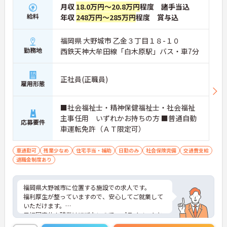
月収
18.0万円～20.8万円
程度 諸手当込
給料
年収
248万円～285万円
程度 賞与込
福岡県 大野城市 乙金３丁目１８-１０
勤務地
西鉄天神大牟田線「白木原駅」バス・車7分
正社員(正職員)
雇用形態
■社会福祉士・精神保健福祉士・社会福祉
主事任用 いずれかお持ちの方 ■普通自動
応募要件
車運転免許（ＡＴ限定可）
車通勤可
残業少なめ
住宅手当・補助
日勤のみ
社会保険完備
交通費支給
退職金制度あり
福岡県大野城市に位置する施設での求人です。
福利厚生が整っていますので、安心してご就業して
いただけます。
日祝固定休！残業はほぼないので、プライベートと
の予定が立てやすいです。