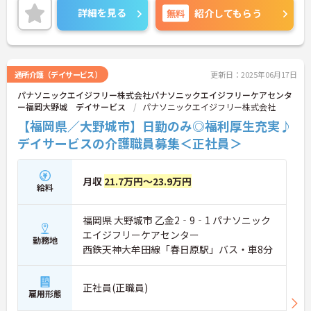
ご興味のある方は、お気軽にお問い合わせくださ
詳細を見る
無料
紹介してもらう
い。
通所介護（デイサービス）
更新日：2025年06月17日
パナソニックエイジフリー株式会社パナソニックエイジフリーケアセンタ
ー福岡大野城 デイサービス
パナソニックエイジフリー株式会社
【福岡県／大野城市】日勤のみ◎福利厚生充実♪
デイサービスの介護職員募集＜正社員＞
月収
21.7万円～23.9万円
給料
福岡県 大野城市 乙金2‐9‐1 パナソニック
エイジフリーケアセンター
勤務地
西鉄天神大牟田線「春日原駅」バス・車8分
正社員(正職員)
雇用形態