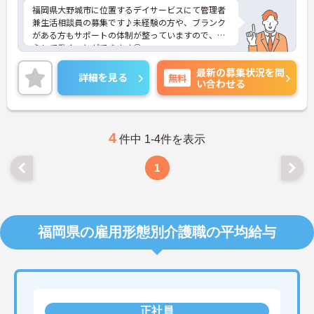
福岡県大野城市に位置するデイサービスにて管理者
兼生活相談員の募集です♪未経験の方や、ブランク
がある方もサポートの体制が整っていますので、安
心して働くことができます◎
土日がお休みのため、週末の予定も立てやすくメリ
最新の募集状況を問
ハリのある勤務が実現しいやすいです。
詳細を見る
無料
い合わせる
ご興味ある方には、面接のポイントなど、さらに詳
細をお話致しますのでお気軽にご相談ください。
4
件中 1-4件を表示
1
福岡県の雇用形態別介護職の平均給与
正社員