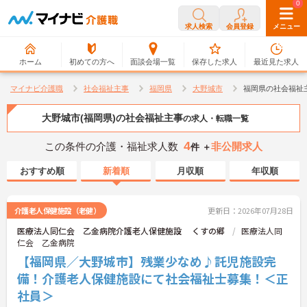
0
0
求人検索
会員登録
メニュー
ホーム
初めての方へ
面談会場一覧
保存した求人
最近見た求人
マイナビ介護職
社会福祉主事
福岡県
大野城市
福岡県の社会福祉
大野城市(福岡県)の社会福祉主事
の求人・転職一覧
4
この条件の介護・福祉求人数
非公開求人
件 ＋
おすすめ順
新着順
月収順
年収順
介護老人保健施設（老健）
更新日：2026年07月28日
医療法人同仁会 乙金病院介護老人保健施設 くすの郷
医療法人同
仁会 乙金病院
【福岡県／大野城市】残業少なめ♪託児施設完
備！介護老人保健施設にて社会福祉士募集！＜正
社員＞