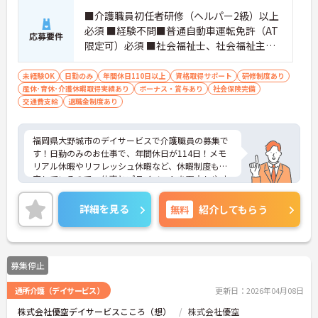
■介護職員初任者研修（ヘルパー2級）以上
必須 ■経験不問■普通自動車運転免許（AT
応募要件
限定可）必須 ■社会福祉士、社会福祉主事
任用資格あれば尚可
未経験OK
日勤のみ
年間休日110日以上
資格取得サポート
研修制度あり
産休･育休･介護休暇取得実績あり
ボーナス・賞与あり
社会保険完備
交通費支給
退職金制度あり
福岡県大野城市のデイサービスで介護職員の募集で
す！日勤のみのお仕事で、年間休日が114日！メモ
リアル休暇やリフレッシュ休暇など、休暇制度も充
実しているので、仕事とプライベートを両立しやす
い職場です♪また、福利厚生も充実しており、永年
勤続表彰制度や退職金制度があるので、安心して長
詳細を見る
無料
紹介してもらう
く働きやすい環境が整っています◎ご興味のある方
は、面接ポイントをお伝えしますので、お気軽にご
連絡ください。
募集停止
通所介護（デイサービス）
更新日：2026年04月08日
株式会社優空デイサービスこころ（想）
株式会社優空