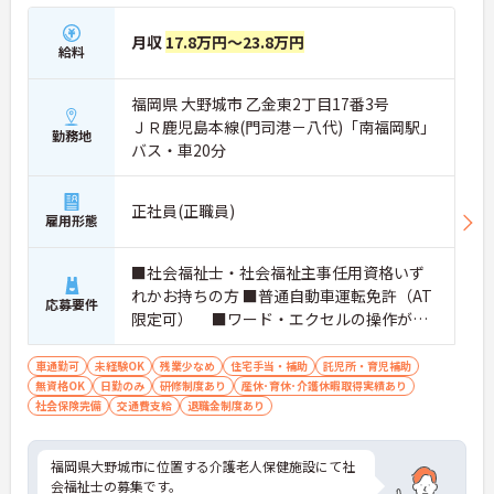
月収
17.8万円～23.8万円
給料
福岡県 大野城市 乙金東2丁目17番3号
ＪＲ鹿児島本線(門司港－八代)「南福岡駅」
勤務地
バス・車20分
正社員(正職員)
雇用形態
■社会福祉士・社会福祉主事任用資格いず
れかお持ちの方 ■普通自動車運転免許（AT
応募要件
限定可） ■ワード・エクセルの操作がで
きる方 ※実務経験のある方歓迎♪
車通勤可
未経験OK
残業少なめ
住宅手当・補助
託児所・育児補助
無資格OK
日勤のみ
研修制度あり
産休･育休･介護休暇取得実績あり
社会保険完備
交通費支給
退職金制度あり
福岡県大野城市に位置する介護老人保健施設にて社
会福祉士の募集です。