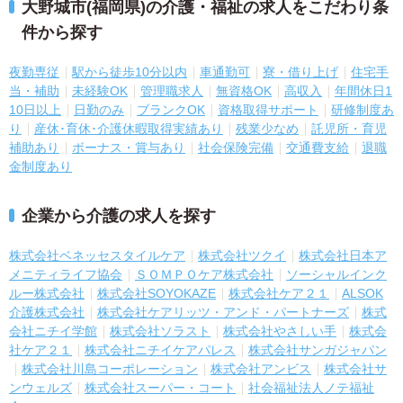
大野城市(福岡県)の介護・福祉の求人をこだわり条
件から探す
夜勤専従
駅から徒歩10分以内
車通勤可
寮・借り上げ
住宅手
当・補助
未経験OK
管理職求人
無資格OK
高収入
年間休日1
10日以上
日勤のみ
ブランクOK
資格取得サポート
研修制度あ
り
産休･育休･介護休暇取得実績あり
残業少なめ
託児所・育児
補助あり
ボーナス・賞与あり
社会保険完備
交通費支給
退職
金制度あり
企業から介護の求人を探す
株式会社ベネッセスタイルケア
株式会社ツクイ
株式会社日本ア
メニティライフ協会
ＳＯＭＰＯケア株式会社
ソーシャルインク
ルー株式会社
株式会社SOYOKAZE
株式会社ケア２１
ALSOK
介護株式会社
株式会社ケアリッツ・アンド・パートナーズ
株式
会社ニチイ学館
株式会社ソラスト
株式会社やさしい手
株式会
社ケア２１
株式会社ニチイケアパレス
株式会社サンガジャパン
株式会社川島コーポレーション
株式会社アンビス
株式会社サ
ンウェルズ
株式会社スーパー・コート
社会福祉法人ノテ福祉