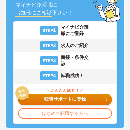
マイナビ介護職に
お気軽にご相談
下さい！
マイナビ介護
1
STEP
職にご登録
2
求人のご紹介
STEP
面接・条件交
3
STEP
渉
4
転職成功！
STEP
転職サポートに登録
はじめて転職する方へ