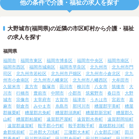
他の条件で介護・福祉の求人を探す
大野城市(福岡県)の近隣の市区町村から介護・福祉
の求人を探す
福岡県
福岡市
福岡市東区
福岡市博多区
福岡市中央区
福岡市南区
福岡市西区
福岡市城南区
福岡市早良区
北九州市
北九州市門
司区
北九州市若松区
北九州市戸畑区
北九州市小倉北区
北九
州市小倉南区
北九州市八幡東区
北九州市八幡西区
大牟田市
久留米市
直方市
飯塚市
田川市
柳川市
八女市
筑後市
大
川市
行橋市
豊前市
中間市
小郡市
筑紫野市
春日市
大野
城市
宗像市
太宰府市
古賀市
福津市
うきは市
宮若市
嘉
麻市
朝倉市
みやま市
糸島市
那珂川市
糟屋郡宇美町
糟屋
郡篠栗町
糟屋郡志免町
糟屋郡須惠町
糟屋郡新宮町
糟屋郡久
山町
糟屋郡粕屋町
遠賀郡芦屋町
遠賀郡水巻町
遠賀郡岡垣町
遠賀郡遠賀町
鞍手郡小竹町
鞍手郡鞍手町
嘉穂郡桂川町
朝
倉郡筑前町
三井郡大刀洗町
三潴郡大木町
八女郡広川町
田川
郡香春町
田川郡添田町
田川郡糸田町
田川郡川崎町
田川郡福