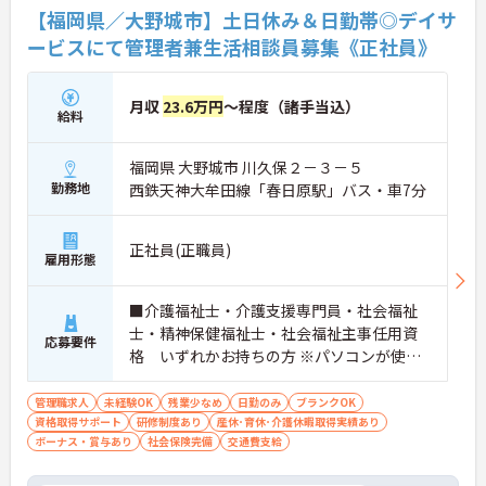
【福岡県／大野城市】土日休み＆日勤帯◎デイサ
ービスにて管理者兼生活相談員募集《正社員》
月収
23.6万円
～程度（諸手当込）
給料
福岡県 大野城市 川久保２－３－５
勤務地
西鉄天神大牟田線「春日原駅」バス・車7分
正社員(正職員)
雇用形態
■介護福祉士・介護支援専門員・社会福祉
士・精神保健福祉士・社会福祉主事任用資
応募要件
格 いずれかお持ちの方 ※パソコンが使え
る方（入力程度） ※管理者、生活相談員の
実務経験歓迎 ■普通自動車運転免許（AT限
管理職求人
未経験OK
残業少なめ
日勤のみ
ブランクOK
資格取得サポート
定可）
研修制度あり
産休･育休･介護休暇取得実績あり
ボーナス・賞与あり
社会保険完備
交通費支給