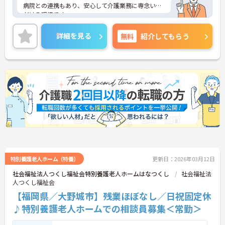
病院との連携もあり、安心して介護業務に専念いた
だける環境です。
託児所完備、残業少なめで働きやすい環境です！
ご興味ある方には、面接対策ポイントなど、さらに
詳細を見る
無料
紹介してもらう
詳細をお話しいたしますのでお気軽にご相談くださ
い！
特別養護老人ホーム（特養）
更新日：2026年03月12日
社会福祉法人つくし福祉会特別養護老人ホームはなつくし
社会福祉法
人つくし福祉会
【福岡県／大野城市】残業ほぼなし／日祝固定休
♪特別養護老人ホームでの相談員募集＜常勤＞