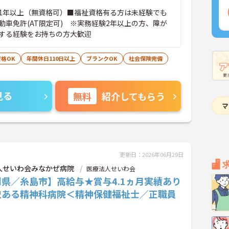
1年以上（無資格可）■福祉資格有る方は未経験でも
動車免許(AT限定可) ※実務経験2年以上の方、障が
する経験をお持ちの方大歓迎
格OK
年間休日110日以上
ブランクOK
社会保険完備
見る
無料
紹介してもらう
更新日：2026年06月29日
人せいわ会みなかぜ病院
医療法人せいわ会
県／糸島市】高給与★賞与4.1ヵ月実績あり
史ある精神科病院＜精神保健福祉士／正職員