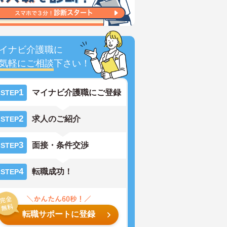
イナビ介護職に
気軽にご相談
下さい！
1
マイナビ介護職にご登録
STEP
2
求人のご紹介
STEP
3
面接・条件交渉
STEP
4
転職成功！
STEP
転職サポートに登録