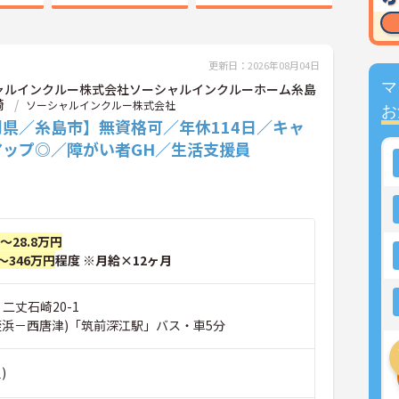
更新日：2026年08月04日
マ
ャルインクルー株式会社ソーシャルインクルーホーム糸島
崎
ソーシャルインクルー株式会社
お
岡県／糸島市】無資格可／年休114日／キャ
アップ◎／障がい者GH／生活支援員
円～28.8万円
～346万円
程度 ※月給×12ヶ月
 二丈石崎20-1
姪浜－西唐津)「筑前深江駅」バス・車5分
)