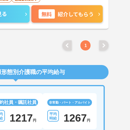
見る
無料
紹介してもらう
1
用形態別介護職の平均給与
約社員・嘱託社員
非常勤・パート・アルバイト
1217
1267
円
円