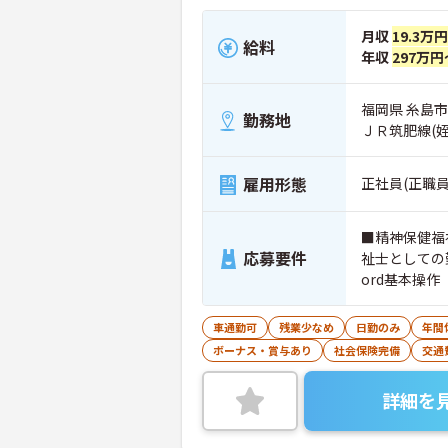
月収
19.3万
給料
年収
297万円
福岡県 糸島市 
勤務地
ＪＲ筑肥線(
雇用形態
正社員(正職員
■精神保健福
応募要件
祉士としての勤
ord基本操作
車通勤可
残業少なめ
日勤のみ
年間
ボーナス・賞与あり
社会保険完備
交通
詳細を