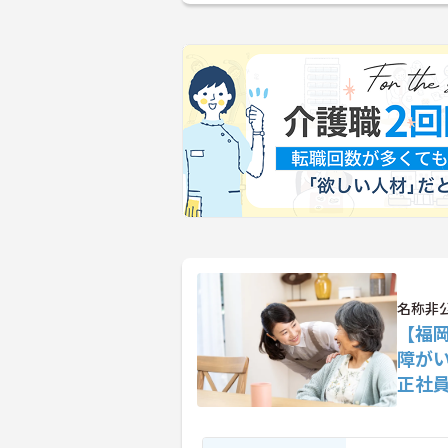
名称非
【福岡
障が
正社