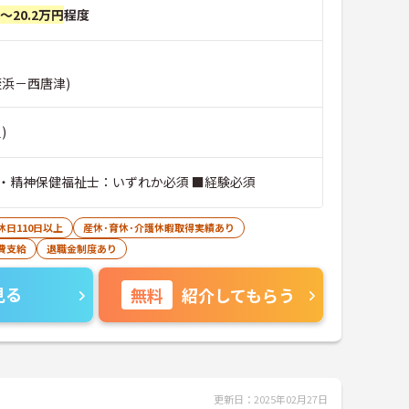
円～20.2万円
程度
姪浜－西唐津)
)
・精神保健福祉士：いずれか必須 ■経験必須
休日110日以上
産休･育休･介護休暇取得実績あり
費支給
退職金制度あり
見る
無料
紹介してもらう
更新日：2025年02月27日