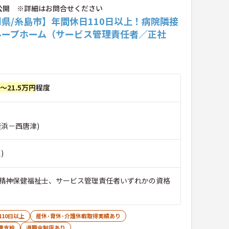
公開 ※詳細はお問合せください
県/糸島市】年間休日110日以上！病院隣接
ループホーム（サービス管理責任者／正社
円～21.5万円
程度
姪浜－西唐津)
)
精神保健福祉士、サービス管理責任者いずれかの資格
110日以上
産休･育休･介護休暇取得実績あり
費支給
退職金制度あり