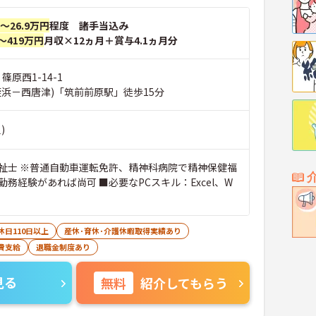
円～26.9万円
程度 諸手当込み
～419万円
月収×12ヵ月＋賞与4.1ヵ月分
篠原西1-14-1
姪浜－西唐津)「筑前前原駅」徒歩15分
)
祉士 ※普通自動車運転免許、精神科病院で精神保健福
務経験があれば尚可 ■必要なPCスキル：Excel、W
休日110日以上
産休･育休･介護休暇取得実績あり
費支給
退職金制度あり
見る
無料
紹介してもらう