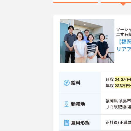
ソーシ
二丈石
【福
リア
月収
24.0万
給料
年収
288万円
福岡県 糸島市
勤務地
ＪＲ筑肥線(
雇用形態
正社員(正職員