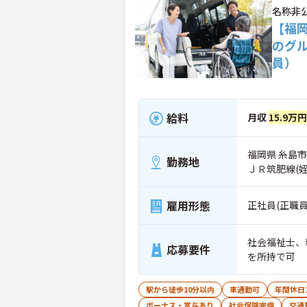
名称非
【福岡
のグ
員）
給料
月収
15.9万
福岡県 糸島市
勤務地
ＪＲ筑肥線(
雇用形態
正社員(正職員
社会福祉士、
応募要件
を所持で可
駅から徒歩10分以内
車通勤可
年間休日
ボーナス・賞与あり
社会保険完備
交通