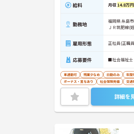
給料
月収
14.8万
福岡県 糸島市
勤務地
ＪＲ筑肥線(
雇用形態
正社員(正職員
応募要件
■社会福祉士
車通勤可
残業少なめ
日勤のみ
年間
ボーナス・賞与あり
社会保険完備
交通
詳細を