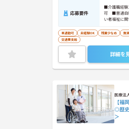
■介護職経験
応募要件
可 ■普通自
い者福祉に関
車通勤可
未経験OK
残業少なめ
無資
交通費支給
詳細を
医療法
【福岡
◎歴
＞