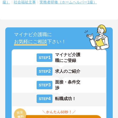
級）
社会福祉主事
実務者研修（ホームヘルパー1級）
マイナビ介護職に
お気軽にご相談
下さい！
マイナビ介護
1
STEP
職にご登録
2
求人のご紹介
STEP
面接・条件交
3
STEP
渉
4
転職成功！
STEP