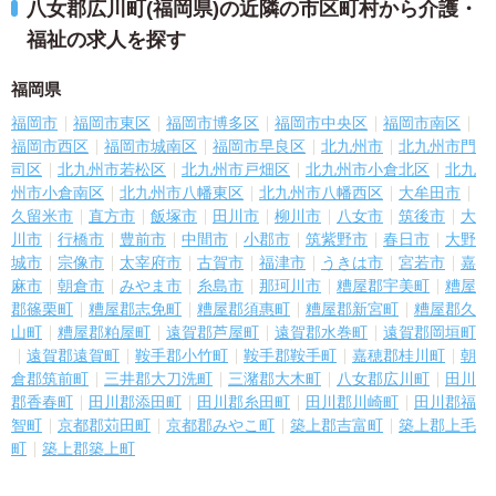
八女郡広川町(福岡県)の近隣の市区町村から介護・
福祉の求人を探す
福岡県
福岡市
福岡市東区
福岡市博多区
福岡市中央区
福岡市南区
福岡市西区
福岡市城南区
福岡市早良区
北九州市
北九州市門
司区
北九州市若松区
北九州市戸畑区
北九州市小倉北区
北九
州市小倉南区
北九州市八幡東区
北九州市八幡西区
大牟田市
久留米市
直方市
飯塚市
田川市
柳川市
八女市
筑後市
大
川市
行橋市
豊前市
中間市
小郡市
筑紫野市
春日市
大野
城市
宗像市
太宰府市
古賀市
福津市
うきは市
宮若市
嘉
麻市
朝倉市
みやま市
糸島市
那珂川市
糟屋郡宇美町
糟屋
郡篠栗町
糟屋郡志免町
糟屋郡須惠町
糟屋郡新宮町
糟屋郡久
山町
糟屋郡粕屋町
遠賀郡芦屋町
遠賀郡水巻町
遠賀郡岡垣町
遠賀郡遠賀町
鞍手郡小竹町
鞍手郡鞍手町
嘉穂郡桂川町
朝
倉郡筑前町
三井郡大刀洗町
三潴郡大木町
八女郡広川町
田川
郡香春町
田川郡添田町
田川郡糸田町
田川郡川崎町
田川郡福
智町
京都郡苅田町
京都郡みやこ町
築上郡吉富町
築上郡上毛
町
築上郡築上町