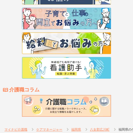
介護職コラム
マイナビ介護職
ケアマネージャー
福岡県
八女郡広川町
福岡県の