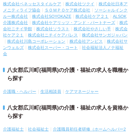
株式会社ベネッセスタイルケア
株式会社ツクイ
株式会社日本ア
メニティライフ協会
ＳＯＭＰＯケア株式会社
ソーシャルインク
ルー株式会社
株式会社SOYOKAZE
株式会社ケア２１
ALSOK
介護株式会社
株式会社ケアリッツ・アンド・パートナーズ
株式
会社ニチイ学館
株式会社ソラスト
株式会社やさしい手
株式会
社ケア２１
株式会社ニチイケアパレス
株式会社サンガジャパン
株式会社川島コーポレーション
株式会社アンビス
株式会社サ
ンウェルズ
株式会社スーパー・コート
社会福祉法人ノテ福祉
会
八女郡広川町(福岡県)の介護・福祉の求人を職種か
ら探す
介護職・ヘルパー
生活相談員
ケアマネージャー
八女郡広川町(福岡県)の介護・福祉の求人を資格か
ら探す
介護福祉士
社会福祉士
介護職員初任者研修（ホームヘルパー2