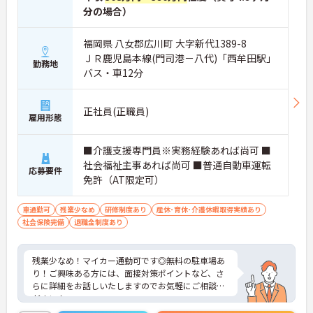
分の場合）
福岡県 八女郡広川町 大字新代1389-8
ＪＲ鹿児島本線(門司港－八代)「西牟田駅」
勤務地
バス・車12分
正社員(正職員)
雇用形態
■介護支援専門員※実務経験あれば尚可 ■
社会福祉主事あれば尚可 ■普通自動車運転
応募要件
免許（AT限定可）
車通勤可
残業少なめ
研修制度あり
産休･育休･介護休暇取得実績あり
社会保険完備
退職金制度あり
残業少なめ！マイカー通勤可です◎無料の駐車場あ
り！ご興味ある方には、面接対策ポイントなど、さ
らに詳細をお話しいたしますのでお気軽にご相談く
ださい！