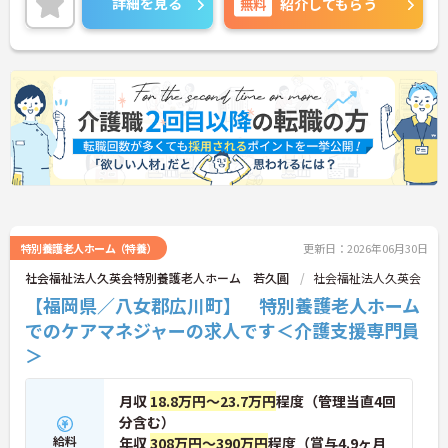
詳細を見る
無料
紹介してもらう
特別養護老人ホーム（特養）
更新日：2026年06月30日
社会福祉法人久英会特別養護老人ホーム 若久圓
社会福祉法人久英会
【福岡県／八女郡広川町】 特別養護老人ホーム
でのケアマネジャーの求人です＜介護支援専門員
＞
月収
18.8万円～23.7万円
程度（管理当直4回
分含む）
給料
年収
308万円～390万円
程度（賞与4.9ヶ月