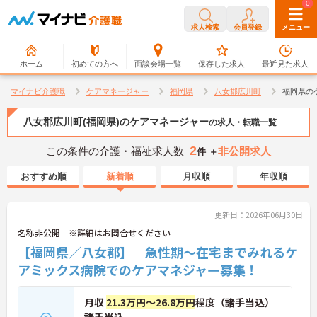
0
0
求人検索
会員登録
メニュー
ホーム
初めての方へ
面談会場一覧
保存した求人
最近見た求人
マイナビ介護職
ケアマネージャー
福岡県
八女郡広川町
福岡県の
八女郡広川町(福岡県)のケアマネージャー
の求人・転職一覧
2
この条件の介護・福祉求人数
非公開求人
件 ＋
おすすめ順
新着順
月収順
年収順
更新日：2026年06月30日
名称非公開 ※詳細はお問合せください
【福岡県／八女郡】 急性期～在宅までみれるケ
アミックス病院でのケアマネジャー募集！
月収
21.3万円～26.8万円
程度（諸手当込）