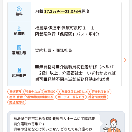
月収
17.3万円～21.3万円
程度
給料
福島県 伊達市 保原町泉町１－１
勤務地
阿武隈急行「保原駅」バス・車4分
契約社員・嘱託社員
雇用形態
■無資格可■介護職員初任者研修（ヘルパ
ー2級）以上、介護福祉士 いずれかあれば
応募要件
尚可■経験不問※当該業務経験あれば尚可
■普通自動車運転免許あれば尚可（ＡＴ限
定可）
車通勤可
残業少なめ
無資格OK
年間休日110日以上
研修制度あり
産休･育休･介護休暇取得実績あり
ボーナス・賞与あり
社会保険完備
交通費支給
福島県伊達市にある特別養護老人ホームにて臨時職
員介護職の募集です！
資格や経験などは問いません!どなたでも介護のお仕