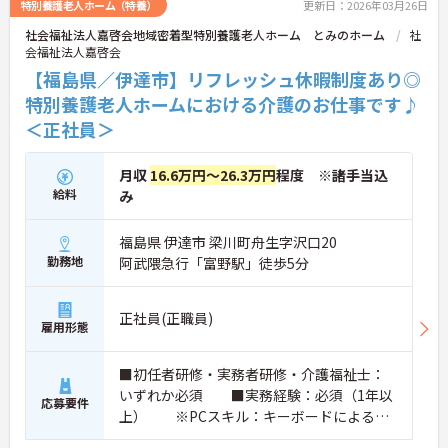
特別養護老人ホーム（特養）
更新日：2026年03月26日
社会福祉法人嘉啓会地域密着型特別養護老人ホーム とみのホーム
社
会福祉法人嘉啓会
【福島県／伊達市】リフレッシュ休暇制度あり◎
特別養護老人ホームにおける介護のお仕事です♪
＜正社員＞
月収
16.6万円～26.3万円
程度 ※諸手当込
給料
み
福島県 伊達市 梁川町舟生字沢口20
勤務地
阿武隈急行「富野駅」徒歩5分
正社員(正職員)
雇用形態
■初任者研修・実務者研修・介護福祉士：
いずれか必須 ■実務経験：必須（1年以
応募要件
上） ※PCスキル：キーボードによる文
字入力やマウス操作などの基本操作程度