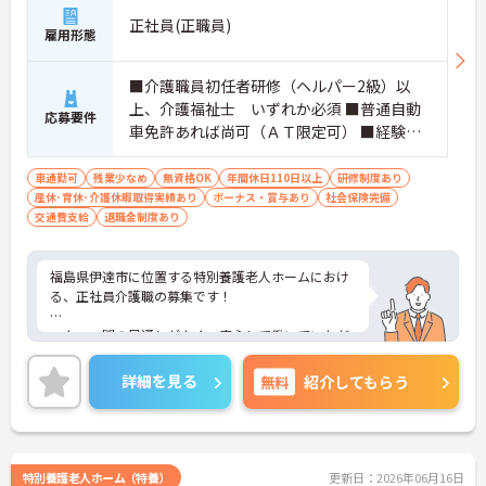
正社員(正職員)
雇用形態
■介護職員初任者研修（ヘルパー2級）以
上、介護福祉士 いずれか必須 ■普通自動
応募要件
車免許あれば尚可（ＡＴ限定可） ■経験必
須※当該業務
車通勤可
残業少なめ
無資格OK
年間休日110日以上
研修制度あり
産休･育休･介護休暇取得実績あり
ボーナス・賞与あり
社会保険完備
交通費支給
退職金制度あり
福島県伊達市に位置する特別養護老人ホームにおけ
る、正社員介護職の募集です！
スタッフ間の風通しがよく、安心して働いていただ
けます♪
詳細を見る
無料
紹介してもらう
ご興味ある方には、面接対策ポイントなど、さらに
詳細をお話しいたしますのでお気軽にご相談くださ
い。
特別養護老人ホーム（特養）
更新日：2026年06月16日