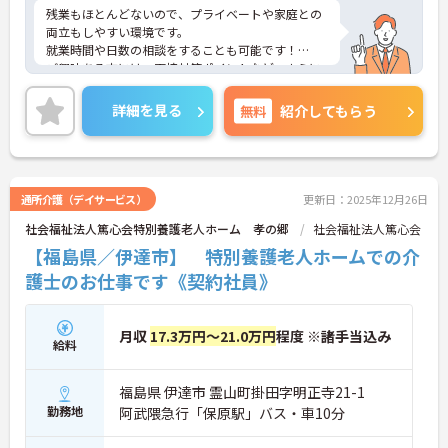
残業もほとんどないので、プライベートや家庭との
両立もしやすい環境です。
就業時間や日数の相談をすることも可能です！
ご興味ある方には、面接対策ポイントなど、さらに
詳細をお話しいたしますのでお気軽にご相談くださ
い！
詳細を見る
無料
紹介してもらう
通所介護（デイサービス）
更新日：2025年12月26日
社会福祉法人篤心会特別養護老人ホーム 孝の郷
社会福祉法人篤心会
【福島県／伊達市】 特別養護老人ホームでの介
護士のお仕事です《契約社員》
月収
17.3万円～21.0万円
程度 ※諸手当込み
給料
福島県 伊達市 霊山町掛田字明正寺21-1
勤務地
阿武隈急行「保原駅」バス・車10分