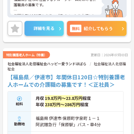
護職員の募集です。
年間休日は120日もあり、プライベートを大切にし
ながらご勤務いただけます。また、育児休業・介護
休業・看護休暇の取得実績があり、ライフステージ
詳細を見る
無料
紹介してもらう
が変化しても安心してお勤めいただける環境です。
ご興味のある方には、面接対策ポイントなど、さら
に詳細をご案内しますのでお気軽にご相談くださ
い！
特別養護老人ホーム（特養）
更新日：2026年07月03日
社会福祉法人北信福祉会ハッピー愛ランドほばら
社会福祉法人北信福
祉会
【福島県／伊達市】年間休日120日☆特別養護老
人ホームでの介護職の募集です！＜正社員＞
月収
19.8万円～23.8万円
程度
給料
年収
238万円～286万円
程度
福島県 伊達市 保原町字泉町１－１
勤務地
阿武隈急行「保原駅」バス・車4分