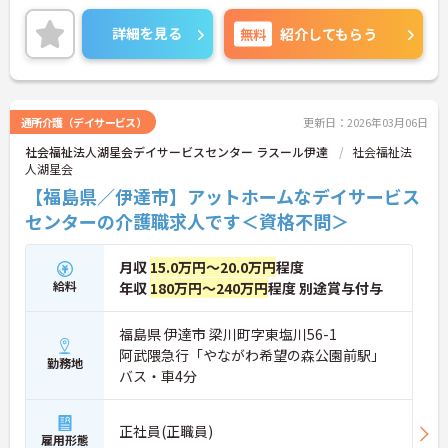
を続けたい方におすすめです。
ご興味のある方は、ご面接のポイントをお伝えしま
詳細を見る
無料
紹介してもらう
すので、お気軽にお問い合わせください。
通所介護（デイサービス）
更新日：2026年03月06日
社会福祉法人湖星会デイサービスセンター ラスール伊達
社会福祉法
人湖星会
【福島県／伊達市】アットホームなデイサービス
センターの介護職求人です＜資格不問＞
月収
15.0万円～20.0万円
程度
給料
年収
180万円～240万円
程度 別途賞与付与
福島県 伊達市 梁川町字東塩川56-1
阿武隈急行「やながわ希望の森公園前駅」
勤務地
バス・車4分
正社員(正職員)
雇用形態