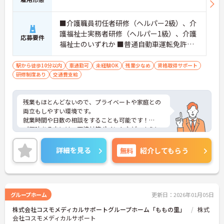
■介護職員初任者研修（ヘルパー2級）、介
護福祉士実務者研修（ヘルパー1級）、介護
応募要件
福祉士のいずれか ■普通自動車運転免許（A
T車限定可） ■介護職の経験があると尚
可 ※未経験談可
駅から徒歩10分以内
車通勤可
未経験OK
残業少なめ
資格取得サポート
研修制度あり
交通費支給
残業もほとんどないので、プライベートや家庭との
両立もしやすい環境です。
就業時間や日数の相談をすることも可能です！
ご興味ある方には、面接対策ポイントなど、さらに
詳細をお話しいたしますのでお気軽にご相談くださ
い！
詳細を見る
無料
紹介してもらう
グループホーム
更新日：2026年01月05日
株式会社コスモメディカルサポートグループホーム「ももの里」
株式
会社コスモメディカルサポート