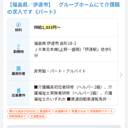
【福島県／伊達市】 グループホームにて介護職
の求人です《パート》
時給
1,033円
～
給料
福島県 伊達市 沓形18-2
ＪＲ東北本線(上野－盛岡)「伊達駅」徒歩5
勤務地
分
非常勤・パート・アルバイト
雇用形態
■介護職員初任者研修（ヘルパー2級）、介
護福祉士実務者研修（ヘルパー1級）、介護
応募要件
福祉士のいずれか ■普通自動車運転免許（A
T車限定可） ■介護職の経験があると尚
可 ※未経験談可
駅から徒歩10分以内
車通勤可
未経験OK
残業少なめ
資格取得サポート
研修制度あり
交通費支給