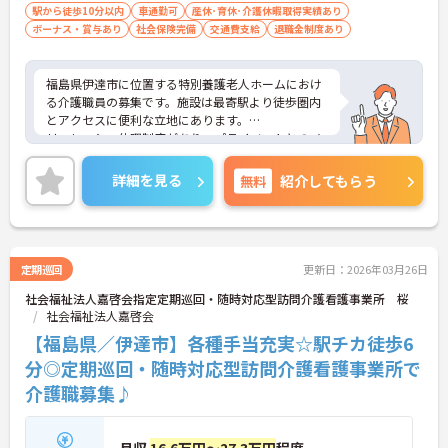
■普通自動車運転免許：必須
駅から徒歩10分以内
車通勤可
産休･育休･介護休暇取得実績あり
ボーナス・賞与あり
社会保険完備
交通費支給
退職金制度あり
福島県伊達市に位置する特別養護老人ホームにおけ
る介護職員の募集です。施設は最寄駅より徒歩圏内
とアクセスに便利な立地にあります。
リフレッシュ休暇制度があり、プライベートとのメ
リハリのある働き方が可能です。ご利用者に寄り添
って、その方に合わせた介護サービスの提供を行っ
詳細を見る
無料
紹介してもらう
ていただける方を募集しています。
ご興味のある方には、面接対策ポイントなど、さら
に詳細をご案内しますのでお気軽にご相談くださ
い！
定期巡回
更新日：2026年03月26日
社会福祉法人嘉啓会指定定期巡回・随時対応型訪問介護看護事業所 桜
社会福祉法人嘉啓会
【福島県／伊達市】各種手当充実☆駅チカ徒歩6
分◎定期巡回・随時対応型訪問介護看護事業所で
介護職募集♪