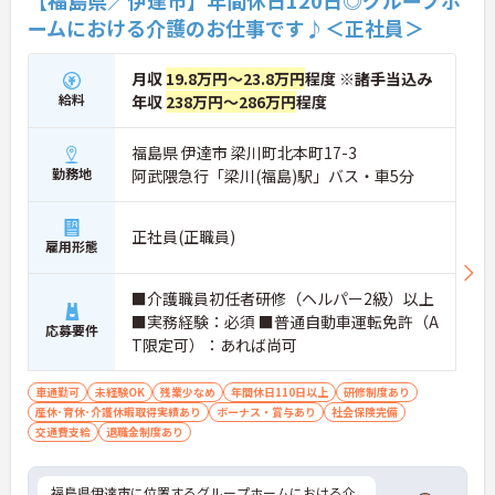
【福島県／伊達市】年間休日120日◎グループホ
ームにおける介護のお仕事です♪＜正社員＞
月収
19.8万円～23.8万円
程度 ※諸手当込み
給料
年収
238万円～286万円
程度
福島県 伊達市 梁川町北本町17-3
勤務地
阿武隈急行「梁川(福島)駅」バス・車5分
正社員(正職員)
雇用形態
■介護職員初任者研修（ヘルパー2級）以上
■実務経験：必須 ■普通自動車運転免許（A
応募要件
T限定可）：あれば尚可
車通勤可
未経験OK
残業少なめ
年間休日110日以上
研修制度あり
産休･育休･介護休暇取得実績あり
ボーナス・賞与あり
社会保険完備
交通費支給
退職金制度あり
福島県伊達市に位置するグループホームにおける介