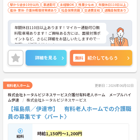
駅から徒歩10分以内
車通勤可
未経験OK
残業少なめ
年間休日110日以上
産休･育休･介護休暇取得実績あり
社会保険完備
交通費支給
退職金制度あり
年間休日110日以上あります！マイカー通勤可◎無
料駐車場あります！ご興味ある方には、面接対策ポ
イントなど、さらに詳細をお話しいたしますのでお
気軽にご相談ください！
詳細を見る
無料
紹介してもらう
有料老人ホーム
更新日：2026年06月02日
株式会社トータルビジネスサービス介護付有料老人ホーム メープルハイ
ム伊達
株式会社トータルビジネスサービス
【福島県／伊達市】 有料老人ホームでの介護職
員の募集です〈パート〉
時給
1,150円～1,200円
給料