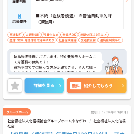
雇用形態
■不問（経験者優遇） ※普通自動車免許
応募要件
（通勤用）
車通勤可
未経験OK
残業少なめ
無資格OK
年間休日110日以上
産休･育休･介護休暇取得実績あり
社会保険完備
交通費支給
退職金制度あり
福島県伊達市にございます、特別養護老人ホームに
て介護職の募集です！
資格不問です◎様々な方が活躍できる、そんな職場
になります。介護福祉士の資格を取得するためにサ
ポート体制も整っております。
年間休日110日以上に加え、残業も少ないので、ワ
詳細を見る
無料
紹介してもらう
ークライフバランスの重視した働き方ができます。
スタッフの仲も良く、アットホームな雰囲気が自慢
です。
ご興味ある方には、面接対策ポイントなど、詳細を
お話しいたしますのでお気軽にご相談ください。
グループホーム
更新日：2026年07月03日
社会福祉法人北信福祉会グループホームやながわ
社会福祉法人北信福
祉会