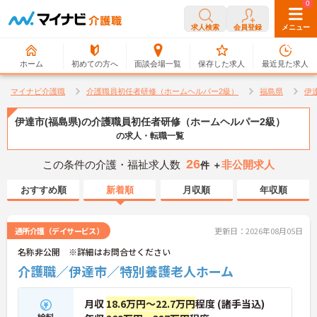
0
0
求人検索
会員登録
メニュー
ホーム
初めての方へ
面談会場一覧
保存した求人
最近見た求人
マイナビ介護職
介護職員初任者研修（ホームヘルパー2級）
福島県
伊
伊達市(福島県)の介護職員初任者研修（ホームヘルパー2級）
の求人・転職一覧
26
この条件の介護・福祉求人数
非公開求人
件 ＋
おすすめ順
新着順
月収順
年収順
通所介護（デイサービス）
更新日：2026年08月05日
名称非公開 ※詳細はお問合せください
介護職／伊達市／特別養護老人ホーム
月収
18.6万円～22.7万円
程度 (諸手当込)
給料