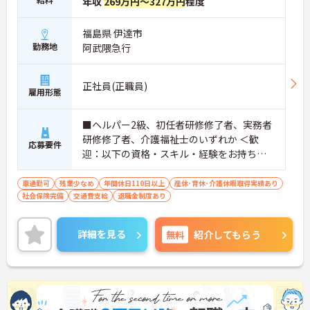
年収
269万円～327万円
程度
福島県 伊達市
勤務地
阿武隈急行
正社員(正職員)
雇用形態
■ヘルパー2級、初任者研修修了者、実務者
研修修了者、介護福祉士のいずれか ＜歓
応募要件
迎：以下の資格・スキル・経験をお持ちの
方＞ ■施設での経験あれば尚可
車通勤可
残業少なめ
年間休日110日以上
産休･育休･介護休暇取得実績あり
社会保険完備
交通費支給
退職金制度あり
詳細を見る
無料
紹介してもらう