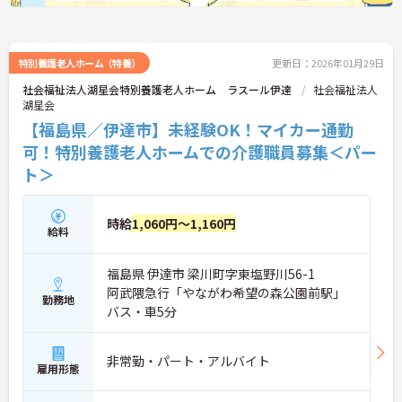
特別養護老人ホーム（特養）
更新日：2026年01月29日
社会福祉法人湖星会特別養護老人ホーム ラスール伊達
社会福祉法人
湖星会
【福島県／伊達市】未経験OK！マイカー通勤
可！特別養護老人ホームでの介護職員募集＜パー
ト＞
時給
1,060円～1,160円
給料
福島県 伊達市 梁川町字東塩野川56-1
阿武隈急行「やながわ希望の森公園前駅」
勤務地
バス・車5分
非常勤・パート・アルバイト
雇用形態