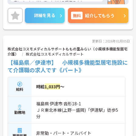
事にチャレンジしていただける環境です♪
ご興味がある方は是非一度マイナビまでお問合せ下
さい。更に詳細などお伝えします。
詳細を見る
無料
紹介してもらう
更新日：2026年01月05日
株式会社コスモメディカルサポートももの里みらい（小規模多機能型居宅
介護）
株式会社コスモメディカルサポート
【福島県／伊達市】 小規模多機能型居宅施設に
て介護職の求人です《パート》
時給
1,033円
～
給料
福島県 伊達市 沓形18-1
ＪＲ東北本線(上野－盛岡)「伊達駅」徒歩5
勤務地
分
非常勤・パート・アルバイト
雇用形態