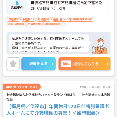
■資格不問 ■経験不問 ■普通自動車運転免
応募要件
許（AT限定可）必須
車通勤可
未経験OK
無資格OK
産休･育休･介護休暇取得実績あり
社会保険完備
交通費支給
退職金制度あり
福島県伊達市に位置する、特別養護老人ホームでの
介護職員の募集です。
経験・資格が不問なので、介護のお仕事に興味があ
るけど経験がない方におすすめです。
また資格取得支援制度があるので、働きながらスキ
ルアップも目指せます。
詳細を見る
無料
紹介してもらう
さらに、マイカー通勤ができて駐車場も完備されて
いるので、通勤もらくらくできます。
ご興味のある方は、面接ポイントをお伝えしますの
でお気軽にご連絡ください。
通所介護（デイサービス）
更新日：2026年01月29日
社会福祉法人北信福祉会ハッピー愛ランドほばら
社会福祉法人北信福
祉会
【福島県／伊達市】年間休日120日◎特別養護老
人ホームにて介護職員の募集！＜臨時職員＞