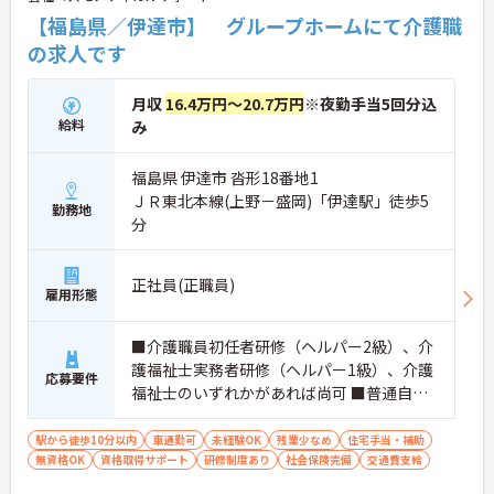
【福島県／伊達市】 グループホームにて介護職
の求人です
月収
16.4万円～20.7万円
※夜勤手当5回分込
給料
み
福島県 伊達市 沓形18番地1
ＪＲ東北本線(上野－盛岡)「伊達駅」徒歩5
勤務地
分
正社員(正職員)
雇用形態
■介護職員初任者研修（ヘルパー2級）、介
護福祉士実務者研修（ヘルパー1級）、介護
応募要件
福祉士のいずれかがあれば尚可 ■普通自動
車運転免許（AT車限定可） ■介護職の経験
があると尚可 ※未経験、無資格相談可
駅から徒歩10分以内
車通勤可
未経験OK
残業少なめ
住宅手当・補助
無資格OK
資格取得サポート
研修制度あり
社会保険完備
交通費支給