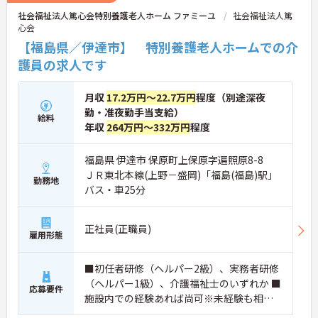
社会福祉法人篤心会特別養護老人ホーム ファミーユ
社会福祉法人篤
心会
【福島県／伊達市】 特別養護老人ホームでの介
護員の求人です
月収
17.2万円～22.7万円
程度（別途深夜
勤・准夜勤手当支給）
給料
年収
264万円～332万円
程度
福島県 伊達市 保原町上保原字遍照原8-8
ＪＲ東北本線(上野－盛岡)「福島(福島)駅」
勤務地
バス・車25分
正社員(正職員)
雇用形態
■初任者研修（ヘルパー2級）、実務者研修
（ヘルパー1級）、介護福祉士のいずれか ■
応募要件
施設内での経験あれば尚可※未経験も相談
可