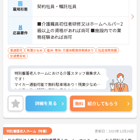
契約社員・嘱託社員
雇用形態
■介護職員初任者研修又はホームヘルパー2
級以上の資格があれば尚可 ■施設内での業
応募要件
務経験あれば尚可
車通勤可
残業少なめ
産休･育休･介護休暇取得実績あり
社会保険完備
交通費支給
特別養護老人ホームにおける介護スタッフ募集求人
です！
マイカー通勤可能で無料駐車場あり！残業少なめ！
お仕事の後の時間も有効に使えます！
ご興味ある方には、面接対策ポイントなど、さらに
詳細をお話しいたしますのでお気軽にご相談くださ
詳細を見る
無料
紹介してもらう
い！
特別養護老人ホーム（特養）
更新日：2025年12月26日