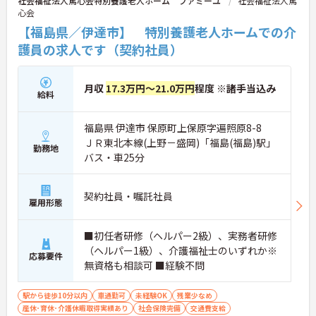
社会福祉法人篤心会特別養護老人ホーム ファミーユ
社会福祉法人篤
心会
【福島県／伊達市】 特別養護老人ホームでの介
護員の求人です（契約社員）
月収
17.3万円～21.0万円
程度 ※諸手当込み
給料
福島県 伊達市 保原町上保原字遍照原8-8
ＪＲ東北本線(上野－盛岡)「福島(福島)駅」
勤務地
バス・車25分
契約社員・嘱託社員
雇用形態
■初任者研修（ヘルパー2級）、実務者研修
（ヘルパー1級）、介護福祉士のいずれか※
応募要件
無資格も相談可 ■経験不問
駅から徒歩10分以内
車通勤可
未経験OK
残業少なめ
産休･育休･介護休暇取得実績あり
社会保険完備
交通費支給