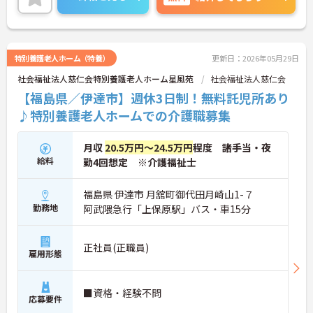
特別養護老人ホーム（特養）
更新日：2026年05月29日
社会福祉法人慈仁会特別養護老人ホーム星風苑
社会福祉法人慈仁会
【福島県／伊達市】週休3日制！無料託児所あり
♪特別養護老人ホームでの介護職募集
月収
20.5万円～24.5万円
程度 諸手当・夜
給料
勤4回想定 ※介護福祉士
福島県 伊達市 月舘町御代田月崎山1-７
勤務地
阿武隈急行「上保原駅」バス・車15分
正社員(正職員)
雇用形態
■資格・経験不問
応募要件