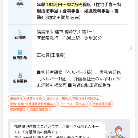
給料
年収
298万円～387万円
程度（住宅手当＋特
別技術手当＋食事手当＋処遇改善手当＋夜
勤4回想定＋賞与 込み）
福島県 伊達市 箱崎字川端1－1
勤務地
阿武隈急行「向瀬上駅」徒歩20分
正社員(正職員)
雇用形態
■初任者研修（ヘルパー2級）、実務者研修
（ヘルパー1級）、介護福祉士のいずれか※
応募要件
未経験も相談可 ■普通自動車運転免許
車通勤可
残業少なめ
住宅手当・補助
年間休日110日以上
産休･育休･介護休暇取得実績あり
ボーナス・賞与あり
社会保険完備
交通費支給
退職金制度あり
福島県伊達市にございます、介護付き有料老人ホー
ムにて介護職員の募集です！
マイカー通勤OKなので、通勤も楽々です♪