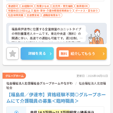
車通勤可
未経験OK
残業少なめ
託児所・育児補助
無資格OK
年間休日110日以上
産休･育休･介護休暇取得実績あり
ボーナス・賞与あり
社会保険完備
交通費支給
退職金制度あり
福島県伊達市に位置する全室個室のユニットタイプ
の特別養護老人ホームです。東北中央道（無料）の
開通に伴い、高速での通勤も可能です。週3日制、年
間休日は160日以上あり、メリハリのある勤務が可
能です。保育料無料の託児所もあり、子育て中の方
も安心です。ご興味のある方には、面接対策ポイン
詳細を見る
無料
紹介してもらう
トなど、さらに詳細をお話しいたしますのでお気軽
にご相談ください！
グループホーム
更新日：2026年04月01日
社会福祉法人北信福祉会グループホームやながわ
社会福祉法人北信福
祉会
【福島県／伊達市】資格経験不問◎グループホー
ムにて介護職員の募集＜臨時職員＞
月収
16.5万円～21.5万円
程度※諸手当込