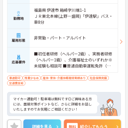
福島県 伊達市 箱崎字川端1-1
ＪＲ東北本線(上野－盛岡)「伊達駅」バス・
勤務地
車8分
非常勤・パート・アルバイト
雇用形態
■初任者研修（ヘルパー2級）、実務者研修
（ヘルパー1級）、介護福祉士のいずれか※
応募要件
未経験も相談可 ■普通自動車運転免許（通
勤の為）
車通勤可
残業少なめ
産休･育休･介護休暇取得実績あり
社会保険完備
交通費支給
マイカー通勤可！駐車場は無料です◎ご興味ある方
には、面接対策ポイントなど、さらに詳細をお話し
いたしますのでお気軽にご相談ください！
詳細を見る
無料
紹介してもらう