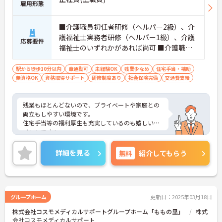
雇用形態
■介護職員初任者研修（ヘルパー2級）、介
護福祉士実務者研修（ヘルパー1級）、介護
応募要件
福祉士のいずれかがあれば尚可 ■介護職の
経験があると尚可 ※未経験、無資格相談可
駅から徒歩10分以内
車通勤可
未経験OK
残業少なめ
住宅手当・補助
無資格OK
資格取得サポート
研修制度あり
社会保険完備
交通費支給
残業もほとんどないので、プライベートや家庭との
両立もしやすい環境です。
住宅手当等の福利厚生も充実しているのも嬉しいポ
イントです！
ご興味ある方には、面接対策ポイントなど、さらに
詳細をお話しいたしますのでお気軽にご相談くださ
詳細を見る
無料
紹介してもらう
い！
グループホーム
更新日：2025年03月18日
株式会社コスモメディカルサポートグループホーム「ももの里」
株式
会社コスモメディカルサポート