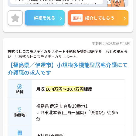
また、住宅手当の支給含め、各種手当も充実してお
りますので、長期的な就業をしやすい環境です。
ご興味のある方は、マイナビ介護職までお問い合わ
詳細を見る
無料
紹介してもらう
せください。
更新日：2025年03月18日
株式会社コスモメディカルサポート小規模多機能型居宅介 ももの里みら
い
株式会社コスモメディカルサポート
【福島県／伊達市】小規模多機能型居宅介護にて
介護職の求人です
月収
16.4万円～20.7万円
程度
給料
福島県 伊達市 沓形18番地1
ＪＲ東北本線(上野－盛岡)「伊達駅」徒歩5
勤務地
分
正社員(正職員)