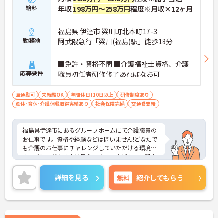
給料
年収
198万円～258万円
程度※月収×12ヶ月
福島県 伊達市 梁川町北本町17-3
勤務地
阿武隈急行「梁川(福島)駅」徒歩18分
■免許・資格不問 ■介護福祉士資格、介護
応募要件
職員初任者研修修了あればなお可
車通勤可
未経験OK
年間休日110日以上
研修制度あり
産休･育休･介護休暇取得実績あり
社会保険完備
交通費支給
福島県伊達市にあるグループホームにて介護職員の
お仕事です。資格や経験などは問いません!どなたで
も介護のお仕事にチャレンジしていただける環境で
す。ご興味がある方は是非一度マイナビまでお問合
せ下さい。更に詳細などお伝えします。
詳細を見る
無料
紹介してもらう