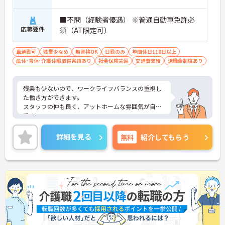
■不問（経験者優遇） ※普通自動車免許必
応募要件
須（AT限定可）
車通勤可
残業少なめ
無資格OK
日勤のみ
年間休日110日以上
産休･育休･介護休暇取得実績あり
社会保険完備
交通費支給
退職金制度あり
残業も少ないので、ワークライフバランスの重視し
た働き方ができます。
スタッフの仲も良く、アットホームな雰囲気が自慢
です。
ご興味ある方には、面接対策ポイントなど、詳細を
お話しいたしますのでお気軽にご相談ください。
詳細を見る
無料
紹介してもらう