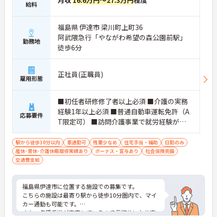
月収
16.6万円～27.3万円
程度
給料
福島県 伊達市 梁川町上町36
阿武隈急行「やながわ希望の森公園前駅」
勤務地
徒歩6分
正社員(正職員)
雇用形態
■初任者研修修了者以上必須 ■介護の実務
経験1年以上必須 ■普通自動車運転免許（A
応募要件
T限定可） ■訪問介護事業で就労経験があ
る方歓迎
駅から徒歩10分以内
車通勤可
残業少なめ
住宅手当・補助
日勤のみ
産休･育休･介護休暇取得実績あり
ボーナス・賞与あり
社会保険完備
交通費支給
福島県伊達市に位置する施設での募集です。
こちらの施設は最寄り駅から徒歩10分圏内で、マイ
カー通勤も可能です。
また、各種手当が充実しているので長期的にお仕事