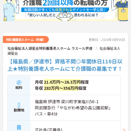
特別養護老人ホーム（特養）
更新日：2026年08月05日
社会福祉法人湖星会特別養護老人ホーム ラスール伊達
社会福祉法人
湖星会
【福島県／伊達市】資格不問◎年間休日110日以
上★特別養護老人ホームにて介護職の募集です！
月収
21.0万円～26.3万円
程度
給料
年収
283万円～356万円
程度
福島県 伊達市 梁川町字東塩川56-1
阿武隈急行「やながわ希望の森公園前駅」
勤務地
バス・車4分
正社員(正職員)