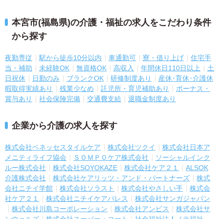
本宮市(福島県)の介護・福祉の求人をこだわり条件
から探す
夜勤専従
駅から徒歩10分以内
車通勤可
寮・借り上げ
住宅手
当・補助
未経験OK
無資格OK
高収入
年間休日110日以上
土
日祝休
日勤のみ
ブランクOK
研修制度あり
産休･育休･介護休
暇取得実績あり
残業少なめ
託児所・育児補助あり
ボーナス・
賞与あり
社会保険完備
交通費支給
退職金制度あり
企業から介護の求人を探す
株式会社ベネッセスタイルケア
株式会社ツクイ
株式会社日本ア
メニティライフ協会
ＳＯＭＰＯケア株式会社
ソーシャルインク
ルー株式会社
株式会社SOYOKAZE
株式会社ケア２１
ALSOK
介護株式会社
株式会社ケアリッツ・アンド・パートナーズ
株式
会社ニチイ学館
株式会社ソラスト
株式会社やさしい手
株式会
社ケア２１
株式会社ニチイケアパレス
株式会社サンガジャパン
株式会社川島コーポレーション
株式会社アンビス
株式会社サ