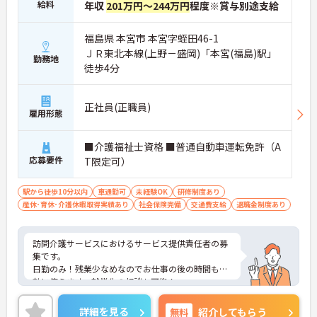
給料
年収
201万円～244万円
程度※賞与別途支給
福島県 本宮市 本宮字蛭田46-1
ＪＲ東北本線(上野－盛岡)「本宮(福島)駅」
勤務地
徒歩4分
正社員(正職員)
雇用形態
■介護福祉士資格 ■普通自動車運転免許（A
応募要件
T限定可）
駅から徒歩10分以内
車通勤可
未経験OK
研修制度あり
産休･育休･介護休暇取得実績あり
社会保険完備
交通費支給
退職金制度あり
訪問介護サービスにおけるサービス提供責任者の募
集です。
日勤のみ！残業少なめなのでお仕事の後の時間も有
効に使えます。就業先の相談も可能！
ご興味ある方には、面接のポイントなど、さらに詳
細をお話致しますのでお気軽にご相談ください。
詳細を見る
無料
紹介してもらう