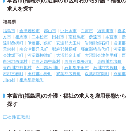
本宮市(福島県)の近隣の市区町村から介護・福祉の
求人を探す
福島県
福島市
会津若松市
郡山市
いわき市
白河市
須賀川市
喜多
方市
相馬市
二本松市
田村市
南相馬市
伊達市
本宮市
伊
達郡桑折町
伊達郡川俣町
安達郡大玉村
岩瀬郡鏡石町
岩瀬郡
天栄村
南会津郡只見町
耶麻郡磐梯町
耶麻郡猪苗代町
河沼郡
会津坂下町
河沼郡柳津町
大沼郡金山町
大沼郡会津美里町
西
白河郡西郷村
西白河郡中島村
西白河郡矢吹町
東白川郡塙町
東白川郡鮫川村
石川郡石川町
石川郡平田村
石川郡古殿町
田
村郡三春町
田村郡小野町
双葉郡広野町
双葉郡富岡町
双葉郡
川内村
相馬郡新地町
本宮市(福島県)の介護・福祉の求人を雇用形態から
探す
正社員(正職員)