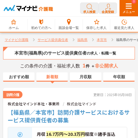
0
0
求人検索
会員登録
メニュー
ホーム
初めての方へ
面談会場一覧
保存した求人
最近見た求人
マイナビ介護職
サービス提供責任者
福島県
本宮市
福島県のサー
本宮市(福島県)のサービス提供責任者
の求人・転職一覧
1
この条件の介護・福祉求人数
非公開求人
件 ＋
おすすめ順
新着順
月収順
年収順
訪問介護
更新日：2025年05月08日
株式会社マインド本社・事業所
株式会社マインド
【福島県／本宮市】訪問介護サービスにおけるサ
ービス提供責任者の募集
月収
16.7万円～20.3万円
程度※諸手当込