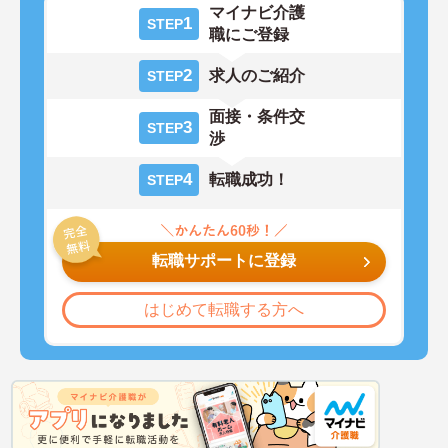
マイナビ介護
1
STEP
職にご登録
2
求人のご紹介
STEP
面接・条件交
3
STEP
渉
4
転職成功！
STEP
転職サポートに登録
はじめて転職する方へ