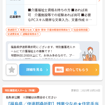
■介護福祉士資格お持ちの方 ■あれば尚
可 介護施設等での経験あれば尚可 ■必要
応募要件
なPCスキル簡単な文章入力、文書作成 ※介
護記録ソフト使用にあたり、不安がないよ
うに研修がございます。また日々の業務の
車通勤可
残業少なめ
産休･育休･介護休暇取得実績あり
社会保険完備
交通費支給
退職金制度あり
中でも焦らずに使い方を学ぶことができま
す。
福島県伊達郡桑折町にございます、特別養護老人ホ
ームにて介護福祉士の募集です！
年間休日120日以上にて、お休み多めなので、プラ
イベートの時間もしっかり確保できます！
ご興味のある方は、マイナビ介護職までお問い合わ
せください。
詳細を見る
無料
紹介してもらう
特別養護老人ホーム（特養）
更新日：2025年10月16日
名称非公開 ※詳細はお問合せください
【福島県／伊達郡桑折町】残業少なめ★住宅手当