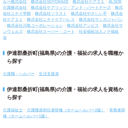
ルー株式会社
株式会社SOYOKAZE
株式会社ケア２１
ALSOK
介護株式会社
株式会社ケアリッツ・アンド・パートナーズ
株式
会社ニチイ学館
株式会社ソラスト
株式会社やさしい手
株式会
社ケア２１
株式会社ニチイケアパレス
株式会社サンガジャパン
株式会社川島コーポレーション
株式会社アンビス
株式会社サ
ンウェルズ
株式会社スーパー・コート
社会福祉法人ノテ福祉
会
伊達郡桑折町(福島県)の介護・福祉の求人を職種か
ら探す
介護職・ヘルパー
生活支援員
伊達郡桑折町(福島県)の介護・福祉の求人を資格か
ら探す
介護福祉士
介護職員初任者研修（ホームヘルパー2級）
実務者研
修（ホームヘルパー1級）