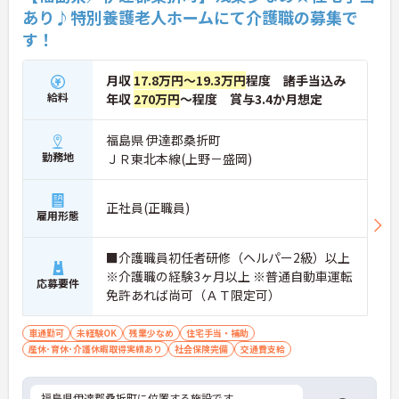
あり♪特別養護老人ホームにて介護職の募集で
す！
月収
17.8万円～19.3万円
程度 諸手当込み
給料
年収
270万円
～程度 賞与3.4か月想定
福島県 伊達郡桑折町
勤務地
ＪＲ東北本線(上野－盛岡)
正社員(正職員)
雇用形態
■介護職員初任者研修（ヘルパー2級）以上
※介護職の経験3ヶ月以上 ※普通自動車運転
応募要件
免許あれば尚可（ＡＴ限定可）
車通勤可
未経験OK
残業少なめ
住宅手当・補助
産休･育休･介護休暇取得実績あり
社会保険完備
交通費支給
福島県伊達郡桑折町に位置する施設です。