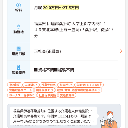
月収
20.0万円～27.5万円
給料
福島県 伊達郡桑折町 大字上郡字内記1-1
ＪＲ東北本線(上野－盛岡)「桑折駅」徒歩17
勤務地
分
正社員(正職員)
雇用形態
■資格不問■経験不問
応募要件
車通勤可
未経験OK
残業少なめ
無資格OK
年間休日110日以上
資格取得サポート
研修制度あり
産休･育休･介護休暇取得実績あり
ボーナス・賞与あり
社会保険完備
交通費支給
福島県伊達郡桑折町に位置する介護老人保健施設で
介護職員の募集です。年間休日115日あり、残業は
月平均5時間と少なめなので無理なくご就業いただ
ける環境です！また、資格取得支援制度あり◎働き