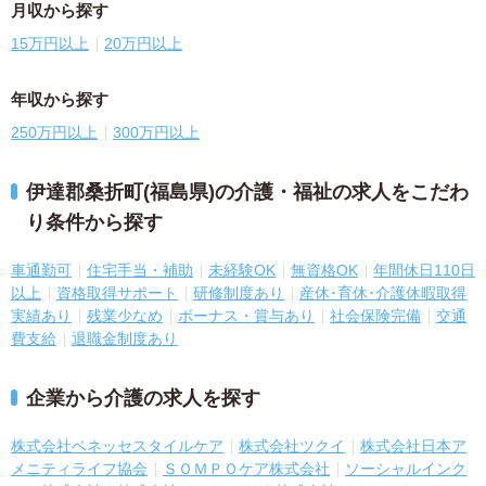
月収から探す
15万円以上
20万円以上
年収から探す
250万円以上
300万円以上
伊達郡桑折町(福島県)の介護・福祉の求人をこだわ
り条件から探す
車通勤可
住宅手当・補助
未経験OK
無資格OK
年間休日110日
以上
資格取得サポート
研修制度あり
産休･育休･介護休暇取得
実績あり
残業少なめ
ボーナス・賞与あり
社会保険完備
交通
費支給
退職金制度あり
企業から介護の求人を探す
株式会社ベネッセスタイルケア
株式会社ツクイ
株式会社日本ア
メニティライフ協会
ＳＯＭＰＯケア株式会社
ソーシャルインク