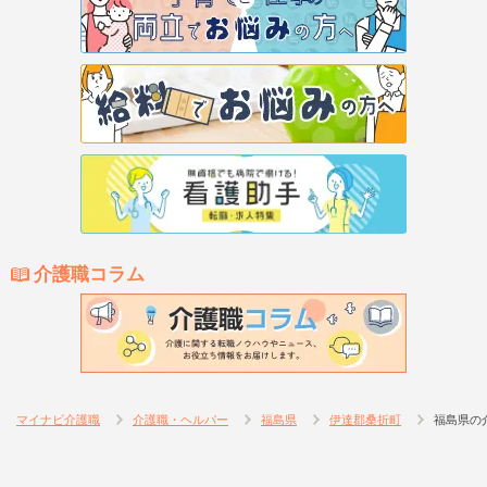
介護職コラム
マイナビ介護職
介護職・ヘルパー
福島県
伊達郡桑折町
福島県の