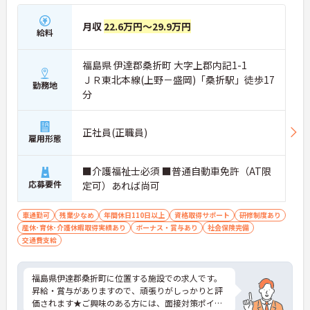
月収
22.6万円～29.9万円
給料
福島県 伊達郡桑折町 大字上郡内記1-1
ＪＲ東北本線(上野－盛岡)「桑折駅」徒歩17
勤務地
分
正社員(正職員)
雇用形態
■介護福祉士必須 ■普通自動車免許（AT限
応募要件
定可）あれば尚可
車通勤可
残業少なめ
年間休日110日以上
資格取得サポート
研修制度あり
産休･育休･介護休暇取得実績あり
ボーナス・賞与あり
社会保険完備
交通費支給
福島県伊達郡桑折町に位置する施設での求人です。
昇給・賞与がありますので、頑張りがしっかりと評
価されます★ご興味のある方には、面接対策ポイン