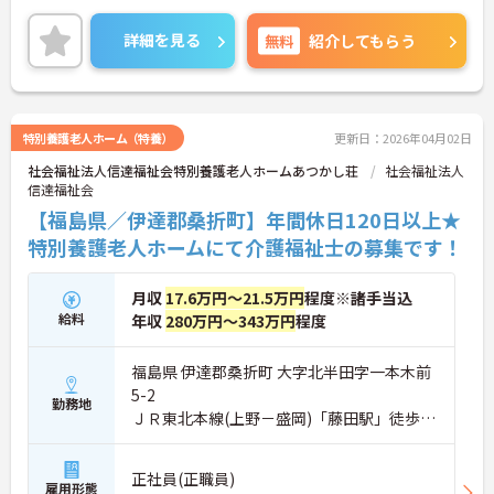
ながらスキルアップが可能です♪ご興味のある方は
ご面接のポイントお伝えしますのでご気軽にお問い
詳細を見る
無料
紹介してもらう
合わせください。
特別養護老人ホーム（特養）
更新日：2026年04月02日
社会福祉法人信達福祉会特別養護老人ホームあつかし荘
社会福祉法人
信達福祉会
【福島県／伊達郡桑折町】年間休日120日以上★
特別養護老人ホームにて介護福祉士の募集です！
月収
17.6万円～21.5万円
程度※諸手当込
給料
年収
280万円～343万円
程度
福島県 伊達郡桑折町 大字北半田字一本木前
5-2
勤務地
ＪＲ東北本線(上野－盛岡)「藤田駅」徒歩12
分
正社員(正職員)
雇用形態