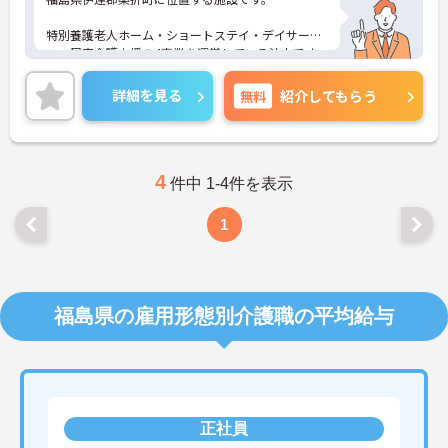
特別養護老人ホーム・ショートステイ・デイサービ
ス・居宅介護支援の4事業を運営している法人です。
地域に愛され、親しまれ、信頼される施設を目指
詳細を見る
無料
紹介してもらう
し、他職種協働でご利用者様をサポートしておりま
す。
今回は特別養護老人ホームにて介護職の募集になり
ます。
4
件中 1-4件を表示
残業少なめに加えて、住宅手当もございます！
1
ご興味ある方には、面接対策ポイントなど、さらに
詳細をお話しいたしますのでお気軽にご相談くださ
い！
福島県の雇用形態別介護職の平均給与
正社員