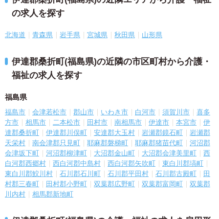
の求人を探す
北海道
青森県
岩手県
宮城県
秋田県
山形県
伊達郡桑折町(福島県)の近隣の市区町村から介護・
福祉の求人を探す
福島県
福島市
会津若松市
郡山市
いわき市
白河市
須賀川市
喜多
方市
相馬市
二本松市
田村市
南相馬市
伊達市
本宮市
伊
達郡桑折町
伊達郡川俣町
安達郡大玉村
岩瀬郡鏡石町
岩瀬郡
天栄村
南会津郡只見町
耶麻郡磐梯町
耶麻郡猪苗代町
河沼郡
会津坂下町
河沼郡柳津町
大沼郡金山町
大沼郡会津美里町
西
白河郡西郷村
西白河郡中島村
西白河郡矢吹町
東白川郡塙町
東白川郡鮫川村
石川郡石川町
石川郡平田村
石川郡古殿町
田
村郡三春町
田村郡小野町
双葉郡広野町
双葉郡富岡町
双葉郡
川内村
相馬郡新地町