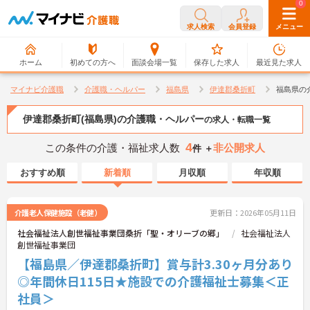
0
0
求人検索
会員登録
メニュー
ホーム
初めての方へ
面談会場一覧
保存した求人
最近見た求人
マイナビ介護職
介護職・ヘルパー
福島県
伊達郡桑折町
福島県の
伊達郡桑折町(福島県)の介護職・ヘルパー
の求人・転職一覧
4
この条件の介護・福祉求人数
非公開求人
件 ＋
おすすめ順
新着順
月収順
年収順
介護老人保健施設（老健）
更新日：2026年05月11日
社会福祉法人創世福祉事業団桑折「聖・オリーブの郷」
社会福祉法人
創世福祉事業団
【福島県／伊達郡桑折町】賞与計3.30ヶ月分あり
◎年間休日115日★施設での介護福祉士募集＜正
社員＞