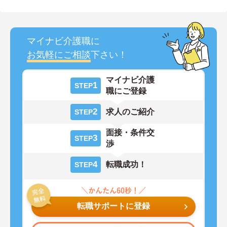
マイナビ介護職に
お気軽にご相談
下さい！
マイナビ介護
1
STEP
職にご登録
2
求人のご紹介
STEP
面接・条件交
3
STEP
渉
4
転職成功！
STEP
転職サポートに登録