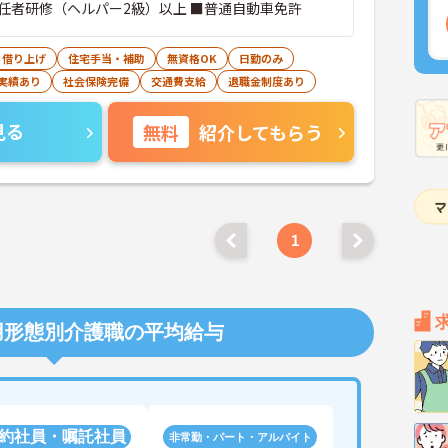
任者研修（ヘルパー2級）以上 ■普通自動車免許
・借り上げ
住宅手当・補助
無資格OK
日勤のみ
実績あり
社会保険完備
交通費支給
退職金制度あり
見る
無料
紹介してもらう
1
用形態別介護職の平均給与
約社員・嘱託社員
非常勤・パート・アルバイト