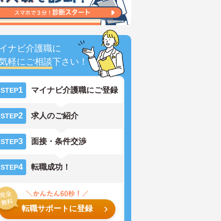
イナビ介護職に
気軽にご相談
下さい！
1
マイナビ介護職にご登録
STEP
2
求人のご紹介
STEP
3
面接・条件交渉
STEP
4
転職成功！
STEP
転職サポートに登録