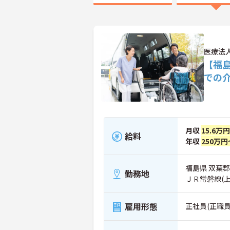
医療法
【福
での
月収
15.6万
給料
年収
250万円
福島県 双葉郡
勤務地
ＪＲ常磐線(上
雇用形態
正社員(正職員