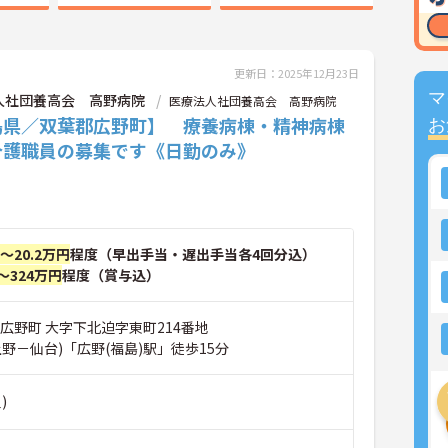
更新日：2025年12月23日
マ
人社団養高会 高野病院
医療法人社団養高会 高野病院
島県／双葉郡広野町】 療養病棟・精神病棟
お
介護職員の募集です《日勤のみ》
円～20.2万円
程度（早出手当・遅出手当各4回分込）
～324万円
程度（賞与込）
広野町 大字下北迫字東町214番地
野－仙台)「広野(福島)駅」徒歩15分
)