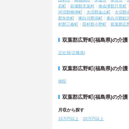
田村市
南相馬市
伊達市
本宮市
石町
岩瀬郡天栄村
南会津郡只見町
河沼郡柳津町
大沼郡金山町
大沼郡
郡矢吹町
東白川郡塙町
東白川郡鮫
村郡三春町
田村郡小野町
双葉郡広
双葉郡広野町(福島県)の介
正社員(正職員)
双葉郡広野町(福島県)の介
病院
双葉郡広野町(福島県)の介
月収から探す
15万円以上
20万円以上