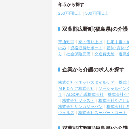
年収から探す
250万円以上
300万円以上
双葉郡広野町(福島県)の介
車通勤可
寮・借り上げ
住宅手当・
のみ
資格取得サポート
産休･育休
り
社会保険完備
交通費支給
退職
企業から介護の求人を探す
株式会社ベネッセスタイルケア
株式
ＭＰＯケア株式会社
ソーシャルイン
１
ALSOK介護株式会社
株式会社ケ
株式会社ソラスト
株式会社やさし
株式会社サンガジャパン
株式会社川
ウェルズ
株式会社スーパー・コート
双葉郡広野町(福島県)の介