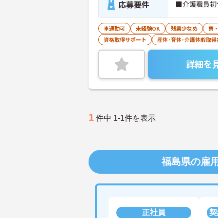
応募要件
■介護職員初
車通勤可
未経験OK
残業少なめ
寮
資格取得サポート
産休･育休･介護休暇取得
詳細を
1
件中 1-1件を表示
福島県の雇
正社員
契