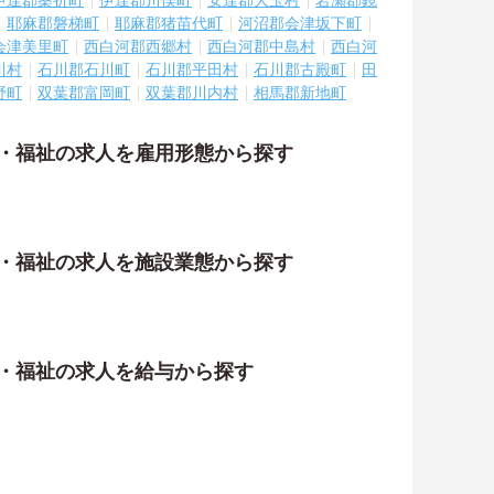
伊達郡桑折町
伊達郡川俣町
安達郡大玉村
岩瀬郡鏡
耶麻郡磐梯町
耶麻郡猪苗代町
河沼郡会津坂下町
会津美里町
西白河郡西郷村
西白河郡中島村
西白河
川村
石川郡石川町
石川郡平田村
石川郡古殿町
田
野町
双葉郡富岡町
双葉郡川内村
相馬郡新地町
護・福祉の求人を雇用形態から探す
護・福祉の求人を施設業態から探す
護・福祉の求人を給与から探す