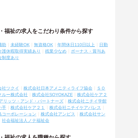
護・福祉の求人をこだわり条件から探す
補助
未経験OK
無資格OK
年間休日110日以上
日勤
･介護休暇取得実績あり
残業少なめ
ボーナス・賞与あ
金制度あり
会社ツクイ
株式会社日本アメニティライフ協会
ＳＯ
クルー株式会社
株式会社SOYOKAZE
株式会社ケア２
アリッツ・アンド・パートナーズ
株式会社ニチイ学館
い手
株式会社ケア２１
株式会社ニチイケアパレス
島コーポレーション
株式会社アンビス
株式会社サン
社会福祉法人ノテ福祉会
護・福祉の求人を職種から探す