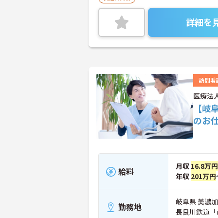
詳細を
訪問看
医療法
【岐
のお
月収
16.8万円
給料
年収
201万円
岐阜県 美濃加
勤務地
長良川鉄道「