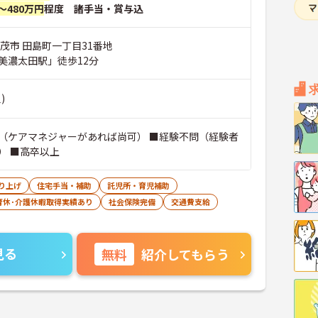
～480万円
程度 諸手当・賞与込
茂市 田島町一丁目31番地
美濃太田駅」徒歩12分
)
（ケアマネジャーがあれば尚可） ■経験不問（経験者
） ■高卒以上
り上げ
住宅手当・補助
託児所・育児補助
育休･介護休暇取得実績あり
社会保険完備
交通費支給
見る
無料
紹介してもらう