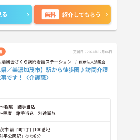
見る
無料
紹介してもらう
護
更新日：2024年12月06日
人清風会さくら訪問看護ステーション
医療法人清風会
阜県／美濃加茂市】駅から徒歩圏♪訪問介護
仕事です！〈介護職〉
～程度 諸手当込
～程度 諸手当込 別途賞与
茂市 前平町1丁目100番地
前平公園駅」徒歩8分