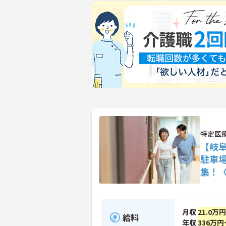
特定医
【岐
駐車
集！
月収
21.0万
給料
年収
336万円