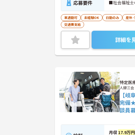
応募要件
■社会福祉士
車通勤可
未経験OK
日勤のみ
産休
交通費支給
詳細を
特定医
人録三会
【岐
完備
談員
月収
17.9万