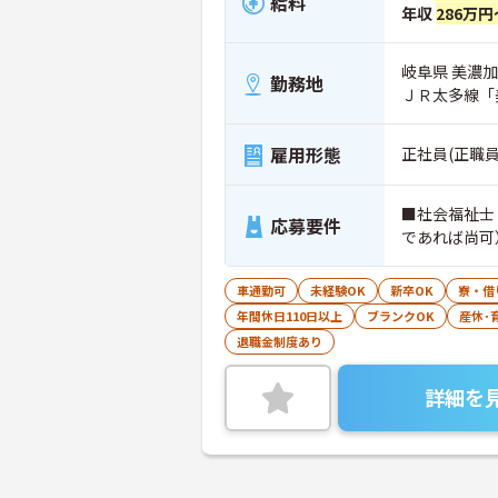
給料
年収
286万円
岐阜県 美濃加
勤務地
ＪＲ太多線「
雇用形態
正社員(正職員
■社会福祉士
応募要件
であれば尚可
車通勤可
未経験OK
新卒OK
寮・借
年間休日110日以上
ブランクOK
産休･
退職金制度あり
詳細を