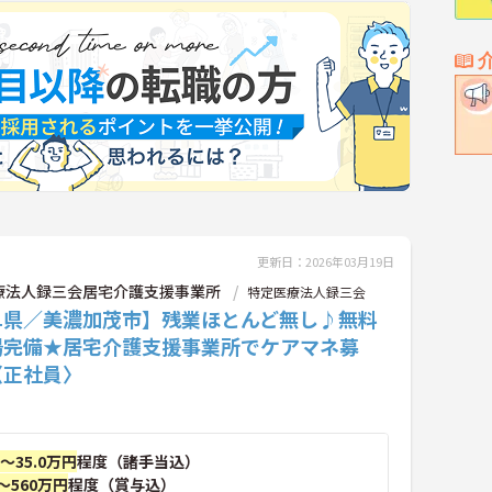
更新日：2026年03月19日
療法人録三会居宅介護支援事業所
特定医療法人録三会
阜県／美濃加茂市】残業ほとんど無し♪無料
場完備★居宅介護支援事業所でケアマネ募
〈正社員〉
円～35.0万円
程度（諸手当込）
～560万円
程度（賞与込）