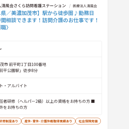
人清風会さくら訪問看護ステーション
医療法人清風会
阜県／美濃加茂市】駅から徒歩圏♪勤務日
時間相談できます！訪問介護のお仕事です！
護職〉
～
茂市 前平町1丁目100番地
前平公園駅」徒歩8分
ト・アルバイト
任者研修（ヘルパー2級）以上の資格をお持ちの方 ■
許をお持ちの方
研修制度あり
産休･育休･介護休暇取得実績あり
社会保険完備