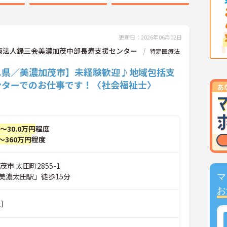
更新日：2026年06月02日
療法人録三会美濃加茂中部長寿支援センター
特定医療法
阜県／美濃加茂市】未経験歓迎♪地域包括支
ンターでのお仕事です！〈社会福祉士〉
円～30.0万円
程度
～360万円
程度
市 太田町2855-1
美濃太田駅」徒歩15分
マ
お
)