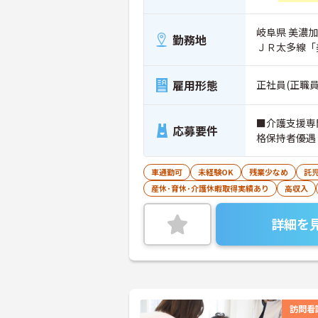
岐阜県 美濃加
勤務地
ＪＲ太多線「
雇用形態
正社員(正職員
■介護支援専
応募要件
格保持者優遇
車通勤可
未経験OK
残業少なめ
託
産休･育休･介護休暇取得実績あり
高収入
詳細を
訪問看