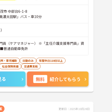
茂市 中部台6-1-8
美濃太田駅」バス・車10分
)
門員（ケアマネジャー） ※「主任介護支援専門員」資
 ■普通自動車免許
児所・育児補助
日勤のみ
年間休日110日以上
社会保険完備
交通費支給
見る
無料
紹介してもらう
護
更新日：2025年10月28日