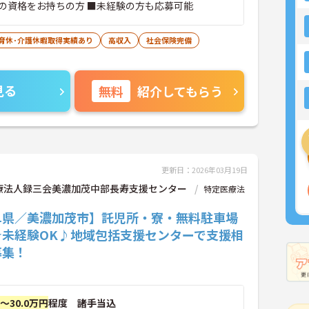
の資格をお持ちの方 ■未経験の方も応募可能
･育休･介護休暇取得実績あり
高収入
社会保険完備
見る
無料
紹介してもらう
更新日：2026年03月19日
療法人録三会美濃加茂中部長寿支援センター
特定医療法
阜県／美濃加茂市】託児所・寮・無料駐車場
★未経験OK♪地域包括支援センターで支援相
募集！
円～30.0万円
程度 諸手当込