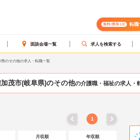
転職
無料!簡単1分
面談会場一覧
求人を検索する
阜県のその他の求人・転職一覧
加茂市(岐阜県)のその他
の介護職・福祉の求人・
1
月収順
年収順