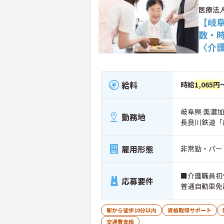
医療法
【岐
数・
〈介
給料
時給
1,065円
岐阜県 美濃加
勤務地
長良川鉄道「
雇用形態
非常勤・パー
■介護職員初
応募要件
普通自動車免
駅から徒歩10分以内
資格取得サポート
交通費支給