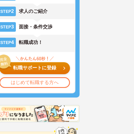
2
求人のご紹介
STEP
3
面接・条件交渉
STEP
4
転職成功！
STEP
転職サポートに登録
はじめて転職する方へ