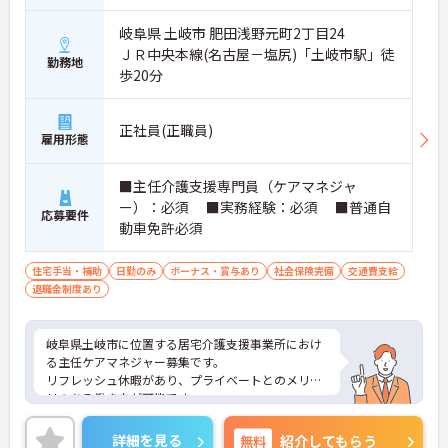
岐阜県 土岐市 肥田浅野元町2丁目24
ＪＲ中央本線(名古屋－塩尻)「土岐市駅」徒
勤務地
歩20分
正社員(正職員)
雇用形態
■主任介護支援専門員（ケアマネジャ
ー）：必須 ■実務経験：必須 ■普通自
応募要件
動車免許必須
住宅手当・補助
日勤のみ
ボーナス・賞与あり
社会保険完備
交通費支給
退職金制度あり
岐阜県土岐市に位置する居宅介護支援事業所におけ
る主任ケアマネジャー募集です。
リフレッシュ休暇があり、プライベートとのメリハ
リのある働き方が可能です。
また、研修制度があり、働きながらスキルアップが
目指せます。
詳細を見る
無料
紹介してもらう