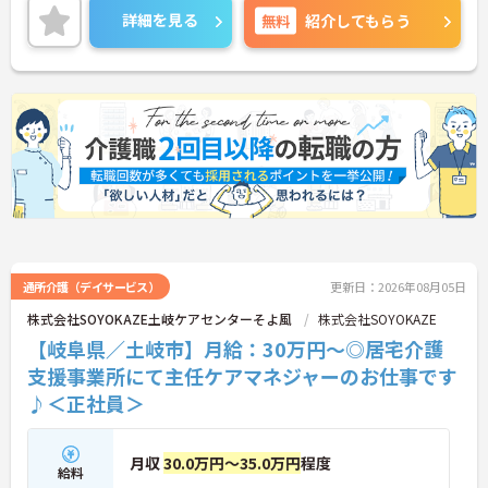
ご興味のある方には、面接対策ポイントなど、さら
詳細を見る
無料
紹介してもらう
に詳細をご案内しますのでお気軽にご相談くださ
い！
通所介護（デイサービス）
更新日：2026年08月05日
株式会社SOYOKAZE土岐ケアセンターそよ風
株式会社SOYOKAZE
【岐阜県／土岐市】月給：30万円～◎居宅介護
支援事業所にて主任ケアマネジャーのお仕事です
♪＜正社員＞
月収
30.0万円～35.0万円
程度
給料