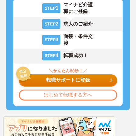
マイナビ介護
1
STEP
職にご登録
2
求人のご紹介
STEP
面接・条件交
3
STEP
渉
4
転職成功！
STEP
転職サポートに登録
はじめて転職する方へ