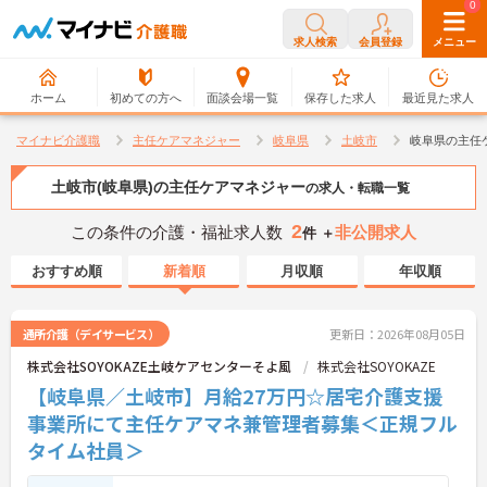
0
0
求人検索
会員登録
メニュー
ホーム
初めての方へ
面談会場一覧
保存した求人
最近見た求人
マイナビ介護職
主任ケアマネジャー
岐阜県
土岐市
岐阜県の主任
土岐市(岐阜県)の主任ケアマネジャー
の求人・転職一覧
2
この条件の介護・福祉求人数
非公開求人
件 ＋
おすすめ順
新着順
月収順
年収順
通所介護（デイサービス）
更新日：2026年08月05日
株式会社SOYOKAZE土岐ケアセンターそよ風
株式会社SOYOKAZE
【岐阜県／土岐市】月給27万円☆居宅介護支援
事業所にて主任ケアマネ兼管理者募集＜正規フル
タイム社員＞