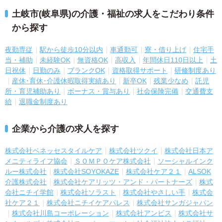
土岐市(岐阜県)の介護・福祉の求人をこだわり条件
から探す
夜勤専従
駅から徒歩10分以内
車通勤可
寮・借り上げ
住宅手
当・補助
未経験OK
無資格OK
高収入
年間休日110日以上
土
日祝休
日勤のみ
ブランクOK
資格取得サポート
研修制度あり
産休･育休･介護休暇取得実績あり
新卒OK
残業少なめ
託児
所・育児補助あり
ボーナス・賞与あり
社会保険完備
交通費支
給
退職金制度あり
企業から介護の求人を探す
株式会社ベネッセスタイルケア
株式会社ツクイ
株式会社日本ア
メニティライフ協会
ＳＯＭＰＯケア株式会社
ソーシャルインク
ルー株式会社
株式会社SOYOKAZE
株式会社ケア２１
ALSOK
介護株式会社
株式会社ケアリッツ・アンド・パートナーズ
株式
会社ニチイ学館
株式会社ソラスト
株式会社やさしい手
株式会
社ケア２１
株式会社ニチイケアパレス
株式会社サンガジャパン
株式会社川島コーポレーション
株式会社アンビス
株式会社サ