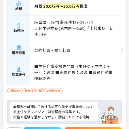
月収
30.0万円～35.0万円
程度
給料
岐阜県 土岐市 肥田浅野元町2-24
ＪＲ中央本線(名古屋－塩尻)「土岐市駅」徒
勤務地
歩20分
契約社員・嘱託社員
雇用形態
■主任介護支援専門員（主任ケアマネジャ
ー）：必須 ■実務経験：必須 ■普通自動車
応募要件
運転免許
日勤のみ
社会保険完備
交通費支給
岐阜県土岐市に位置する居宅介護支援事業所におけ
る主任ケアマネジャー兼管理者の募集です。
資格や経験を活かしながらご勤務いただける環境で
す。勤務時間は日勤のみです。プライベートとのメ
リハリのある働き方が可能です。