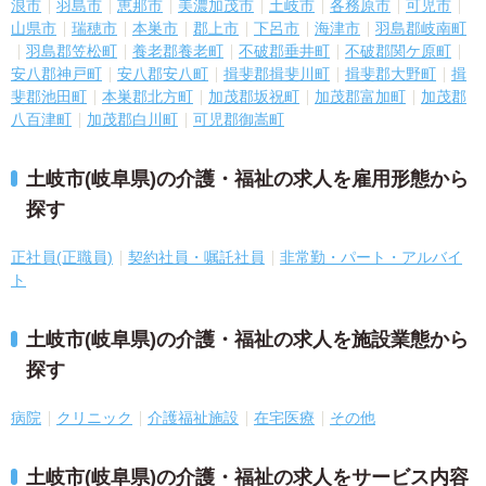
浪市
羽島市
恵那市
美濃加茂市
土岐市
各務原市
可児市
山県市
瑞穂市
本巣市
郡上市
下呂市
海津市
羽島郡岐南町
羽島郡笠松町
養老郡養老町
不破郡垂井町
不破郡関ケ原町
安八郡神戸町
安八郡安八町
揖斐郡揖斐川町
揖斐郡大野町
揖
斐郡池田町
本巣郡北方町
加茂郡坂祝町
加茂郡富加町
加茂郡
八百津町
加茂郡白川町
可児郡御嵩町
土岐市(岐阜県)の介護・福祉の求人を雇用形態から
探す
正社員(正職員)
契約社員・嘱託社員
非常勤・パート・アルバイ
ト
土岐市(岐阜県)の介護・福祉の求人を施設業態から
探す
病院
クリニック
介護福祉施設
在宅医療
その他
土岐市(岐阜県)の介護・福祉の求人をサービス内容