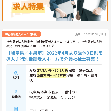
特別養護老人ホーム（特養）
更新日：2022年08月29日
社会福祉法人淡墨会 特別養護老人ホーム さはら苑
社会福祉法人淡
墨会 特別養護老人ホーム さはら苑
【岐阜県／本巣市】2022年4月より週休3日制を
導入♪特別養護老人ホームで介護福祉士募集！
月収
27.8万円～30.8万円
程度 諸手当込
年収
395万円～442万円
程度 諸手当・賞与
給料
込
岐阜県 本巣市 佐原353番地の1
勤務地
樽見鉄道「鍋原駅」徒歩20分
正社員(正職員)