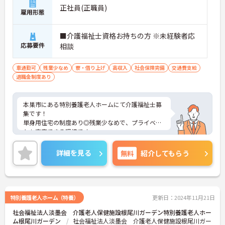
正社員(正職員)
雇用形態
■介護福祉士資格お持ちの方 ※未経験者応
応募要件
相談
車通勤可
残業少なめ
寮・借り上げ
高収入
社会保険完備
交通費支給
退職金制度あり
本巣市にある特別養護老人ホームにて介護福祉士募
集です！
単身用住宅の制度あり◎残業少なめで、プライベー
トも充実できる環境です。
ご興味ある方には、面接のポイントなど、さらに詳
細をお話致しますのでお気軽にご相談ください。
詳細を見る
無料
紹介してもらう
特別養護老人ホーム（特養）
更新日：2024年11月21日
社会福祉法人淡墨会 介護老人保健施設根尾川ガーデン特別養護老人ホー
ム根尾川ガーデン
社会福祉法人淡墨会 介護老人保健施設根尾川ガー