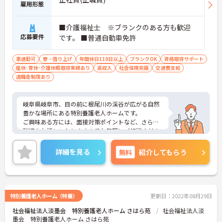
雇用形態
■介護福祉士 ※ブランクのある方も歓迎
応募要件
です。 ■普通自動車免許
車通勤可
寮・借り上げ
年間休日110日以上
ブランクOK
資格取得サポート
産休･育休･介護休暇取得実績あり
高収入
社会保険完備
交通費支給
退職金制度あり
岐阜県岐阜市、目の前に根尾川の渓谷が広がる自然
豊かな場所にある特別養護老人ホームです。
ご興味ある方には、面接対策ポイントなど、さらに
詳細をお話しいたしますのでお気軽にご相談くださ
い。
詳細を見る
無料
紹介してもらう
特別養護老人ホーム（特養）
更新日：2022年08月29日
社会福祉法人淡墨会 特別養護老人ホーム さはら苑
社会福祉法人淡
墨会 特別養護老人ホーム さはら苑