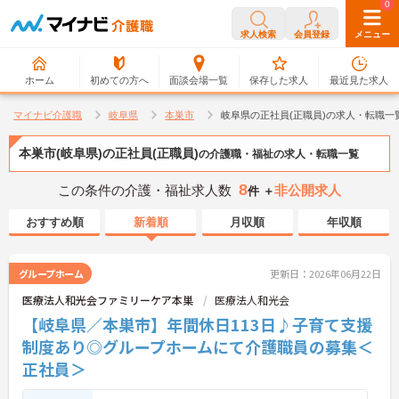
0
0
求人検索
会員登録
メニュー
ホーム
初めての方へ
面談会場一覧
保存した求人
最近見た求人
マイナビ介護職
岐阜県
本巣市
岐阜県の正社員(正職員)の求人・転職一
本巣市(岐阜県)の正社員(正職員)
の介護職・福祉の求人・転職一覧
8
この条件の介護・福祉求人数
非公開求人
件 ＋
おすすめ順
新着順
月収順
年収順
グループホーム
更新日：2026年06月22日
医療法人和光会ファミリーケア本巣
医療法人和光会
【岐阜県／本巣市】年間休日113日♪子育て支援
制度あり◎グループホームにて介護職員の募集＜
正社員＞