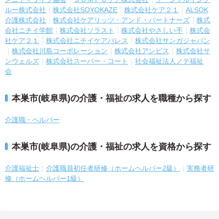
ルー株式会社
株式会社SOYOKAZE
株式会社ケア２１
ALSOK
介護株式会社
株式会社ケアリッツ・アンド・パートナーズ
株式
会社ニチイ学館
株式会社ソラスト
株式会社やさしい手
株式会
社ケア２１
株式会社ニチイケアパレス
株式会社サンガジャパン
株式会社川島コーポレーション
株式会社アンビス
株式会社サ
ンウェルズ
株式会社スーパー・コート
社会福祉法人ノテ福祉
会
本巣市(岐阜県)の介護・福祉の求人を職種から探す
介護職・ヘルパー
本巣市(岐阜県)の介護・福祉の求人を資格から探す
介護福祉士
介護職員初任者研修（ホームヘルパー2級）
実務者研
修（ホームヘルパー1級）