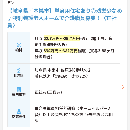
デン
【岐阜県／本巣市】単身用住宅あり◎残業少なめ
♪特別養護老人ホームで介護職員募集！〈正社
員〉
月収
22.7万円～25.7万円
程度（諸手当、夜
勤手当4回分込み）
給料
年収
334万円～382万円
程度（賞与3.88ヶ月
分の場合）
岐阜県 本巣市 佐原340番地の2
勤務地
樽見鉄道「鍋原駅」徒歩22分
正社員(正職員)
雇用形態
■介護職員初任者研修（ホームヘルパー2
級）以上の資格お持ちの方 ※未経験者応相
応募要件
談