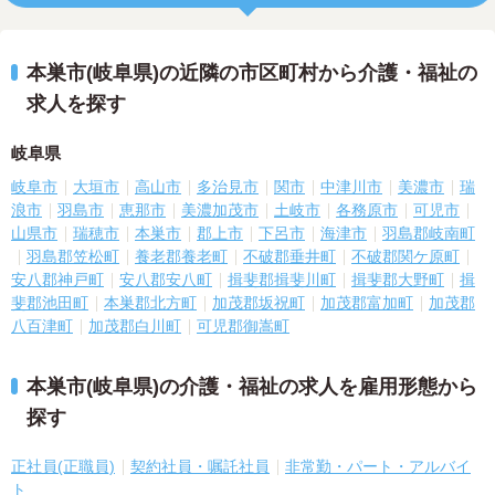
本巣市(岐阜県)の近隣の市区町村から介護・福祉の
求人を探す
岐阜県
岐阜市
大垣市
高山市
多治見市
関市
中津川市
美濃市
瑞
浪市
羽島市
恵那市
美濃加茂市
土岐市
各務原市
可児市
山県市
瑞穂市
本巣市
郡上市
下呂市
海津市
羽島郡岐南町
羽島郡笠松町
養老郡養老町
不破郡垂井町
不破郡関ケ原町
安八郡神戸町
安八郡安八町
揖斐郡揖斐川町
揖斐郡大野町
揖
斐郡池田町
本巣郡北方町
加茂郡坂祝町
加茂郡富加町
加茂郡
八百津町
加茂郡白川町
可児郡御嵩町
本巣市(岐阜県)の介護・福祉の求人を雇用形態から
探す
正社員(正職員)
契約社員・嘱託社員
非常勤・パート・アルバイ
ト