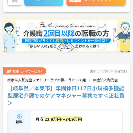
イントなど、さらに詳細をお話しいたしますのでお
気軽にご相談ください！
通所介護（デイサービス）
更新日：2026年06月22日
医療法人和光会ファミリーケア本巣 うぐいす庵
医療法人和光会
【岐阜県／本巣市】年間休日117日小規模多機能
型居宅介護でのケアマネジャー募集です＜正社員
＞
月収
22.9万円～34.9万円
給料