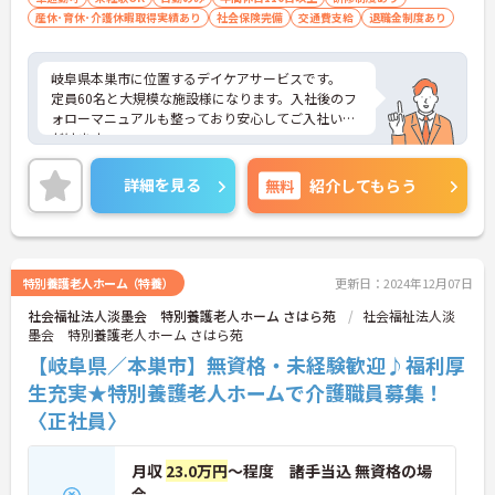
産休･育休･介護休暇取得実績あり
社会保険完備
交通費支給
退職金制度あり
岐阜県本巣市に位置するデイケアサービスです。
定員60名と大規模な施設様になります。入社後のフ
ォローマニュアルも整っており安心してご入社いた
だけます。
年収も日勤のみで400万以上狙えますので是非ご応
募ください。
詳細を見る
無料
紹介してもらう
ご興味をお持ちの方には詳細の情報や面接のポイン
トをお伝えしますのでお気軽にお問い合わせくださ
いませ。
特別養護老人ホーム（特養）
更新日：2024年12月07日
社会福祉法人淡墨会 特別養護老人ホーム さはら苑
社会福祉法人淡
墨会 特別養護老人ホーム さはら苑
【岐阜県／本巣市】無資格・未経験歓迎♪福利厚
生充実★特別養護老人ホームで介護職員募集！
〈正社員〉
月収
23.0万円
～程度 諸手当込 無資格の場
合