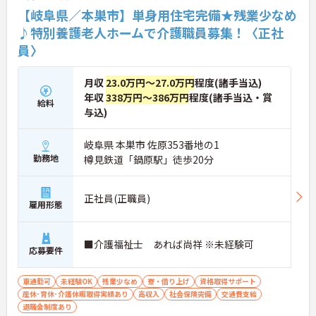
【岐阜県／本巣市】単身用住宅完備★残業少なめ
♪特別養護老人ホームで介護職員募集！〈正社
員〉
月収
23.0万円～27.0万円
程度(諸手当込)
年収
338万円～386万円
程度(諸手当込・賞
給料
与込)
岐阜県 本巣市 佐原353番地の1
勤務地
樽見鉄道「鍋原駅」徒歩20分
正社員(正職員)
雇用形態
■介護福祉士 あれば尚祥 ※未経験可
応募要件
車通勤可
未経験OK
残業少なめ
寮・借り上げ
資格取得サポート
産休･育休･介護休暇取得実績あり
高収入
社会保険完備
交通費支給
退職金制度あり