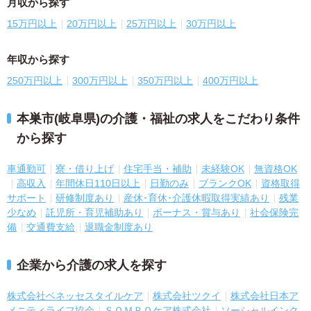
月収から探す
15万円以上
20万円以上
25万円以上
30万円以上
年収から探す
250万円以上
300万円以上
350万円以上
400万円以上
本巣市(岐阜県)の介護・福祉の求人をこだわり条件
から探す
車通勤可
寮・借り上げ
住宅手当・補助
未経験OK
無資格OK
高収入
年間休日110日以上
日勤のみ
ブランクOK
資格取得
サポート
研修制度あり
産休･育休･介護休暇取得実績あり
残業
少なめ
託児所・育児補助あり
ボーナス・賞与あり
社会保険完
備
交通費支給
退職金制度あり
企業から介護の求人を探す
株式会社ベネッセスタイルケア
株式会社ツクイ
株式会社日本ア
メニティライフ協会
ＳＯＭＰＯケア株式会社
ソーシャルインク