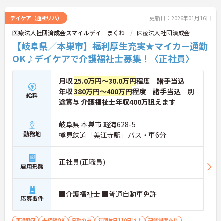
デイケア（通所リハ）
更新日：2026年01月16日
医療法人社団済成会スマイルデイ まくわ
医療法人社団済成会
【岐阜県／本巣市】福利厚生充実★マイカー通勤
OK♪デイケアで介護福祉士募集！〈正社員〉
月収
25.0万円～30.0万円
程度 諸手当込
年収
380万円～400万円
程度 諸手当込 別
給料
途賞与 介護福祉士年収400万狙えます
岐阜県 本巣市 軽海628-5
勤務地
樽見鉄道「美江寺駅」バス・車6分
正社員(正職員)
雇用形態
■介護福祉士 ■普通自動車免許
応募要件
車通勤可
未経験OK
日勤のみ
年間休日110日以上
研修制度あり