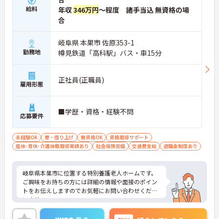
給料
年収
346万円
～程度 諸手当込 無資格の場
合
岐阜県 本巣市 佐原353-1
勤務地
樽見鉄道「高科駅」バス・車15分
正社員(正職員)
雇用形態
■学歴・資格・経験不問
応募要件
未経験OK
寮・借り上げ
無資格OK
資格取得サポート
産休･育休･介護休暇取得実績あり
社会保険完備
交通費支給
退職金制度あり
岐阜県本巣市に位置する特別養護老人ホームです。
ご興味をお持ちの方には詳細の情報や面接のポイン
トをお伝えしますのでお気軽にお問い合わせくださ
いませ。