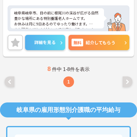
岐阜県岐阜市、目の前に根尾川の渓谷が広がる自然
豊かな場所にある特別養護老人ホームです。
お休みは月に9日あるのでゆったり働けます。
また残業もほとんどないので仕事とプライベート、
ご家庭との両立が可能です！
ご興味ある方には、面接対策ポイントなど、さらに
詳細を見る
無料
紹介してもらう
詳細をお話しいたしますのでお気軽にご相談くださ
い。
8
件中 1-8件を表示
1
岐阜県の雇用形態別介護職の平均給与