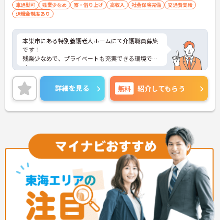
車通勤可
残業少なめ
寮・借り上げ
高収入
社会保険完備
交通費支給
退職金制度あり
本巣市にある特別養護老人ホームにて介護職員募集
です！
残業少なめで、プライベートも充実できる環境で
す。
単身用の住宅もあり、すぐに就業できる環境が整っ
ています◎
詳細を見る
無料
紹介してもらう
ご興味ある方には、面接のポイントなど、さらに詳
細をお話致しますのでお気軽にご相談ください。