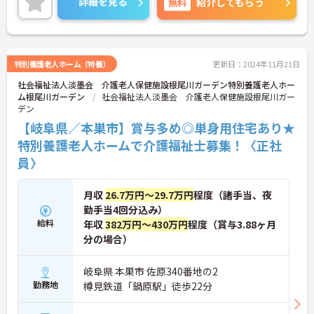
詳細を見る
無料
紹介してもらう
特別養護老人ホーム（特養）
更新日：2024年11月21日
社会福祉法人淡墨会 介護老人保健施設根尾川ガーデン特別養護老人ホー
ム根尾川ガーデン
社会福祉法人淡墨会 介護老人保健施設根尾川ガー
デン
【岐阜県／本巣市】賞与多め◎単身用住宅あり★
特別養護老人ホームで介護福祉士募集！〈正社
員〉
月収
26.7万円～29.7万円
程度（諸手当、夜
勤手当4回分込み）
給料
年収
382万円～430万円
程度（賞与3.88ヶ月
分の場合）
岐阜県 本巣市 佐原340番地の2
勤務地
樽見鉄道「鍋原駅」徒歩22分