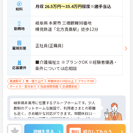
月収
26.5万円～35.4万円
程度※諸手当込
給料
岐阜県 本巣市 三橋鶴舞98番地
勤務地
樽見鉄道「北方真桑駅」徒歩12分
正社員(正職員)
雇用形態
■介護福祉士 ※ブランクOK ※経験者優遇・
応募要件
条件については応相談
車通勤可
寮・借り上げ
年間休日110日以上
ブランクOK
ボーナス・賞与あり
社会保険完備
交通費支給
岐阜県本巣市に位置するグループホームです。少人
数制のアットホームな施設で、利用者さまとの距離
も近く、きめ細かな対応ができます。年間休日110
日以上、残業は月平均6時間程度ですので、プライ
ベートとの両立もしやすいです。子育て支援制度も
整っております。ご興味のある方には、面接対策ポ
詳細を見る
無料
紹介してもらう