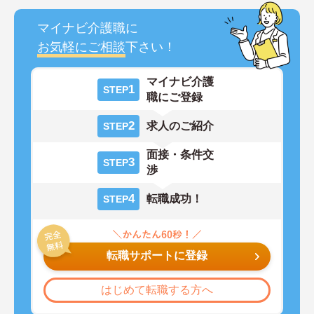
マイナビ介護職に
お気軽にご相談
下さい！
マイナビ介護
1
STEP
職にご登録
2
求人のご紹介
STEP
面接・条件交
3
STEP
渉
4
転職成功！
STEP
転職サポートに登録
はじめて転職する方へ