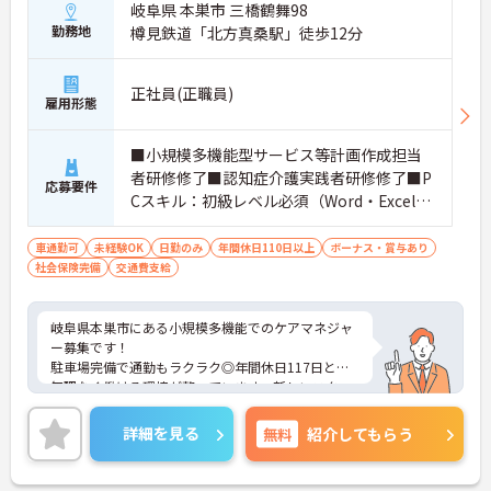
岐阜県 本巣市 三橋鶴舞98
勤務地
樽見鉄道「北方真桑駅」徒歩12分
正社員(正職員)
雇用形態
■小規模多機能型サービス等計画作成担当
者研修修了■認知症介護実践者研修修了■P
応募要件
Cスキル：初級レベル必須（Word・Excel）
■経験者優遇
車通勤可
未経験OK
日勤のみ
年間休日110日以上
ボーナス・賞与あり
社会保険完備
交通費支給
岐阜県本巣市にある小規模多機能でのケアマネジャ
ー募集です！
駐車場完備で通勤もラクラク◎年間休日117日と、
無理なく働ける環境が整っています。新しいスター
トを切れるこの機会に、ぜひご応募をご検討くださ
い。
詳細を見る
無料
紹介してもらう
ご興味のある方には、面接対策ポイントなど、さら
に詳細をご案内しますのでお気軽にご相談くださ
い！