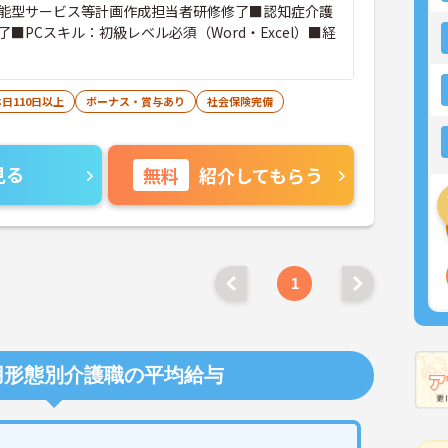
能型サービス等計画作成担当者研修修了■認知症介護
■PCスキル：初級レベル必須（Word・Excel）■経
日110日以上
ボーナス・賞与あり
社会保険完備
見る
無料
紹介してもらう
1
用形態別介護職の平均給与