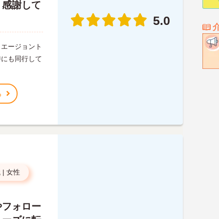
く感謝して
5.0
、エージョント
時にも同行して
る
代
|
女性
やフォロー