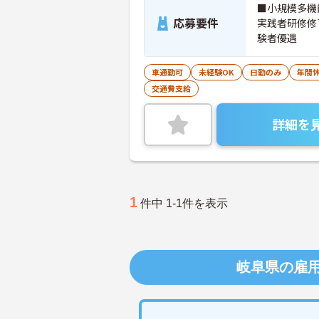
■小規模多機
応募要件
実践者研修修了
験者優遇
車通勤可
未経験OK
日勤のみ
年間休
交通費支給
詳細を
1
件中 1-1件を表示
岐阜県の雇