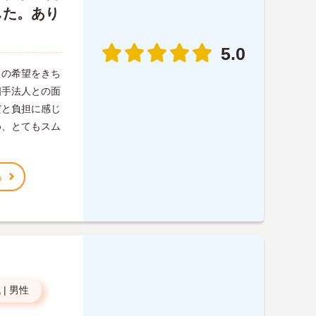
した。あり
5.0
らの希望をきち
相手法人との面
だと負担に感じ
め、とてもスム
る
代
|
男性