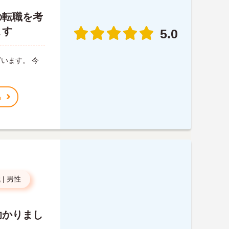
の転職を考
ます
5.0
います。 今
る
代
|
男性
助かりまし