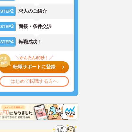
2
求人のご紹介
STEP
3
面接・条件交渉
STEP
4
転職成功！
STEP
転職サポートに登録
はじめて転職する方へ