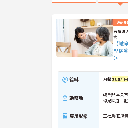
通所介
医療法
会
【岐
型居
＞
給料
月収
22.9万
岐阜県 本巣市
勤務地
樽見鉄道「北
雇用形態
正社員(正職員