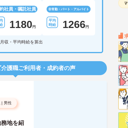
約社員・嘱託社員
非常勤・パート・アルバイト
1180
1266
円
円
月収・平均時給を算出
ビ介護職
ご利用者・成約者の声
代
|
男性
勤務地を紹