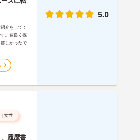
ムーズに転
5.0
で紹介をしてく
です。運良く採
て嬉しかったで
る
代
|
女性
り、履歴書