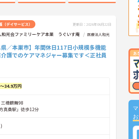
護（デイサービス）
更新日：2026年06月22日
人和光会ファミリーケア本巣 うぐいす庵
医療法人和光
阜県／本巣市】年間休日117日小規模多機能
宅介護でのケアマネジャー募集です＜正社員
円～34.9万円
 三橋鶴舞98
マ
方真桑駅」徒歩12分
お
)