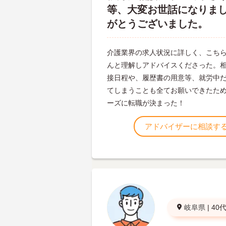
等、大変お世話になりま
がとうございました。
介護業界の求人状況に詳しく、こち
んと理解しアドバイスくださった。
接日程や、履歴書の用意等、就労中
てしまうことも全てお願いできたた
ーズに転職が決まった！
アドバイザーに相談す
岐阜県
|
40