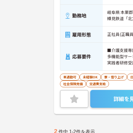
岐阜県 本巣郡
勤務地
樽見鉄道「北
雇用形態
正社員(正職員
■介護支援専
応募要件
多機能型サー
実践者研修受
車通勤可
未経験OK
寮・借り上げ
社会保険完備
交通費支給
詳細を
2
件中 1-2件を表示