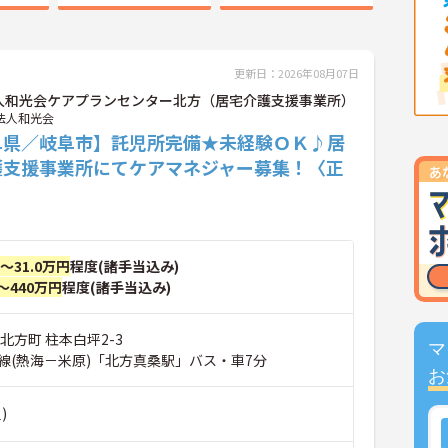
更新日：2026年08月07日
人和光会ケアプランセンター北方（居宅介護支援事業所）
法人和光会
阜県／岐阜市】託児所完備★未経験ＯＫ♪居
護支援事業所にてケアマネジャー募集！〈正
〉
円～31.0万円
程度(諸手当込み)
～440万円
程度(諸手当込み)
北方町 柱本白坪2-3
マ
線(熱海－米原)「北方真桑駅」バス・車7分
お
)