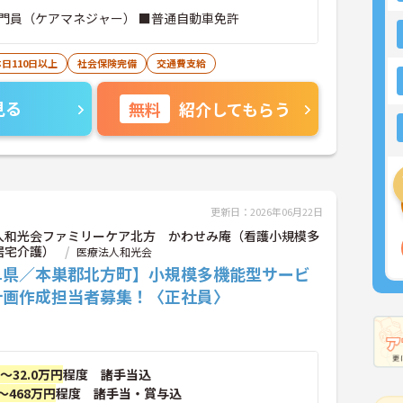
門員（ケアマネジャー） ■普通自動車免許
日110日以上
社会保険完備
交通費支給
見る
無料
紹介してもらう
更新日：2026年06月22日
人和光会ファミリーケア北方 かわせみ庵（看護小規模多
居宅介護）
医療法人和光会
阜県／本巣郡北方町】小規模多機能型サービ
計画作成担当者募集！〈正社員〉
円～32.0万円
程度 諸手当込
～468万円
程度 諸手当・賞与込