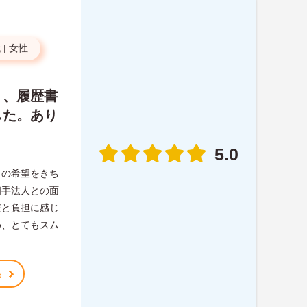
代
|
女性
り、履歴書
した。あり
5.0
らの希望をきち
相手法人との面
だと負担に感じ
め、とてもスム
る