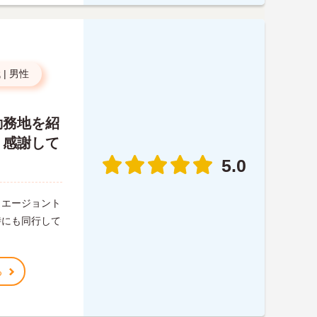
代
|
男性
勤務地を紹
く感謝して
5.0
、エージョント
時にも同行して
る