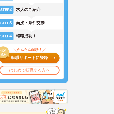
2
求人のご紹介
STEP
3
面接・条件交渉
STEP
4
転職成功！
STEP
転職サポートに登録
はじめて転職する方へ