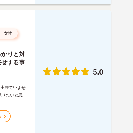
代
|
女性
っかりと対
任せする事
5.0
が出来ていませ
張りたいと思
る