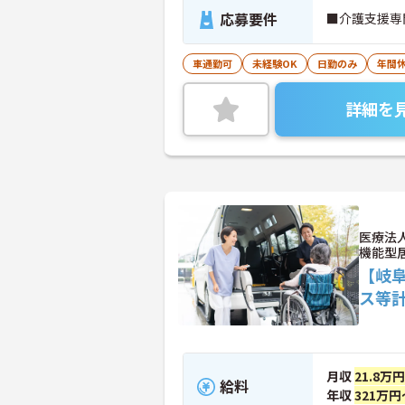
応募要件
■介護支援専
車通勤可
未経験OK
日勤のみ
年間休
詳細を
医療法
機能型
【岐
ス等
月収
21.8万
給料
年収
321万円