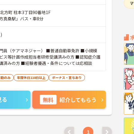
北方町 柱本3丁目90番地1F
方真桑駅」バス・車8分
)
門員（ケアマネジャー） ■普通自動車免許 ■小規模
ビス等計画作成担当者研修受講済みの方 ■認知症介護
講済みの方 ■経験者優遇・条件については応相談
日勤のみ
年間休日110日以上
ボーナス・賞与あり
見る
無料
紹介してもらう
1