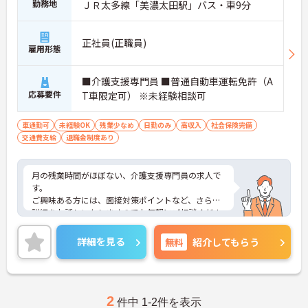
勤務地
ＪＲ太多線「美濃太田駅」バス・車9分
正社員(正職員)
雇用形態
■介護支援専門員 ■普通自動車運転免許（A
応募要件
T車限定可） ※未経験相談可
車通勤可
未経験OK
残業少なめ
日勤のみ
高収入
社会保険完備
交通費支給
退職金制度あり
月の残業時間がほぼない、介護支援専門員の求人で
す。
ご興味ある方には、面接対策ポイントなど、さらに
詳細をお話しいたしますのでお気軽にご相談くださ
い！
詳細を見る
無料
紹介してもらう
2
件中 1-2件を表示