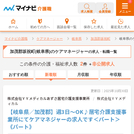
0
0
求人検索
会員登録
メニュー
ホーム
初めての方へ
面談会場一覧
保存した求人
最近見た求人
マイナビ介護職
ケアマネージャー
岐阜県
加茂郡坂祝町
岐阜県の
加茂郡坂祝町(岐阜県)のケアマネージャー
の求人・転職一覧
2
この条件の介護・福祉求人数
非公開求人
件 ＋
おすすめ順
新着順
月収順
年収順
更新日：2025年10月30日
株式会社ＹＹメディカルあずさ居宅介護支援事業所
株式会社ＹＹメデ
ィカル
【岐阜県／加茂郡】週3日～OK♪居宅介護支援事
業所にてケアマネジャーの求人です＜パート＞
《パート》