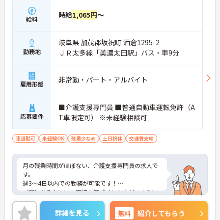
時給
1,065円
～
給料
岐阜県 加茂郡坂祝町 酒倉1295-2
勤務地
ＪＲ太多線「美濃太田駅」バス・車9分
非常勤・パート・アルバイト
雇用形態
■介護支援専門員 ■普通自動車運転免許（A
応募要件
T車限定可） ※未経験相談可
車通勤可
未経験OK
残業少なめ
土日祝休
交通費支給
月の残業時間がほぼない、介護支援専門員の求人で
す。
週3～4日以内での勤務が可能です！
ご興味ある方には、面接対策ポイントなど、さらに
詳細をお話しいたしますのでお気軽にご相談くださ
い！
詳細を見る
無料
紹介してもらう