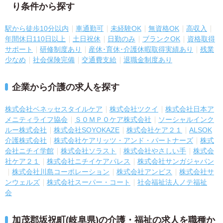
り条件から探す
駅から徒歩10分以内
車通勤可
未経験OK
無資格OK
高収入
年間休日110日以上
土日祝休
日勤のみ
ブランクOK
資格取得
サポート
研修制度あり
産休･育休･介護休暇取得実績あり
残業
少なめ
社会保険完備
交通費支給
退職金制度あり
企業から介護の求人を探す
株式会社ベネッセスタイルケア
株式会社ツクイ
株式会社日本ア
メニティライフ協会
ＳＯＭＰＯケア株式会社
ソーシャルインク
ルー株式会社
株式会社SOYOKAZE
株式会社ケア２１
ALSOK
介護株式会社
株式会社ケアリッツ・アンド・パートナーズ
株式
会社ニチイ学館
株式会社ソラスト
株式会社やさしい手
株式会
社ケア２１
株式会社ニチイケアパレス
株式会社サンガジャパン
株式会社川島コーポレーション
株式会社アンビス
株式会社サ
ンウェルズ
株式会社スーパー・コート
社会福祉法人ノテ福祉
会
加茂郡坂祝町(岐阜県)の介護・福祉の求人を職種か