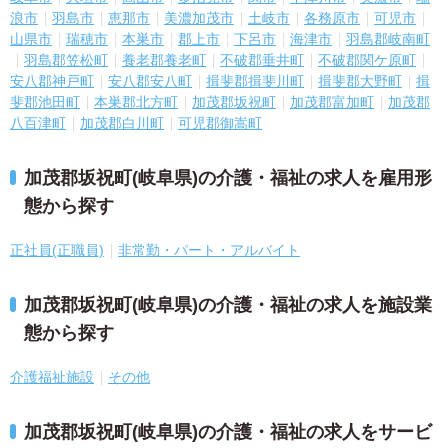
浪市
羽島市
恵那市
美濃加茂市
土岐市
各務原市
可児市
山県市
瑞穂市
本巣市
郡上市
下呂市
海津市
羽島郡岐南町
羽島郡笠松町
養老郡養老町
不破郡垂井町
不破郡関ケ原町
安八郡神戸町
安八郡安八町
揖斐郡揖斐川町
揖斐郡大野町
揖
斐郡池田町
本巣郡北方町
加茂郡坂祝町
加茂郡富加町
加茂郡
八百津町
加茂郡白川町
可児郡御嵩町
加茂郡坂祝町(岐阜県)の介護・福祉の求人を雇用形
態から探す
正社員(正職員)
非常勤・パート・アルバイト
加茂郡坂祝町(岐阜県)の介護・福祉の求人を施設業
態から探す
介護福祉施設
その他
加茂郡坂祝町(岐阜県)の介護・福祉の求人をサービ