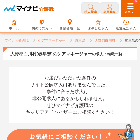
0
0
求人検索
会員登録
メニュー
ホーム
初めての方へ
面談会場一覧
保存した求人
最近見た求人
マイナビ介護職
ケアマネージャー
岐阜県
大野郡白川村
岐阜県の
大野郡白川村(岐阜県)のケアマネージャー
の求人・転職一覧
お選びいただいた条件の
サイト公開求人はありませんでした。
条件に合った求人は、
非公開求人にあるかもしれません。
ぜひマイナビ介護職の
キャリアアドバイザーにご相談ください！