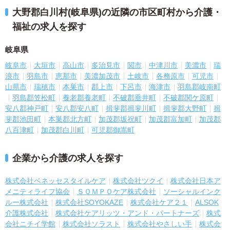
大野郡白川村(岐阜県)の近隣の市区町村から介護・
福祉の求人を探す
岐阜県
岐阜市
大垣市
高山市
多治見市
関市
中津川市
美濃市
瑞
浪市
羽島市
恵那市
美濃加茂市
土岐市
各務原市
可児市
山県市
瑞穂市
本巣市
郡上市
下呂市
海津市
羽島郡岐南町
羽島郡笠松町
養老郡養老町
不破郡垂井町
不破郡関ケ原町
安八郡神戸町
安八郡安八町
揖斐郡揖斐川町
揖斐郡大野町
揖
斐郡池田町
本巣郡北方町
加茂郡坂祝町
加茂郡富加町
加茂郡
八百津町
加茂郡白川町
可児郡御嵩町
企業から介護の求人を探す
株式会社ベネッセスタイルケア
株式会社ツクイ
株式会社日本ア
メニティライフ協会
ＳＯＭＰＯケア株式会社
ソーシャルインク
ルー株式会社
株式会社SOYOKAZE
株式会社ケア２１
ALSOK
介護株式会社
株式会社ケアリッツ・アンド・パートナーズ
株式
会社ニチイ学館
株式会社ソラスト
株式会社やさしい手
株式会