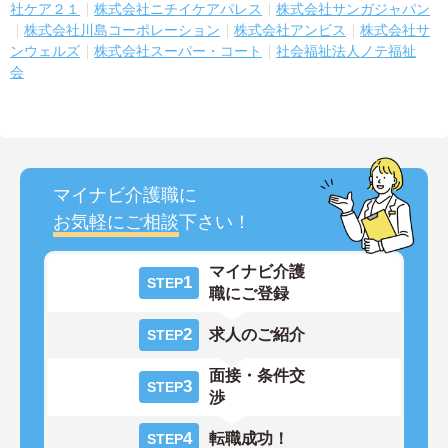
社ケア２１
株式会社ニチイケアパレス
株式会社サンガジャパン
株式会社川島コーポレーション
株式会社アンビス
株式会社サ
ンウェルズ
株式会社スーパー・コート
社会福祉法人ノテ福祉
会
マイナビ介護職に
お気軽にご相談
下さい！
マイナビ介護
1
STEP
職にご登録
2
求人のご紹介
STEP
面接・条件交
3
STEP
渉
4
転職成功！
STEP