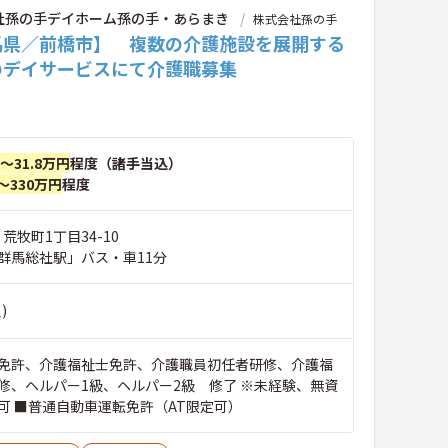
社孫の手デイホーム孫の手・あらまき
株式会社孫の手
馬県／前橋市】 複数の介護施設を展開する
のデイサービスにて介護職募集
円～31.8万円
程度（諸手当込）
～330万円
程度
荒牧町1丁目34-10
群馬総社駅」バス・車11分
)
免許、介護福祉士免許、介護職員初任者研修、介護福
修、ヘルパー1級、ヘルパー2級 修了 ※未経験、無資
可 ■普通自動車運転免許（AT限定可）