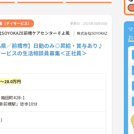
護（デイサービス）
更新日：2026年08月06日
マ
SOYOKAZE前橋ケアセンターそよ風
株式会社SOYOKAZ
お
馬県／前橋市】日勤のみ◎昇給・賞与あり♪
サービスの生活相談員募集＜正社員＞
円～28.0万円
箱田町428-1
新前橋駅」徒歩10分
)