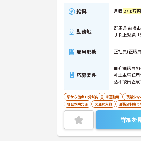
給料
月収
27.0万
群馬県 前橋市 
勤務地
ＪＲ上越線「
雇用形態
正社員(正職員
■介護職員初
応募要件
祉士主事任用
活相談員経験
駅から徒歩10分以内
車通勤可
残業少な
社会保険完備
交通費支給
退職金制度あ
詳細を