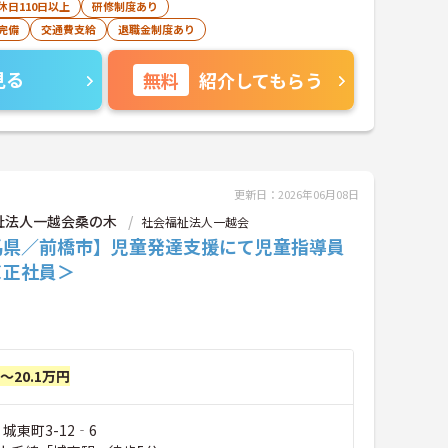
休日110日以上
研修制度あり
完備
交通費支給
退職金制度あり
見る
無料
紹介してもらう
更新日：2026年06月08日
祉法人一越会桑の木
社会福祉法人一越会
馬県／前橋市】児童発達支援にて児童指導員
＜正社員＞
円～20.1万円
城東町3-12‐6