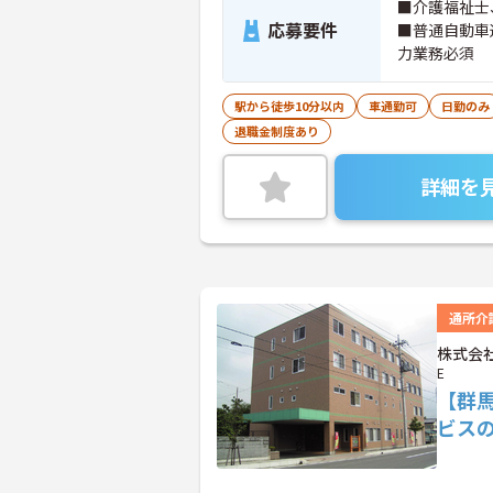
■介護福祉士
応募要件
■普通自動車
力業務必須
駅から徒歩10分以内
車通勤可
日勤のみ
退職金制度あり
詳細を
通所介
株式会社
E
【群
ビス