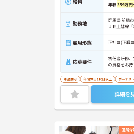
給料
年収
359万円
群馬県 前橋市 
勤務地
ＪＲ上越線「
雇用形態
正社員(正職員
初任者研修、
応募要件
の資格をお持
車通勤可
年間休日110日以上
ボーナス
詳細を
通所介