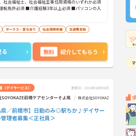
、社会福祉士、社会福祉主事任用資格のいずれか必須
運転免許必須 ■介護経験3年以上必須 ■パソコンの入
ボーナス・賞与あり
社会保険完備
交通費支給
見る
無料
紹介してもらう
護（デイサービス）
更新日：2026年08月06日
SOYOKAZE前橋ケアセンターそよ風
株式会社SOYOKAZ
馬県／前橋市】日勤のみ◎駅ちか♪デイサー
の管理者募集＜正社員＞