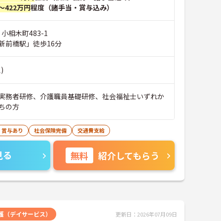
～422万円
程度（諸手当・賞与込み）
小相木町483-1
新前橋駅」徒歩16分
)
実務者研修、介護職員基礎研修、社会福祉士いずれか
ちの方
・賞与あり
社会保険完備
交通費支給
見る
無料
紹介してもらう
護（デイサービス）
更新日：2026年07月09日