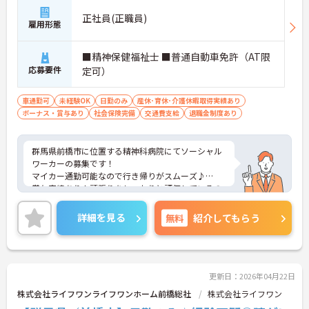
正社員(正職員)
雇用形態
■精神保健福祉士 ■普通自動車免許（AT限
応募要件
定可）
車通勤可
未経験OK
日勤のみ
産休･育休･介護休暇取得実績あり
ボーナス・賞与あり
社会保険完備
交通費支給
退職金制度あり
群馬県前橋市に位置する精神科病院にてソーシャル
ワーカーの募集です！
マイカー通勤可能なので行き帰りがスムーズ♪
賞与実績あり！頑張りをしっかりと評価しているの
で、モチベーションを保ちやすい環境です◎
ご興味のある方は、マイナビ介護職までお問い合わ
詳細を見る
無料
紹介してもらう
せください。
更新日：2026年04月22日
株式会社ライフワンライフワンホーム前橋総社
株式会社ライフワン