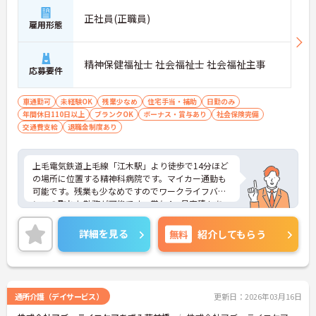
正社員(正職員)
雇用形態
精神保健福祉士 社会福祉士 社会福祉主事
応募要件
車通勤可
未経験OK
残業少なめ
住宅手当・補助
日勤のみ
年間休日110日以上
ブランクOK
ボーナス・賞与あり
社会保険完備
交通費支給
退職金制度あり
上毛電気鉄道上毛線「江木駅」より徒歩で14分ほど
の場所に位置する精神科病院です。マイカー通勤も
可能です。残業も少なめですのでワークライフバラ
ンスの取れた勤務が可能です。賞与4ヶ月実積もあ
り、頑張りがしっかりと反映され、モチベーション
にもつながります。ご興味ある方には、面接対策ポ
詳細を見る
無料
紹介してもらう
イントなど、さらに詳細をお話しいたしますのでお
気軽にご相談ください。
通所介護（デイサービス）
更新日：2026年03月16日