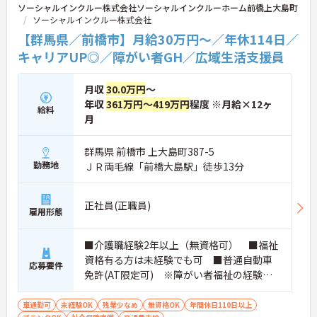
ソーシャルインクルー株式会社ソーシャルインクルーホーム前橋上大島町
ソーシャルインクルー株式会社
【群馬県／前橋市】月給30万円～／年休114日／
キャリアUP◎／障がい者GH／広域生活支援員
月収
30.0万円
～
年収
361万円～419万円
程度 ※月給×12ヶ
給料
月
群馬県 前橋市 上大島町387-5
勤務地
ＪＲ両毛線「前橋大島駅」徒歩13分
正社員(正職員)
雇用形態
■介護職経験2年以上（無資格可） ■福祉
資格有る方は未経験でも可 ■普通自動車
応募要件
免許(AT限定可) ※障がい者福祉の経験は
不問です。※実務経験2年以上の方、障がい
者福祉に関する経験をお持ちの方大歓迎
車通勤可
未経験OK
残業少なめ
無資格OK
年間休日110日以上