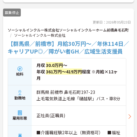
とで高い給与水準を実現しています。年間休日114
日の確保や、献立・レシピの完全標準化による業務
募集停止
効率化など、ワークライフバランスを保ちながら定
年70歳まで長期的に活躍できる制度が盤石に整って
更新日：2026年05月23日
います。複数施設を経験することで培われるマネジ
ソーシャルインクルー株式会社ソーシャルインクルーホーム前橋鼻毛石町
メント視点は、将来的なエリアマネージャーへのキ
ソーシャルインクルー株式会社
ャリアアップにも直結しており、最新の環境で専門
性を発揮したいプロフェッショナルの方にお勧めで
【群馬県／前橋市】月給30万円～／年休114日／
す。
キャリアUP◎／障がい者GH／広域生活支援員
★おすすめPOINT★
・広域支援員として複数のホームを巡るため、各ホ
月収
30.0万円
～
ームのパートスタッフの教育やサポートにも携わる
年収
361万円～419万円
程度 ※月給×12ヶ
給料
ことができ、現場の介助業務にとどまらず、施設運
月
営や人材育成の視点を養うことで、将来のエリアマ
ネージャー候補としてのステップアップに直結しま
す。
群馬県 前橋市 鼻毛石町197-23
・定年70歳、再雇用75歳までという業界屈指の制度
勤務地
上毛電気鉄道上毛線「樋越駅」バス・車8分
があり、20代から60代まで幅広い年代が活躍してい
ます。年間休日も114日確保されているため、無理
なく長期的なキャリアを築いていただけます。
正社員(正職員)
雇用形態
・全施設がバリアフリー設計かつ最新設備を備えて
おり、清潔感にあふれた美しい環境です。ハード面
に加え、ソフト面でも「献立の事前決定・レシピ完
■介護職経験2年以上（無資格可） ■福祉
備」により現場の負担が大幅に軽減されています。