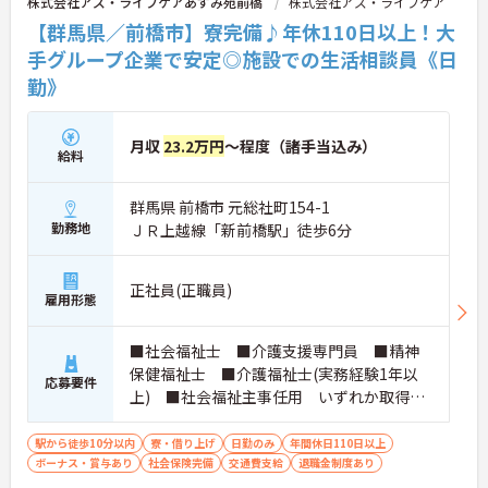
株式会社アズ・ライフケアあずみ苑前橋
株式会社アズ・ライフケア
【群馬県／前橋市】寮完備♪年休110日以上！大
手グループ企業で安定◎施設での生活相談員《日
勤》
月収
23.2万円
～程度（諸手当込み）
給料
群馬県 前橋市 元総社町154-1
勤務地
ＪＲ上越線「新前橋駅」徒歩6分
正社員(正職員)
雇用形態
■社会福祉士 ■介護支援専門員 ■精神
保健福祉士 ■介護福祉士(実務経験1年以
応募要件
上) ■社会福祉主事任用 いずれか取得さ
れている方 ■普通自動車免許をお持ちの
方 ※厚生労働大臣が定める科目を3科目以上
駅から徒歩10分以内
寮・借り上げ
日勤のみ
年間休日110日以上
ボーナス・賞与あり
履修していることが成績証明書の提示にて
社会保険完備
交通費支給
退職金制度あり