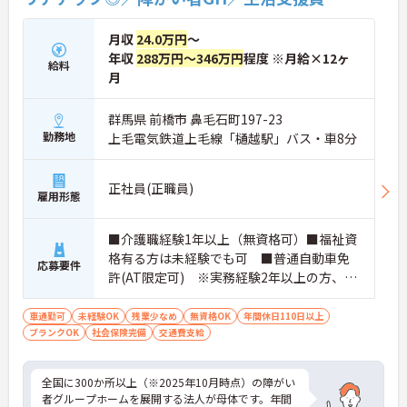
★おすすめPOINT★
・広域支援員として複数のホームを巡るため、各ホ
月収
24.0万円
～
ームのパートスタッフの教育やサポートにも携わる
年収
288万円～346万円
程度 ※月給×12ヶ
給料
ことができ、現場の介助業務にとどまらず、施設運
月
営や人材育成の視点を養うことで、将来のエリアマ
ネージャー候補としてのステップアップに直結しま
す。
群馬県 前橋市 鼻毛石町197-23
・定年70歳、再雇用75歳までという業界屈指の制度
勤務地
上毛電気鉄道上毛線「樋越駅」バス・車8分
があり、20代から60代まで幅広い年代が活躍してい
ます。年間休日も114日確保されているため、無理
なく長期的なキャリアを築いていただけます。
正社員(正職員)
雇用形態
・全施設がバリアフリー設計かつ最新設備を備えて
おり、清潔感にあふれた美しい環境です。ハード面
に加え、ソフト面でも「献立の事前決定・レシピ完
■介護職経験1年以上（無資格可）■福祉資
備」により現場の負担が大幅に軽減されています。
格有る方は未経験でも可 ■普通自動車免
ご利用者様の安全性はもちろん、働くスタッフにと
応募要件
許(AT限定可) ※実務経験2年以上の方、障
っても身体的負担が少なく、高いモチベーションを
保って業務に集中できます。
がい者福祉に関する経験をお持ちの方大歓
迎
車通勤可
未経験OK
残業少なめ
無資格OK
年間休日110日以上
ブランクOK
社会保険完備
交通費支給
全国に300か所以上（※2025年10月時点）の障がい
者グループホームを展開する法人が母体です。年間