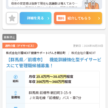
母体の安定感は抜群で現在も店舗数は増えておりま
す。また、事業拡大傾向にあるため、頑張り次第で
はキャリアアップも見込めるます。複数の店舗を経
営しているノウハウを生かした研修制度も自身の成
詳細を見る
無料
紹介してもらう
長に繋がります。スタッフものびのびと働いてお
り、職場の雰囲気が明るく活気があるのも魅力の1
つです。
ご興味のある方はお気軽にお問い合わせ下さいま
募集停止
せ。
通所介護（デイサービス）
更新日：2026年06月30日
株式会社介護NEXT健康サポートげんき朝日町
株式会社介護NEXT
【群馬県／前橋市】 機能訓練強化型デイサービ
スにて管理職候補募集！
月収
25.0万円～30.0万円
程度
給料
年収
300万円～360万円
程度
群馬県 前橋市 朝日町3-15-9
勤務地
ＪＲ両毛線「前橋駅」バス・車7分