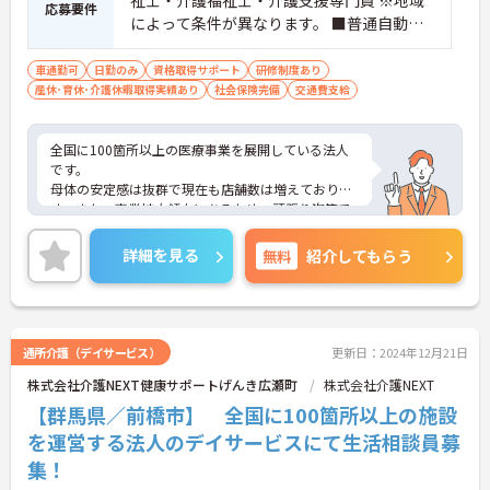
祉士・介護福祉士・介護支援専門員 ※地域
応募要件
によって条件が異なります。 ■普通自動車
免許（AT限定可） ※未経験可、ブランク可
車通勤可
日勤のみ
資格取得サポート
研修制度あり
産休･育休･介護休暇取得実績あり
社会保険完備
交通費支給
全国に100箇所以上の医療事業を展開している法人
です。
母体の安定感は抜群で現在も店舗数は増えておりま
す。また、事業拡大傾向にあるため、頑張り次第で
はキャリアアップも見込めるます。複数の店舗を経
営しているノウハウを生かした研修制度も自身の成
詳細を見る
無料
紹介してもらう
長に繋がります。スタッフものびのびと働いてお
り、職場の雰囲気が明るく活気があるのも魅力の1
つです。
ご興味のある方はお気軽にお問い合わせ下さいま
せ。
通所介護（デイサービス）
更新日：2024年12月21日
株式会社介護NEXT健康サポートげんき広瀬町
株式会社介護NEXT
【群馬県／前橋市】 全国に100箇所以上の施設
を運営する法人のデイサービスにて生活相談員募
集！