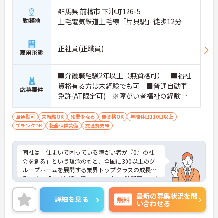
群馬県 前橋市 下沖町126-5
勤務地
上毛電気鉄道上毛線「片貝駅」徒歩12分
正社員(正職員)
雇用形態
■介護職経験2年以上（無資格可） ■福祉
資格有る方は未経験でも可 ■普通自動車
応募要件
免許(AT限定可) ※障がい者福祉の経験は
不問です。※実務経験2年以上の方、障がい
者福祉に関する経験をお持ちの方大歓迎
車通勤可
未経験OK
残業少なめ
無資格OK
年間休日110日以上
ブランクOK
社会保険完備
交通費支給
同社は「住まいで困っている障がい者が『0』の社
会を創る」という理念のもと、全国に300以上のグ
ループホームを展開する業界トップクラスの成長企
業です。「広域生活支援員」は、車で1時間圏内の複
数施設を横断的に担当し、現場支援とパートスタッ
最新の募集状況を問
フのサポートを行うハイクラスなポジションです。
詳細を見る
無料
い合わせる
最新設備とバリアフリーが完備され、スタッフの身
体的負担が少なく、広域手当5万円が付与されるこ