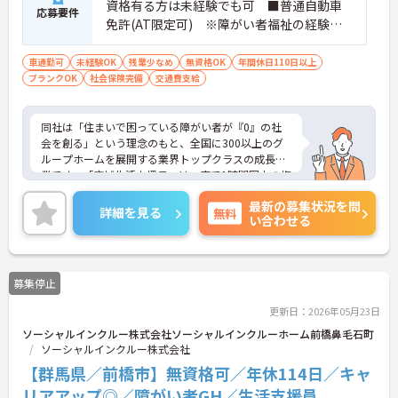
資格有る方は未経験でも可 ■普通自動車
ご利用者様の安全性はもちろん、働くスタッフにと
応募要件
免許(AT限定可) ※障がい者福祉の経験は
っても身体的負担が少なく、高いモチベーションを
保って業務に集中できます。
不問です。※実務経験2年以上の方、障がい
者福祉に関する経験をお持ちの方大歓迎
車通勤可
未経験OK
残業少なめ
無資格OK
年間休日110日以上
ブランクOK
社会保険完備
交通費支給
同社は「住まいで困っている障がい者が『0』の社
会を創る」という理念のもと、全国に300以上のグ
ループホームを展開する業界トップクラスの成長企
業です。「広域生活支援員」は、車で1時間圏内の複
数施設を横断的に担当し、現場支援とパートスタッ
最新の募集状況を問
フのサポートを行うハイクラスなポジションです。
詳細を見る
無料
い合わせる
最新設備とバリアフリーが完備され、スタッフの身
体的負担が少なく、広域手当5万円が付与されるこ
とで高い給与水準を実現しています。年間休日114
日の確保や、献立・レシピの完全標準化による業務
募集停止
効率化など、ワークライフバランスを保ちながら定
年70歳まで長期的に活躍できる制度が盤石に整って
更新日：2026年05月23日
います。複数施設を経験することで培われるマネジ
ソーシャルインクルー株式会社ソーシャルインクルーホーム前橋鼻毛石町
メント視点は、将来的なエリアマネージャーへのキ
ソーシャルインクルー株式会社
ャリアアップにも直結しており、最新の環境で専門
性を発揮したいプロフェッショナルの方にお勧めで
【群馬県／前橋市】無資格可／年休114日／キャ
す。
リアアップ◎／障がい者GH／生活支援員