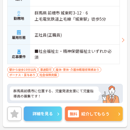
群馬県 前橋市 城東町3-12‐6
勤務地
上毛電気鉄道上毛線「城東駅」徒歩5分
正社員(正職員)
雇用形態
■社会福祉士・精神保健福祉士いずれか必
応募要件
須
駅から徒歩10分以内
車通勤可
産休･育休･介護休暇取得実績あり
ボーナス・賞与あり
社会保険完備
群馬県前橋市に位置する、児童発達支援にて児童指
導員の募集です！
詳細を見る
無料
紹介してもらう