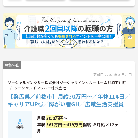
さい！
募集停止
更新日：2026年05月23日
ソーシャルインクルー株式会社ソーシャルインクルーホーム前橋下沖町
ソーシャルインクルー株式会社
【群馬県／前橋市】月給30万円～／年休114日／
キャリアUP◎／障がい者GH／広域生活支援員
月収
30.0万円
～
年収
361万円～419万円
程度 ※月給×12ヶ
給料
月