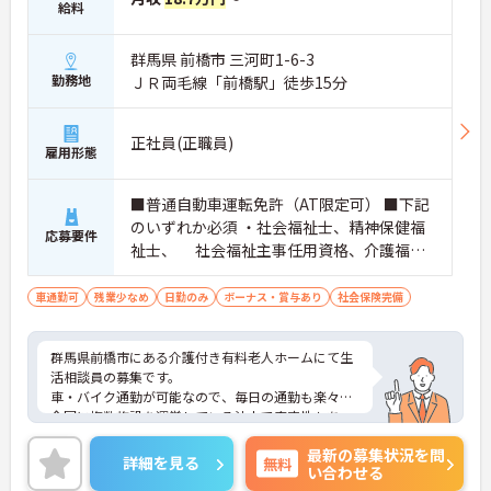
営や人材育成の視点を養うことで、将来のエリアマ
給料
ネージャー候補としてのステップアップに直結しま
す。
群馬県 前橋市 三河町1-6-3
・定年70歳、再雇用75歳までという業界屈指の制度
勤務地
ＪＲ両毛線「前橋駅」徒歩15分
があり、20代から60代まで幅広い年代が活躍してい
ます。年間休日も114日確保されているため、無理
なく長期的なキャリアを築いていただけます。
正社員(正職員)
・全施設がバリアフリー設計かつ最新設備を備えて
雇用形態
おり、清潔感にあふれた美しい環境です。ハード面
に加え、ソフト面でも「献立の事前決定・レシピ完
備」により現場の負担が大幅に軽減されています。
■普通自動車運転免許（AT限定可） ■下記
ご利用者様の安全性はもちろん、働くスタッフにと
のいずれか必須 ・社会福祉士、精神保健福
応募要件
っても身体的負担が少なく、高いモチベーションを
祉士、 社会福祉主事任用資格、介護福祉
保って業務に集中できます。
士 のいずれか ・介護支援専門員（指定居
宅介護支援事業所で、2年以上の実務経験
車通勤可
残業少なめ
日勤のみ
ボーナス・賞与あり
社会保険完備
者） ・社会福祉施設等で人員基準に定めら
れた職種として、 介護または相談業務の
群馬県前橋市にある介護付き有料老人ホームにて生
経験が2年以上
活相談員の募集です。
車・バイク通勤が可能なので、毎日の通勤も楽々♪
全国に複数施設を運営している法人で安定性もあ
り、安心して長く働くことができます☆
最新の募集状況を問
ご興味のある方には、面接対策ポイントなど、さら
詳細を見る
無料
い合わせる
に詳細をお話しいたしますのでお気軽にご相談くだ