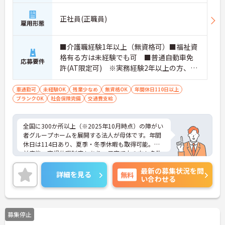
常時2～4名のスタッフで支援、国基準を上回る人員
配置や夜間複数名体制が敷かれているため、業務に
正社員(正職員)
雇用形態
追われることなくご利用者様のペースに合わせたサ
ポートが可能です。施設も専用設計で働きやすく、
ご自身の理想とする福祉を実践できる環境が整って
■介護職経験1年以上（無資格可）■福祉資
います。
格有る方は未経験でも可 ■普通自動車免
応募要件
許(AT限定可) ※実務経験2年以上の方、障
がい者福祉に関する経験をお持ちの方大歓
迎
車通勤可
未経験OK
残業少なめ
無資格OK
年間休日110日以上
ブランクOK
社会保険完備
交通費支給
全国に300か所以上（※2025年10月時点）の障がい
者グループホームを展開する法人が母体です。年間
休日は114日あり、夏季・冬季休暇も取得可能。産
前産後・育児休暇制度もあり、子育て中の方も多数
活躍中で、ワークライフバランスを大切にしながら
最新の募集状況を問
働ける環境が整っています。研修制度や外部勉強会
詳細を見る
無料
い合わせる
の受講支援もあり、スキルアップもしっかりサポー
ト。将来的には管理者やエリアマネージャーへのキ
ャリアアップも目指せます。20代から60代まで幅広
い年代のスタッフが活躍しており、和やかな雰囲気
募集停止
の職場です。介護経験を活かしたい方、福祉の資格