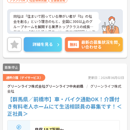
ブランクOK
社会保険完備
交通費支給
同社は「住まいで困っている障がい者が『0』の社
会を創る」という理念のもと、全国に300以上のグ
ループホームを展開する業界トップクラスの成長企
業です。「広域生活支援員」は、車で1時間圏内の複
数施設を横断的に担当し、現場支援とパートスタッ
最新の募集状況を問
フのサポートを行うハイクラスなポジションです。
詳細を見る
無料
い合わせる
最新設備とバリアフリーが完備され、スタッフの身
体的負担が少なく、広域手当5万円が付与されるこ
とで高い給与水準を実現しています。年間休日114
日の確保や、献立・レシピの完全標準化による業務
募集停止
効率化など、ワークライフバランスを保ちながら定
年70歳まで長期的に活躍できる制度が盤石に整って
通所介護（デイサービス）
更新日：2026年06月02日
います。複数施設を経験することで培われるマネジ
メント視点は、将来的なエリアマネージャーへのキ
グリーンライフ株式会社グリーンライフ中央前橋
グリーンライフ株式
ャリアアップにも直結しており、最新の環境で専門
会社
性を発揮したいプロフェッショナルの方にお勧めで
【群馬県／前橋市】車・バイク通勤OK！介護付
す。
き有料老人ホームにて生活相談員の募集です！＜
★おすすめPOINT★
正社員＞
・広域支援員として複数のホームを巡るため、各ホ
ームのパートスタッフの教育やサポートにも携わる
ことができ、現場の介助業務にとどまらず、施設運
月収
18.7万円
～