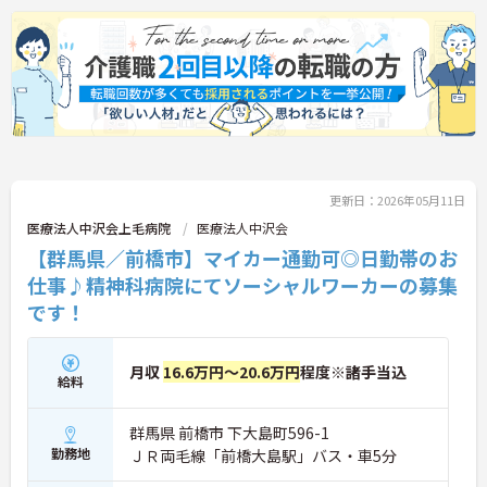
更新日：2026年05月11日
医療法人中沢会上毛病院
医療法人中沢会
【群馬県／前橋市】マイカー通勤可◎日勤帯のお
仕事♪精神科病院にてソーシャルワーカーの募集
です！
月収
16.6万円～20.6万円
程度※諸手当込
給料
群馬県 前橋市 下大島町596-1
勤務地
ＪＲ両毛線「前橋大島駅」バス・車5分