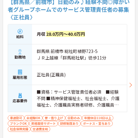
【群馬県／前橋市】日勤のみ♪経験不問◎障がい
者グループホームでのサービス管理責任者の募集
〈正社員〉
月収
28.0万円～40.0万円
給料
群馬県 前橋市 総社町植野723-5
勤務地
ＪＲ上越線「群馬総社駅」徒歩11分
正社員(正職員)
雇用形態
■資格：サービス管理責任者必須 ■経験
不問 ■精神保健福祉士、社会福祉士、介護
応募要件
福祉士、介護職員実務者研修、介護職員初
任者研修あれば尚可 ■普通自動車免許あ
れば尚可
車通勤可
未経験OK
寮・借り上げ
日勤のみ
年間休日110日以上
ブランクOK
資格取得サポート
研修制度あり
ボーナス・賞与あり
社会保険完備
交通費支給