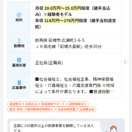
月収
20.0万円～25.0万円
程度（諸手当込
み）※経験者モデル
給料
年収
216万円～276万円
程度（諸手当別途支
給）
群馬県 前橋市 広瀬町2-6-5
勤務地
ＪＲ両毛線「前橋大島駅」徒歩20分
正社員(正職員)
雇用形態
■社会福祉士、社会福祉主事、精神保健福
祉士・介護福祉士・介護支援専門員 ※地域
応募要件
によって条件が異なります。 ■普通自動車
免許（AT限定可） ※未経験可、ブランク可
車通勤可
日勤のみ
資格取得サポート
研修制度あり
産休･育休･介護休暇取得実績あり
社会保険完備
交通費支給
全国に100箇所以上の医療事業を展開している法人
です。