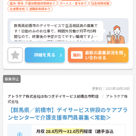
産休･育休･介護休暇取得実績あり
ボーナス・賞与あり
社会保険完備
交通費支給
退職金制度あり
群馬県前橋市のデイサービスで生活相談員の募集で
す！日勤のみのお仕事で、時間外労働が月平均5時
間なので、終業後の予定が立てやすい職場です♪駐
車場付きでマイカー通勤が可能なのもうれしいポイ
ント♪ご興味のある方は、面接ポイントをお伝えし
最新の募集状況を問
ますので、お気軽にご連絡ください。
詳細を見る
無料
い合わせる
募集停止
更新日：2025年08月28日
アトラケア株式会社ほねつぎデイサービス前橋古市町店
アトラケア株
式会社
【群馬県／前橋市】デイサービス併設のケアプラ
ンセンターで介護支援専門員募集＜常勤＞
月収
28.0万円～32.0万円
程度（諸手当込