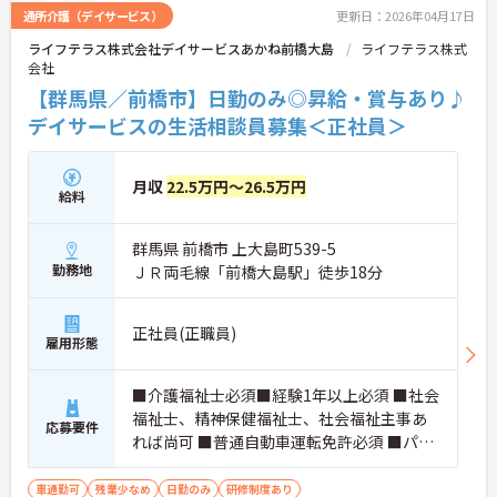
をお持ちの方、安定した法人でキャリアを築きたい
通所介護（デイサービス）
更新日：2026年04月17日
方におすすめです。
ライフテラス株式会社デイサービスあかね前橋大島
ライフテラス株式
★おすすめPOINT★
会社
・生活支援員からスタートし、サービス管理責任者
【群馬県／前橋市】日勤のみ◎昇給・賞与あり♪
やエリアマネージャーへと続く明確なステップアッ
デイサービスの生活相談員募集＜正社員＞
プの道筋が用意されています。急成長中の企業であ
るためポストも豊富にあり、専門性を高めながらマ
ネジメント職への挑戦も視野に入れていただけま
す。
月収
22.5万円～26.5万円
給料
・年間休日114日、残業月平均10時間程度という就
業環境に加え、産前産後休暇や育児休暇制度がしっ
かりと整備されています。オンとオフの切り替えを
群馬県 前橋市 上大島町539-5
明確にし、心身ともに充実した状態で長くご活躍い
勤務地
ＪＲ両毛線「前橋大島駅」徒歩18分
ただけます。
・グループホーム一棟あたりの入居者様20名定員を
常時2～4名のスタッフで支援、国基準を上回る人員
正社員(正職員)
配置や夜間複数名体制が敷かれているため、業務に
雇用形態
追われることなくご利用者様のペースに合わせたサ
ポートが可能です。施設も専用設計で働きやすく、
■介護福祉士必須■経験1年以上必須 ■社会
ご自身の理想とする福祉を実践できる環境が整って
福祉士、精神保健福祉士、社会福祉主事あ
います。
応募要件
れば尚可 ■普通自動車運転免許必須 ■パソ
コンでの簡単なテキスト入力できれば尚可
車通勤可
残業少なめ
日勤のみ
研修制度あり