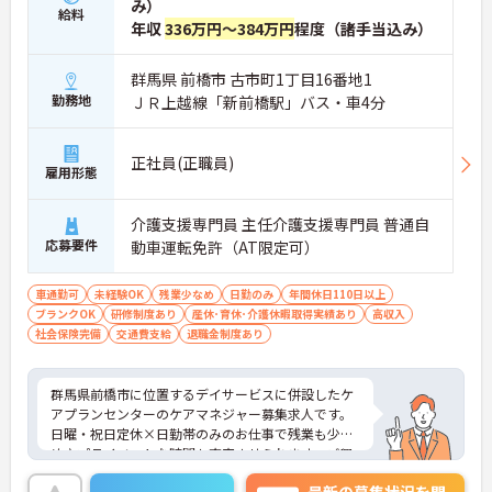
み）
給料
年収
336万円～384万円
程度（諸手当込み）
群馬県 前橋市 古市町1丁目16番地1
勤務地
ＪＲ上越線「新前橋駅」バス・車4分
正社員(正職員)
雇用形態
介護支援専門員 主任介護支援専門員 普通自
応募要件
動車運転免許（AT限定可）
車通勤可
未経験OK
残業少なめ
日勤のみ
年間休日110日以上
ブランクOK
研修制度あり
産休･育休･介護休暇取得実績あり
高収入
社会保険完備
交通費支給
退職金制度あり
群馬県前橋市に位置するデイサービスに併設したケ
アプランセンターのケアマネジャー募集求人です。
日曜・祝日定休×日勤帯のみのお仕事で残業も少な
め♪プライベートな時間も充実させられます。ご興
味ある方には、面接のポイントなど、さらに詳細を
最新の募集状況を問