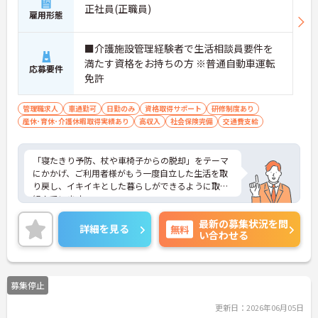
正社員(正職員)
雇用形態
■介護施設管理経験者で生活相談員要件を
満たす資格をお持ちの方 ※普通自動車運転
応募要件
免許
管理職求人
車通勤可
日勤のみ
資格取得サポート
研修制度あり
産休･育休･介護休暇取得実績あり
高収入
社会保険完備
交通費支給
「寝たきり予防、杖や車椅子からの脱却」をテーマ
にかかげ、ご利用者様がもう一度自立した生活を取
り戻し、イキイキとした暮らしができるように取り
組んでいます。
整骨院からスタートした法人で、現在も店舗を増や
最新の募集状況を問
し続けている安定感のある母体です。事業拡大傾向
詳細を見る
無料
い合わせる
にあるため、頑張り次第ではキャリアアップも見込
めるます。複数の店舗を経営しているノウハウを生
かした研修制度も自身の成長に繋がります。自立支
援に向けての熱い想いのスタッフが多く、活気があ
募集停止
る職場も魅力の1つです。
ご興味のある方はお気軽にお問い合わせ下さいま
更新日：2026年06月05日
せ。