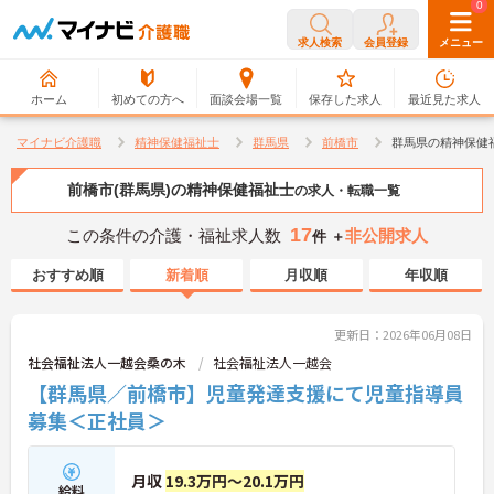
0
0
求人検索
会員登録
メニュー
ホーム
初めての方へ
面談会場一覧
保存した求人
最近見た求人
マイナビ介護職
精神保健福祉士
群馬県
前橋市
群馬県の精神保健
前橋市(群馬県)の精神保健福祉士
の求人・転職一覧
17
この条件の介護・福祉求人数
非公開求人
件 ＋
おすすめ順
新着順
月収順
年収順
更新日：2026年06月08日
社会福祉法人一越会桑の木
社会福祉法人一越会
【群馬県／前橋市】児童発達支援にて児童指導員
募集＜正社員＞
月収
19.3万円～20.1万円
給料