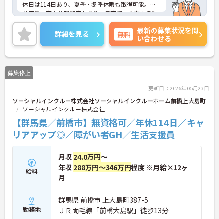
休日は114日あり、夏季・冬季休暇も取得可能。産
前産後・育児休暇制度もあり、子育て中の方も多数
活躍中で、ワークライフバランスを大切にしながら
最新の募集状況を問
働ける環境が整っています。研修制度や外部勉強会
詳細を見る
無料
い合わせる
の受講支援もあり、スキルアップもしっかりサポー
ト。将来的には管理者やエリアマネージャーへのキ
ャリアアップも目指せます。20代から60代まで幅広
い年代のスタッフが活躍しており、和やかな雰囲気
募集停止
の職場です。介護経験を活かしたい方、福祉の資格
をお持ちの方、安定した法人でキャリアを築きたい
更新日：2026年05月23日
方におすすめです。
ソーシャルインクルー株式会社ソーシャルインクルーホーム前橋上大島町
ソーシャルインクルー株式会社
★おすすめPOINT★
・生活支援員からスタートし、サービス管理責任者
【群馬県／前橋市】無資格可／年休114日／キャ
やエリアマネージャーへと続く明確なステップアッ
リアアップ◎／障がい者GH／生活支援員
プの道筋が用意されています。急成長中の企業であ
るためポストも豊富にあり、専門性を高めながらマ
ネジメント職への挑戦も視野に入れていただけま
月収
24.0万円
～
す。
年収
288万円～346万円
程度 ※月給×12ヶ
給料
・年間休日114日、残業月平均10時間程度という就
月
業環境に加え、産前産後休暇や育児休暇制度がしっ
かりと整備されています。オンとオフの切り替えを
明確にし、心身ともに充実した状態で長くご活躍い
群馬県 前橋市 上大島町387-5
ただけます。
勤務地
ＪＲ両毛線「前橋大島駅」徒歩13分
・グループホーム一棟あたりの入居者様20名定員を