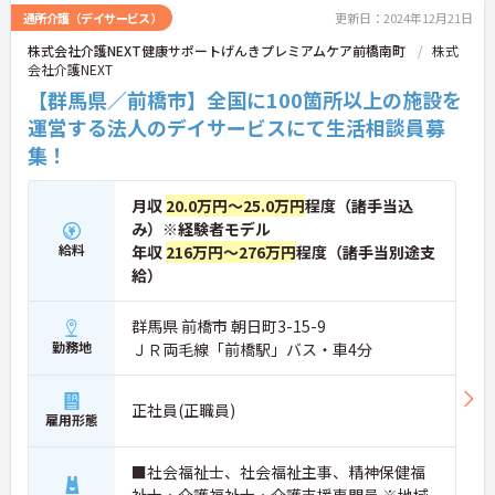
る職場も魅力の1つです。
通所介護（デイサービス）
更新日：2024年12月21日
ご興味のある方はお気軽にお問い合わせ下さいま
株式会社介護NEXT健康サポートげんきプレミアムケア前橋南町
株式
せ。
会社介護NEXT
【群馬県／前橋市】全国に100箇所以上の施設を
運営する法人のデイサービスにて生活相談員募
集！
月収
20.0万円～25.0万円
程度（諸手当込
み）※経験者モデル
給料
年収
216万円～276万円
程度（諸手当別途支
給）
群馬県 前橋市 朝日町3-15-9
勤務地
ＪＲ両毛線「前橋駅」バス・車4分
正社員(正職員)
雇用形態
■社会福祉士、社会福祉主事、精神保健福