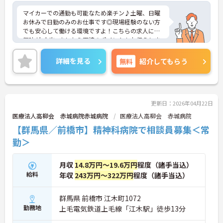
マイカーでの通勤も可能なため楽チン♪土曜、日曜
お休みで日勤のみのお仕事です◎現場経験のない方
でも安心して働ける環境ですよ！こちらの求人にご
興味がございましたら面接のポイントもお伝えしま
すので是非ご応募お待ちしております。
詳細を見る
無料
紹介してもらう
更新日：2026年04月22日
医療法人高柳会 赤城病院赤城病院
医療法人高柳会 赤城病院
【群馬県／前橋市】精神科病院で相談員募集＜常
勤＞
月収
14.8万円～19.6万円
程度（諸手当込）
給料
年収
243万円～322万円
程度（諸手当込）
群馬県 前橋市 江木町1072
勤務地
上毛電気鉄道上毛線「江木駅」徒歩13分