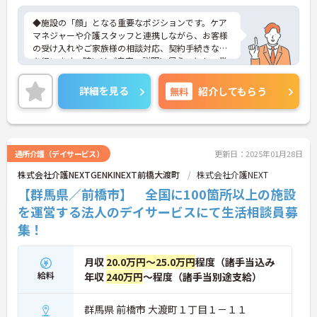
認められる方もご応募可能です。
◆施設の「顔」となる重要なポジションです。ケア
マネジャーや介護スタッフと連携しながら、お客様
の受け入れやご家族様の相談対応、契約手続きなど
を行います。時にはご自宅へ説明に伺うことも。業
務の幅は広いですが、その分、お客様の「困った」
に寄り添い、解決できた時の喜びはひとしおです。
詳細を見る
無料
紹介してもらう
親身な対応ができるあなたを、スタッフみんなが待
っています。
◆年間休日は117日以上あり、シフト制ですが希望
休も考慮してもらえるので予定が立てやすいのが嬉
しいポイントです。有給休暇は1時間単位で取得でき
通所介護（デイサービス）
更新日：2025年01月28日
るので、「ちょっと用事を済ませたい」という時に
株式会社介護NEXTGENKINEXT前橋大渡町
株式会社介護NEXT
も便利。オンとオフを上手に切り替えて、自分らし
い働き方が実現できます。
【群馬県／前橋市】 全国に100箇所以上の施設
◆タブレット端末を活用した介護記録システムを導
を運営する法人のデイサービスにて生活相談員募
入♪スタッフ同士の情報共有もスムーズになり、
集！
「ご利用者様と向き合う時間が増えた」と現場でも
好評です。効率よく働けます。
月収
20.0万円～25.0万円
程度（諸手当込み
給料
年収
240万円
～程度（諸手当別途支給）
群馬県 前橋市 大渡町１丁目１－１１