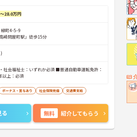
円～28.0万円
緑町4-5-9
高崎問屋町駅」徒歩15分
)
・社会福祉士：いずれか必須 ■普通自動車運転免許：
3年以上：必須
ボーナス・賞与あり
社会保険完備
交通費支給
見る
無料
紹介してもらう