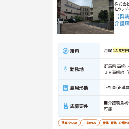
株式会
社ウッデ
【群
介護
給料
月収
18.5万
群馬県 高崎市
勤務地
ＪＲ高崎線「
雇用形態
正社員(正職員
■介護職員初
応募要件
可能
残業少なめ
日勤のみ
産休･育休･介護