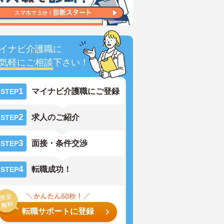
イナビ介護職に
気軽にご相談
下さい！
1
マイナビ介護職にご登録
STEP
2
求人のご紹介
STEP
3
面接・条件交渉
STEP
4
転職成功！
STEP
転職サポートに登録