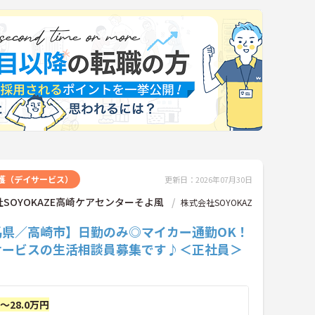
護（デイサービス）
更新日：2026年07月30日
SOYOKAZE高崎ケアセンターそよ風
株式会社SOYOKAZ
馬県／高崎市】日勤のみ◎マイカー通勤OK！
サービスの生活相談員募集です♪＜正社員＞
円～28.0万円