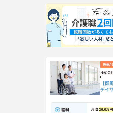
通所介
株式会社
E
【群
デイ
給料
月収
26.0万