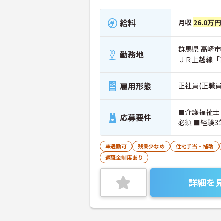
給料
月収
26.0万
群馬県 高崎市 
勤務地
ＪＲ上越線「
雇用形態
正社員(正職員
■介護福祉士
応募要件
必須 ■経験
車通勤可
残業少なめ
住宅手当・補助
退職金制度あり
詳細を