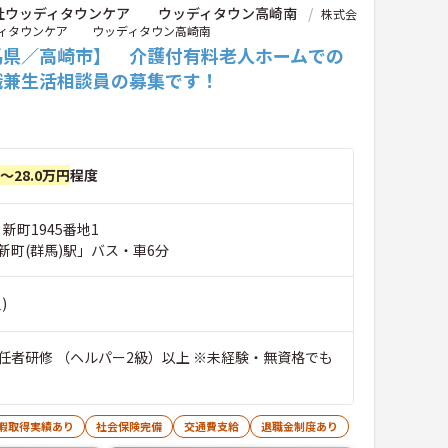
社ウッディタウンケア ウッディタウン高崎南
株式会
ィタウンケア ウッディタウン高崎南
馬県／高崎市】 介護付有料老人ホームでの
職兼生活相談員の募集です！
円～28.0万円
程度
 新町1945番地1
新町(群馬)駅」バス・車6分
)
任者研修 （ヘルパー2級）以上 ※未経験・無資格でも
休暇取得実績あり
社会保険完備
交通費支給
退職金制度あり