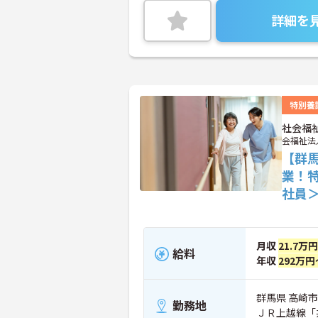
詳細を
特別養
社会福
会福祉法
【群馬
業！
社員
月収
21.7万
給料
年収
292万円
群馬県 高崎市 
勤務地
ＪＲ上越線「井