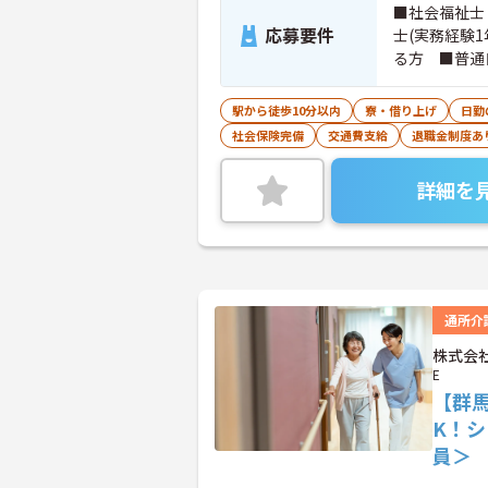
■社会福祉士
応募要件
士(実務経験
る方 ■普通
を3科目以上
方もご応募可
駅から徒歩10分以内
寮・借り上げ
日勤
社会保険完備
交通費支給
退職金制度あ
詳細を
通所介
株式会社
E
【群
K！
員＞