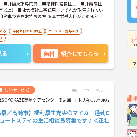
 ■介護支援専門員 ■精神保健福祉士 ■介護福祉
1年以上) ■社会福祉主事任用 いずれか取得されてい
自動車免許をお持ちの方 ※厚生労働大臣が定める科目
履修していることが成績証明書の提示にて認められる
能です。
のみ
年間休日110日以上
ボーナス・賞与あり
り
見る
無料
紹介してもらう
護（デイサービス）
更新日：2026年07月31日
SOYOKAZE高崎ケアセンターそよ風
株式会社SOYOKAZ
馬県／高崎市】福利厚生充実◎マイカー通勤O
ショートステイの生活相談員募集です♪＜正社