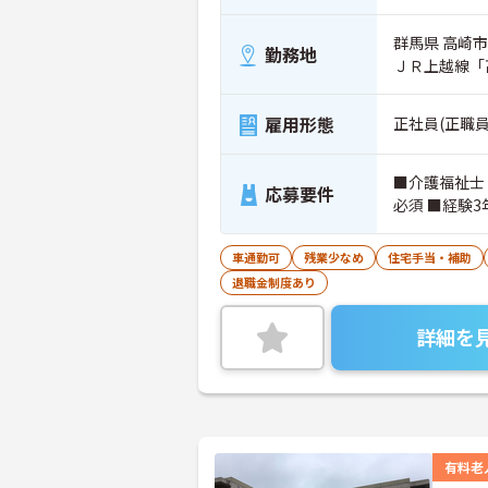
群馬県 高崎市 
勤務地
ＪＲ上越線「
雇用形態
正社員(正職員
■介護福祉士
応募要件
必須 ■経験
車通勤可
残業少なめ
住宅手当・補助
退職金制度あり
詳細を
有料老