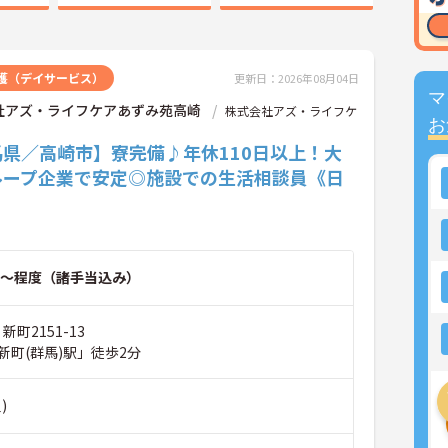
護（デイサービス）
更新日：2026年08月04日
マ
社アズ・ライフケアあずみ苑高崎
株式会社アズ・ライフケ
お
馬県／高崎市】寮完備♪年休110日以上！大
ループ企業で安定◎施設での生活相談員《日
～程度（諸手当込み）
新町2151-13
新町(群馬)駅」徒歩2分
)