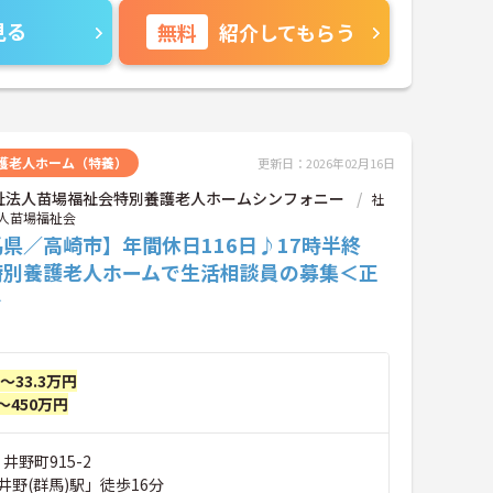
見る
無料
紹介してもらう
護老人ホーム（特養）
更新日：2026年02月16日
祉法人苗場福祉会特別養護老人ホームシンフォニー
社
人苗場福祉会
県／高崎市】年間休日116日♪17時半終
特別養護老人ホームで生活相談員の募集＜正
＞
円～33.3万円
～450万円
井野町915-2
野(群馬)駅」徒歩16分