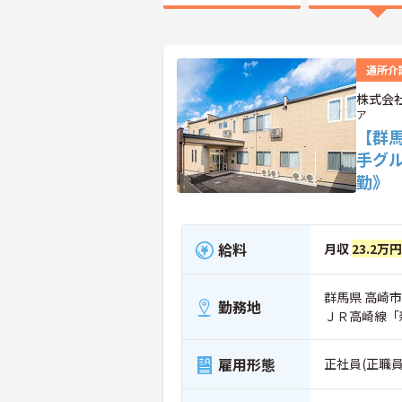
通所介
株式会
ア
【群
手グ
勤》
給料
月収
23.2万円
群馬県 高崎市 
勤務地
ＪＲ高崎線「
雇用形態
正社員(正職員