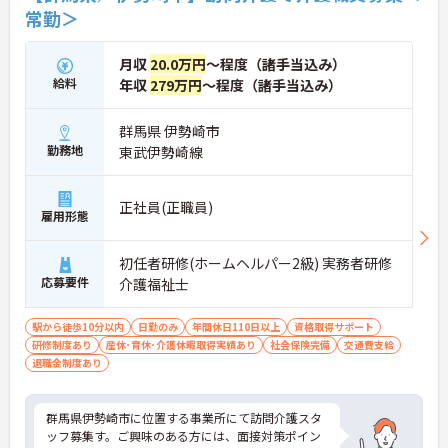
常勤＞
月収
20.0万円
～程度（諸手当込み）
給料
年収
279万円
～程度（諸手当込み）
群馬県 伊勢崎市
勤務地
東武伊勢崎線
正社員(正職員)
雇用形態
初任者研修(ホームヘルパー2級) 実務者研修
応募要件
介護福祉士
駅から徒歩10分以内
日勤のみ
年間休日110日以上
資格取得サポート
研修制度あり
産休･育休･介護休暇取得実績あり
社会保険完備
交通費支給
退職金制度あり
群馬県伊勢崎市に位置する事業所にて訪問介護スタ
ッフ募集す。ご興味のある方には、面接対策ポイン