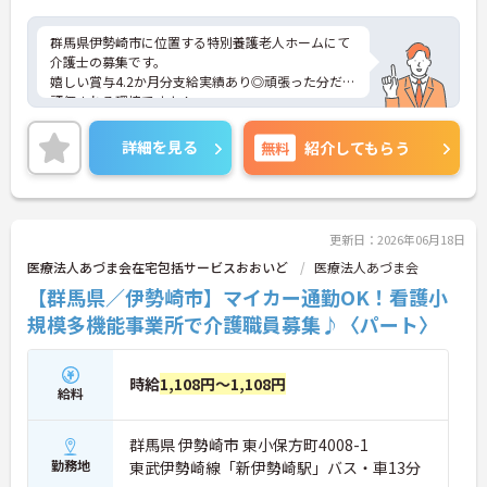
群馬県伊勢崎市に位置する特別養護老人ホームにて
介護士の募集です。
嬉しい賞与4.2か月分支給実績あり◎頑張った分だけ
評価される環境ですよ！
また残業はほとんど無いので出勤日でもプライベー
トの時間を確保して頂けます。
詳細を見る
無料
紹介してもらう
社会保険はもちろん、住宅手当など各種手当や制度
など、福利厚生もしっかり◎安心して長く働ける環
境が整っています♪
ご興味のある方は、マイナビ介護職までお問い合わ
せください。
更新日：2026年06月18日
医療法人あづま会在宅包括サービスおおいど
医療法人あづま会
【群馬県／伊勢崎市】マイカー通勤OK！看護小
規模多機能事業所で介護職員募集♪〈パート〉
時給
1,108円～1,108円
給料
群馬県 伊勢崎市 東小保方町4008-1
勤務地
東武伊勢崎線「新伊勢崎駅」バス・車13分