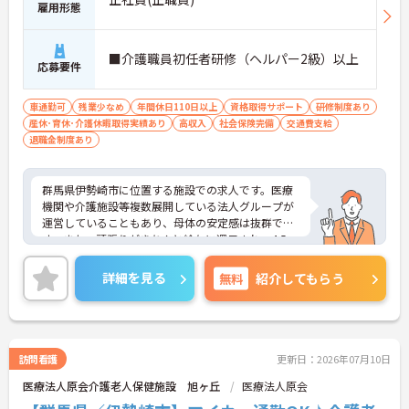
雇用形態
■介護職員初任者研修（ヘルパー2級）以上
応募要件
車通勤可
残業少なめ
年間休日110日以上
資格取得サポート
研修制度あり
産休･育休･介護休暇取得実績あり
高収入
社会保険完備
交通費支給
退職金制度あり
群馬県伊勢崎市に位置する施設での求人です。医療
機関や介護施設等複数展開している法人グループが
運営していることもあり、母体の安定感は抜群で
す。また、頑張りがきちんと給与に還元され、4.5ヶ
月分の賞与支給実績もございます。
詳細を見る
無料
紹介してもらう
ご興味のある方はお気軽にお問い合わせ下さい。
訪問看護
更新日：2026年07月10日
医療法人原会介護老人保健施設 旭ヶ丘
医療法人原会