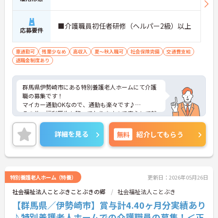
■介護職員初任者研修（ヘルパー2級）以上
応募要件
車通勤可
残業少なめ
高収入
夏～秋入職可
社会保険完備
交通費支給
退職金制度あり
群馬県伊勢崎市にある特別養護老人ホームにて介護
職の募集です！
マイカー通勤OKなので、通勤も楽々です♪
その他、福利厚生も整っておりますので安心して就
業して頂けます。
ご興味のある方はお気軽にお問い合わせ下さい。
詳細を見る
無料
紹介してもらう
特別養護老人ホーム（特養）
更新日：2026年05月26日
社会福祉法人ことぶきことぶきの郷
社会福祉法人ことぶき
【群馬県／伊勢崎市】賞与計4.40ヶ月分実績あり
♪特別養護老人ホームでの介護職員の募集！＜正