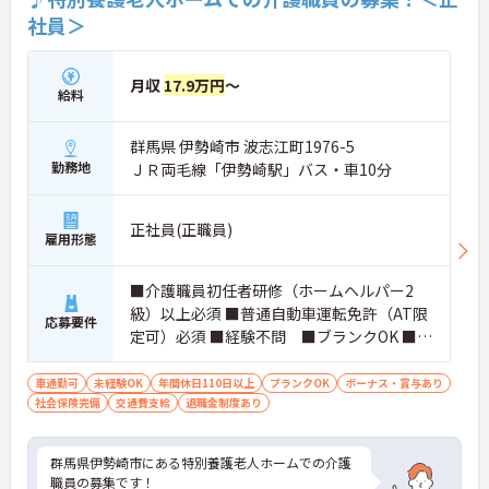
社員＞
月収
17.9万円
～
給料
群馬県 伊勢崎市 波志江町1976-5
勤務地
ＪＲ両毛線「伊勢崎駅」バス・車10分
正社員(正職員)
雇用形態
■介護職員初任者研修（ホームヘルパー2
級）以上必須 ■普通自動車運転免許（AT限
応募要件
定可）必須 ■経験不問 ■ブランクOK ■簡
単なWord･Excel知識であれば大丈夫です。
車通勤可
未経験OK
年間休日110日以上
ブランクOK
ボーナス・賞与あり
社会保険完備
交通費支給
退職金制度あり
群馬県伊勢崎市にある特別養護老人ホームでの介護
職員の募集です！