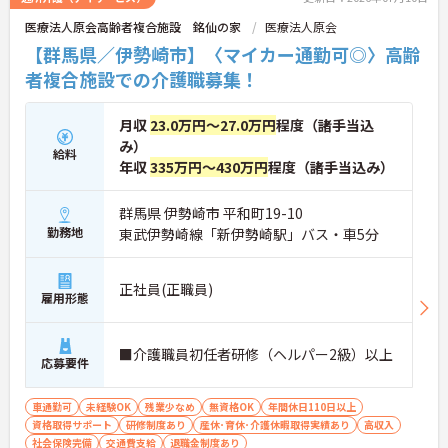
医療法人原会高齢者複合施設 銘仙の家
医療法人原会
【群馬県／伊勢崎市】〈マイカー通勤可◎〉高齢
者複合施設での介護職募集！
月収
23.0万円～27.0万円
程度（諸手当込
み）
給料
年収
335万円～430万円
程度（諸手当込み）
群馬県 伊勢崎市 平和町19-10
勤務地
東武伊勢崎線「新伊勢崎駅」バス・車5分
正社員(正職員)
雇用形態
■介護職員初任者研修（ヘルパー2級）以上
応募要件
車通勤可
未経験OK
残業少なめ
無資格OK
年間休日110日以上
資格取得サポート
研修制度あり
産休･育休･介護休暇取得実績あり
高収入
社会保険完備
交通費支給
退職金制度あり