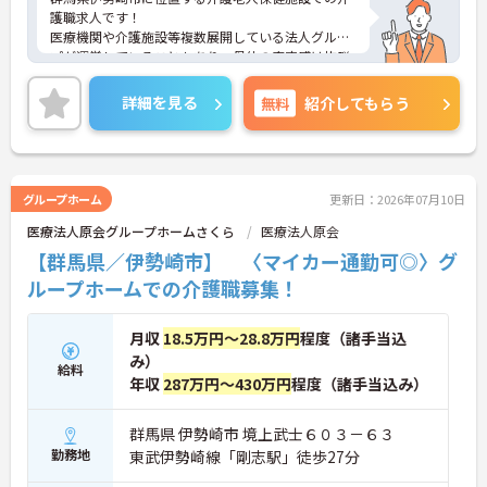
護職求人です！
医療機関や介護施設等複数展開している法人グルー
プが運営していることもあり、母体の安定感は抜群
です◎
また家族手当・皆勤手当などの各種手当が充実して
詳細を見る
無料
紹介してもらう
いる上に、4.5ヶ月分の賞与支給実績もございます☆
残業時間も0～10時間と少なく、プライベートの時
間を大切にできます♪
ご興味のある方はお気軽にお問い合わせ下さい。
グループホーム
更新日：2026年07月10日
医療法人原会グループホームさくら
医療法人原会
【群馬県／伊勢崎市】 〈マイカー通勤可◎〉グ
ループホームでの介護職募集！
月収
18.5万円～28.8万円
程度（諸手当込
み）
給料
年収
287万円～430万円
程度（諸手当込み）
群馬県 伊勢崎市 境上武士６０３－６３
勤務地
東武伊勢崎線「剛志駅」徒歩27分