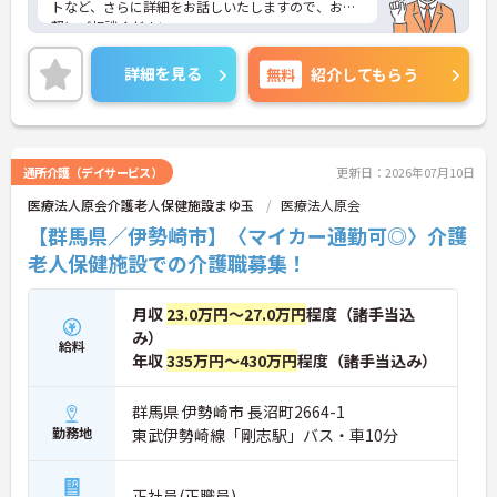
トなど、さらに詳細をお話しいたしますので、お気
軽にご相談ください。
詳細を見る
無料
紹介してもらう
通所介護（デイサービス）
更新日：2026年07月10日
医療法人原会介護老人保健施設まゆ玉
医療法人原会
【群馬県／伊勢崎市】〈マイカー通勤可◎〉介護
老人保健施設での介護職募集！
月収
23.0万円～27.0万円
程度（諸手当込
み）
給料
年収
335万円～430万円
程度（諸手当込み）
群馬県 伊勢崎市 長沼町2664-1
勤務地
東武伊勢崎線「剛志駅」バス・車10分
正社員(正職員)