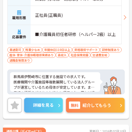
正社員(正職員)
雇用形態
■介護職員初任者研修（ヘルパー2級）以上
応募要件
車通勤可
残業少なめ
年間休日110日以上
資格取得サポート
研修制度あり
産休･育休･介護休暇取得実績あり
高収入
社会保険完備
交通費支給
退職金制度あり
群馬県伊勢崎市に位置する施設での求人です。
医療機関や介護施設等複数展開している法人グルー
プが運営しているため母体が安定しています。また
日頃の頑張りがきちんと給与に還元され、賞与は嬉
しい4.50ヶ月支給♪残業時間も少ないためオンオフ
をつけてしっかり勤務する事が出来ます。心機一転
詳細を見る
無料
紹介してもらう
頑張りたい方・今までの頑張りを評価されたい方に
非常におすすめの求人です。ご興味のある方はお気
軽にお問い合わせ下さい。
通所介護（デイサービス）
更新日：2026年07月10日