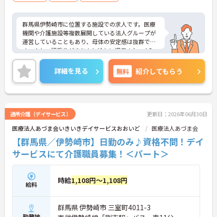
群馬県伊勢崎市に位置する施設での求人です。医療
機関や介護施設等複数展開している法人グループが
運営していることもあり、母体の安定感は抜群で
す。また、頑張りがきちんと給与に還元され、4.5ヶ
月分の賞与支給実績もございます。
ご興味のある方はお気軽にお問い合わせ下さい。
詳細を見る
無料
紹介してもらう
通所介護（デイサービス）
更新日：2026年06月30日
医療法人あづま会いきいきデイサービスおおいど
医療法人あづま会
【群馬県／伊勢崎市】日勤のみ♪資格不問！デイ
サービスにて介護職員募集！＜パート＞
時給
1,108円～1,108円
給料
群馬県 伊勢崎市 三室町4011-3
勤務地