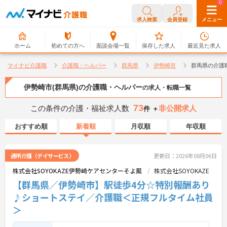
0
0
求人検索
会員登録
メニュー
ホーム
初めての方へ
面談会場一覧
保存した求人
最近見た求人
マイナビ介護職
介護職・ヘルパー
群馬県
伊勢崎市
群馬県の介護
伊勢崎市(群馬県)の介護職・ヘルパー
の求人・転職一覧
73
この条件の介護・福祉求人数
非公開求人
件 ＋
おすすめ順
新着順
月収順
年収順
通所介護（デイサービス）
更新日：2026年08月06日
株式会社SOYOKAZE伊勢崎ケアセンターそよ風
株式会社SOYOKAZE
【群馬県／伊勢崎市】駅徒歩4分☆特別報酬あり
♪ショートステイ／介護職＜正規フルタイム社員
＞