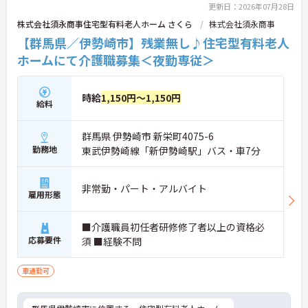
更新日：2026年07月28日
株式会社須永商事住宅型有料老人ホーム さくら
株式会社須永商事
【群馬県／伊勢崎市】残業無し♪住宅型有料老人
ホームにて介護職募集＜夜勤専従＞
時給
1,150円～1,150円
給料
群馬県 伊勢崎市 新栄町4075-6
勤務地
東武伊勢崎線「新伊勢崎駅」バス・車7分
非常勤・パート・アルバイト
雇用形態
■介護職員初任者研修修了者以上の資格必
応募要件
須 ■経験不問
車通勤可