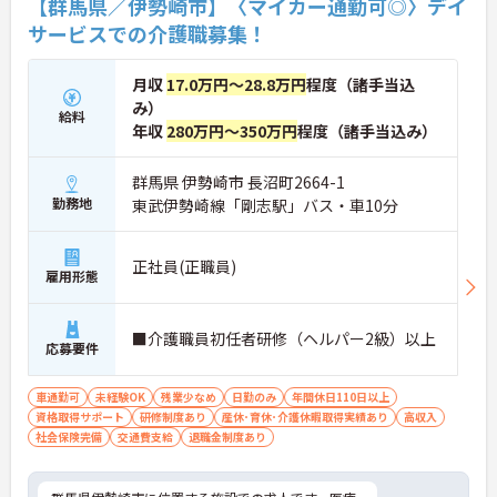
【群馬県／伊勢崎市】〈マイカー通勤可◎〉デイ
サービスでの介護職募集！
月収
17.0万円～28.8万円
程度（諸手当込
み）
給料
年収
280万円～350万円
程度（諸手当込み）
群馬県 伊勢崎市 長沼町2664-1
勤務地
東武伊勢崎線「剛志駅」バス・車10分
正社員(正職員)
雇用形態
■介護職員初任者研修（ヘルパー2級）以上
応募要件
車通勤可
未経験OK
残業少なめ
日勤のみ
年間休日110日以上
資格取得サポート
研修制度あり
産休･育休･介護休暇取得実績あり
高収入
社会保険完備
交通費支給
退職金制度あり