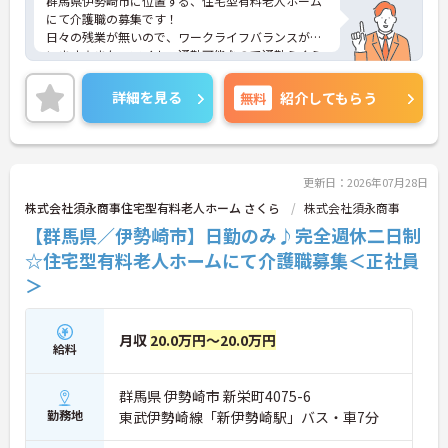
群馬県伊勢崎市に位置する、住宅型有料老人ホーム
にて介護職の募集です！
日々の残業が無いので、ワークライフバランスが叶
います☆また、マイカー通勤可能なので通勤らくら
くです◎
ご興味のある方には、面接対策ポイントなど、さら
詳細を見る
無料
紹介してもらう
に詳細をお話しいたしますのでお気軽にご相談くだ
さい！
更新日：2026年07月28日
株式会社須永商事住宅型有料老人ホーム さくら
株式会社須永商事
【群馬県／伊勢崎市】日勤のみ♪完全週休二日制
☆住宅型有料老人ホームにて介護職募集＜正社員
＞
月収
20.0万円～20.0万円
給料
群馬県 伊勢崎市 新栄町4075-6
勤務地
東武伊勢崎線「新伊勢崎駅」バス・車7分