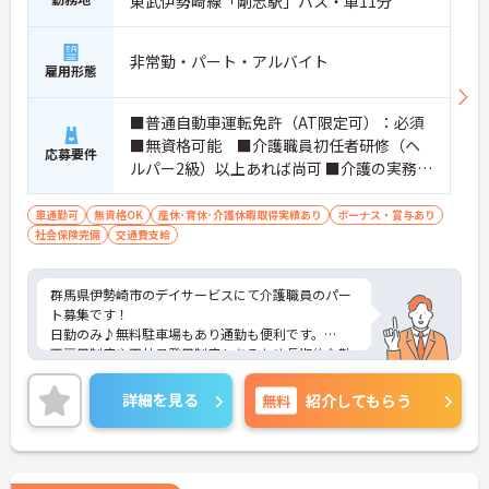
東武伊勢崎線「剛志駅」バス・車11分
非常勤・パート・アルバイト
雇用形態
■普通自動車運転免許（AT限定可）：必須
■無資格可能 ■介護職員初任者研修（ヘ
応募要件
ルパー2級）以上あれば尚可 ■介護の実務経
験あれば尚可
車通勤可
無資格OK
産休･育休･介護休暇取得実績あり
ボーナス・賞与あり
社会保険完備
交通費支給
群馬県伊勢崎市のデイサービスにて介護職員のパー
ト募集です！
日勤のみ♪無料駐車場もあり通勤も便利です。
再雇用制度や正社員登用制度もあるため長期的な勤
務を目指す方にもオススメです。
ご興味のある方には、面接対策ポイントなどさらに
詳細を見る
無料
紹介してもらう
詳細をお話いたしますので、お気軽にご相談くださ
い。