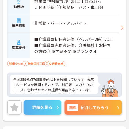
群馬県 伊勢崎市 茂呂町二丁目3517-2
れます
勤務地
ＪＲ両毛線「伊勢崎駅」バス・車11分
【特別報酬制度で頑張りが評価につながります】
・寸志とは別に特別報酬制度が設けられているた
め、日々の努力が還元されるやりがいを感じられま
非常勤・パート・アルバイト
す
雇用形態
【自分らしいスタイルでいきいきと活躍できる環境
です】
■介護職員初任者研修（ヘルパー2級）以上
・髪色や髪型、ネイルなどが原則自由となっている
ため、個性を大切にしながら働くことができます
■介護職員実務者研修、介護福祉士お持ち
応募要件
・社員一人ひとりの価値観を尊重する社風のもと
の方歓迎 ※学歴不問 ※ブランク可
で、無理なくご自身らしく働き続けることが期待で
きます
残業少なめ
社会保険完備
交通費支給
【全国展開の安定基盤で長期的なキャリアを描けま
す】
・全国367拠点以上を展開する大手グループの運営
全国359拠点705事業所以上を展開しています。幅広
により、安定した環境で長く働き続けることができ
いサービスを展開することで、利用者一人ひとりの
ます
ニーズに合わせたケアの提供が可能となっていま
・定年は65歳で70歳までの再雇用制度が整っている
す。また、職員もサービスの選択を含め、ライフス
ため、長期的な視点でキャリアを築いていける安心
タイルに合わせた働き方の選択肢が多くあります。
感があります
入社時研修はもちろん、サービス・職種ごとに研修
詳細を見る
無料
紹介してもらう
カリキュラムが整っており学び成長できる環境で
す。
ご興味のある方は面接対策ポイントなどお話致しま
すのでお気軽にお問い合わせください。