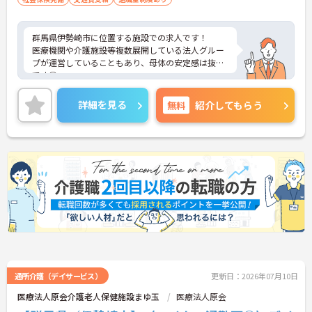
群馬県伊勢崎市に位置する施設での求人です！
医療機関や介護施設等複数展開している法人グルー
プが運営していることもあり、母体の安定感は抜群
です◎
また頑張りがきちんと給与に還元され、4.5ヶ月分の
賞与支給実績もございます♪
詳細を見る
無料
紹介してもらう
また月の残業は0～5時間と少なく、勤務しやすい環
境です☆
ご興味のある方はお気軽にお問い合わせ下さい。
通所介護（デイサービス）
更新日：2026年07月10日
医療法人原会介護老人保健施設まゆ玉
医療法人原会