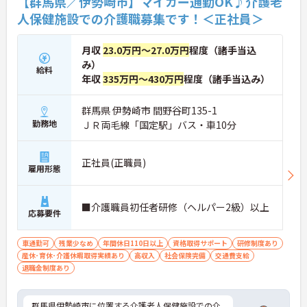
【群馬県／伊勢崎市】マイカー通勤OK♪介護老
人保健施設での介護職募集です！＜正社員＞
月収
23.0万円～27.0万円
程度（諸手当込
み）
給料
年収
335万円～430万円
程度（諸手当込み）
群馬県 伊勢崎市 間野谷町135-1
勤務地
ＪＲ両毛線「国定駅」バス・車10分
正社員(正職員)
雇用形態
■介護職員初任者研修（ヘルパー2級）以上
応募要件
車通勤可
残業少なめ
年間休日110日以上
資格取得サポート
研修制度あり
産休･育休･介護休暇取得実績あり
高収入
社会保険完備
交通費支給
退職金制度あり
群馬県伊勢崎市に位置する介護老人保健施設での介