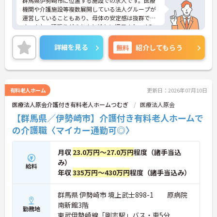
群馬県伊勢崎市に位置する施設での求人です。医療
機関や介護施設等複数展開している法人グループが
運営していることもあり、母体の安定感は抜群で
す。また、頑張りがきちんと給与に還元され、4.5ヶ
月分の賞与支給実績もございます。
ご興味のある方はお気軽にお問い合わせ下さい。
詳細を見る
無料
紹介してもらう
有料老人ホーム
更新日：2026年07月10日
医療法人原会介護付き有料老人ホームつむぎ
医療法人原会
【群馬県／伊勢崎市】介護付き有料老人ホームで
の介護職〈マイカー通勤可◎〉
月収
23.0万円～27.0万円
程度（諸手当込
み）
給料
年収
335万円～430万円
程度（諸手当込み）
群馬県 伊勢崎市 境上武士898-1 原病院
南新館3階
勤務地
東武伊勢崎線「剛志駅」バス・車5分