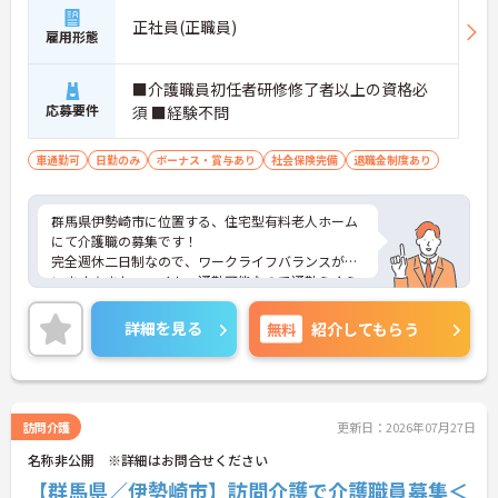
正社員(正職員)
雇用形態
■介護職員初任者研修修了者以上の資格必
応募要件
須 ■経験不問
車通勤可
日勤のみ
ボーナス・賞与あり
社会保険完備
退職金制度あり
群馬県伊勢崎市に位置する、住宅型有料老人ホーム
にて介護職の募集です！
完全週休二日制なので、ワークライフバランスが叶
います☆また、マイカー通勤可能なので通勤らくら
くです◎
ご興味のある方には、面接対策ポイントなど、さら
詳細を見る
無料
紹介してもらう
に詳細をお話しいたしますのでお気軽にご相談くだ
さい！
訪問介護
更新日：2026年07月27日
名称非公開 ※詳細はお問合せください
【群馬県／伊勢崎市】訪問介護で介護職員募集＜