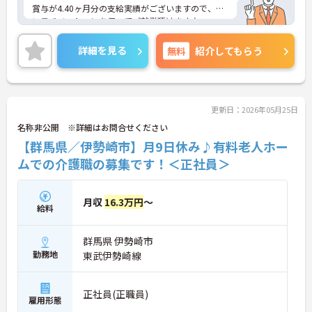
賞与が4.40ヶ月分の支給実績がございますので、高
いモチベーションを保ってご就業頂けます♪
年間休日122日の完全週休2日制なのでプライベート
の時間もしっかり確保できます！
詳細を見る
無料
紹介してもらう
ご興味のある方には、面接対策ポイントなど、さら
に詳細をお話しいたしますのでお気軽にご相談くだ
さい！
更新日：2026年05月25日
名称非公開 ※詳細はお問合せください
【群馬県／伊勢崎市】月9日休み♪有料老人ホー
ムでの介護職の募集です！＜正社員＞
月収
16.3万円
～
給料
群馬県 伊勢崎市
勤務地
東武伊勢崎線
正社員(正職員)
雇用形態