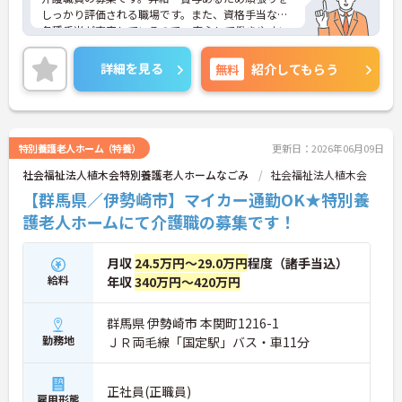
しっかり評価される職場です。また、資格手当など
各種手当が充実しているので、安心して働きやすい
環境が整っています♪日勤のみの勤務で完全週休2
日制なので、ワークライフバランスも充実できま
詳細を見る
無料
紹介してもらう
す！ご興味ある方は面接ポイントをお伝えしますの
で、お気軽にご連絡ください。
特別養護老人ホーム（特養）
更新日：2026年06月09日
社会福祉法人植木会特別養護老人ホームなごみ
社会福祉法人植木会
【群馬県／伊勢崎市】マイカー通勤OK★特別養
護老人ホームにて介護職の募集です！
月収
24.5万円～29.0万円
程度（諸手当込）
給料
年収
340万円～420万円
群馬県 伊勢崎市 本関町1216-1
勤務地
ＪＲ両毛線「国定駅」バス・車11分
正社員(正職員)
雇用形態