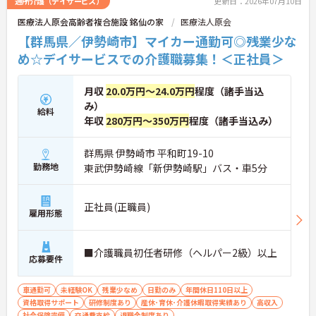
通所介護（デイサービス）
更新日：2026年07月10日
医療法人原会高齢者複合施設 銘仙の家
医療法人原会
【群馬県／伊勢崎市】マイカー通勤可◎残業少な
め☆デイサービスでの介護職募集！＜正社員＞
月収
20.0万円～24.0万円
程度（諸手当込
み）
給料
年収
280万円～350万円
程度（諸手当込み）
群馬県 伊勢崎市 平和町19-10
勤務地
東武伊勢崎線「新伊勢崎駅」バス・車5分
正社員(正職員)
雇用形態
■介護職員初任者研修（ヘルパー2級）以上
応募要件
車通勤可
未経験OK
残業少なめ
日勤のみ
年間休日110日以上
資格取得サポート
研修制度あり
産休･育休･介護休暇取得実績あり
高収入
社会保険完備
交通費支給
退職金制度あり