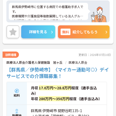
群馬県伊勢崎市に位置する病院での看護助手求人で
す。
医療機関や介護施設等複数展開している法人グルー
プが運営しているため母体が安定しています。また
日頃の頑張りがきちんと給与に還元され、賞与は嬉
しい4.50ヶ月支給♪残業時間も少ないためオンオフ
詳細を見る
無料
紹介してもらう
をつけてしっかり勤務する事が出来ます。心機一転
頑張りたい方・今までの頑張りを評価されたい方に
非常におすすめの求人です。ご興味のある方はお気
軽にお問い合わせ下さい。
訪問看護
更新日：2026年07月10日
医療法人原会介護老人保健施設 旭ヶ丘
医療法人原会
【群馬県／伊勢崎市】〈マイカー通勤可◎〉デイ
サービスでの介護職募集！
月収
17.0万円～28.8万円
程度（諸手当込
み）
給料
年収
280万円～350万円
程度（諸手当込み）
群馬県 伊勢崎市 間野谷町135-1
勤務地