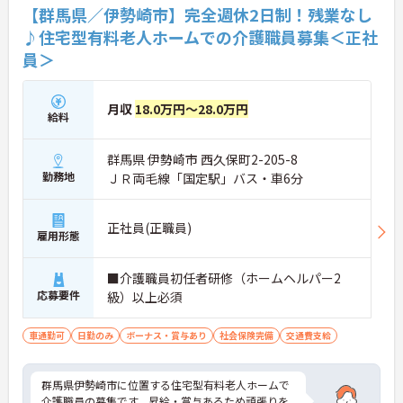
【群馬県／伊勢崎市】完全週休2日制！残業なし
♪住宅型有料老人ホームでの介護職員募集＜正社
員＞
月収
18.0万円～28.0万円
給料
群馬県 伊勢崎市 西久保町2-205-8
勤務地
ＪＲ両毛線「国定駅」バス・車6分
正社員(正職員)
雇用形態
■介護職員初任者研修（ホームヘルパー2
応募要件
級）以上必須
車通勤可
日勤のみ
ボーナス・賞与あり
社会保険完備
交通費支給
群馬県伊勢崎市に位置する住宅型有料老人ホームで
介護職員の募集です。昇給・賞与あるため頑張りを