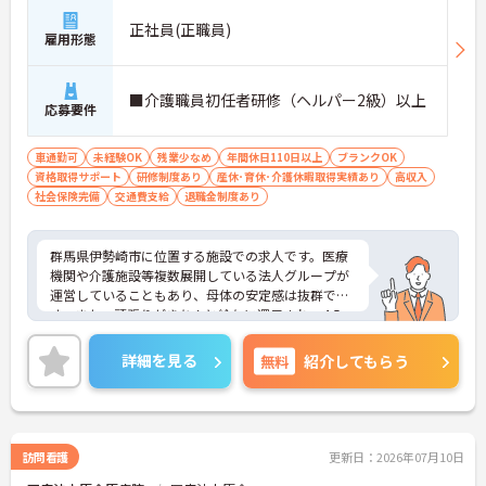
正社員(正職員)
雇用形態
■介護職員初任者研修（ヘルパー2級）以上
応募要件
車通勤可
未経験OK
残業少なめ
年間休日110日以上
ブランクOK
資格取得サポート
研修制度あり
産休･育休･介護休暇取得実績あり
高収入
社会保険完備
交通費支給
退職金制度あり
群馬県伊勢崎市に位置する施設での求人です。医療
機関や介護施設等複数展開している法人グループが
運営していることもあり、母体の安定感は抜群で
す。また、頑張りがきちんと給与に還元され、4.5ヶ
月分の賞与支給実績もございます。
ご興味のある方はお気軽にお問い合わせ下さい。
詳細を見る
無料
紹介してもらう
訪問看護
更新日：2026年07月10日