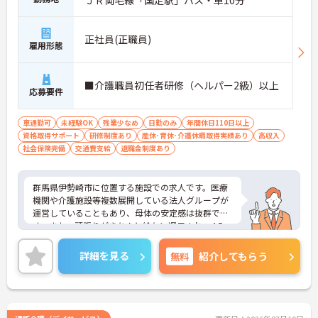
ＪＲ両毛線「国定駅」バス・車10分
正社員(正職員)
雇用形態
■介護職員初任者研修（ヘルパー2級）以上
応募要件
車通勤可
未経験OK
残業少なめ
日勤のみ
年間休日110日以上
資格取得サポート
研修制度あり
産休･育休･介護休暇取得実績あり
高収入
社会保険完備
交通費支給
退職金制度あり
群馬県伊勢崎市に位置する施設での求人です。医療
機関や介護施設等複数展開している法人グループが
運営していることもあり、母体の安定感は抜群で
す。また、頑張りがきちんと給与に還元され、4.5ヶ
月分の賞与支給実績もございます。
ご興味のある方はお気軽にお問い合わせ下さい。
詳細を見る
無料
紹介してもらう