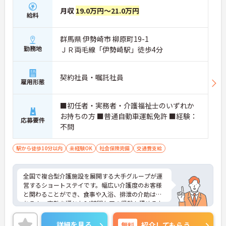
月収
19.0万円～21.0万円
給料
群馬県 伊勢崎市 柳原町19-1
勤務地
ＪＲ両毛線「伊勢崎駅」徒歩4分
契約社員・嘱託社員
雇用形態
■初任者・実務者・介護福祉士のいずれか
お持ちの方 ■普通自動車運転免許 ■経験：
応募要件
不問
駅から徒歩10分以内
未経験OK
社会保険完備
交通費支給
全国で複合型介護施設を展開する大手グループが運
営するショートステイです。幅広い介護度のお客様
と関わることができ、食事や入浴、排泄の介助はも
ちろん、夜勤を通じた24時間ケアの経験も積めるた
め、スキルアップを目指す方に最適な環境です。有
給休暇とは別に年間17日間のリフレッシュ休暇が付
詳細を見る
無料
紹介してもらう