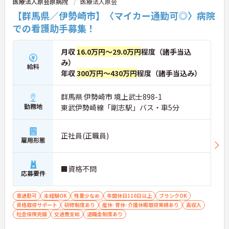
医療法人原会原病院
医療法人原会
【群馬県／伊勢崎市】〈マイカー通勤可◎〉病院
での看護助手募集！
月収
16.0万円～29.0万円
程度（諸手当込
み）
給料
年収
300万円～430万円
程度（諸手当込み）
群馬県 伊勢崎市 境上武士898-1
勤務地
東武伊勢崎線「剛志駅」バス・車5分
正社員(正職員)
雇用形態
■資格不問
応募要件
車通勤可
未経験OK
残業少なめ
年間休日110日以上
ブランクOK
資格取得サポート
研修制度あり
産休･育休･介護休暇取得実績あり
高収入
社会保険完備
交通費支給
退職金制度あり