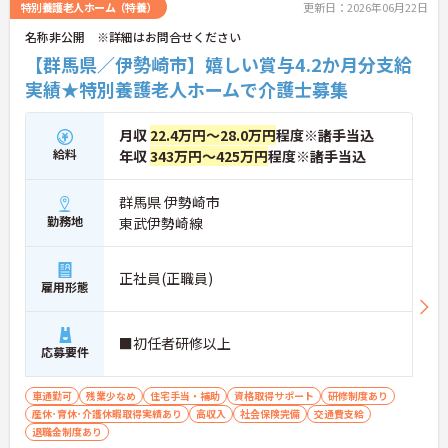
特別養護老人ホーム（特養）
更新日：2026年06月22日
名称非公開 ※詳細はお問合せください
【群馬県／伊勢崎市】嬉しい賞与4.2か月分支給
実績★特別養護老人ホームで介護士募集
月収
22.4万円～28.0万円
程度※諸手当込
給料
年収
343万円～425万円
程度※諸手当込
群馬県 伊勢崎市
勤務地
東武伊勢崎線
正社員(正職員)
雇用形態
■初任者研修以上
応募要件
車通勤可
残業少なめ
住宅手当・補助
資格取得サポート
研修制度あり
産休･育休･介護休暇取得実績あり
高収入
社会保険完備
交通費支給
退職金制度あり