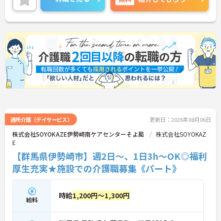
与され、平日の取得もしやすいため、ご家族との時
間やご自身の趣味など、プライベートを大切にしな
がら無理なく働き続けられます。髪色やネイルなど
も原則自由となっており、ご自身のスタイルを保ち
ながらいきいきと働ける点も魅力です。また、賞与
とは別に個人の評価等に応じて支払われる特別報酬
制度があり、頑張りがしっかりと還元されます。定
年後も70歳まで再雇用制度を利用して働けるため、
将来を見据えて長く安定したキャリアを築いていき
たい方にも大変おすすめの求人です。
★おすすめPOINT★
【充実した研修体制でスキルアップが期待できま
す】
通所介護（デイサービス）
更新日：2026年08月06日
・入社時研修やサービス別研修など多彩な研修があ
株式会社SOYOKAZE伊勢崎南ケアセンターそよ風
株式会社SOYOKAZ
るため、着実に知識と技術を身につけられます
E
・OJT研修を通じて現場での実践的なサポートを受
【群馬県伊勢崎市】週2日～、1日3h～OK◎福利
けられるので、安心して業務をスタートできます
【リフレッシュ休暇を活用して無理なく長く働ける
厚生充実★施設での介護職募集《パート》
環境です】
・有給休暇とは別に年間17日間のリフレッシュ休暇
があるため、心身ともにしっかりと休むことができ
時給
1,200円～1,300円
ます
給料
・平日の休暇取得もしやすい体制により、ご自身の
時間やご家族との時間を大切にしながら働き続けら