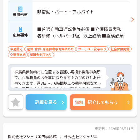
非常勤・パート・アルバイト
雇用形態
■普通自動車運転免許必須 ■介護職員実務
応募要件
者研修（ヘルパー1級）以上必須 ■経験必須
車通勤可
産休･育休･介護休暇取得実績あり
ボーナス・賞与あり
社会保険完備
交通費支給
退職金制度あり
群馬県伊勢崎市に位置する看護小規模多機能事業所
で、介護職員のお仕事になります♪のびのびとお仕
事できます！週3日～、6時間以上の勤務可能なの
で、無理なくお仕事できます！ご興味ある方は面接
ポイントをお伝えしますので、お気軽にお問い合わ
せください♪
詳細を見る
無料
紹介してもらう
更新日：2026年06月11日
株式会社マシェリエ四季彩館
株式会社マシェリエ