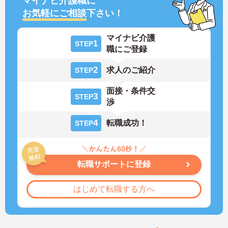
マイナビ介護職に
お気軽にご相談
下さい！
マイナビ介護
1
STEP
職にご登録
2
求人のご紹介
STEP
面接・条件交
3
STEP
渉
4
転職成功！
STEP
転職サポートに登録
はじめて転職する方へ