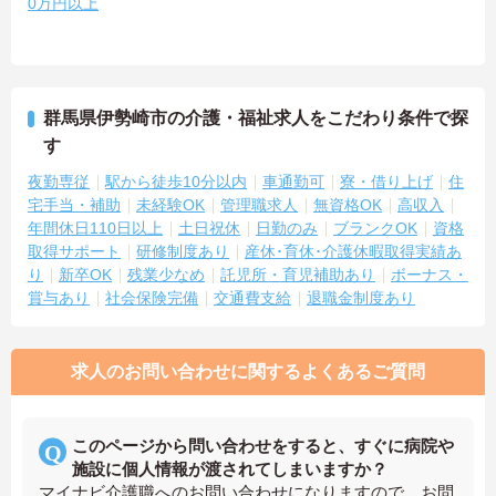
0万円以上
群馬県伊勢崎市の介護・福祉求人をこだわり条件で探
す
夜勤専従
駅から徒歩10分以内
車通勤可
寮・借り上げ
住
宅手当・補助
未経験OK
管理職求人
無資格OK
高収入
年間休日110日以上
土日祝休
日勤のみ
ブランクOK
資格
取得サポート
研修制度あり
産休･育休･介護休暇取得実績あ
り
新卒OK
残業少なめ
託児所・育児補助あり
ボーナス・
賞与あり
社会保険完備
交通費支給
退職金制度あり
求人のお問い合わせに関するよくあるご質問
このページから問い合わせをすると、すぐに病院や
施設に個人情報が渡されてしまいますか？
マイナビ介護職へのお問い合わせになりますので、お問