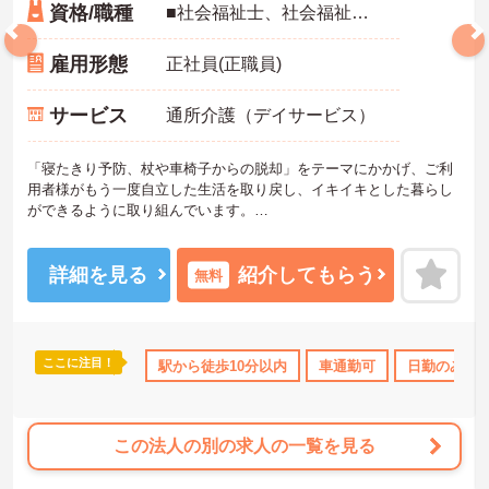
資格/職種
■社会福祉士、社会福祉主事、精神保健福祉士・介護福祉士・介護支援専門員 ※地域によって条件が異なります。 ■普通自動車免許（AT限定可） ※未経験可、ブランク可
雇用形態
正社員(正職員)
サービス
通所介護（デイサービス）
「寝たきり予防、杖や車椅子からの脱却」をテーマにかかげ、ご利
用者様がもう一度自立した生活を取り戻し、イキイキとした暮らし
ができるように取り組んでいます。
整骨院からスタートした法人で、現在も店舗を増やし続けている安
定感のある母体です。事業拡大傾向にあるため、頑張り次第ではキ
ャリアアップも見込めるます。複数の店舗を経営しているノウハウ
詳細を見る
紹介してもらう
無料
を生かした研修制度も自身の成長に繋がります。自立支援に向けて
の熱い想いのスタッフが多く、活気がある職場も魅力の1つです。
ご興味のある方はお気軽にお問い合わせ下さいませ。
ここに注目！
OK
日勤のみ
ブランクOK
駅から徒歩10分以内
資格取得サポート
車通勤可
研修制度あり
日勤のみ
この法人の別の求人の一覧を見る