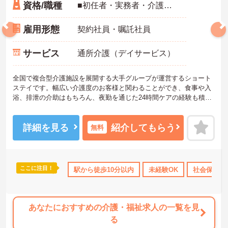
資格/職種
■初任者・実務者・介護福祉士のいずれかお持ちの方 ■普通自動車運転免許 ■経験：不問
雇用形態
契約社員・嘱託社員
サービス
通所介護（デイサービス）
全国で複合型介護施設を展開する大手グループが運営するショート
ステイです。幅広い介護度のお客様と関わることができ、食事や入
浴、排泄の介助はもちろん、夜勤を通じた24時間ケアの経験も積め
るため、スキルアップを目指す方に最適な環境です。有給休暇とは
別に年間17日間のリフレッシュ休暇が付与され、平日の取得もしや
すいため、ご家族との時間やご自身の趣味など、プライベートを大
詳細を見る
紹介してもらう
無料
切にしながら無理なく働き続けられます。髪色やネイルなども原則
自由となっており、ご自身のスタイルを保ちながらいきいきと働け
る点も魅力です。また、賞与とは別に個人の評価等に応じて支払わ
れる特別報酬制度があり、頑張りがしっかりと還元されます。定年
ここに注目！
110日以上
資格取得サポート
駅から徒歩10分以内
研修制度あり
未経験OK
産休･育休･介護休
社会保険完
後も70歳まで再雇用制度を利用して働けるため、将来を見据えて長
く安定したキャリアを築いていきたい方にも大変おすすめの求人で
す。
あなたにおすすめの介護・福祉求人の一覧を見
★おすすめPOINT★
る
【充実した研修体制でスキルアップが期待できます】