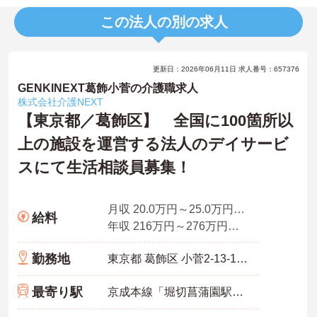
この法人の別の求人
更新日：2026年06月11日 求人番号：657376
GENKINEXT葛飾小菅の介護職求人
株式会社介護NEXT
【東京都／葛飾区】 全国に100箇所以
上の施設を運営する法人のデイサービ
スにて生活相談員募集！
月収 20.0万円～25.0万円程度（諸手当込み）※経験者モデル
給料
年収 216万円～276万円程度（諸手当別途支給）
勤務地
東京都 葛飾区 小菅2-13-14ドーミー綾瀬Ⅱ1F
最寄り駅
京成本線「堀切菖蒲園駅」徒歩10分