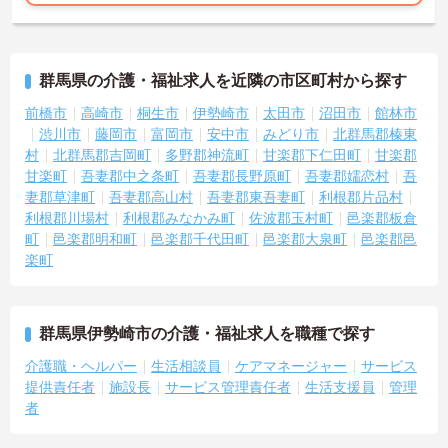
・入社時研修やサービス別研修など多彩な研修があるため、着実に
知識と技術を身につけられます
・OJT研修を通じて現場での実践的なサポートを受けられるので、
安心して業務をスタートできます
群馬県の介護・福祉求人を近隣の市区町村から探す
【リフレッシュ休暇を活用して無理なく長く働ける環境です】
・有給休暇とは別に年間17日間のリフレッシュ休暇があるため、心
前橋市
高崎市
桐生市
伊勢崎市
太田市
沼田市
館林市
身ともにしっかりと休むことができます
渋川市
藤岡市
富岡市
安中市
みどり市
北群馬郡榛東
・平日の休暇取得もしやすい体制により、ご自身の時間やご家族と
村
北群馬郡吉岡町
多野郡神流町
甘楽郡下仁田町
甘楽郡
の時間を大切にしながら働き続けられます
甘楽町
吾妻郡中之条町
吾妻郡長野原町
吾妻郡嬬恋村
吾
【特別報酬制度で頑張りが評価につながります】
妻郡草津町
吾妻郡高山村
吾妻郡東吾妻町
利根郡片品村
・寸志とは別に特別報酬制度が設けられているため、日々の努力が
利根郡川場村
利根郡みなかみ町
佐波郡玉村町
邑楽郡板倉
還元されるやりがいを感じられます
【自分らしいスタイルでいきいきと活躍できる環境です】
町
邑楽郡明和町
邑楽郡千代田町
邑楽郡大泉町
邑楽郡邑
・髪色や髪型、ネイルなどが原則自由となっているため、個性を大
楽町
切にしながら働くことができます
・社員一人ひとりの価値観を尊重する社風のもとで、無理なくご自
身らしく働き続けることが期待できます
【全国展開の安定基盤で長期的なキャリアを描けます】
群馬県伊勢崎市の介護・福祉求人を職種で探す
・全国367拠点以上を展開する大手グループの運営により、安定した
介護職・ヘルパー
生活相談員
ケアマネージャー
サービス
環境で長く働き続けることができます
提供責任者
施設長
サービス管理責任者
生活支援員
管理
・定年は65歳で70歳までの再雇用制度が整っているため、長期的な
者
視点でキャリアを築いていける安心感があります