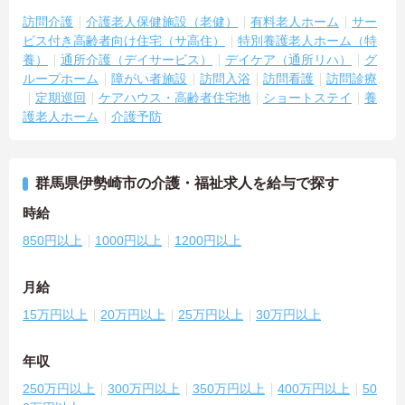
訪問介護
介護老人保健施設（老健）
有料老人ホーム
サー
ビス付き高齢者向け住宅（サ高住）
特別養護老人ホーム（特
養）
通所介護（デイサービス）
デイケア（通所リハ）
グ
ループホーム
障がい者施設
訪問入浴
訪問看護
訪問診療
定期巡回
ケアハウス・高齢者住宅地
ショートステイ
養
護老人ホーム
介護予防
群馬県伊勢崎市の介護・福祉求人を給与で探す
時給
850円以上
1000円以上
1200円以上
月給
15万円以上
20万円以上
25万円以上
30万円以上
年収
250万円以上
300万円以上
350万円以上
400万円以上
50