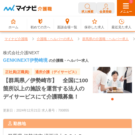
0
1
求人検索
会員登録
メニュー
ホーム
初めての方へ
面談会場一覧
保存した求人
最近見た求人
マイナビ介護職
介護職・ヘルパーの求人
群馬県の介護職・ヘルパー求人
株式会社介護NEXT
GENKINEXT伊勢崎境
の介護職・ヘルパー求人
正社員(正職員)
通所介護（デイサービス）
【群馬県／伊勢崎市】 全国に100
箇所以上の施設を運営する法人の
デイサービスにて介護職募集！
更新日：2024年12月21日 求人番号：700855
勤務地