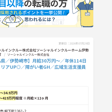
更新日：2026年07月29日
ャルインクルー株式会社ソーシャルインクルーホーム伊勢
町
ソーシャルインクルー株式会社
県／伊勢崎市】月給30万円～／年休114日
ャリアUP◎／障がい者GH／広域生活支援員
円～34.9万円
～419万円
程度 ※月給×12ヶ月
 堀下町1361-2