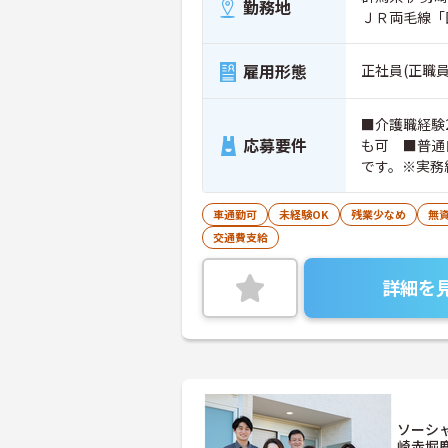
勤務地
ＪＲ両毛線「
雇用形態
正社員(正職員
■介護職経験
応募要件
も可 ■普通
です。※実務
ちの方大歓迎
車通勤可
未経験OK
残業少なめ
無資
交通費支給
詳細を
ソーシ
崎赤堀