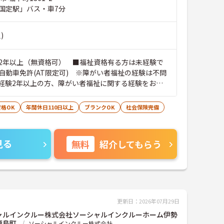
国定駅」バス・車7分
)
2年以上（無資格可） ■福祉資格有る方は未経験で
自動車免許(AT限定可) ※障がい者福祉の経験は不問
経験2年以上の方、障がい者福祉に関する経験をお持
格OK
年間休日110日以上
ブランクOK
社会保険完備
見る
無料
紹介してもらう
更新日：2026年07月29日
ャルインクルー株式会社ソーシャルインクルーホーム伊勢
鹿島町
ソーシャルインクルー株式会社