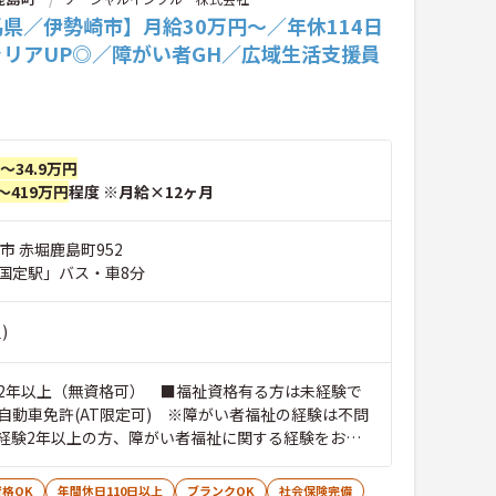
県／伊勢崎市】月給30万円～／年休114日
ャリアUP◎／障がい者GH／広域生活支援員
円～34.9万円
～419万円
程度 ※月給×12ヶ月
市 赤堀鹿島町952
国定駅」バス・車8分
)
2年以上（無資格可） ■福祉資格有る方は未経験で
自動車免許(AT限定可) ※障がい者福祉の経験は不問
経験2年以上の方、障がい者福祉に関する経験をお持
格OK
年間休日110日以上
ブランクOK
社会保険完備