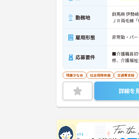
群馬県 伊勢崎
勤務地
ＪＲ両毛線「
雇用形態
非常勤・パー
■介護職員初
応募要件
残業少なめ
社会保険完備
交通費支給
詳細を