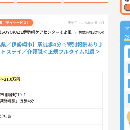
護（デイサービス）
更新日：2026年08月06日
マ
SOYOKAZE伊勢崎ケアセンターそよ風
株式会社SOYOK
お
馬県／伊勢崎市】駅徒歩4分☆特別報酬あり♪
ートステイ／介護職＜正規フルタイム社員＞
円～21.0万円
市 柳原町19-1
伊勢崎駅」徒歩4分
託社員