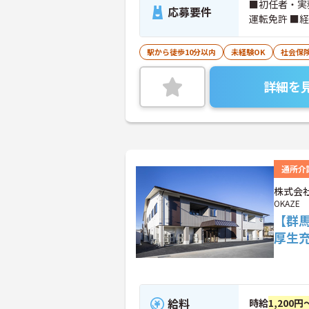
■初任者・実
応募要件
運転免許 ■
駅から徒歩10分以内
未経験OK
社会保
詳細を
通所介
株式会社
OKAZE
【群馬
厚生
給料
時給
1,200円