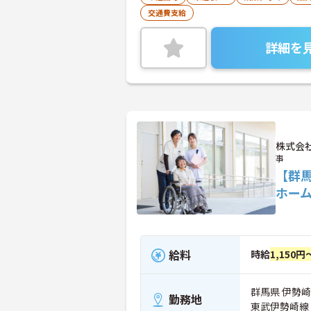
交通費支給
詳細を
株式会
事
【群
ホー
給料
時給
1,150円
群馬県 伊勢崎市
勤務地
東武伊勢崎線