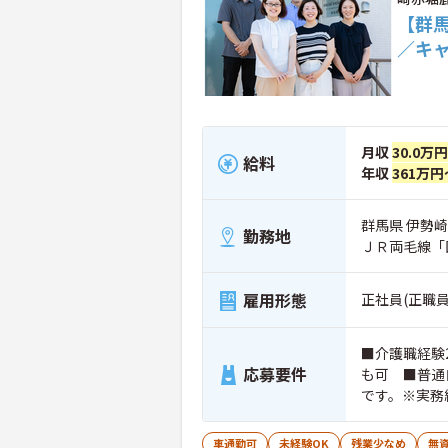
【群馬
／キ
月収
30.0万
給料
年収
361万円
群馬県 伊勢崎
勤務地
ＪＲ両毛線「
雇用形態
正社員(正職員
■介護職経験
応募要件
も可 ■普通
です。※実務
ちの方大歓迎
車通勤可
未経験OK
残業少なめ
無資