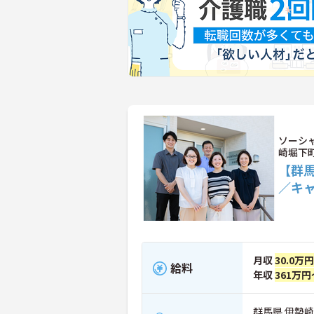
ソーシ
崎堀下
【群馬
／キ
月収
30.0万
給料
年収
361万円
群馬県 伊勢崎市