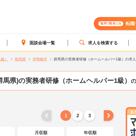
転職
無料!簡単1分
面談会場一覧
求人を検索する
1級）
群馬県
伊勢崎市
群馬県の実務者研修（ホームヘルパー1級）の求
群馬県)の実務者研修（ホームヘルパー1級）
1
2
3
月収順
年収順