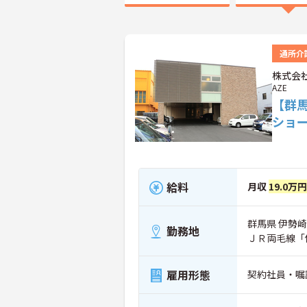
通所介
株式会社
AZE
【群
ショ
給料
月収
19.0万
群馬県 伊勢崎
勤務地
ＪＲ両毛線「
雇用形態
契約社員・嘱