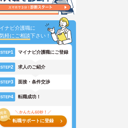
イナビ介護職に
気軽にご相談
下さい！
1
マイナビ介護職にご登録
STEP
2
求人のご紹介
STEP
3
面接・条件交渉
STEP
4
転職成功！
STEP
転職サポートに登録