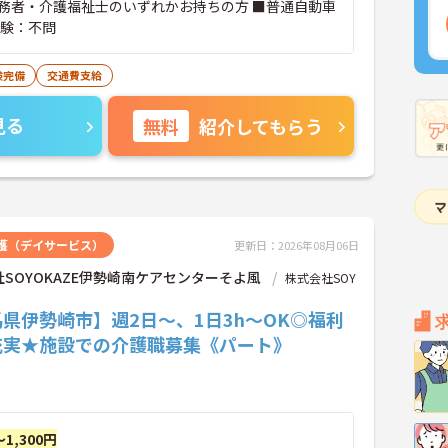
務者・介護福祉士のいずれかお持ちの方 ■普通自動車
経験：不問
険完備
交通費支給
見る
無料
紹介してもらう
護（デイサービス）
更新日：2026年08月06日
SOYOKAZE伊勢崎南ケアセンターそよ風
株式会社SOY
県伊勢崎市】週2日～、1日3h～OK◎福利
充実★施設での介護職募集《パート》
～1,300円