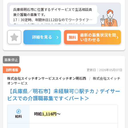
兵庫県明石市に位置するデイサービスで生活相談員
兼介護職の募集です。
17：30定時、年間休日112日なのでワークライフバ
ランスを大切にしながらお仕事いただけます♪
経験不問！経験のない方でもチャレンジでき、安心
最新の募集状況を問
してスタートできます◎
詳細を見る
無料
い合わせる
ご興味のある方はご面接のポイントお伝えしますの
でご気軽にお問い合わせください。
募集停止
訪問看護
更新日：2026年05月07日
株式会社スイッチオンサービススイッチオン明石西
株式会社スイッチ
オンサービス
【兵庫県／明石市】未経験可◎駅チカ♪デイサー
ビスでの介護職募集です＜パート＞
時給
1,116円
～
給料