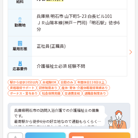
給料
兵庫県 明石市 山下町5-23 白長ビル101
ＪＲ山陽本線(神戸－門司)「明石駅」徒歩6
勤務地
分
正社員(正職員)
雇用形態
介護福祉士必須 経験不問
応募要件
駅から徒歩10分以内
未経験OK
日勤のみ
年間休日110日以上
資格取得サポート
研修制度あり
産休･育休･介護休暇取得実績あり
ボーナス・賞与あり
社会保険完備
交通費支給
退職金制度あり
兵庫県明石市の訪問入浴介護での介護福祉士の募集
です。
最寄駅から徒歩6分の好立地なので通勤もらくらく
快適♪年間休日111日なのでプライベートの予定も
立てやすいです。
ご興味のある方は、面接のポイントをお伝えします