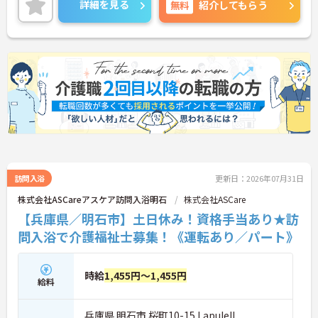
詳細を見る
無料
紹介してもらう
のでお気軽にお問い合せください。
訪問入浴
更新日：2026年07月31日
株式会社ASCareアスケア訪問入浴明石
株式会社ASCare
【兵庫県／明石市】土日休み！資格手当あり★訪
問入浴で介護福祉士募集！《運転あり／パート》
時給
1,455円～1,455円
給料
兵庫県 明石市 桜町10-15 LapuleII