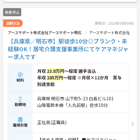
に詳細をご案内しますのでお気軽にご相談くださ
い！
募集停止
訪問入浴
更新日：2026年08月04日
アースサポート株式会社アースサポート明石
アースサポート株式会社
【兵庫県／明石市】駅徒歩10分◎ブランク・未
経験OK！居宅介護支援事業所にてケアマネジャ
ー求人です
月収
23.8万円
～程度 諸手当込
年収
285万円
～程度 ※月収×12か月 賞与
給料
別途支給
兵庫県 明石市 山下町5-23 白長ビル101
勤務地
山陽電鉄本線「人丸前駅」徒歩10分
正社員(正職員)
雇用形態
【求める資格・経験】 ■ケアマネジャー