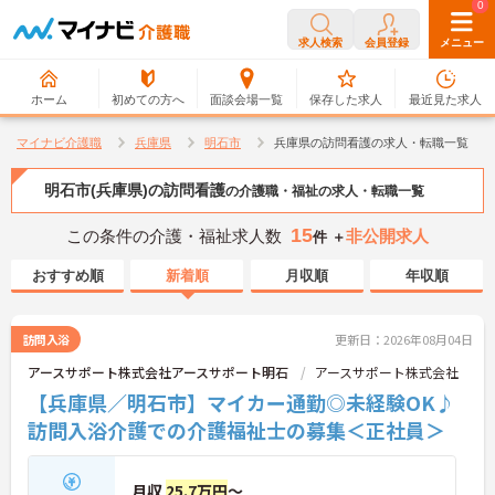
0
0
求人検索
会員登録
メニュー
ホーム
初めての方へ
面談会場一覧
保存した求人
最近見た求人
マイナビ介護職
兵庫県
明石市
兵庫県の訪問看護の求人・転職一覧
明石市(兵庫県)の訪問看護
の介護職・福祉の求人・転職一覧
15
この条件の介護・福祉求人数
非公開求人
件 ＋
おすすめ順
新着順
月収順
年収順
訪問入浴
更新日：2026年08月04日
アースサポート株式会社アースサポート明石
アースサポート株式会社
【兵庫県／明石市】マイカー通勤◎未経験OK♪
訪問入浴介護での介護福祉士の募集＜正社員＞
月収
25.7万円
～