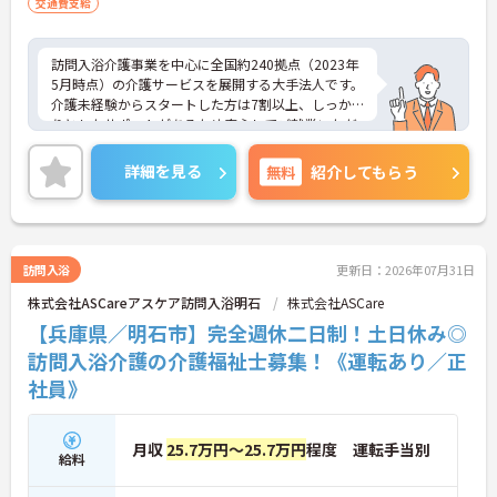
交通費支給
訪問入浴介護事業を中心に全国約240拠点（2023年
5月時点）の介護サービスを展開する大手法人です。
介護未経験からスタートした方は7割以上、しっか
りとしたサポートがあるため安心してご就業いただ
けます。お風呂に入れなくて困っている方に、手を
差し伸べてあげられるとてもやりがいのあるお仕事
詳細を見る
無料
紹介してもらう
です。ご興味ある方には、面接対策ポイントなど、
さらに詳細をお話しいたしますのでお気軽にご相談
ください！
訪問入浴
更新日：2026年07月31日
株式会社ASCareアスケア訪問入浴明石
株式会社ASCare
【兵庫県／明石市】完全週休二日制！土日休み◎
訪問入浴介護の介護福祉士募集！《運転あり／正
社員》
月収
25.7万円～25.7万円
程度 運転手当別
給料