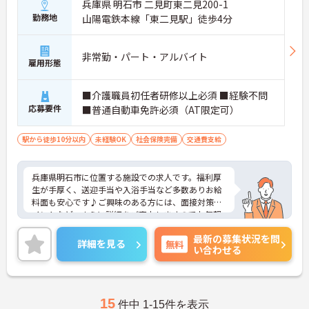
兵庫県 明石市 二見町東二見200-1
勤務地
山陽電鉄本線「東二見駅」徒歩4分
非常勤・パート・アルバイト
雇用形態
■介護職員初任者研修以上必須 ■経験不問
応募要件
■普通自動車免許必須（AT限定可）
駅から徒歩10分以内
未経験OK
社会保険完備
交通費支給
兵庫県明石市に位置する施設での求人です。福利厚
生が手厚く、送迎手当や入浴手当など多数ありお給
料面も安心です♪ご興味のある方には、面接対策ポ
イントなど、さらに詳細をご案内しますのでお気軽
にご相談ください！
最新の募集状況を問
詳細を見る
無料
い合わせる
15
件中 1-15件を表示