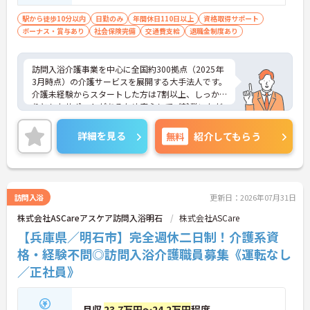
駅から徒歩10分以内
日勤のみ
年間休日110日以上
資格取得サポート
ボーナス・賞与あり
社会保険完備
交通費支給
退職金制度あり
訪問入浴介護事業を中心に全国約300拠点（2025年
3月時点）の介護サービスを展開する大手法人です。
介護未経験からスタートした方は7割以上、しっか
りとしたサポートがあるため安心してご就業いただ
けます。お風呂に入れなくて困っている方に、手を
差し伸べてあげられるとてもやりがいのあるお仕事
詳細を見る
無料
紹介してもらう
です。ご興味ある方には、面接対策ポイントなど、
さらに詳細をお話しいたしますのでお気軽にご相談
ください！
訪問入浴
更新日：2026年07月31日
株式会社ASCareアスケア訪問入浴明石
株式会社ASCare
【兵庫県／明石市】完全週休二日制！介護系資
格・経験不問◎訪問入浴介護職員募集《運転なし
／正社員》
月収
23.7万円～24.2万円
程度