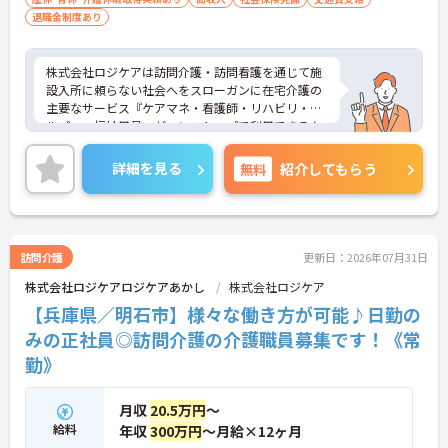
退職金制度あり
株式会社ロジケアは訪問介護・訪問看護を通じて施
設入所に頼らない社会へをスローガンに在宅介護の
主要なサービス『ケアマネ・看護師・リハビリ・ヘ
ルパー・福祉用具』がワンストップで利用できる在
宅専門企業です。
人手不足の介護業界を救う画期的な取り組みとして
詳細を見る
無料
紹介してもらう
『スポーツ×介護』のタッグにて女子ソフトボール
チーム部の創立やサッカーチームやキックボクサー
とのコラボ等スポーツと仕事の両立を支援するため
積極的にアスリートの採用も行っております。業界
でも珍しく新卒採用を積極的に行い若い世代から教
訪問介護
更新日：2026年07月31日
育を重ね多様な年代構成のヘルパーステーションを
株式会社ロジケアロジケアあかし
株式会社ロジケア
作り上げ将来の日本の介護を背負っていく人材を養
成しております。
【兵庫県／明石市】様々な働き方が可能♪日勤の
土日祝日休みで残業も少ないのでプライベートを大
みの正社員◎訪問介護の介護職員募集です！《常
切にしながらお仕事ができます。
勤》
ケアマネ・介護職・看護師・セラピスト・福祉用具
を配置し、専門職が集結する環境でチームワークの
ある支援ができます。
月収
20.5万円
～
ご興味ある方には、面接のポイントなど、さらに詳
給料
年収
300万円
～月給×12ヶ月
細をお話致しますのでお気軽にご相談ください。