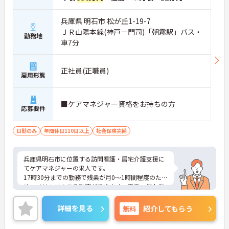
兵庫県 明石市 松が丘1-19-7
ＪＲ山陽本線(神戸－門司)「朝霧駅」バス・
勤務地
車7分
正社員(正職員)
雇用形態
■ケアマネジャー資格をお持ちの方
応募要件
日勤のみ
年間休日110日以上
社会保険完備
兵庫県明石市に位置する訪問看護・居宅介護支援に
てケアマネジャーの求人です。
17時30分までの勤務で残業が月0～1時間程度のた
め、メリハリのある勤務ができます。夏季・年末年
始休暇もあり年間休日115日とお休みも多めですの
で、ご家庭や趣味などプライベートの時間もしっか
詳細を見る
無料
紹介してもらう
りと充実させることができます◎
ご興味のある方には、面接対策ポイントなど、さら