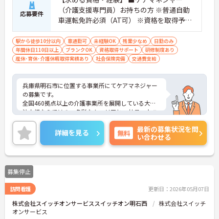
（介護支援専門員）お持ちの方 ※普通自動
応募要件
車運転免許必須（AT可） ※資格を取得予定
の方、資格を取得したばかりの方、介護未
経験の方、ブランク有の方も大歓迎です！
駅から徒歩10分以内
車通勤可
未経験OK
残業少なめ
日勤のみ
年間休日110日以上
ブランクOK
資格取得サポート
研修制度あり
産休･育休･介護休暇取得実績あり
社会保険完備
交通費支給
兵庫県明石市に位置する事業所にてケアマネジャー
の募集です。
全国460拠点以上の介護事業所を展開している大手
法人様ならではの、多彩なキャリアと、社員一人ひ
とりの強みを活かしたキャリア支援があります。
最新の募集状況を問
今回の募集はケアマネジャーとして要介護認定を受
詳細を見る
無料
い合わせる
けたお客様の希望や環境、身体の状態等から、最適
なケアプランを作成するお仕事です。
ご興味ある方には、面接対策ポイントなど、詳細を
お話しいたしますのでお気軽にご相談ください。
募集停止
訪問看護
更新日：2026年05月07日
株式会社スイッチオンサービススイッチオン明石西
株式会社スイッチ
オンサービス