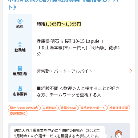
ト》
時給
1,365円～1,395円
給料
兵庫県 明石市 桜町10-15 LapuleⅡ
ＪＲ山陽本線(神戸－門司)「明石駅」徒歩4
勤務地
分
非常勤・パート・アルバイト
雇用形態
■経験不問 ＜歓迎＞人と接することが好き
応募要件
な方、チームワークを重視する人
駅から徒歩10分以内
未経験OK
残業少なめ
資格取得サポート
社会保険完備
交通費支給
訪問入浴介護事業を中心に全国約240拠点（2023年
5月時点）の介護サービスを展開する大手法人です。