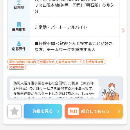
ＪＲ山陽本線(神戸－門司)「明石駅」徒歩5
勤務地
分
非常勤・パート・アルバイト
雇用形態
■経験不問 ＜歓迎＞人と接することが好き
応募要件
な方、チームワークを重視する人
駅から徒歩10分以内
残業少なめ
資格取得サポート
社会保険完備
交通費支給
訪問入浴介護事業を中心に全国約300拠点（2025年
3月時点）の介護サービスを展開する大手法人です。
介護未経験からスタートした方は7割以上、しっか
りとしたサポートがあるため安心してご就業いただ
けます。お風呂に入れなくて困っている方に、手を
差し伸べてあげられるとてもやりがいのあるお仕事
詳細を見る
無料
紹介してもらう
です。ご興味ある方には、面接対策ポイントなど、
さらに詳細をお話しいたしますのでお気軽にご相談
ください！