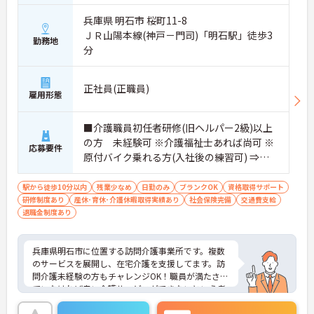
兵庫県 明石市 桜町11-8
ＪＲ山陽本線(神戸－門司)「明石駅」徒歩3
勤務地
分
正社員(正職員)
雇用形態
■介護職員初任者研修(旧ヘルパー2級)以上
の方 未経験可 ※介護福祉士あれば尚可 ※
応募要件
原付バイク乗れる方(入社後の練習可) ⇒電
気自転車も有
駅から徒歩10分以内
残業少なめ
日勤のみ
ブランクOK
資格取得サポート
研修制度あり
産休･育休･介護休暇取得実績あり
社会保険完備
交通費支給
退職金制度あり
兵庫県明石市に位置する訪問介護事業所です。複数
のサービスを展開し、在宅介護を支援してます。訪
問介護未経験の方もチャレンジOK！職員が満たされ
ていなければ良い介護サービスができないという考
えのもと、何よりもまず働きやすい職場づくりに取
組んでいます。