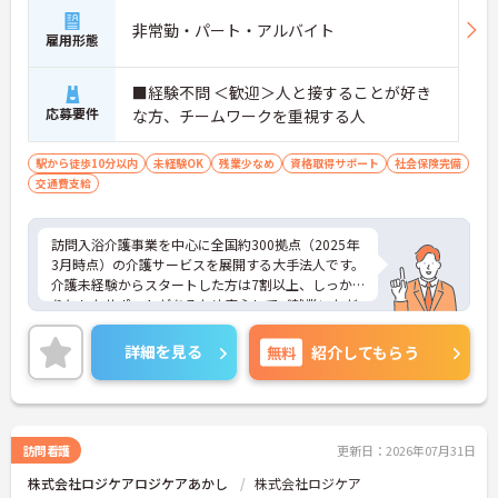
非常勤・パート・アルバイト
雇用形態
■経験不問 ＜歓迎＞人と接することが好き
応募要件
な方、チームワークを重視する人
駅から徒歩10分以内
未経験OK
残業少なめ
資格取得サポート
社会保険完備
交通費支給
訪問入浴介護事業を中心に全国約300拠点（2025年
3月時点）の介護サービスを展開する大手法人です。
介護未経験からスタートした方は7割以上、しっか
りとしたサポートがあるため安心してご就業いただ
けます。お風呂に入れなくて困っている方に、手を
差し伸べてあげられるとてもやりがいのあるお仕事
詳細を見る
無料
紹介してもらう
です。ご興味ある方には、面接対策ポイントなど、
さらに詳細をお話しいたしますのでお気軽にご相談
ください！
訪問看護
更新日：2026年07月31日
株式会社ロジケアロジケアあかし
株式会社ロジケア