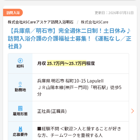
訪問入浴
更新日：2026年07月31日
株式会社ASCareアスケア訪問入浴明石
株式会社ASCare
【兵庫県／明石市】完全週休二日制！土日休み♪
訪問入浴介護の介護福祉士募集！《運転なし／正
社員》
月収
25.7万円～25.7万円
程度
給料
兵庫県 明石市 桜町10-15 LapuleII
ＪＲ山陽本線(神戸－門司)「明石駅」徒歩5
勤務地
分
正社員(正職員)
雇用形態
■経験不問 ＜歓迎＞人と接することが好き
応募要件
な方、チームワークを重視する人