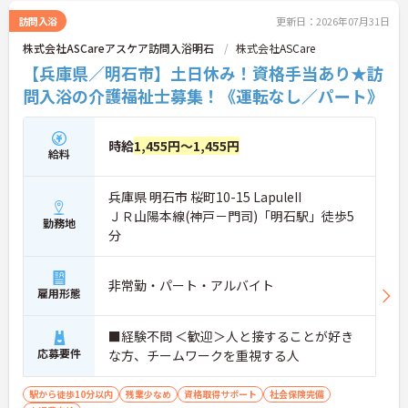
訪問入浴
更新日：2026年07月31日
株式会社ASCareアスケア訪問入浴明石
株式会社ASCare
【兵庫県／明石市】土日休み！資格手当あり★訪
問入浴の介護福祉士募集！《運転なし／パート》
時給
1,455円～1,455円
給料
兵庫県 明石市 桜町10-15 LapuleII
ＪＲ山陽本線(神戸－門司)「明石駅」徒歩5
勤務地
分
非常勤・パート・アルバイト
雇用形態
■経験不問 ＜歓迎＞人と接することが好き
応募要件
な方、チームワークを重視する人
駅から徒歩10分以内
残業少なめ
資格取得サポート
社会保険完備