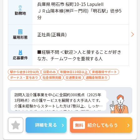
兵庫県 明石市 桜町10-15 LapuleII
ＪＲ山陽本線(神戸－門司)「明石駅」徒歩5
勤務地
分
正社員(正職員)
雇用形態
■経験不問 ＜歓迎＞人と接することが好き
応募要件
な方、チームワークを重視する人
駅から徒歩10分以内
日勤のみ
年間休日110日以上
資格取得サポート
ボーナス・賞与あり
社会保険完備
交通費支給
退職金制度あり
訪問入浴介護事業を中心に全国約300拠点（2025年
3月時点）の介護サービスを展開する大手法人です。
介護未経験からスタートした方は7割以上、しっか
りとしたサポートがあるため安心してご就業いただ
けます。お風呂に入れなくて困っている方に、手を
差し伸べてあげられるとてもやりがいのあるお仕事
詳細を見る
無料
紹介してもらう
です。ご興味ある方には、面接対策ポイントなど、
さらに詳細をお話しいたしますのでお気軽にご相談
ください！