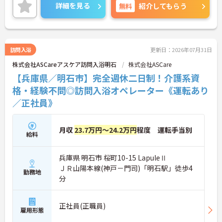
差し伸べてあげられるとてもやりがいのあるお仕事
詳細を見る
無料
紹介してもらう
です。ご興味ある方には、面接対策ポイントなど、
さらに詳細をお話しいたしますのでお気軽にご相談
ください！
訪問入浴
更新日：2026年07月31日
株式会社ASCareアスケア訪問入浴明石
株式会社ASCare
【兵庫県／明石市】完全週休二日制！介護系資
格・経験不問◎訪問入浴オペレーター《運転あり
／正社員》
月収
23.7万円～24.2万円
程度 運転手当別
給料
兵庫県 明石市 桜町10-15 LapuleⅡ
ＪＲ山陽本線(神戸－門司)「明石駅」徒歩4
勤務地
分
正社員(正職員)
雇用形態