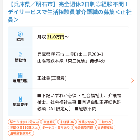
【兵庫県／明石市】完全週休2日制◎経験不問！
デイサービスで生活相談員兼介護職の募集＜正社
員＞
月収
21.0万円
～
給料
兵庫県 明石市 二見町東二見200-1
勤務地
山陽電鉄本線「東二見駅」徒歩4分
正社員(正職員)
雇用形態
■下記いずれか必須 ・社会福祉士、介護福
祉士、社会福祉主事 ■普通自動車運転免許
応募要件
必須（AT限定可） ■経験不問
駅から徒歩10分以内
車通勤可
未経験OK
残業少なめ
日勤のみ
年間休日110日以上
ボーナス・賞与あり
社会保険完備
交通費支給
退職金制度あり