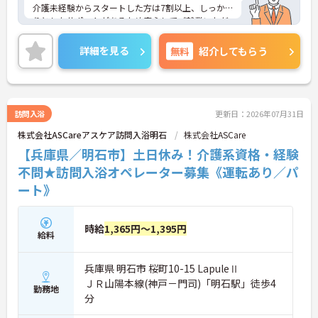
介護未経験からスタートした方は7割以上、しっか
りとしたサポートがあるため安心してご就業いただ
けます。お風呂に入れなくて困っている方に、手を
差し伸べてあげられるとてもやりがいのあるお仕事
詳細を見る
無料
紹介してもらう
です。ご興味ある方には、面接対策ポイントなど、
さらに詳細をお話しいたしますのでお気軽にご相談
ください！
訪問入浴
更新日：2026年07月31日
株式会社ASCareアスケア訪問入浴明石
株式会社ASCare
【兵庫県／明石市】土日休み！介護系資格・経験
不問★訪問入浴オペレーター募集《運転あり／パ
ート》
時給
1,365円～1,395円
給料
兵庫県 明石市 桜町10-15 LapuleⅡ
ＪＲ山陽本線(神戸－門司)「明石駅」徒歩4
勤務地
分