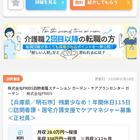
詳細を見る
無料
紹介してもらう
職員様の男女比は88%が女性12%が男性となり平均
年齢は30歳とお若い方がご活躍されております。
ご利用者様も要支援の方が半数以上で1人1人に向き
合ったケアが可能となっており未経験からスタート
した方も多く在籍されております。
訪問看護
更新日：2026年07月28日
株式会社PRIDS訪問看護ステーション ガーデン・ケアプランセンター ガ
ーデン
株式会社PRIDS
【兵庫県／明石市】残業少なめ！年間休日115日
◎訪問看護・居宅介護支援でケアマネジャー募集
＜正社員＞
月収
28.0万円
～程度
給料
年収
336万円
～程度 ※月収×12ヵ月