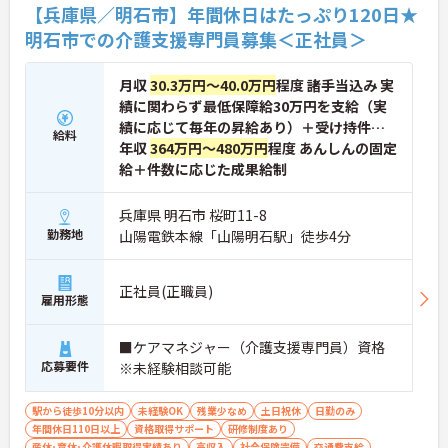
【兵庫県／明石市】年間休日はたっぷり120日★
明石市での介護支援専門員募集＜正社員＞
月収
30.3万円～40.0万円
程度 諸手当込み 実
績に関わらず最低保障給30万円を支給（実
績に応じて毎年の昇給あり）＋受け持件数
給料
に
年収
364万円～480万円
程度 あんしんの固定
給＋件数に応じた成果給制
兵庫県 明石市 桜町11-8
勤務地
山陽電鉄本線「山陽明石駅」徒歩4分
正社員(正職員)
雇用形態
■ケアマネジャー（介護支援専門員）資格
応募要件
※未経験相談可能
駅から徒歩10分以内
未経験OK
残業少なめ
土日祝休
日勤のみ
年間休日110日以上
資格取得サポート
研修制度あり
産休･育休･介護休暇取得実績あり
高収入
社会保険完備
交通費支給