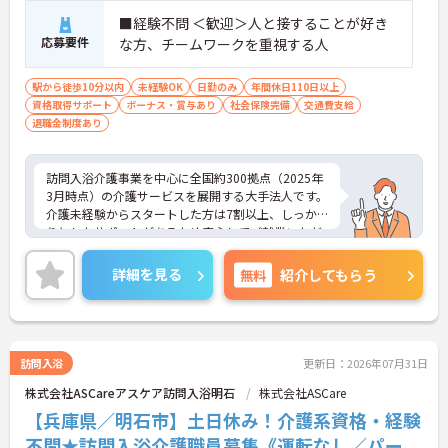
■経験不問 ＜歓迎＞人と接することが好き
応募要件
な方、チームワークを重視する人
駅から徒歩10分以内
未経験OK
日勤のみ
年間休日110日以上
資格取得サポート
ボーナス・賞与あり
社会保険完備
交通費支給
退職金制度あり
訪問入浴介護事業を中心に全国約300拠点（2025年
3月時点）の介護サービスを展開する大手法人です。
介護未経験からスタートした方は7割以上、しっか
りとしたサポートがあるため安心してご就業いただ
けます。お風呂に入れなくて困っている方に、手を
差し伸べてあげられるとてもやりがいのあるお仕事
詳細を見る
無料
紹介してもらう
です。ご興味ある方には、面接対策ポイントなど、
さらに詳細をお話しいたしますのでお気軽にご相談
ください！
訪問入浴
更新日：2026年07月31日
株式会社ASCareアスケア訪問入浴明石
株式会社ASCare
【兵庫県／明石市】土日休み！介護系資格・経験
不問★訪問入浴介護職員募集《運転なし／パー