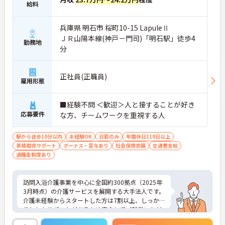
給料
兵庫県 明石市 桜町10-15 LapuleⅡ
ＪＲ山陽本線(神戸－門司)「明石駅」徒歩4
勤務地
分
正社員(正職員)
雇用形態
■経験不問 ＜歓迎＞人と接することが好き
応募要件
な方、チームワークを重視する人
駅から徒歩10分以内
未経験OK
日勤のみ
年間休日110日以上
資格取得サポート
ボーナス・賞与あり
社会保険完備
交通費支給
退職金制度あり
訪問入浴介護事業を中心に全国約300拠点（2025年
3月時点）の介護サービスを展開する大手法人です。
介護未経験からスタートした方は7割以上、しっか
りとしたサポートがあるため安心してご就業いただ
けます。お風呂に入れなくて困っている方に、手を