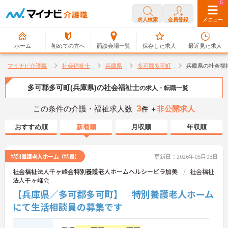
0
0
求人検索
会員登録
メニュー
ホーム
初めての方へ
面談会場一覧
保存した求人
最近見た求人
マイナビ介護職
社会福祉士
兵庫県
多可郡多可町
兵庫県の社会福
多可郡多可町(兵庫県)の社会福祉士
の求人・転職一覧
3
この条件の介護・福祉求人数
非公開求人
件 ＋
おすすめ順
新着順
月収順
年収順
特別養護老人ホーム（特養）
更新日：2026年05月08日
社会福祉法人千ヶ峰会特別養護老人ホームヘルシービラ加美
社会福祉
法人千ヶ峰会
【兵庫県／多可郡多可町】 特別養護老人ホーム
にて生活相談員の募集です