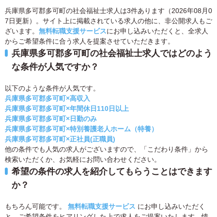
兵庫県多可郡多可町の社会福祉士求人は3件あります（2026年08月0
7日更新）。サイト上に掲載されている求人の他に、非公開求人もご
ざいます。
無料転職支援サービス
にお申し込みいただくと、全求人
からご希望条件に合う求人を提案させていただきます。
兵庫県多可郡多可町の社会福祉士求人ではどのよう
な条件が人気ですか？
以下のような条件が人気です。
兵庫県多可郡多可町×高収入
兵庫県多可郡多可町×年間休日110日以上
兵庫県多可郡多可町×日勤のみ
兵庫県多可郡多可町×特別養護老人ホーム（特養）
兵庫県多可郡多可町×正社員(正職員)
他の条件でも人気の求人がございますので、「こだわり条件」から
検索いただくか、お気軽にお問い合わせください。
希望の条件の求人を紹介してもらうことはできます
か？
もちろん可能です。
無料転職支援サービス
にお申し込みいただく
と、ご希望条件をヒアリングした上で求人をご提案いたします。情