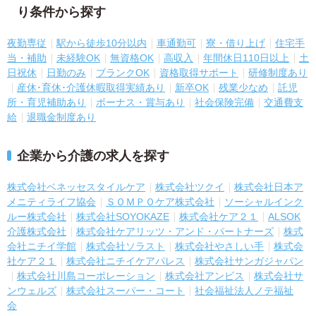
り条件から探す
夜勤専従
駅から徒歩10分以内
車通勤可
寮・借り上げ
住宅手
当・補助
未経験OK
無資格OK
高収入
年間休日110日以上
土
日祝休
日勤のみ
ブランクOK
資格取得サポート
研修制度あり
産休･育休･介護休暇取得実績あり
新卒OK
残業少なめ
託児
所・育児補助あり
ボーナス・賞与あり
社会保険完備
交通費支
給
退職金制度あり
企業から介護の求人を探す
株式会社ベネッセスタイルケア
株式会社ツクイ
株式会社日本ア
メニティライフ協会
ＳＯＭＰＯケア株式会社
ソーシャルインク
ルー株式会社
株式会社SOYOKAZE
株式会社ケア２１
ALSOK
介護株式会社
株式会社ケアリッツ・アンド・パートナーズ
株式
会社ニチイ学館
株式会社ソラスト
株式会社やさしい手
株式会
社ケア２１
株式会社ニチイケアパレス
株式会社サンガジャパン
株式会社川島コーポレーション
株式会社アンビス
株式会社サ
ンウェルズ
株式会社スーパー・コート
社会福祉法人ノテ福祉
会