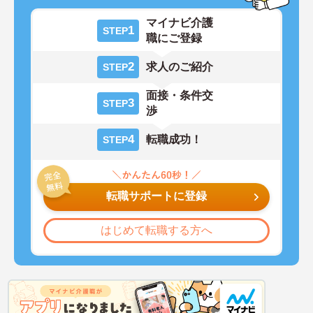
マイナビ介護
1
STEP
職にご登録
2
求人のご紹介
STEP
面接・条件交
3
STEP
渉
4
転職成功！
STEP
転職サポートに登録
はじめて転職する方へ