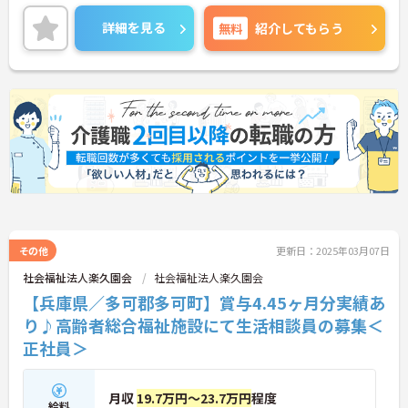
詳細をお話しいたしますのでお気軽にご相談くださ
い！
詳細を見る
無料
紹介してもらう
その他
更新日：2025年03月07日
社会福祉法人楽久園会
社会福祉法人楽久園会
【兵庫県／多可郡多可町】賞与4.45ヶ月分実績あ
り♪高齢者総合福祉施設にて生活相談員の募集＜
正社員＞
月収
19.7万円～23.7万円
程度
給料