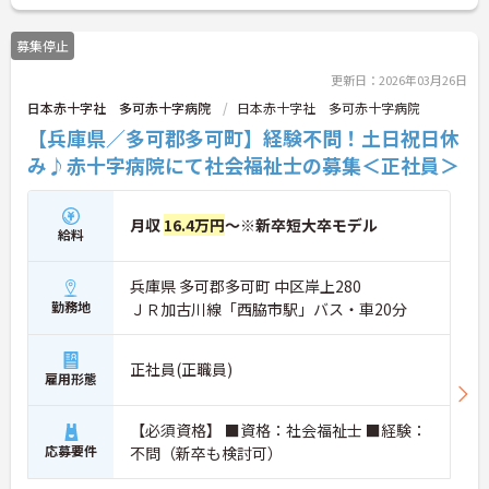
い。
募集停止
更新日：2026年03月26日
日本赤十字社 多可赤十字病院
日本赤十字社 多可赤十字病院
【兵庫県／多可郡多可町】経験不問！土日祝日休
み♪赤十字病院にて社会福祉士の募集＜正社員＞
月収
16.4万円
～※新卒短大卒モデル
給料
兵庫県 多可郡多可町 中区岸上280
勤務地
ＪＲ加古川線「西脇市駅」バス・車20分
正社員(正職員)
雇用形態
【必須資格】 ■資格：社会福祉士 ■経験：
応募要件
不問（新卒も検討可）