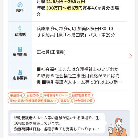
月収
21.6万円～29.5万円
年収
330万円～456万円
賞与4.0ヶ月分の場
給料
合
兵庫県 多可郡多可町 加美区多田430-10
勤務地
ＪＲ加古川線「本黒田駅」バス・車29分
正社員(正職員)
雇用形態
■社会福祉士または介護福祉士のいずれか
の取得 ※社会福祉主事任用資格があれば尚
応募要件
良 ■特別養護老人ホーム等で3年以上の勤務
経験者
車通勤可
日勤のみ
資格取得サポート
研修制度あり
産休･育休･介護休暇取得実績あり
高収入
社会保険完備
特別養護老人ホーム等の経験が活かせる職場で、生
活相談員を募集しています。
勤務時間は日勤、各種手当ても充実しております。
ご興味ある方には、面接対策ポイントなど、さらに