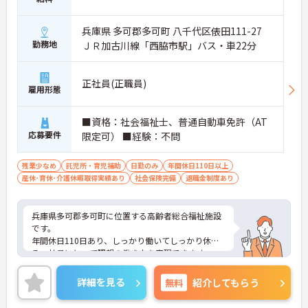
兵庫県 多可郡多可町 八千代区俵田111-27
勤務地
ＪＲ加古川線「西脇市駅」バス・車22分
正社員(正職員)
雇用形態
■資格：社会福祉士、普通自動車免許（AT
応募要件
限定可） ■経験：不問
残業少なめ
託児所・育児補助
日勤のみ
年間休日110日以上
産休･育休･介護休暇取得実績あり
社会保険完備
退職金制度あり
兵庫県多可郡多可町に位置する高齢者総合福祉施設
です。
年間休日110日あり、しっかり働いてしっかり休め
る、社員にとって理想の働き方を実現できます。
賞与4.45ヶ月分支給実績もあり、頑張りがしっかり
と反映されるのもおすすめしたいポイントのひとつ
詳細を見る
無料
紹介してもらう
です。
ご興味をお持ちの方はお気軽にお問い合わせくださ