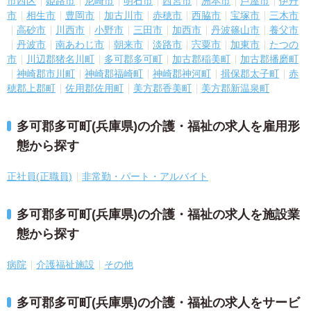
市西区
姫路市
尼崎市
明石市
西宮市
洲本市
芦屋市
伊丹
市
相生市
豊岡市
加古川市
赤穂市
西脇市
宝塚市
三木市
高砂市
川西市
小野市
三田市
加西市
丹波篠山市
養父市
丹波市
南あわじ市
朝来市
淡路市
宍粟市
加東市
たつの
市
川辺郡猪名川町
多可郡多可町
加古郡稲美町
加古郡播磨町
神崎郡市川町
神崎郡福崎町
神崎郡神河町
揖保郡太子町
赤
穂郡上郡町
佐用郡佐用町
美方郡香美町
美方郡新温泉町
多可郡多可町(兵庫県)の介護・福祉の求人を雇用形
態から探す
正社員(正職員)
非常勤・パート・アルバイト
多可郡多可町(兵庫県)の介護・福祉の求人を施設業
態から探す
病院
介護福祉施設
その他
多可郡多可町(兵庫県)の介護・福祉の求人をサービ