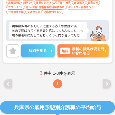
未経験OK
新卒OK
残業少なめ
住宅手当・補助
土日祝休
日勤のみ
ブランクOK
産休･育休･介護休暇取得実績あり
ボーナス・賞与あり
社会保険完備
交通費支給
退職金制度あり
兵庫県多可郡多可町に位置する赤十字病院です。
救急で運ばれてくる患者対応はもちろんのこと、地
域の患者様に対してもじっくりと向き合って対応さ
れています。
福利厚生や休暇が充実しており、長く働くことので
最新の募集状況を問
きる環境が整っております。
詳細を見る
無料
い合わせる
ご興味のある方は是非一度ご相談ください。
3
件中 1-3件を表示
1
兵庫県の雇用形態別介護職の平均給与