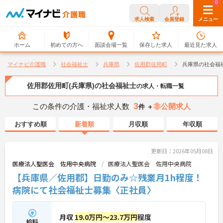
0
0
求人検索
会員登録
メニュー
ホーム
初めての方へ
面談会場一覧
保存した求人
最近見た求人
マイナビ介護職
社会福祉士
兵庫県
佐用郡佐用町
兵庫県の社会福
佐用郡佐用町(兵庫県)の社会福祉士
の求人・転職一覧
3
この条件の介護・福祉求人数
非公開求人
件 ＋
おすすめ順
新着順
月収順
年収順
更新日：2026年05月08日
医療法人聖医会 佐用中央病院
医療法人聖医会 佐用中央病院
【兵庫県／佐用郡】日勤のみ☆残業月1h程度！
病院にて社会福祉士募集〈正社員〉
月収
19.0万円～23.7万円
程度
給料