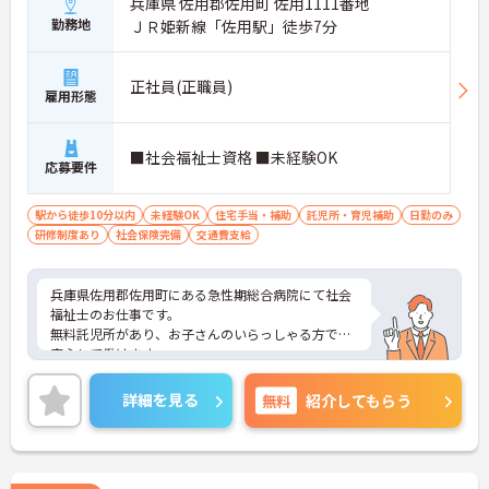
兵庫県 佐用郡佐用町 佐用1111番地
勤務地
ＪＲ姫新線「佐用駅」徒歩7分
正社員(正職員)
雇用形態
■社会福祉士資格 ■未経験OK
応募要件
駅から徒歩10分以内
未経験OK
住宅手当・補助
託児所・育児補助
日勤のみ
研修制度あり
社会保険完備
交通費支給
兵庫県佐用郡佐用町にある急性期総合病院にて社会
福祉士のお仕事です。
無料託児所があり、お子さんのいらっしゃる方でも
安心して働けます。
ご興味ある方には、面接対策ポイントなど、さらに
詳細をお話しいたしますのでお気軽にご相談くださ
詳細を見る
無料
紹介してもらう
い。