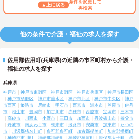
条件を変更して
▲上に戻る
再検索
他の条件で介護・福祉の求人を探す
佐用郡佐用町(兵庫県)の近隣の市区町村から介護・
福祉の求人を探す
兵庫県
神戸市
神戸市東灘区
神戸市灘区
神戸市兵庫区
神戸市長田区
神戸市須磨区
神戸市垂水区
神戸市北区
神戸市中央区
神戸
市西区
姫路市
尼崎市
明石市
西宮市
洲本市
芦屋市
伊丹
市
相生市
豊岡市
加古川市
赤穂市
西脇市
宝塚市
三木市
高砂市
川西市
小野市
三田市
加西市
丹波篠山市
養父市
丹波市
南あわじ市
朝来市
淡路市
宍粟市
加東市
たつの
市
川辺郡猪名川町
多可郡多可町
加古郡稲美町
加古郡播磨町
神崎郡市川町
神崎郡福崎町
神崎郡神河町
揖保郡太子町
赤