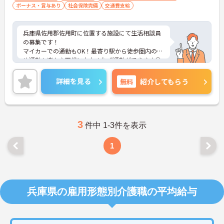
ボーナス・賞与あり
社会保険完備
交通費支給
兵庫県佐用郡佐用町に位置する施設にて生活相談員
の募集です！
マイカーでの通勤もOK！最寄り駅から徒歩圏内のた
め通勤も楽々♪天候に左右されず通勤ができます◎
日曜定休で年間休日110日もあり、プライベートと
の両立を目指す方におすすめの環境です◎昇給や賞
詳細を見る
無料
紹介してもらう
与制度があり、頑張りが評価されてしっかりと還元
されます。さらに各種手当も充実しているのは嬉し
いポイントです◎
こちらの求人にご興味がございましたら面接のポイ
ントもお伝えしますので是非ご応募お待ちしており
3
件中 1-3件を表示
ます。
1
兵庫県の雇用形態別介護職の平均給与