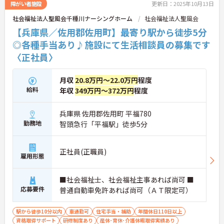
障がい者施設
更新日：2025年10月13日
社会福祉法人聖風会千種川ナーシングホーム
社会福祉法人聖風会
【兵庫県／佐用郡佐用町】最寄り駅から徒歩5分
◎各種手当あり♪施設にて生活相談員の募集です
〈正社員〉
月収
20.8万円～22.0万円
程度
給料
年収
349万円～372万円
程度
兵庫県 佐用郡佐用町 平福780
勤務地
智頭急行「平福駅」徒歩5分
正社員(正職員)
雇用形態
■社会福祉士、社会福祉主事あれば尚可 ■
応募要件
普通自動車免許あれば尚可（ＡＴ限定可）
駅から徒歩10分以内
車通勤可
住宅手当・補助
年間休日110日以上
資格取得サポート
研修制度あり
産休･育休･介護休暇取得実績あり