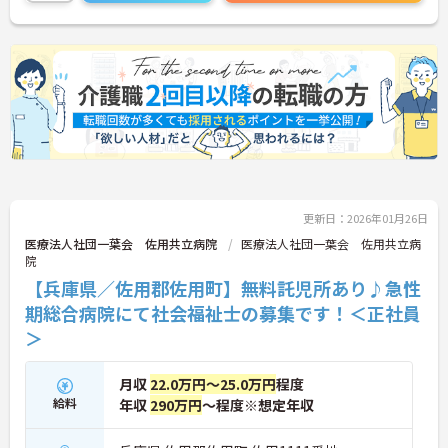
さい！
更新日：2026年01月26日
医療法人社団一葉会 佐用共立病院
医療法人社団一葉会 佐用共立病
院
【兵庫県／佐用郡佐用町】無料託児所あり♪急性
期総合病院にて社会福祉士の募集です！＜正社員
＞
月収
22.0万円～25.0万円
程度
給料
年収
290万円
～程度※想定年収