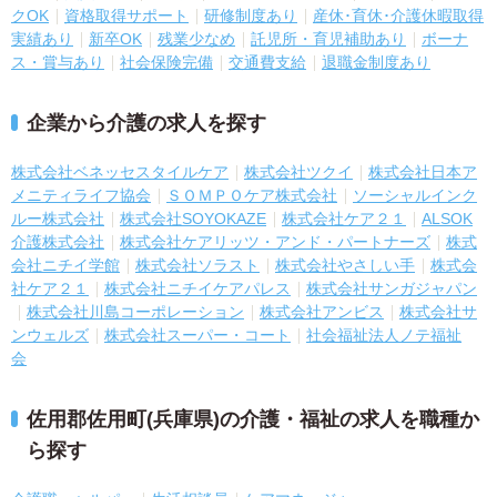
クOK
資格取得サポート
研修制度あり
産休･育休･介護休暇取得
実績あり
新卒OK
残業少なめ
託児所・育児補助あり
ボーナ
ス・賞与あり
社会保険完備
交通費支給
退職金制度あり
企業から介護の求人を探す
株式会社ベネッセスタイルケア
株式会社ツクイ
株式会社日本ア
メニティライフ協会
ＳＯＭＰＯケア株式会社
ソーシャルインク
ルー株式会社
株式会社SOYOKAZE
株式会社ケア２１
ALSOK
介護株式会社
株式会社ケアリッツ・アンド・パートナーズ
株式
会社ニチイ学館
株式会社ソラスト
株式会社やさしい手
株式会
社ケア２１
株式会社ニチイケアパレス
株式会社サンガジャパン
株式会社川島コーポレーション
株式会社アンビス
株式会社サ
ンウェルズ
株式会社スーパー・コート
社会福祉法人ノテ福祉
会
佐用郡佐用町(兵庫県)の介護・福祉の求人を職種か
ら探す