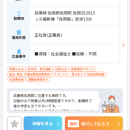
兵庫県 佐用郡佐用町 佐用352913
勤務地
ＪＲ姫新線「佐用駅」徒歩13分
正社員(正職員)
雇用形態
■資格：社会福祉士 ■経験：不問
応募要件
残業少なめ
託児所・育児補助
日勤のみ
資格取得サポート
産休･育休･介護休暇取得実績あり
ボーナス・賞与あり
社会保険完備
交通費支給
退職金制度あり
兵庫県佐用郡に位置する病院です。
日勤のみで残業は月1時間程度ですので、勤務終了
後の予定も立てやすいです。
昇給や賞与制度があり頑張りが評価されてしっかり
と職員に還元されます。
ご興味のある方には、面接対策ポイントなど、さら
詳細を見る
無料
紹介してもらう
に詳細をお話しいたしますのでお気軽にご相談くだ