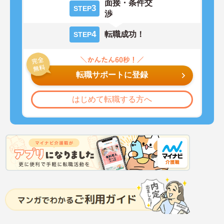
面接・条件交
3
STEP
渉
4
転職成功！
STEP
転職サポートに登録
はじめて転職する方へ