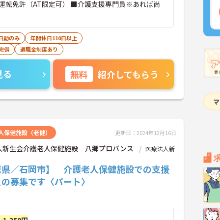
運転免許（AT限定可） ■介護支援専門員※あれば尚
日勤のみ
年間休日110日以上
完備
退職金制度あり
見る
無料
紹介してもらう
人保健施設（老健）
更新日：2024年12月16日
人新生会介護老人保健施設 八郷プロバンス
医療法人新
城県／石岡市】 介護老人保健施設での支援
員の募集です〈パート〉
～1,350円