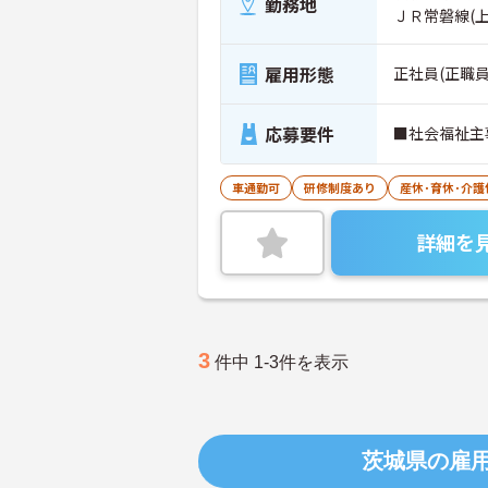
勤務地
ＪＲ常磐線(
雇用形態
正社員(正職員
応募要件
■社会福祉主
車通勤可
研修制度あり
産休･育休･介
詳細を
3
件中 1-3件を表示
茨城県の雇