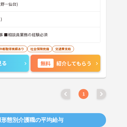
上野－仙台)
)
事 ■相談員業務の経験必須
護休暇取得実績あり
社会保険完備
交通費支給
見る
無料
紹介してもらう
1
用形態別介護職の平均給与