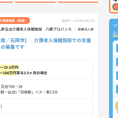
人保健施設（老健）
更新日：2025年04月23日
マ
人新生会介護老人保健施設 八郷プロバンス
医療法人新
お
城県／石岡市】 介護老人保健施設での支援
員の募集です
円～25.0万円
～386万円
賞与3.5ヶ月の場合
瓦谷766ー28
上野－仙台)「羽鳥駅」バス・車13分
)