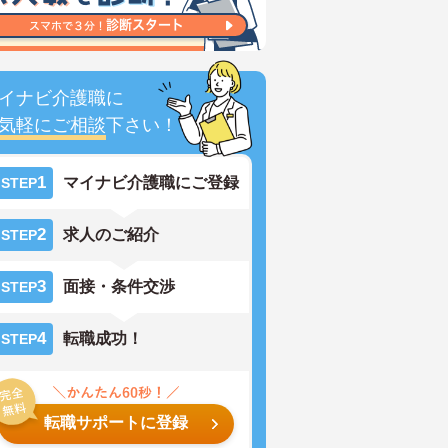
イナビ介護職に
気軽にご相談
下さい！
1
マイナビ介護職にご登録
STEP
2
求人のご紹介
STEP
3
面接・条件交渉
STEP
4
転職成功！
STEP
転職サポートに登録