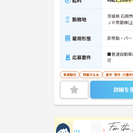
給料
茨城県 石岡市 
勤務地
ＪＲ常磐線(
雇用形態
非常勤・パー
■普通自動車
応募要件
可
車通勤可
残業少なめ
産休･育休･介護
詳細を