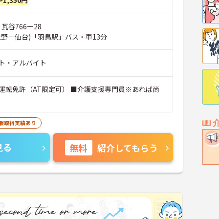
瓦谷766ー28
上野－仙台)「羽鳥駅」バス・車13分
ト・アルバイト
運転免許（AT限定可） ■介護支援専門員※あれば尚
休暇取得実績あり
見る
無料
紹介してもらう