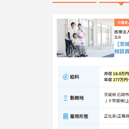
介護老
医療法
生会
【茨
相談
月収
18.0万
給料
年収
277万円
茨城県 石岡市 
勤務地
ＪＲ常磐線(
雇用形態
正社員(正職員