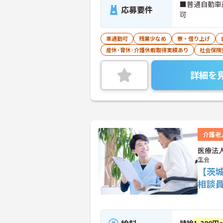
■普通自動車
応募要件
可
車通勤可
残業少なめ
寮・借り上げ
産休･育休･介護休暇取得実績あり
社会保険
詳細を
介護老
医療法
生会
【茨
相談
時給
1,200円