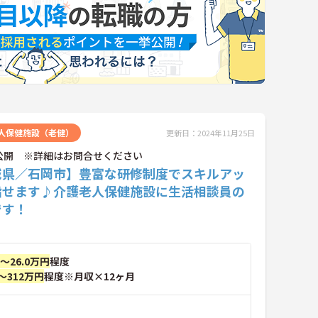
人保健施設（老健）
更新日：2024年11月25日
公開 ※詳細はお問合せください
城県／石岡市】豊富な研修制度でスキルアッ
指せます♪介護老人保健施設に生活相談員の
です！
円～26.0万円
程度
～312万円
程度※月収×12ヶ月