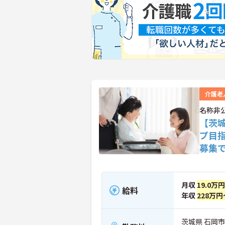
介護老
名称非
【茨
プ目
募集
月収
19.0万
給料
年収
228万円
茨城県 石岡市