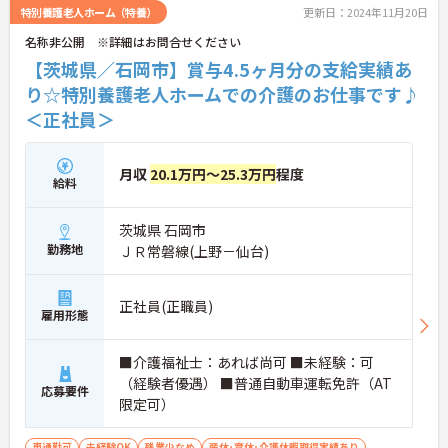
特別養護老人ホーム（特養）
更新日：2024年11月20日
名称非公開 ※詳細はお問合せください
【茨城県／石岡市】賞与4.5ヶ月分の支給実績あ
り☆特別養護老人ホームでの介護のお仕事です♪
＜正社員＞
月収
20.1万円～25.3万円
程度
給料
茨城県 石岡市
勤務地
ＪＲ常磐線(上野－仙台)
正社員(正職員)
雇用形態
■介護福祉士：あれば尚可 ■未経験：可
（経験者優遇） ■普通自動車運転免許（AT
応募要件
限定可）
車通勤可
未経験OK
残業少なめ
産休･育休･介護休暇取得実績あり