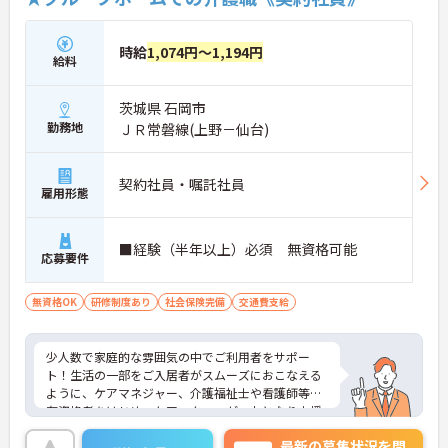
時給
1,074円～1,194円
給料
茨城県 石岡市
勤務地
ＪＲ常磐線(上野－仙台)
契約社員・嘱託社員
雇用形態
■経験（半年以上）必須 無資格可能
応募要件
無資格OK
研修制度あり
社会保険完備
交通費支給
少人数で家庭的な雰囲気の中でご利用者をサポー
ト！生活の一部をご入居者がスムーズにおこなえる
ように、ケアマネジャー、介護福祉士や看護師等の
有資格者をはじめ、ケアスタッフが一丸となり支援
します。現在、全国で300 か所以上の介護事業所を
最新の募集状況を問
運営する法人で安定感も抜群です。