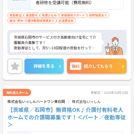
者研修を受講可能（費用無料）
夜勤専従
車通勤可
残業少なめ
資格取得サポート
研修制度あり
産休･育休･介護休暇取得実績あり
交通費支給
茨城県石岡市のサービス付き高齢者向け住宅にて介
護職員の募集です！
夜勤専従として、月5～10回程度の夜勤を行ってい
ただきます。
資格取得支援有り◎未経験から入社し活躍されてい
る方も多数おり、キャリアアップも目指せます。
詳細を見る
無料
紹介してもらう
ご興味のある方には、面接対策ポイントなどさらに
詳細をお話いたしますので、お気軽にご相談くださ
い。
有料老人ホーム
更新日：2026年05月26日
株式会社いっしんハートワン東石岡
株式会社いっしん
【茨城県／石岡市】無資格OK♪介護付有料老人
ホームでの介護職募集です！＜パート／夜勤専従
＞