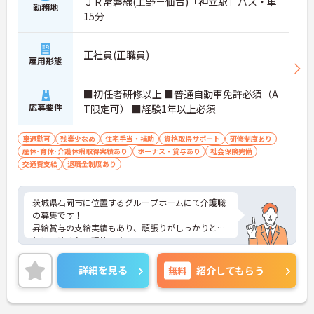
ＪＲ常磐線(上野－仙台)「神立駅」バス・車
勤務地
15分
正社員(正職員)
雇用形態
■初任者研修以上 ■普通自動車免許必須（A
応募要件
T限定可） ■経験1年以上必須
車通勤可
残業少なめ
住宅手当・補助
資格取得サポート
研修制度あり
産休･育休･介護休暇取得実績あり
ボーナス・賞与あり
社会保険完備
交通費支給
退職金制度あり
茨城県石岡市に位置するグループホームにて介護職
の募集です！
昇給賞与の支給実績もあり、頑張りがしっかりと評
価に反映される環境です。
ご興味ある方には、面接対策ポイントなど、さらに
詳細をお話しいたしますのでお気軽にご相談くださ
詳細を見る
無料
紹介してもらう
い！