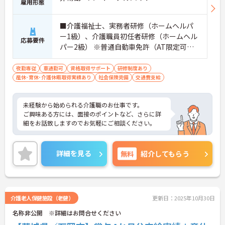
雇用形態
■介護福祉士、実務者研修（ホームヘルパ
ー1級）、介護職員初任者研修（ホームヘル
応募要件
パー2級） ※普通自動車免許（AT限定可）
お持ちの方 ※未経験者応相談
夜勤専従
車通勤可
資格取得サポート
研修制度あり
産休･育休･介護休暇取得実績あり
社会保険完備
交通費支給
未経験から始められる介護職のお仕事です。
ご興味ある方には、面接のポイントなど、さらに詳
細をお話致しますのでお気軽にご相談ください。
詳細を見る
無料
紹介してもらう
介護老人保健施設（老健）
更新日：2025年10月30日
名称非公開 ※詳細はお問合せください