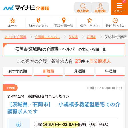
0
0
求人検索
会員登録
メニュー
ホーム
初めての方へ
面談会場一覧
保存した求人
最近見た求人
マイナビ介護職
介護職・ヘルパー
茨城県
石岡市
茨城県の介護職
石岡市(茨城県)の介護職・ヘルパー
の求人・転職一覧
23
この条件の介護・福祉求人数
非公開求人
件 ＋
おすすめ順
新着順
月収順
年収順
その他
更新日：2026年08月05日
名称非公開 ※詳細はお問合せください
【茨城県／石岡市】 小規模多機能型居宅での介
護職求人です
月収
16.5万円～23.8万円
程度（諸手当込）