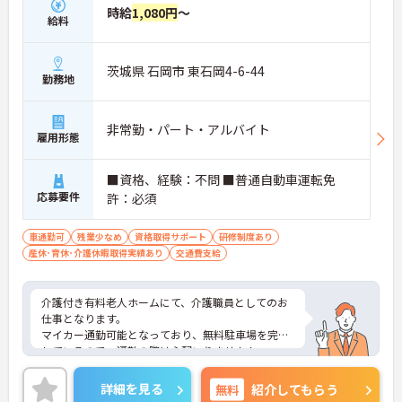
時給
1,080円
～
給料
茨城県 石岡市 東石岡4-6-44
勤務地
非常勤・パート・アルバイト
雇用形態
■資格、経験：不問 ■普通自動車運転免
応募要件
許：必須
車通勤可
残業少なめ
資格取得サポート
研修制度あり
産休･育休･介護休暇取得実績あり
交通費支給
介護付き有料老人ホームにて、介護職員としてのお
仕事となります。
マイカー通勤可能となっており、無料駐車場を完備
しているので、通勤の際は心配いりません！
無資格の方や経験がない方も応募できるので、これ
から介護職を始めてみたいという方にお勧めの求人
詳細を見る
無料
紹介してもらう
となっております◎