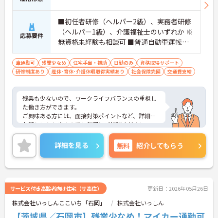
■初任者研修（ヘルパー2級）、実務者研修
（ヘルパー1級）、介護福祉士のいずれか ※
応募要件
無資格未経験も相談可 ■普通自動車運転免
許
車通勤可
残業少なめ
住宅手当・補助
日勤のみ
資格取得サポート
研修制度あり
産休･育休･介護休暇取得実績あり
社会保険完備
交通費支給
残業も少ないので、ワークライフバランスの重視し
た働き方ができます。
ご興味ある方には、面接対策ポイントなど、詳細を
お話しいたしますのでお気軽にご相談ください。
詳細を見る
無料
紹介してもらう
サービス付き高齢者向け住宅（サ高住）
更新日：2026年05月26日
株式会社いっしんここいち「石岡」
株式会社いっしん
【茨城県／石岡市】残業少なめ！マイカー通勤可