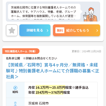
茨城県石岡市に位置する特別養護老人ホームでの介
護職求人です。ケアハウス、特養、老健、グループ
ホーム、保育園等を複数展開している法人が運営し
ているので母体の安定感は抜群です。職員の働きや
すい職場づくりに力をいれており、半年ごとに人事
考課を行い、頑張りがきちんと評価に繋がる配慮さ
詳細を見る
無料
紹介してもらう
れております。ご興味のある方はぜひお気軽にお問
い合わせください。
特別養護老人ホーム（特養）
更新日：2024年11月26日
名称非公開 ※詳細はお問合せください
【茨城県／石岡市】賞与4ヶ月分／無資格・未経
験可♪特別養護老人ホームにて介護職の募集＜正
社員＞
月収
16.2万円～25.0万円
程度※諸手当込
給料
年収
254万円～376万円
程度
茨城県 石岡市