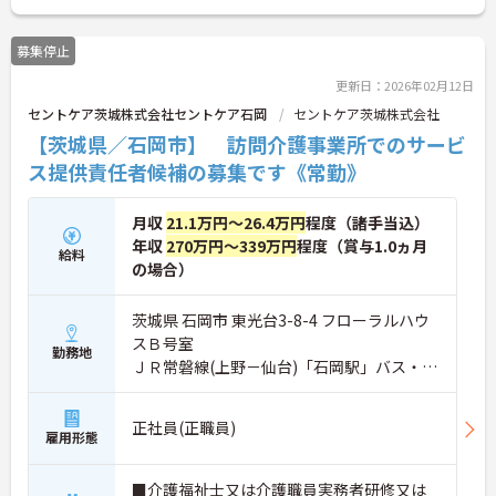
募集停止
更新日：2026年02月12日
セントケア茨城株式会社セントケア石岡
セントケア茨城株式会社
【茨城県／石岡市】 訪問介護事業所でのサービ
ス提供責任者候補の募集です《常勤》
月収
21.1万円～26.4万円
程度（諸手当込）
年収
270万円～339万円
程度（賞与1.0ヵ月
給料
の場合）
茨城県 石岡市 東光台3-8-4 フローラルハウ
スＢ号室
勤務地
ＪＲ常磐線(上野－仙台)「石岡駅」バス・車
7分
正社員(正職員)
雇用形態
■介護福祉士又は介護職員実務者研修又は