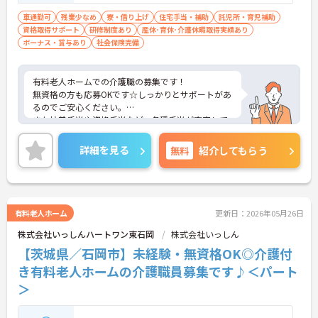
車通勤可
残業少なめ
寮・借り上げ
住宅手当・補助
託児所・育児補助
資格取得サポート
研修制度あり
産休･育休･介護休暇取得実績あり
ボーナス・賞与あり
社会保険完備
有料老人ホームでの介護職の募集です！
無資格の方も応募OKです☆しっかりとサポートがあ
るのでご安心ください。
また扶養手当や資格手当など、各種手当が充実して
います♪
ご興味のある方には、面接対策ポイントなど、さら
詳細を見る
無料
紹介してもらう
に詳細をお話しいたしますのでお気軽にご相談くだ
さい！
有料老人ホーム
更新日：2026年05月26日
株式会社いっしんハートワン東石岡
株式会社いっしん
【茨城県／石岡市】未経験・無資格OK◎介護付
き有料老人ホームの介護職員募集です♪＜パート
＞