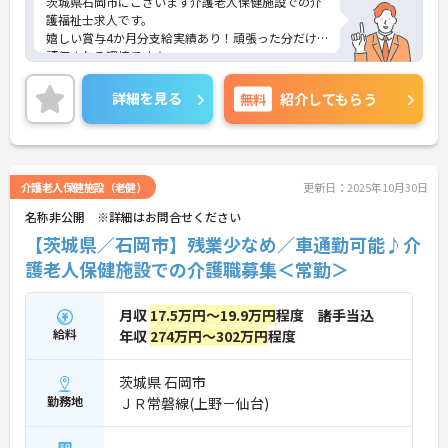
茨城県石岡市にございます介護老人保健施設での介
護福祉士求人です。
嬉しい賞与4か月分支給実績あり！頑張った分だけ
評価される環境です★
また社会保険はもちろん、産休育休制度など福利厚
生もしっかり◎ご自身のライフステージに合わせ、
詳細を見る
無料
紹介してもらう
長く働ける環境が整っています♪
ご興味ある方には、面接対策ポイントなど、さらに
詳細をお話しいたしますのでお気軽にご相談くださ
い！
介護老人保健施設（老健）
更新日：2025年10月30日
名称非公開 ※詳細はお問合せください
【茨城県／石岡市】残業少なめ／車通勤可能♪介
護老人保健施設での介護職募集＜常勤＞
月収
17.5万円～19.9万円
程度 諸手当込
給料
年収
274万円～302万円
程度
茨城県 石岡市
勤務地
ＪＲ常磐線(上野－仙台)