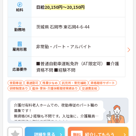
日給
20,150円～20,150円
給料
茨城県 石岡市 東石岡4-6-44
勤務地
非常勤・パート・アルバイト
雇用形態
■普通自動車運転免許（AT限定可） ■介護
応募要件
資格不問 ■経験不問
夜勤専従
車通勤可
残業少なめ
託児所・育児補助
資格取得サポート
研修制度あり
産休･育休･介護休暇取得実績あり
交通費支給
介護付有料老人ホームでの、夜勤専従のパート職の
募集です！
無資格OK♪経験も不問です。入社後に、介護職員初
任者研修を無料で受講できます☆
残業は月10時間程度と少なめです◎
ご興味のある方には、面接対策ポイントなど、さら
詳細を見る
無料
紹介してもらう