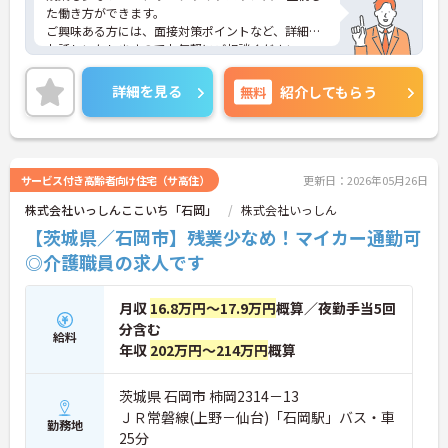
た働き方ができます。
ご興味ある方には、面接対策ポイントなど、詳細を
お話しいたしますのでお気軽にご相談ください。
詳細を見る
無料
紹介してもらう
サービス付き高齢者向け住宅（サ高住）
更新日：2026年05月26日
株式会社いっしんここいち「石岡」
株式会社いっしん
【茨城県／石岡市】残業少なめ！マイカー通勤可
◎介護職員の求人です
月収
16.8万円～17.9万円
概算／夜勤手当5回
分含む
給料
年収
202万円～214万円
概算
茨城県 石岡市 柿岡2314－13
ＪＲ常磐線(上野－仙台)「石岡駅」バス・車
勤務地
25分