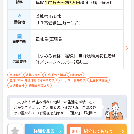
給料
年収
177万円～253万円
程度（諸手当込）
茨城県 石岡市
勤務地
ＪＲ常磐線(上野－仙台)
正社員(正職員)
雇用形態
【求める資格・経験】 ■介護職員初任者研
応募要件
修／ホームヘルパー2級以上
車通勤可
残業少なめ
住宅手当・補助
日勤のみ
産休･育休･介護休暇取得実績あり
ボーナス・賞与あり
社会保険完備
交通費支給
退職金制度あり
一人ひとりが住み慣れた地域での生活を継続するこ
とができるよう、ご利用者の心身の状況、希望及び
その置かれている環境を踏まえて「通い」「訪問」
「宿泊」を柔軟に組み合わせ、サービスの提供を行
なっている施設です。家庭的な雰囲気づくりを一緒
に作りたい方におすすめの求人です。ご興味のある
詳細を見る
無料
紹介してもらう