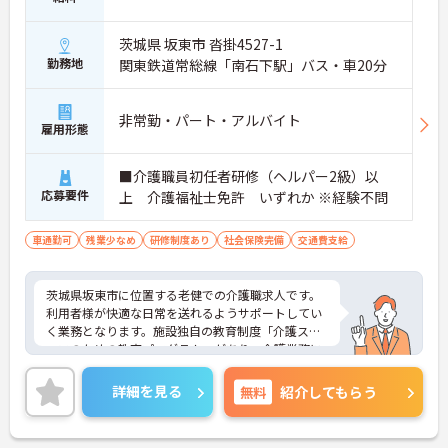
茨城県 坂東市 沓掛4527-1
勤務地
関東鉄道常総線「南石下駅」バス・車20分
非常勤・パート・アルバイト
雇用形態
■介護職員初任者研修（ヘルパー2級）以
応募要件
上 介護福祉士免許 いずれか ※経験不問
車通勤可
残業少なめ
研修制度あり
社会保険完備
交通費支給
茨城県坂東市に位置する老健での介護職求人です。
利用者様が快適な日常を送れるようサポートしてい
く業務となります。施設独自の教育制度「介護スタ
ッフのための教育プログラム」があり、介護業務に
必要な医学・看護・リハビリテーションの実践的知
識を学ぶことで医療者の視点を持つ介護のプロフェ
詳細を見る
無料
紹介してもらう
ッショナルを育てます。手当も充実しており、日頃
の頑張りもしっかり評価してもらえます。ご興味あ
る方には、面接対策ポイントなど、さらに詳細をお