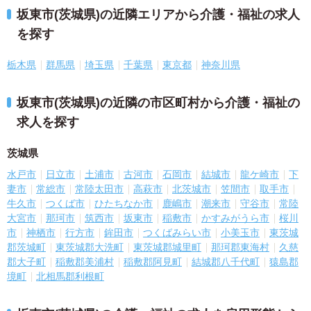
坂東市(茨城県)の近隣エリアから介護・福祉の求人
を探す
栃木県
群馬県
埼玉県
千葉県
東京都
神奈川県
坂東市(茨城県)の近隣の市区町村から介護・福祉の
求人を探す
茨城県
水戸市
日立市
土浦市
古河市
石岡市
結城市
龍ケ崎市
下
妻市
常総市
常陸太田市
高萩市
北茨城市
笠間市
取手市
牛久市
つくば市
ひたちなか市
鹿嶋市
潮来市
守谷市
常陸
大宮市
那珂市
筑西市
坂東市
稲敷市
かすみがうら市
桜川
市
神栖市
行方市
鉾田市
つくばみらい市
小美玉市
東茨城
郡茨城町
東茨城郡大洗町
東茨城郡城里町
那珂郡東海村
久慈
郡大子町
稲敷郡美浦村
稲敷郡阿見町
結城郡八千代町
猿島郡
境町
北相馬郡利根町