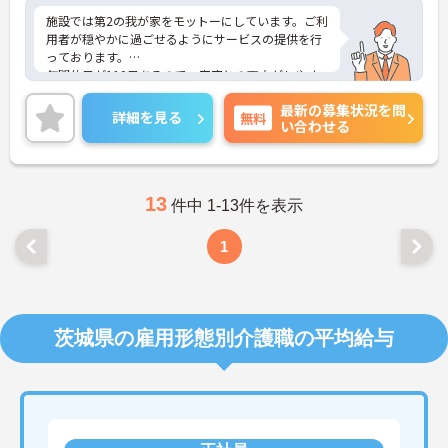
施設では第2の我が家をモットーにしています。ご利
用者が穏やかに過ごせるようにサービスの提供を行
っております。
年間休日が110日あるので、家庭との両立がしやす
い職場です。ご利用者一人ひとりに寄り添い、丁寧
最新の募集状況を問
な介護サービスを提供できる方を募集しています。
詳細を見る
無料
い合わせる
ご興味のある方には、面接対策ポイントなど、さら
に詳細をお話しいたしますのでお気軽にご相談くだ
さい！
13
件中 1-13件を表示
1
茨城県の雇用形態別介護職の平均給与