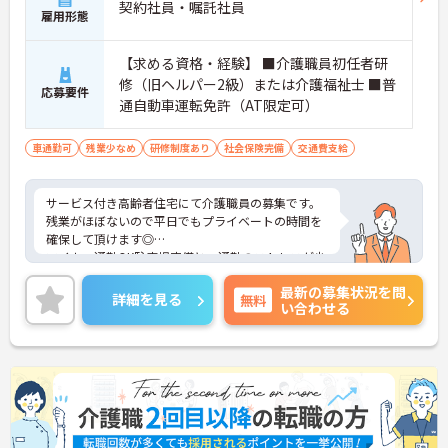
契約社員・嘱託社員
雇用形態
【求める資格・経験】 ■介護職員初任者研
修（旧ヘルパー2級）または介護福祉士 ■普
応募要件
通自動車運転免許（AT限定可）
車通勤可
残業少なめ
研修制度あり
社会保険完備
交通費支給
サービス付き高齢者住宅にて介護職員の募集です。
残業がほぼないので平日でもプライベートの時間を
確保して頂けます◎
マイカー通勤OK駐車場完備と、通勤のストレスが少
ないのも嬉しいポイントです。
最新の募集状況を問
ご興味ある方には、面接対策ポイントなど、さらに
詳細を見る
無料
い合わせる
詳細をお話しいたしますのでお気軽にご相談くださ
い。