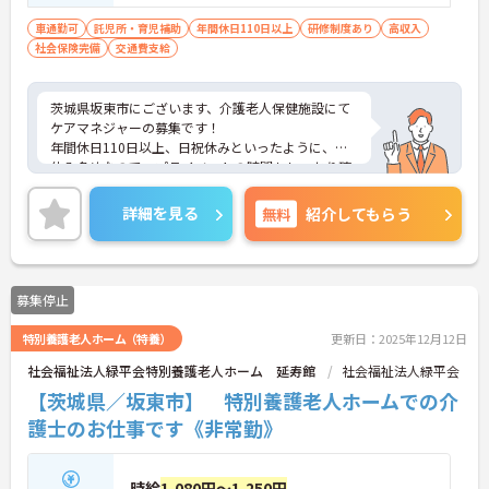
車通勤可
託児所・育児補助
年間休日110日以上
研修制度あり
高収入
社会保険完備
交通費支給
茨城県坂東市にございます、介護老人保健施設にて
ケアマネジャーの募集です！
年間休日110日以上、日祝休みといったように、お
休み多めなので、プライベートの時間もしっかり確
保できます！
ご興味のある方は、マイナビ介護職までお問い合わ
詳細を見る
無料
紹介してもらう
せください。
募集停止
特別養護老人ホーム（特養）
更新日：2025年12月12日
社会福祉法人緑平会特別養護老人ホーム 延寿館
社会福祉法人緑平会
【茨城県／坂東市】 特別養護老人ホームでの介
護士のお仕事です《非常勤》
時給
1,080円～1,250円