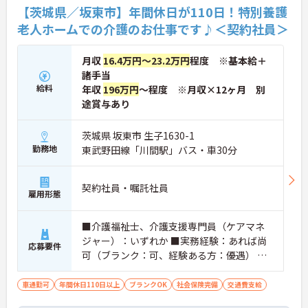
細をお話致しますのでお気軽にご相談ください。
【茨城県／坂東市】年間休日が110日！特別養護
老人ホームでの介護のお仕事です♪＜契約社員＞
月収
16.4万円～23.2万円
程度 ※基本給＋
諸手当
給料
年収
196万円
～程度 ※月収×12ヶ月 別
途賞与あり
茨城県 坂東市 生子1630-1
勤務地
東武野田線「川間駅」バス・車30分
契約社員・嘱託社員
雇用形態
■介護福祉士、介護支援専門員（ケアマネ
ジャー）：いずれか ■実務経験：あれば尚
応募要件
可（ブランク：可、経験ある方：優遇） ■
普通自動車運転免許（AT限定可）：必須
車通勤可
年間休日110日以上
ブランクOK
社会保険完備
交通費支給