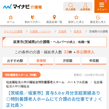
0
0
求人検索
会員登録
メニュー
ホーム
初めての方へ
面談会場一覧
保存した求人
最近見た求人
マイナビ介護職
介護職・ヘルパー
茨城県
坂東市
茨城県の介護職
坂東市(茨城県)の介護職・ヘルパー
の求人・転職一覧
13
この条件の介護・福祉求人数
非公開求人
件 ＋
おすすめ順
新着順
月収順
年収順
特別養護老人ホーム（特養）
更新日：2026年07月10日
社会福祉法人中川福祉会特別養護老人ホーム ハートフル広侖
社会福
祉法人中川福祉会
【茨城県／坂東市】賞与5.0ヶ月分支給実績あり
◎特別養護老人ホームにて介護のお仕事です♪＜
正社員＞