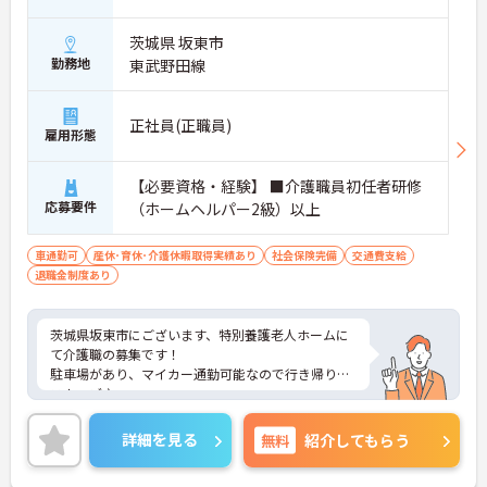
茨城県 坂東市
勤務地
東武野田線
正社員(正職員)
雇用形態
【必要資格・経験】 ■介護職員初任者研修
応募要件
（ホームヘルパー2級）以上
車通勤可
産休･育休･介護休暇取得実績あり
社会保険完備
交通費支給
退職金制度あり
茨城県坂東市にございます、特別養護老人ホームに
て介護職の募集です！
駐車場があり、マイカー通勤可能なので行き帰りが
スムーズ♪
また、育児休暇制度がありますので、ライフステー
ジに応じて長くお仕事を続けていくことができます
詳細を見る
無料
紹介してもらう
★
ご興味のある方は、マイナビ介護職までお問い合わ