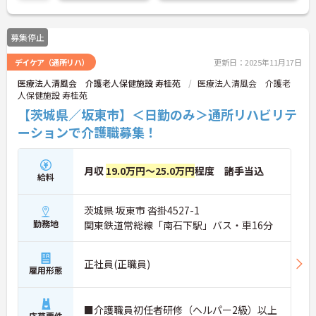
募集停止
デイケア（通所リハ）
更新日：2025年11月17日
医療法人清風会 介護老人保健施設 寿桂苑
医療法人清風会 介護老
人保健施設 寿桂苑
【茨城県／坂東市】＜日勤のみ＞通所リハビリテ
ーションで介護職募集！
月収
19.0万円～25.0万円
程度 諸手当込
給料
茨城県 坂東市 沓掛4527-1
勤務地
関東鉄道常総線「南石下駅」バス・車16分
正社員(正職員)
雇用形態
■介護職員初任者研修（ヘルパー2級）以上
応募要件