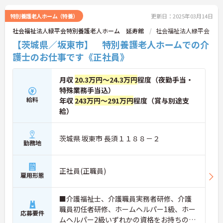
話しいたしますのでお気軽にご相談ください。
特別養護老人ホーム（特養）
更新日：2025年03月14日
社会福祉法人緑平会特別養護老人ホーム 延寿館
社会福祉法人緑平会
【茨城県／坂東市】 特別養護老人ホームでの介
護士のお仕事です《正社員》
月収
20.3万円～24.3万円
程度（夜勤手当・
特殊業務手当込）
給料
年収
243万円～291万円
程度（賞与別途支
給）
茨城県 坂東市 長須１１８８－２
勤務地
正社員(正職員)
雇用形態
■介護福祉士、介護職員実務者研修、介護
職員初任者研修、ホームヘルパー1級、ホー
応募要件
ムヘルパー2級いずれかの資格をお持ちの方