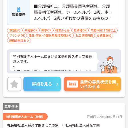
■介護福祉士、介護職員実務者研修、介護
職員初任者研修、ホームヘルパー1級、ホー
応募要件
ムヘルパー2級いずれかの資格をお持ちの方
尚可 ※経験者尚可
車通勤可
未経験OK
新卒OK
残業少なめ
無資格OK
年間休日110日以上
ブランクOK
産休･育休･介護休暇取得実績あり
社会保険完備
交通費支給
退職金制度あり
特別養護老人ホームにおける常勤介護スタッフ募集
求人です。
今回の募集は資格・経験不問◎経験者の方はもちろ
ん、これから頑張りたい、チャレンジしたいという
最新の募集状況を問
方にもオススメの求人。
詳細を見る
無料
い合わせる
年間休日数110日以上！残業もほとんどなくプライ
ベートな時間も大切にしながら働けますよ★
募集停止
またマイカー通勤OK 無料駐車場完備なので、通勤
のストレスが少ないのも嬉しいポイントです♪
特別養護老人ホーム（特養）
更新日：2025年02月11日
ご興味ある方には、面接のポイントなど、さらに詳
社会福祉法人慈光学園さしまの家
社会福祉法人慈光学園