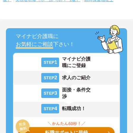
マイナビ介護職に
お気軽にご相談
下さい！
マイナビ介護
1
STEP
職にご登録
2
求人のご紹介
STEP
面接・条件交
3
STEP
渉
4
転職成功！
STEP
転職サポートに登録