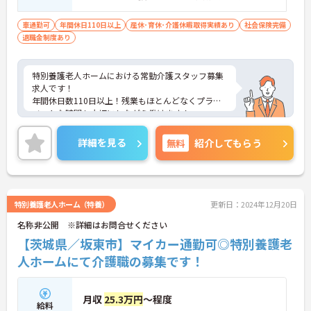
尚可 ※経験者尚可
車通勤可
年間休日110日以上
産休･育休･介護休暇取得実績あり
社会保険完備
退職金制度あり
特別養護老人ホームにおける常勤介護スタッフ募集
求人です！
年間休日数110日以上！残業もほとんどなくプライ
ベートな時間も大切にしながら働けます！
ご興味ある方には、面接のポイントなど、さらに詳
細をお話致しますのでお気軽にご相談ください。
詳細を見る
無料
紹介してもらう
特別養護老人ホーム（特養）
更新日：2024年12月20日
名称非公開 ※詳細はお問合せください
【茨城県／坂東市】マイカー通勤可◎特別養護老
人ホームにて介護職の募集です！
月収
25.3万円
～程度
給料