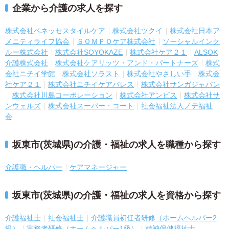
企業から介護の求人を探す
株式会社ベネッセスタイルケア
株式会社ツクイ
株式会社日本ア
メニティライフ協会
ＳＯＭＰＯケア株式会社
ソーシャルインク
ルー株式会社
株式会社SOYOKAZE
株式会社ケア２１
ALSOK
介護株式会社
株式会社ケアリッツ・アンド・パートナーズ
株式
会社ニチイ学館
株式会社ソラスト
株式会社やさしい手
株式会
社ケア２１
株式会社ニチイケアパレス
株式会社サンガジャパン
株式会社川島コーポレーション
株式会社アンビス
株式会社サ
ンウェルズ
株式会社スーパー・コート
社会福祉法人ノテ福祉
会
坂東市(茨城県)の介護・福祉の求人を職種から探す
介護職・ヘルパー
ケアマネージャー
坂東市(茨城県)の介護・福祉の求人を資格から探す
介護福祉士
社会福祉士
介護職員初任者研修（ホームヘルパー2
級）
実務者研修（ホームヘルパー1級）
精神保健福祉士