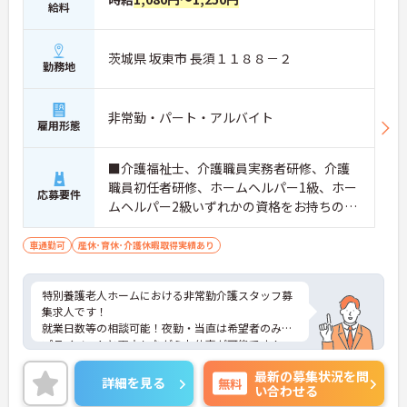
給料
茨城県 坂東市 長須１１８８－２
勤務地
非常勤・パート・アルバイト
雇用形態
■介護福祉士、介護職員実務者研修、介護
職員初任者研修、ホームヘルパー1級、ホー
応募要件
ムヘルパー2級いずれかの資格をお持ちの方
尚可 ※経験者尚可
車通勤可
産休･育休･介護休暇取得実績あり
特別養護老人ホームにおける非常勤介護スタッフ募
集求人です！
就業日数等の相談可能！夜勤・当直は希望者のみ！
プライベートと両立しながらお仕事が可能です！
ご興味ある方には、面接のポイントなど、さらに詳
最新の募集状況を問
細をお話致しますのでお気軽にご相談ください。
詳細を見る
無料
い合わせる