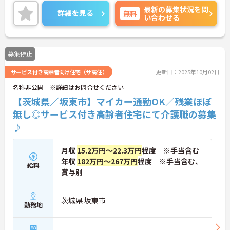
けます◎
最新の募集状況を問
また、24時間の託児所も完備しているので、子育て
詳細を見る
無料
い合わせる
中の方もお仕事との両立が可能です！
ご興味ある方には、面接対策ポイントなど、さらに
詳細をお話しいたしますのでお気軽にご相談くださ
い！
募集停止
サービス付き高齢者向け住宅（サ高住）
更新日：2025年10月02日
名称非公開 ※詳細はお問合せください
【茨城県／坂東市】マイカー通勤OK／残業ほぼ
無し◎サービス付き高齢者住宅にて介護職の募集
♪
月収
15.2万円～22.3万円
程度 ※手当含む
年収
182万円～267万円
程度 ※手当含む、
給料
賞与別
茨城県 坂東市
勤務地