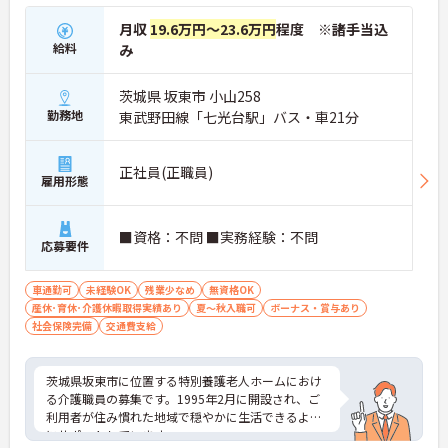
月収
19.6万円～23.6万円
程度 ※諸手当込
給料
み
茨城県 坂東市 小山258
勤務地
東武野田線「七光台駅」バス・車21分
正社員(正職員)
雇用形態
■資格：不問 ■実務経験：不問
応募要件
車通勤可
未経験OK
残業少なめ
無資格OK
産休･育休･介護休暇取得実績あり
夏～秋入職可
ボーナス・賞与あり
社会保険完備
交通費支給
茨城県坂東市に位置する特別養護老人ホームにおけ
る介護職員の募集です。1995年2月に開設され、ご
利用者が住み慣れた地域で穏やかに生活できるよう
にサポートしています。