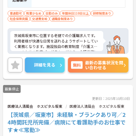
車通勤可
残業少なめ
日勤のみ
年間休日110日以上
研修制度あり
社会保険完備
交通費支給
退職金制度あり
茨城県坂東市に位置する老健での介護職求人です。
利用者様が快適な日常を送れるようサポートしてい
く業務となります。施設独自の教育制度「介護スタ
ッフのための教育プログラム」があり、介護業務に
必要な医学・看護・リハビリテーションの実践的知
最新の募集状況を問
識を学ぶことで医療者の視点を持つ介護のプロフェ
詳細を見る
無料
い合わせる
ッショナルを育てます。手当も充実しており、日頃
の頑張りもしっかり評価してもらえます。ご興味あ
る方には、面接対策ポイントなど、さらに詳細をお
話しいたしますのでお気軽にご相談ください。
募集停止
更新日：2025年10月10日
医療法人清風会 ホスピタル坂東
医療法人清風会 ホスピタル坂東
【茨城県／坂東市】未経験・ブランクあり可／2
4時間託児所完備／病院にて看護助手のお仕事で
す★≪常勤≫