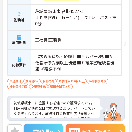
茨城県 坂東市 沓掛4527-1
ＪＲ常磐線(上野－仙台)「取手駅」バス・車
勤務地
0分
正社員(正職員)
雇用形態
【求める資格・経験】 ■ヘルパー2級 ■初
任者研修受講以上優遇 ■介護業務経験者優
応募要件
遇 ※経験不問
車通勤可
無資格OK
日勤のみ
年間休日110日以上
研修制度あり
社会保険完備
交通費支給
退職金制度あり
茨城県坂東市に位置する老健での介護職求人です。
利用者様が快適な日常を送れるようサポートしてい
く業務となります。施設独自の教育制度「介護スタ
ッフのための教育プログラム」があり、介護業務に
必要な医学・看護・リハビリテーションの実践的知
識を学ぶことで医療者の視点を持つ介護のプロフェ
詳細を見る
無料
紹介してもらう