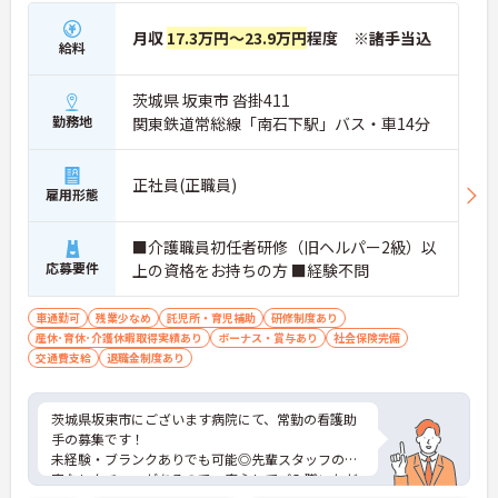
月収
17.3万円～23.9万円
程度 ※諸手当込
給料
茨城県 坂東市 沓掛411
勤務地
関東鉄道常総線「南石下駅」バス・車14分
正社員(正職員)
雇用形態
■介護職員初任者研修（旧ヘルパー2級）以
応募要件
上の資格をお持ちの方 ■経験不問
車通勤可
残業少なめ
託児所・育児補助
研修制度あり
産休･育休･介護休暇取得実績あり
ボーナス・賞与あり
社会保険完備
交通費支給
退職金制度あり
茨城県坂東市にございます病院にて、常勤の看護助
手の募集です！
未経験・ブランクありでも可能◎先輩スタッフの丁
寧なレクチャーがあるので、安心してご入職いただ