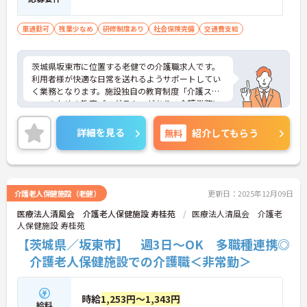
車通勤可
残業少なめ
研修制度あり
社会保険完備
交通費支給
茨城県坂東市に位置する老健での介護職求人です。
利用者様が快適な日常を送れるようサポートしてい
く業務となります。施設独自の教育制度「介護スタ
ッフのための教育プログラム」があり、介護業務に
必要な医学・看護・リハビリテーションの実践的知
識を学ぶことで医療者の視点を持つ介護のプロフェ
詳細を見る
無料
紹介してもらう
ッショナルを育てます。手当も充実しており、日頃
の頑張りもしっかり評価してもらえます。ご興味あ
る方には、面接対策ポイントなど、さらに詳細をお
話しいたしますのでお気軽にご相談ください。
介護老人保健施設（老健）
更新日：2025年12月09日
医療法人清風会 介護老人保健施設 寿桂苑
医療法人清風会 介護老
人保健施設 寿桂苑
【茨城県／坂東市】 週3日～OK 多職種連携◎
介護老人保健施設での介護職＜非常勤＞
時給
1,253円～1,343円
給料