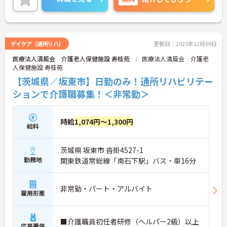
ッショナルを育てます。手当も充実しており、日頃
の頑張りもしっかり評価してもらえます。ご興味あ
る方には、面接対策ポイントなど、さらに詳細をお
話しいたしますのでお気軽にご相談ください。
デイケア（通所リハ）
更新日：2025年12月09日
医療法人清風会 介護老人保健施設 寿桂苑
医療法人清風会 介護老
人保健施設 寿桂苑
【茨城県／坂東市】日勤のみ！通所リハビリテー
ションで介護職募集！＜非常勤＞
時給
1,074円～1,300円
給料
茨城県 坂東市 沓掛4527-1
勤務地
関東鉄道常総線「南石下駅」バス・車16分
非常勤・パート・アルバイト
雇用形態
■介護職員初任者研修（ヘルパー2級）以上
応募要件