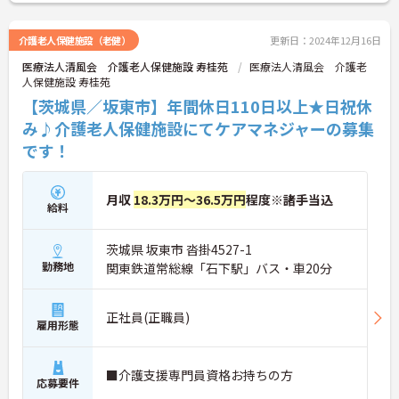
せください。
介護老人保健施設（老健）
更新日：2024年12月16日
医療法人清風会 介護老人保健施設 寿桂苑
医療法人清風会 介護老
人保健施設 寿桂苑
【茨城県／坂東市】年間休日110日以上★日祝休
み♪介護老人保健施設にてケアマネジャーの募集
です！
月収
18.3万円～36.5万円
程度※諸手当込
給料
茨城県 坂東市 沓掛4527-1
勤務地
関東鉄道常総線「石下駅」バス・車20分
正社員(正職員)
雇用形態
■介護支援専門員資格お持ちの方
応募要件