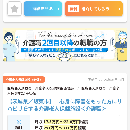
賞与は5.0ヶ月分の支給実績があり、頑張りがきちん
詳細を見る
無料
紹介してもらう
と評価される職場です。また、マイカー通勤が可能
なので、通勤が苦になりません。
ご興味のある方には、面接対策ポイントなど、さら
に詳細をお話しいたしますのでお気軽にご相談くだ
さい！
介護老人保健施設（老健）
更新日：2026年04月08日
医療法人清風会 介護老人保健施設 寿桂苑
医療法人清風会 介護老
人保健施設 寿桂苑
【茨城県／坂東市】 心身に障害をもった方にリ
ハビリをする介護老人保健施設＜介護職＞
月収
17.5万円～23.0万円
程度
給料
年収
251万円～331万円
程度