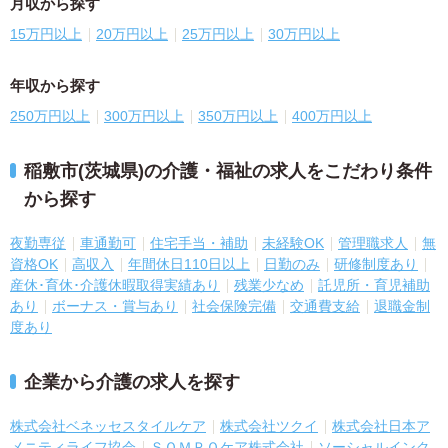
月収から探す
15万円以上
20万円以上
25万円以上
30万円以上
年収から探す
250万円以上
300万円以上
350万円以上
400万円以上
稲敷市(茨城県)の介護・福祉の求人をこだわり条件
から探す
夜勤専従
車通勤可
住宅手当・補助
未経験OK
管理職求人
無
資格OK
高収入
年間休日110日以上
日勤のみ
研修制度あり
産休･育休･介護休暇取得実績あり
残業少なめ
託児所・育児補助
あり
ボーナス・賞与あり
社会保険完備
交通費支給
退職金制
度あり
企業から介護の求人を探す
株式会社ベネッセスタイルケア
株式会社ツクイ
株式会社日本ア
メニティライフ協会
ＳＯＭＰＯケア株式会社
ソーシャルインク