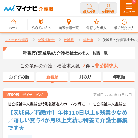
0
0
求人検索
会員登録
メニュー
ホーム
初めての方へ
面談会場一覧
保存した求人
最近見た求人
マイナビ介護職
介護福祉士
茨城県
稲敷市
茨城県の介護福祉士の
稲敷市(茨城県)の介護福祉士
の求人・転職一覧
7
この条件の介護・福祉求人数
非公開求人
件 ＋
おすすめ順
新着順
月収順
年収順
通所介護（デイサービス）
更新日：2025年11月17日
社会福祉法人盡誠会特別養護老人ホーム水郷荘
社会福祉法人盡誠会
【茨城県／稲敷市】年休110日以上&残業少なめ
／嬉しい賞与4か月以上実績◎特養で介護士募集
です★