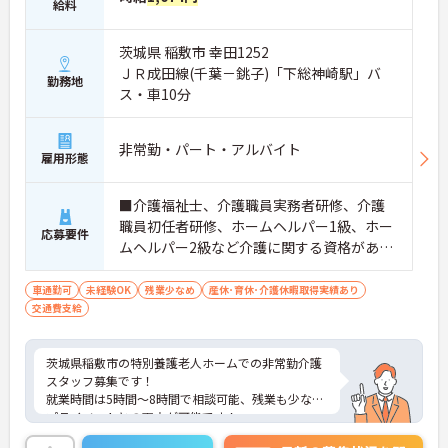
給料
茨城県 稲敷市 幸田1252
ＪＲ成田線(千葉－銚子)「下総神崎駅」バ
勤務地
ス・車10分
非常勤・パート・アルバイト
雇用形態
■介護福祉士、介護職員実務者研修、介護
職員初任者研修、ホームヘルパー1級、ホー
応募要件
ムヘルパー2級など介護に関する資格があれ
ば尚可 ※未経験相談可能
車通勤可
未経験OK
残業少なめ
産休･育休･介護休暇取得実績あり
交通費支給
茨城県稲敷市の特別養護老人ホームでの非常勤介護
スタッフ募集です！
就業時間は5時間～8時間で相談可能、残業も少なく
プライベートとの両立が可能です！
初めての方も指導職員の方が親切丁寧に業務を教え