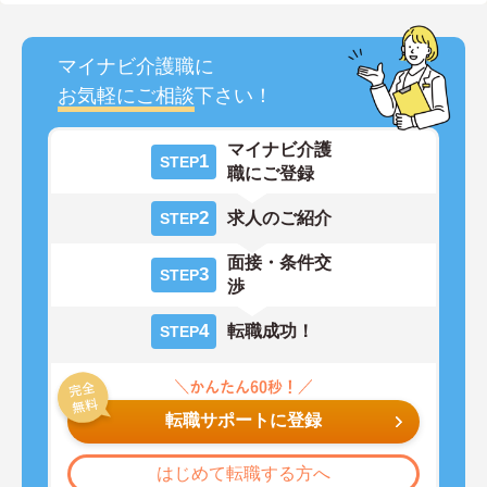
マイナビ介護職に
お気軽にご相談
下さい！
マイナビ介護
1
STEP
職にご登録
2
求人のご紹介
STEP
面接・条件交
3
STEP
渉
4
転職成功！
STEP
転職サポートに登録
はじめて転職する方へ