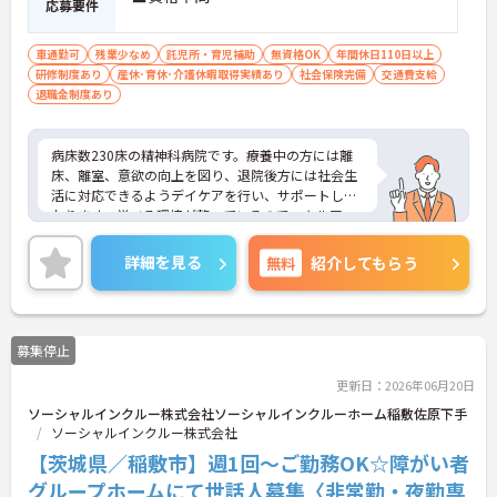
応募要件
車通勤可
残業少なめ
託児所・育児補助
無資格OK
年間休日110日以上
研修制度あり
産休･育休･介護休暇取得実績あり
社会保険完備
交通費支給
退職金制度あり
病床数230床の精神科病院です。療養中の方には離
床、離室、意欲の向上を図り、退院後方には社会生
活に対応できるようデイケアを行い、サポートして
おります。学べる環境が整っているのでスキルアッ
プを図りたい方にもオススメです。ご興味のある方
はお気軽にお問い合わせ下さいませ。
詳細を見る
無料
紹介してもらう
募集停止
更新日：2026年06月20日
ソーシャルインクルー株式会社ソーシャルインクルーホーム稲敷佐原下手
ソーシャルインクルー株式会社
【茨城県／稲敷市】週1回～ご勤務OK☆障がい者
グループホームにて世話人募集〈非常勤・夜勤専