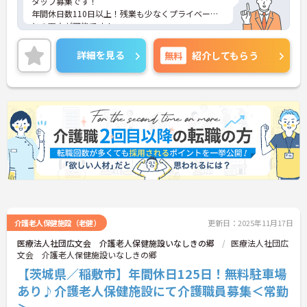
タッフ募集です！
年間休日数110日以上！残業も少なくプライベート
との両立が可能です！
初めての方も指導職員の方が親切丁寧に業務を教え
てくれるので安心してお仕事を始められる環境が整
詳細を見る
無料
紹介してもらう
っています！
また嬉しい賞与4か月分以上支給実績あり★頑張っ
た分だけ評価される環境です！
ご興味ある方には、面接のポイントなど、さらに詳
細をお話致しますのでお気軽にご相談ください。
介護老人保健施設（老健）
更新日：2025年11月17日
医療法人社団広文会 介護老人保健施設いなしきの郷
医療法人社団広
文会 介護老人保健施設いなしきの郷
【茨城県／稲敷市】年間休日125日！無料駐車場
あり♪介護老人保健施設にて介護職員募集＜常勤