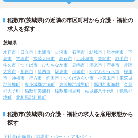
稲敷市(茨城県)の近隣の市区町村から介護・福祉の
求人を探す
茨城県
水戸市
日立市
土浦市
古河市
石岡市
結城市
龍ケ崎市
下
妻市
常総市
常陸太田市
高萩市
北茨城市
笠間市
取手市
牛久市
つくば市
ひたちなか市
鹿嶋市
潮来市
守谷市
常陸
大宮市
那珂市
筑西市
坂東市
稲敷市
かすみがうら市
桜川
市
神栖市
行方市
鉾田市
つくばみらい市
小美玉市
東茨城
郡茨城町
東茨城郡大洗町
東茨城郡城里町
那珂郡東海村
久慈
郡大子町
稲敷郡美浦村
稲敷郡阿見町
結城郡八千代町
猿島郡
境町
北相馬郡利根町
稲敷市(茨城県)の介護・福祉の求人を雇用形態から
探す
正社員(正職員)
非常勤・パート・アルバイト