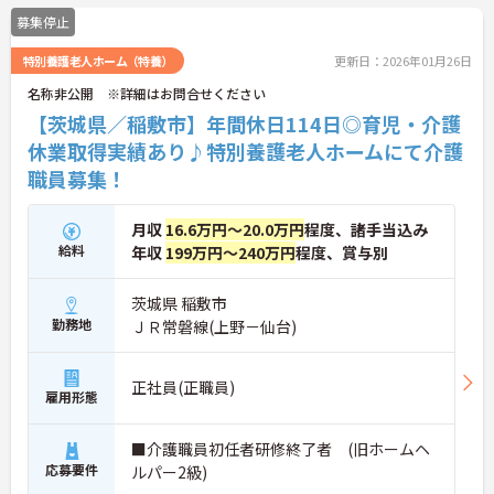
お問い合わせください。
募集停止
特別養護老人ホーム（特養）
更新日：2026年01月26日
名称非公開 ※詳細はお問合せください
【茨城県／稲敷市】年間休日114日◎育児・介護
休業取得実績あり♪特別養護老人ホームにて介護
職員募集！
月収
16.6万円～20.0万円
程度、諸手当込み
給料
年収
199万円～240万円
程度、賞与別
茨城県 稲敷市
勤務地
ＪＲ常磐線(上野－仙台)
正社員(正職員)
雇用形態
■介護職員初任者研修終了者 (旧ホームヘ
応募要件
ルパー2級)