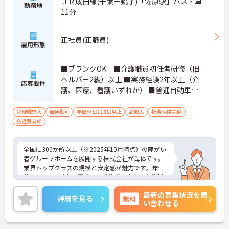
ＪＲ成田線(千葉－銚子)「佐原駅」バス・車
勤務地
11分
正社員(正職員)
雇用形態
■ブランクOK ■介護職員初任者研修（旧
ヘルパー2級）以上 ■実務経験2年以上（介
応募要件
護、医療、看護いずれか） ■普通自動車運
転免許(AT限定可) ※管理業務に就かれて
いた方歓迎
管理職求人
車通勤可
年間休日110日以上
高収入
社会保険完備
交通費支給
全国に300か所以上（※2025年10月時点）の障がい
者グループホームを展開する株式会社が母体です。
業界トップクラスの規模と安定感が魅力です。年間
休日は114日以上、夏季・冬季休暇や産休・育休制
度もしっかり整っており、プライベートとの両立も
最新の募集状況を問
可能。これまでのご経験を活かし、新しいキャリア
詳細を見る
無料
い合わせる
を築きたい方、ぜひご応募ください。20代から60代
まで、幅広い年代の方が活躍できる職場です。ご興
味のある方は詳細等をお伝えしますので、お気軽に