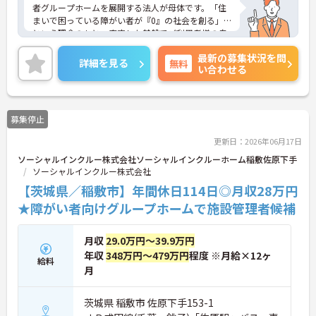
者グループホームを展開する法人が母体です。「住
まいで困っている障がい者が『0』の社会を創る」
という理念のもと、安定した基盤でご利用者様の自
立を支援しています。週1日からの勤務が可能で、W
最新の募集状況を問
ワークや扶養内での勤務も歓迎しており、ご自身の
詳細を見る
無料
い合わせる
ペースで働けます。20代から60代まで幅広い世代が
活躍中で、未経験や無資格の方でも安心してスター
トできるよう、先輩スタッフが丁寧にサポートしま
す。昇給の機会は年2回あり、頑張りが評価される環
募集停止
境です。正社員登用制度や産休・育休制度も整って
いるため、ライフステージに合わせて長く働き続け
更新日：2026年06月17日
られます。介護に挑戦したい方や、空いた時間を有
ソーシャルインクルー株式会社ソーシャルインクルーホーム稲敷佐原下手
効活用したい方におすすめです。ご興味のある方は
ソーシャルインクルー株式会社
詳細等をお伝えしますので、お気軽にお問い合わせ
ください。
【茨城県／稲敷市】年間休日114日◎月収28万円
★障がい者向けグループホームで施設管理者候補
月収
29.0万円～39.9万円
年収
348万円～479万円
程度 ※月給×12ヶ
給料
月
茨城県 稲敷市 佐原下手153-1