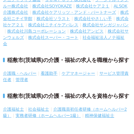
ルー株式会社
株式会社SOYOKAZE
株式会社ケア２１
ALSOK
介護株式会社
株式会社ケアリッツ・アンド・パートナーズ
株式
会社ニチイ学館
株式会社ソラスト
株式会社やさしい手
株式会
社ケア２１
株式会社ニチイケアパレス
株式会社サンガジャパン
株式会社川島コーポレーション
株式会社アンビス
株式会社サ
ンウェルズ
株式会社スーパー・コート
社会福祉法人ノテ福祉
会
稲敷市(茨城県)の介護・福祉の求人を職種から探す
介護職・ヘルパー
看護助手
ケアマネージャー
サービス管理責
任者
管理者
稲敷市(茨城県)の介護・福祉の求人を資格から探す
介護福祉士
社会福祉士
介護職員初任者研修（ホームヘルパー2
級）
実務者研修（ホームヘルパー1級）
精神保健福祉士