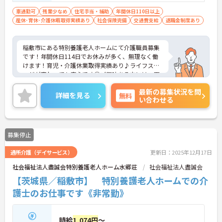
車通勤可
残業少なめ
住宅手当・補助
年間休日110日以上
産休･育休･介護休暇取得実績あり
社会保険完備
交通費支給
退職金制度あり
稲敷市にある特別養護老人ホームにて介護職員募集
です！年間休日114日でお休みが多く、無理なく働
けます！育児・介護休業取得実績あり♪ライフステ
ージが変わっても安心です◎ご興味ある方には、面
接対策ポイントなど、詳細をお話しいたしますので
最新の募集状況を問
お気軽にご相談ください。
詳細を見る
無料
い合わせる
募集停止
通所介護（デイサービス）
更新日：2025年12月17日
社会福祉法人盡誠会特別養護老人ホーム水郷荘
社会福祉法人盡誠会
【茨城県／稲敷市】 特別養護老人ホームでの介
護士のお仕事です《非常勤》
時給
1,074円
～