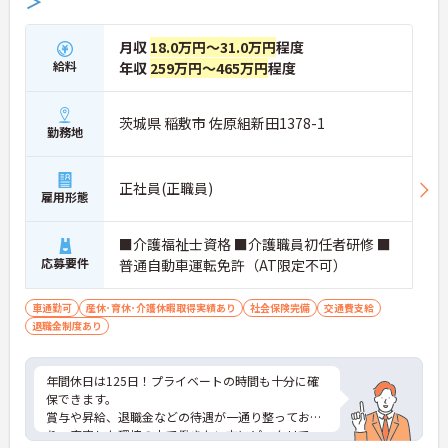
＞
月収
18.0万円～31.0万円
程度
給料
年収
259万円～465万円
程度
茨城県 稲敷市 佐原組新田1378-1
勤務地
正社員(正職員)
雇用形態
■介護福祉士資格 ■介護職員初任者研修 ■
応募要件
普通自動車運転免許（AT限定不可）
車通勤可
産休･育休･介護休暇取得実績あり
社会保険完備
交通費支給
退職金制度あり
年間休日は125日！プライベートの時間も十分に確
保できます。
賞与や昇給、退職金などの待遇が一通り整ってお
り、安定した環境の中で働きたい方にピッタリで