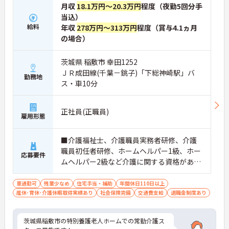
月収
18.1万円～20.3万円
程度（夜勤5回分手
当込）
給料
年収
278万円～313万円
程度（賞与4.1ヵ月
の場合）
茨城県 稲敷市 幸田1252
ＪＲ成田線(千葉－銚子)「下総神崎駅」バ
勤務地
ス・車10分
正社員(正職員)
雇用形態
■介護福祉士、介護職員実務者研修、介護
職員初任者研修、ホームヘルパー1級、ホー
応募要件
ムヘルパー2級など介護に関する資格があれ
ば尚可 ※未経験相談可能 ■普通自動車運転
免許（通勤用）
車通勤可
残業少なめ
住宅手当・補助
年間休日110日以上
産休･育休･介護休暇取得実績あり
社会保険完備
交通費支給
退職金制度あり
茨城県稲敷市の特別養護老人ホームでの常勤介護ス