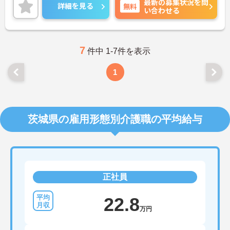
最新の募集状況を問
てくれるので安心してお仕事を始められる環境が整
詳細を見る
無料
い合わせる
っています！
ご興味ある方には、面接のポイントなど、さらに詳
細をお話致しますのでお気軽にご相談ください。
7
件中 1-7件を表示
1
茨城県の雇用形態別介護職の平均給与
正社員
22.8
万円