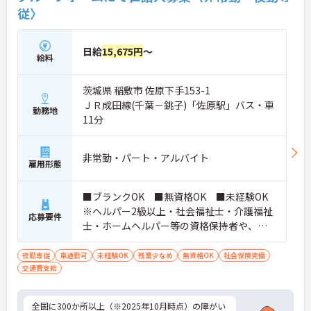
従〉
日給
15,675円
～
給料
茨城県 稲敷市 佐原下手153-1
ＪＲ成田線(千葉－銚子)「佐原駅」バス・車
勤務地
11分
非常勤・パート・アルバイト
雇用形態
■ブランクOK ■無資格OK ■未経験OK
※ヘルパー2級以上・社会福祉士・介護福祉
応募要件
士・ホームヘルパー等の資格保持者や、福
祉系業務経験者、障害者支援施設経験者、
生活支援員、障害者支援員、就労支援員、
夜勤専従
車通勤可
未経験OK
残業少なめ
無資格OK
社会保険完備
交通費支給
生活相談員等の経験歓迎
全国に300か所以上（※2025年10月時点）の障がい