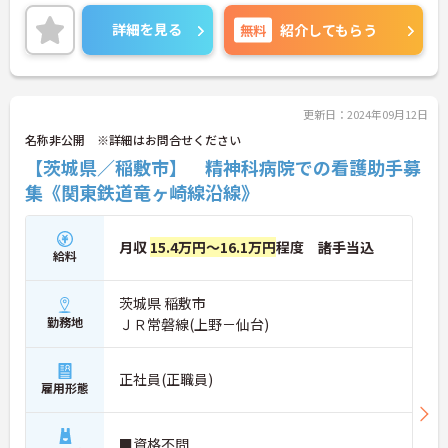
す。
ご興味ある方には、面接対策ポイントなど、さらに
詳細を見る
無料
紹介してもらう
詳細をお話しいたしますのでお気軽にご相談くださ
い。
更新日：2024年09月12日
名称非公開 ※詳細はお問合せください
【茨城県／稲敷市】 精神科病院での看護助手募
集《関東鉄道竜ヶ崎線沿線》
月収
15.4万円～16.1万円
程度 諸手当込
給料
茨城県 稲敷市
勤務地
ＪＲ常磐線(上野－仙台)
正社員(正職員)
雇用形態
■資格不問