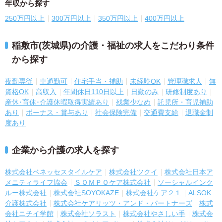
年収から探す
250万円以上
300万円以上
350万円以上
400万円以上
稲敷市(茨城県)の介護・福祉の求人をこだわり条件
から探す
夜勤専従
車通勤可
住宅手当・補助
未経験OK
管理職求人
無
資格OK
高収入
年間休日110日以上
日勤のみ
研修制度あり
産休･育休･介護休暇取得実績あり
残業少なめ
託児所・育児補助
あり
ボーナス・賞与あり
社会保険完備
交通費支給
退職金制
度あり
企業から介護の求人を探す
株式会社ベネッセスタイルケア
株式会社ツクイ
株式会社日本ア
メニティライフ協会
ＳＯＭＰＯケア株式会社
ソーシャルインク
ルー株式会社
株式会社SOYOKAZE
株式会社ケア２１
ALSOK
介護株式会社
株式会社ケアリッツ・アンド・パートナーズ
株式
会社ニチイ学館
株式会社ソラスト
株式会社やさしい手
株式会