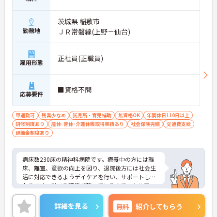
茨城県 稲敷市
勤務地
ＪＲ常磐線(上野－仙台)
正社員(正職員)
雇用形態
■資格不問
応募要件
車通勤可
残業少なめ
託児所・育児補助
無資格OK
年間休日110日以上
研修制度あり
産休･育休･介護休暇取得実績あり
社会保険完備
交通費支給
退職金制度あり
病床数230床の精神科病院です。療養中の方には離
床、離室、意欲の向上を図り、退院後方には社会生
活に対応できるようデイケアを行い、サポートして
おります。学べる環境が整っているのでスキルアッ
プを図りたい方にもオススメです。ご興味のある方
はお気軽にお問い合わせ下さいませ。
詳細を見る
無料
紹介してもらう