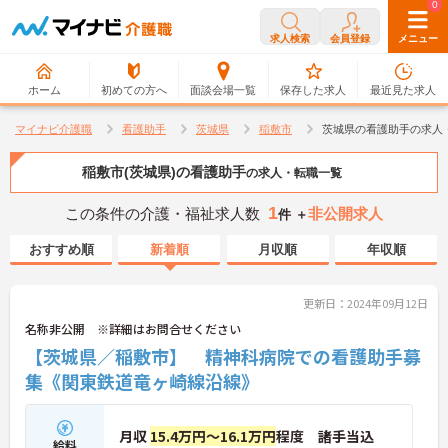
0
0
求人検索
会員登録
メニュー
ホーム
初めての方へ
面談会場一覧
保存した求人
最近見た求人
マイナビ介護職
看護助手
茨城県
稲敷市
茨城県の看護助手の求人
稲敷市(茨城県)の看護助手
の求人・転職一覧
1
この条件の介護・福祉求人数
非公開求人
件 ＋
おすすめ順
新着順
月収順
年収順
更新日：2024年09月12日
名称非公開 ※詳細はお問合せください
【茨城県／稲敷市】 精神科病院での看護助手募
集《関東鉄道竜ヶ崎線沿線》
月収
15.4万円～16.1万円
程度 諸手当込
給料