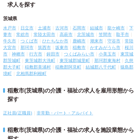
求人を探す
茨城県
水戸市
日立市
土浦市
古河市
石岡市
結城市
龍ケ崎市
下
妻市
常総市
常陸太田市
高萩市
北茨城市
笠間市
取手市
牛久市
つくば市
ひたちなか市
鹿嶋市
潮来市
守谷市
常陸
大宮市
那珂市
筑西市
坂東市
稲敷市
かすみがうら市
桜川
市
神栖市
行方市
鉾田市
つくばみらい市
小美玉市
東茨城
郡茨城町
東茨城郡大洗町
東茨城郡城里町
那珂郡東海村
久慈
郡大子町
稲敷郡美浦村
稲敷郡阿見町
結城郡八千代町
猿島郡
境町
北相馬郡利根町
稲敷市(茨城県)の介護・福祉の求人を雇用形態から
探す
正社員(正職員)
非常勤・パート・アルバイト
稲敷市(茨城県)の介護・福祉の求人を施設業態から
探す