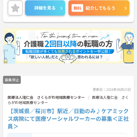
資格取得支援制度あり！スキルアップを目指しやす
い環境が整っています◎
詳細を見る
無料
紹介してもらう
ご興味のある方には面接ポイントをお伝えしますの
で、お気軽にお問い合わせください！
募集停止
更新日：2026年06月23日
医療法人隆仁会 さくらがわ地域医療センター
医療法人隆仁会 さく
らがわ地域医療センター
【茨城県／桜川市】駅近／日勤のみ♪ケアミック
ス病院にて医療ソーシャルワーカーの募集＜正社
員＞