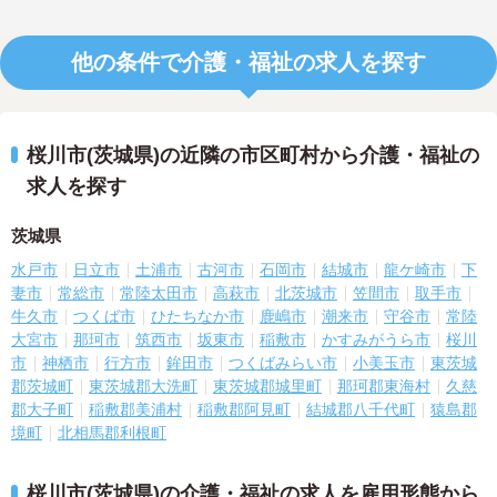
他の条件で介護・福祉の求人を探す
桜川市(茨城県)の近隣の市区町村から介護・福祉の
求人を探す
茨城県
水戸市
日立市
土浦市
古河市
石岡市
結城市
龍ケ崎市
下
妻市
常総市
常陸太田市
高萩市
北茨城市
笠間市
取手市
牛久市
つくば市
ひたちなか市
鹿嶋市
潮来市
守谷市
常陸
大宮市
那珂市
筑西市
坂東市
稲敷市
かすみがうら市
桜川
市
神栖市
行方市
鉾田市
つくばみらい市
小美玉市
東茨城
郡茨城町
東茨城郡大洗町
東茨城郡城里町
那珂郡東海村
久慈
郡大子町
稲敷郡美浦村
稲敷郡阿見町
結城郡八千代町
猿島郡
境町
北相馬郡利根町
桜川市(茨城県)の介護・福祉の求人を雇用形態から