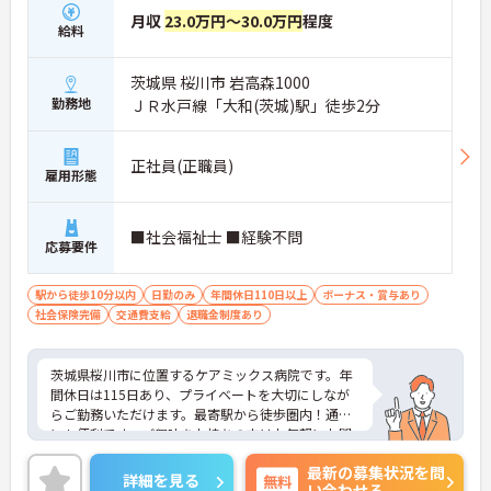
月収
23.0万円～30.0万円
程度
給料
茨城県 桜川市 岩高森1000
勤務地
ＪＲ水戸線「大和(茨城)駅」徒歩2分
正社員(正職員)
雇用形態
■社会福祉士 ■経験不問
応募要件
駅から徒歩10分以内
日勤のみ
年間休日110日以上
ボーナス・賞与あり
社会保険完備
交通費支給
退職金制度あり
茨城県桜川市に位置するケアミックス病院です。年
間休日は115日あり、プライベートを大切にしなが
らご勤務いただけます。最寄駅から徒歩圏内！通勤
にも便利です。ご興味をお持ちの方はお気軽にお問
い合わせください。
最新の募集状況を問
詳細を見る
無料
い合わせる