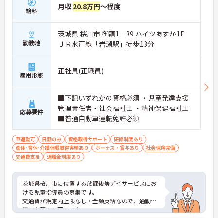
月収
20.8万円
～程度
給料
茨城県 桜川市 御領1‐39 ハイツあすか1F
勤務地
ＪＲ水戸線「岩瀬駅」徒歩13分
正社員(正職員)
雇用形態
■下記いずれかの資格必須 ・児童発達支援
管理責任者・社会福祉士 ・精神保健福祉士
応募要件
■普通自動車運転免許必須
車通勤可
日勤のみ
資格取得サポート
研修制度あり
産休･育休･介護休暇取得実績あり
ボーナス・賞与あり
社会保険完備
交通費支給
退職金制度あり
茨城県桜川市に位置する放課後等デイサービスにお
ける児童指導員の募集です。
交通費が規定内上限なし・全額支給なので、通勤費
用の心配も不要です♪