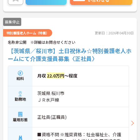
募集停止
特別養護老人ホーム（特養）
更新日：2026年04月30日
名称非公開 ※詳細はお問合せください
【茨城県／桜川市】土日祝休み☆特別養護老人ホ
ームにて介護支援員募集〈正社員〉
月収
22.0万円
～程度
給料
茨城県 桜川市
勤務地
ＪＲ水戸線
正社員(正職員)
雇用形態
■資格不問 ※推奨資格：社会福祉士、介護