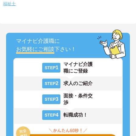
福祉士
マイナビ介護職に
お気軽にご相談
下さい！
マイナビ介護
1
STEP
職にご登録
2
求人のご紹介
STEP
面接・条件交
3
STEP
渉
4
転職成功！
STEP