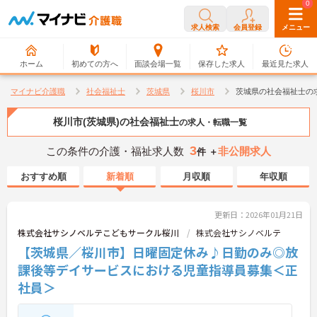
0
0
求人検索
会員登録
メニュー
ホーム
初めての方へ
面談会場一覧
保存した求人
最近見た求人
マイナビ介護職
社会福祉士
茨城県
桜川市
茨城県の社会福祉士の
桜川市(茨城県)の社会福祉士
の求人・転職一覧
3
この条件の介護・福祉求人数
非公開求人
件 ＋
おすすめ順
新着順
月収順
年収順
更新日：2026年01月21日
株式会社サシノベルテこどもサークル桜川
株式会社サシノベルテ
【茨城県／桜川市】日曜固定休み♪日勤のみ◎放
課後等デイサービスにおける児童指導員募集＜正
社員＞