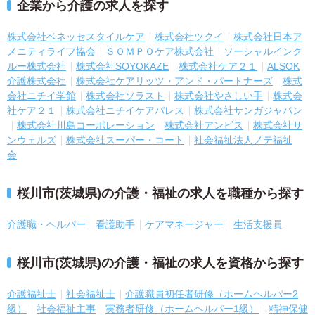
企業から介護の求人を探す
株式会社ベネッセスタイルケア
株式会社ツクイ
株式会社日本ア
メニティライフ協会
ＳＯＭＰＯケア株式会社
ソーシャルインク
ルー株式会社
株式会社SOYOKAZE
株式会社ケア２１
ALSOK
介護株式会社
株式会社ケアリッツ・アンド・パートナーズ
株式
会社ニチイ学館
株式会社ソラスト
株式会社やさしい手
株式会
社ケア２１
株式会社ニチイケアパレス
株式会社サンガジャパン
株式会社川島コーポレーション
株式会社アンビス
株式会社サ
ンウェルズ
株式会社スーパー・コート
社会福祉法人ノテ福祉
会
桜川市(茨城県)の介護・福祉の求人を職種から探す
介護職・ヘルパー
看護助手
ケアマネージャー
生活支援員
桜川市(茨城県)の介護・福祉の求人を資格から探す
介護福祉士
社会福祉士
介護職員初任者研修（ホームヘルパー2
級）
社会福祉主事
実務者研修（ホームヘルパー1級）
精神保健