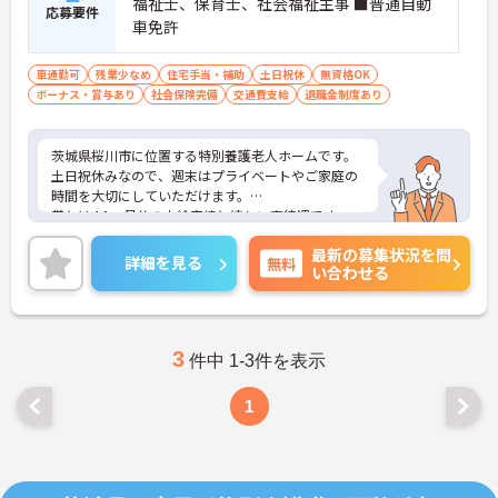
福祉士、保育士、社会福祉主事 ■普通自動
応募要件
車免許
車通勤可
残業少なめ
住宅手当・補助
土日祝休
無資格OK
ボーナス・賞与あり
社会保険完備
交通費支給
退職金制度あり
茨城県桜川市に位置する特別養護老人ホームです。
土日祝休みなので、週末はプライベートやご家庭の
時間を大切にしていただけます。
賞与は4.1ヶ月分の支給実績と嬉しい高待遇です。
ご興味のある方には、面接対策ポイントなど、さら
最新の募集状況を問
に詳細をお話しいたしますのでお気軽にご相談くだ
詳細を見る
無料
い合わせる
さい！
3
件中 1-3件を表示
1